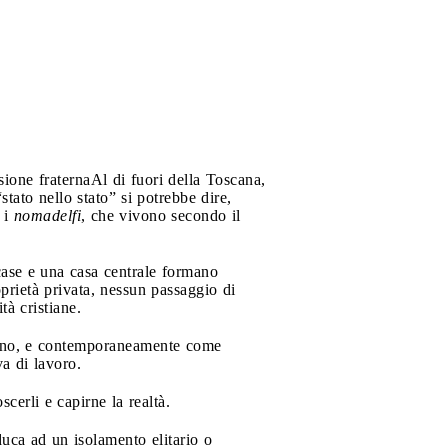
sione fraterna
Al di fuori della Toscana,
stato nello stato” si potrebbe dire,
 i
nomadelfi
, che vivono secondo il
case e una casa centrale formano
prietà privata, nessun passaggio di
tà cristiane.
 Zeno, e contemporaneamente come
va di lavoro.
cerli e capirne la realtà.
uca ad un isolamento elitario o