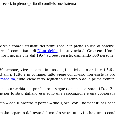
secoli: in pieno spirito di condivisione fraterna
vive come i cristiani dei primi secoli: in pieno spirito di condivi
 realtà comunitaria di
Nomadelfia
, in provincia di Grosseto. Uno “
fortune, ma che dal 1957 ad oggi resiste, ospitando 300 persone,
0 persone, vive insieme, in uno degli undici quartieri in cui 5-6 
3 anni. Tutto è in comune, tutto viene condiviso, non esiste la pro
madelfia
, tutto viene fatto seguendo l’esempio delle prime comuni
 una parrocchia, un presbitero li segue come successore di Don
he per lo stato italiano essi sono una associazione e una cooperati
ato – con il proprio reporter – due giorni con i nomadelfi per conos
molto separato dal resto del mondo senza tuttavia che questo cond