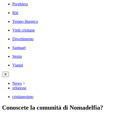
Preghiera
Riti
Tempo liturgico
Virtù cristiane
Divertimento
Santuari
Storia
Viaggi
✕
News
>
religione
cristianesimo
Conoscete la comunità di Nomadelfia?