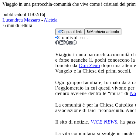
Viaggio in una parrocchia-comunità che vive come i cristiani dei primi 
pubblicato il 11/02/16
|
Lucandrea Massaro
-
Aleteia
|
6
min di lettura
Copia il link
Archivia articolo
Condividi su
:
Viaggio in una parrocchia-comunità che 
e forse neanche lì, pochi conoscono la
fondato da
Don Zeno
dopo una alterne 
Vangelo e la Chiesa dei primi secoli.
Ogni gruppo familiare, formato da 25-3
l’agglomerato in cui questi vivono per 
denaro avviene dentro le “mura” di
No
La comunità è per la Chiesa Cattolica
associazione di laici riconosciuta. Anc
Il sito di notizie,
VICE NEWS
, ha pass
La vita comunitaria si svolge in modo 