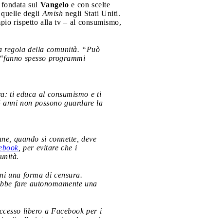
 fondata sul
Vangelo
e con scelte
quelle degli
Amish
negli Stati Uniti.
pio rispetto alla tv – al consumismo,
a regola della comunità. “Può
 – “fanno spesso programmi
a: ti educa al consumismo e ti
14 anni non possono guardare la
nne, quando si connette, deve
ebook
, per evitare che i
unità.
oni una forma di censura.
rebbe fare autonomamente una
ccesso libero a Facebook per i