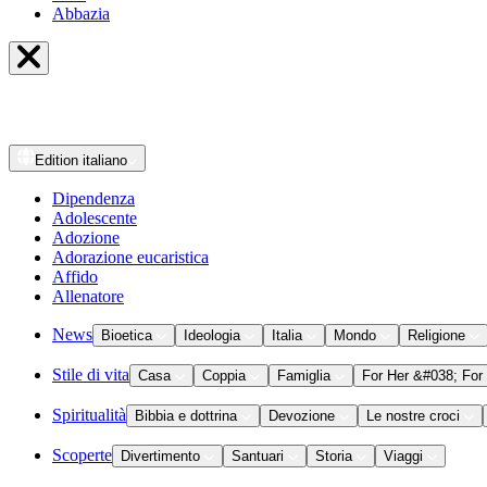
Abbazia
Edition
italiano
Dipendenza
Adolescente
Adozione
Adorazione eucaristica
Affido
Allenatore
News
Bioetica
Ideologia
Italia
Mondo
Religione
Stile di vita
Casa
Coppia
Famiglia
For Her &#038; For
Spiritualità
Bibbia e dottrina
Devozione
Le nostre croci
Scoperte
Divertimento
Santuari
Storia
Viaggi