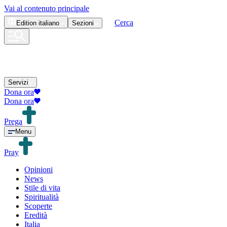
Vai al contenuto principale
Cerca
Edition
italiano
Sezioni
Servizi
Dona ora
Dona ora
Prega
Menu
Pray
Opinioni
News
Stile di vita
Spiritualità
Scoperte
Eredità
Italia