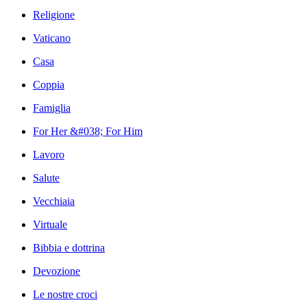
Religione
Vaticano
Casa
Coppia
Famiglia
For Her &#038; For Him
Lavoro
Salute
Vecchiaia
Virtuale
Bibbia e dottrina
Devozione
Le nostre croci