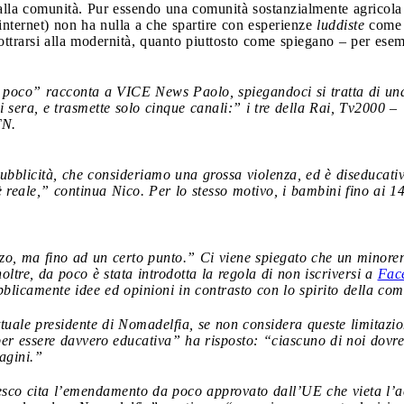
dalla comunità. Pur essendo una comunità sostanzialmente agricola
 internet) non ha nulla a che spartire con esperienze
luddiste
come 
ottrarsi alla modernità, quanto piuttosto come spiegano – per esem
 poco” racconta a VICE News Paolo, spiegandoci si tratta di un
di sera, e trasmette solo cinque canali:” i tre della Rai, Tv2000
TN.
ubblicità, che consideriamo una grossa violenza, ed è diseducativ
 reale,” continua Nico. Per lo stesso motivo, i bambini fino ai 
lizzo, ma fino ad un certo punto.” Ci viene spiegato che un minore
noltre, da poco è stata introdotta la regola di non iscriversi a
Fac
licamente idee ed opinioni in contrasto con lo spirito della com
uale presidente di Nomadelfia, se non considera queste limitazi
per essere davvero educativa” ha risposto: “ciascuno di noi dov
agini.”
cesco cita l’emendamento da poco approvato dall’UE che vieta l’a