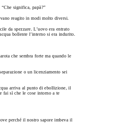
: “Che significa, papà?”
vevano reagito in modi molto diversi.
acile da spezzare. L’uovo era entrato
acqua bollente l’interno si era indurito.
 carota che sembra forte ma quando le
separazione o un licenziamento sei
ua arriva al punto di ebollizione, il
 fai sì che le cose intorno a te
rove perché il nostro sapore imbeva il