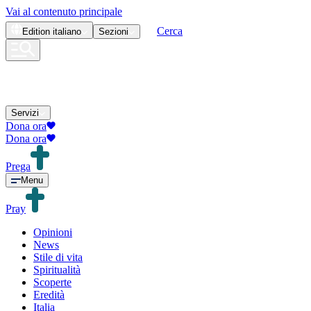
Vai al contenuto principale
Cerca
Edition
italiano
Sezioni
Servizi
Dona ora
Dona ora
Prega
Menu
Pray
Opinioni
News
Stile di vita
Spiritualità
Scoperte
Eredità
Italia