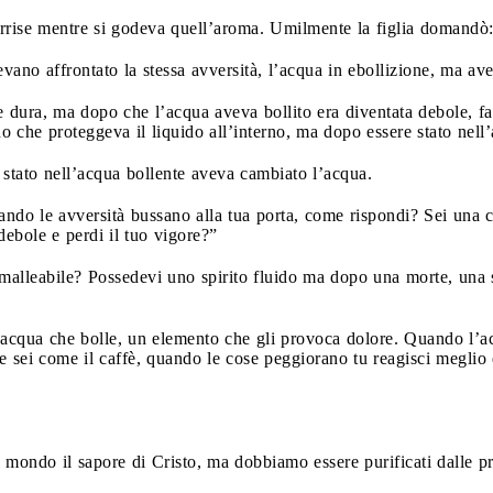
 sorrise mentre si godeva quell’aroma. Umilmente la figlia domandò
vevano affrontato la stessa avversità, l’acqua in ebollizione, ma a
 e dura, ma dopo che l’acqua aveva bollito era diventata debole, f
no che proteggeva il liquido all’interno, ma dopo essere stato nell’
e stato nell’acqua bollente aveva cambiato l’acqua.
Quando le avversità bussano alla tua porta, come rispondi? Sei una
 debole e perdi il tuo vigore?”
malleabile? Possedevi uno spirito fluido ma dopo una morte, una 
’acqua che bolle, un elemento che gli provoca dolore. Quando l’acq
e sei come il caffè, quando le cose peggiorano tu reagisci meglio e
 mondo il sapore di Cristo, ma dobbiamo essere purificati dalle p