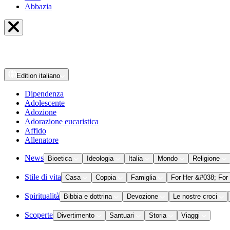
Abbazia
Edition
italiano
Dipendenza
Adolescente
Adozione
Adorazione eucaristica
Affido
Allenatore
News
Bioetica
Ideologia
Italia
Mondo
Religione
Stile di vita
Casa
Coppia
Famiglia
For Her &#038; For
Spiritualità
Bibbia e dottrina
Devozione
Le nostre croci
Scoperte
Divertimento
Santuari
Storia
Viaggi