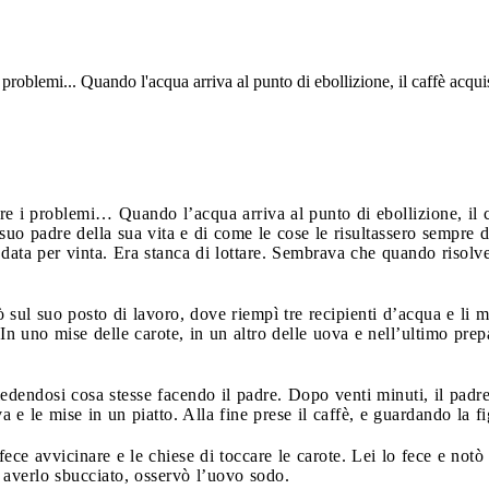
roblemi... Quando l'acqua arriva al punto di ebollizione, il caffè acqui
e i problemi… Quando l’acqua arriva al punto di ebollizione, il c
uo padre della sua vita e di come le cose le risultassero sempre d
 data per vinta. Era stanca di lottare. Sembrava che quando risol
ò sul suo posto di lavoro, dove riempì tre recipienti d’acqua e li m
 In uno mise delle carote, in un altro delle uova e nell’ultimo prepa
edendosi cosa stesse facendo il padre. Dopo venti minuti, il padre 
va e le mise in un piatto. Alla fine prese il caffè, e guardando la f
fece avvicinare e le chiese di toccare le carote. Lei lo fece e notò
averlo sbucciato, osservò l’uovo sodo.