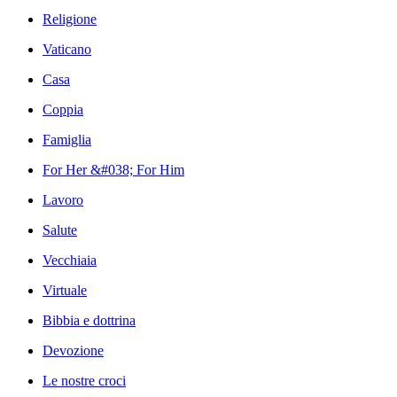
Religione
Vaticano
Casa
Coppia
Famiglia
For Her &#038; For Him
Lavoro
Salute
Vecchiaia
Virtuale
Bibbia e dottrina
Devozione
Le nostre croci