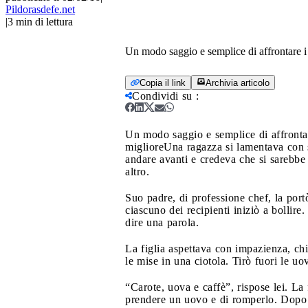
Pildorasdefe.net
|
3
min di lettura
Un modo saggio e semplice di affrontare i p
Copia il link
Archivia articolo
Condividi su
:
Un modo saggio e semplice di affrontar
migliore
Una ragazza si lamentava con s
andare avanti e credeva che si sarebbe
altro.
Suo padre, di professione chef, la port
ciascuno dei recipienti iniziò a bollire.
dire una parola.
La figlia aspettava con impazienza, chi
le mise in una ciotola. Tirò fuori le uo
“Carote, uova e caffè”, rispose lei. La 
prendere un uovo e di romperlo. Dopo 