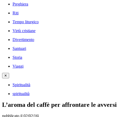
Preghiera
Riti
Tempo liturgico
Virtù cristiane
Divertimento
Santuari
Storia
Viaggi
✕
Spiritualità
spiritualità
L’aroma del caffè per affrontare le avversi
pubblicato il 02/02/16
|