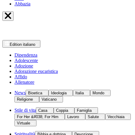
Abbazia
Edition
italiano
Dipendenza
Adolescente
Adozione
Adorazione eucaristica
Affido
Allenatore
News
Bioetica
Ideologia
Italia
Mondo
Religione
Vaticano
Stile di vita
Casa
Coppia
Famiglia
For Her &#038; For Him
Lavoro
Salute
Vecchiaia
Virtuale
Spiritualità
Bibbia e dottrina
Devozione