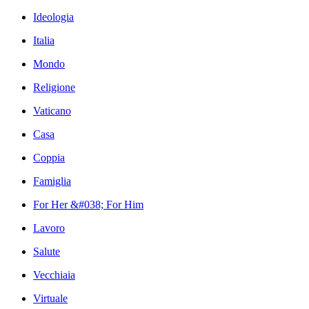
Ideologia
Italia
Mondo
Religione
Vaticano
Casa
Coppia
Famiglia
For Her &#038; For Him
Lavoro
Salute
Vecchiaia
Virtuale