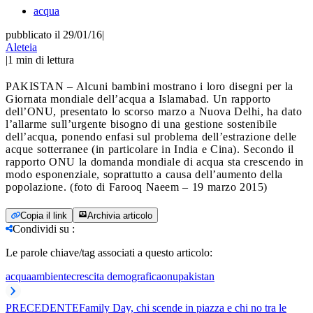
acqua
pubblicato il 29/01/16
|
Aleteia
|
1
min di lettura
PAKISTAN – Alcuni bambini mostrano i loro disegni per la
Giornata mondiale dell’acqua a Islamabad. Un rapporto
dell’ONU, presentato lo scorso marzo a Nuova Delhi, ha dato
l’allarme sull’urgente bisogno di una gestione sostenibile
dell’acqua, ponendo enfasi sul problema dell’estrazione delle
acque sotterranee (in particolare in India e Cina). Secondo il
rapporto ONU la domanda mondiale di acqua sta crescendo in
modo esponenziale, soprattutto a causa dell’aumento della
popolazione. (foto di Farooq Naeem – 19 marzo 2015)
Copia il link
Archivia articolo
Condividi su
:
Le parole chiave/tag associati a questo articolo:
acqua
ambiente
crescita demografica
onu
pakistan
PRECEDENTE
Family Day, chi scende in piazza e chi no tra le