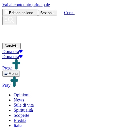
Vai al contenuto principale
Cerca
Edition
italiano
Sezioni
Servizi
Dona ora
Dona ora
Prega
Menu
Pray
Opinioni
News
Stile di vita
Spiritualità
Scoperte
Eredità
Italia