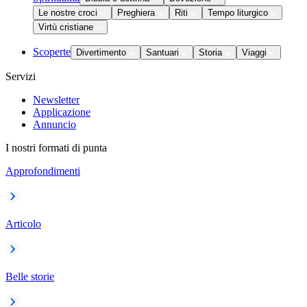
Le nostre croci
Preghiera
Riti
Tempo liturgico
Virtù cristiane
Scoperte
Divertimento
Santuari
Storia
Viaggi
Servizi
Newsletter
Applicazione
Annuncio
I nostri formati di punta
Approfondimenti
Articolo
Belle storie