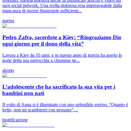
febbraio. Aleteia smetterà anche di pubblicare articoli e video sui
suoi social network. Una scelta dolorosa resa improrogabile dalla
mancanza di risorse finanziarie sufficienti...
guerra
Pedro Zafra, sacerdote a Kiev: “Ringraziamo Dio
ogni giorno per il dono della vita”
Lavora a Kiev da 10 anni, e in questo anno di guerra ha aperto le
porte della sua parrocchia a chiunque ne...
aborto
L’adolescente che ha sacrificato la sua vita per i
bambini non nati
Il volto di Anna si è illuminato con uno splendido sorriso. “Quanto è
bello, non mi scambierei con nessuno”,...
beatificazione