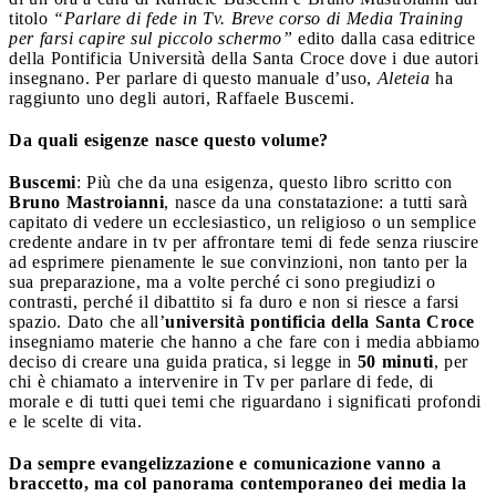
titolo
“Parlare di fede in Tv. Breve corso di Media Training
per farsi capire sul piccolo schermo”
edito dalla casa editrice
della Pontificia Università della Santa Croce dove i due autori
insegnano. Per parlare di questo manuale d’uso,
Aleteia
ha
raggiunto uno degli autori, Raffaele Buscemi.
Da quali esigenze nasce questo volume?
Buscemi
: Più che da una esigenza, questo libro scritto con
Bruno Mastroianni
, nasce da una constatazione: a tutti sarà
capitato di vedere un ecclesiastico, un religioso o un semplice
credente andare in tv per affrontare temi di fede senza riuscire
ad esprimere pienamente le sue convinzioni, non tanto per la
sua preparazione, ma a volte perché ci sono pregiudizi o
contrasti, perché il dibattito si fa duro e non si riesce a farsi
spazio. Dato che all’
università pontificia della Santa Croce
insegniamo materie che hanno a che fare con i media abbiamo
deciso di creare una guida pratica, si legge in
50 minuti
, per
chi è chiamato a intervenire in Tv per parlare di fede, di
morale e di tutti quei temi che riguardano i significati profondi
e le scelte di vita.
Da sempre evangelizzazione e comunicazione vanno a
braccetto, ma col panorama contemporaneo dei media la