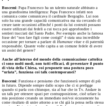
Buscemi
: Papa Francesco ha un talento naturale abbinato a
una grandissima intelligenza: Papa Francesco infatti non
comunica come comunicava il cardinale Bergoglio. Lui non
solo ha una grande capacità comunicativa ma sta cercando di
creare tante occasioni affinché i ponti da lui costruiti possano
essere utilizzati dai fedeli a cui tocca poi approfondire i
sentieri tracciati dal Santo Padre. Per esempio anche la famosa
frase del “non fare figli come conigli” è stata una incredibile
occasione per tornare a parlare di
Humanae vitae
e di paternità
responsabile. Quante volte capita a un comune fedele di avere
un assist del genere?
Anche all’interno del mondo della comunicazione cattolica
ci sono molti modi, non tutti efficaci, di presentare il punto
di vista della Chiesa, voi proponete una postura poco
“urlata”, funziona coi talk contemporanei?
Buscemi
: Funziona e pensiamo che funzionerà sempre di più
in futuro. Dipende sempre dallo scopo che ci si prefigge
quando si parla con chiunque, sia al bar che in Tv. Andare in
un talk per ottenere spazi per contrapposizione, cioè urlare la
mia posizione creando un immediato noi/voi sicuramente ha
come risultato di unire attorno a se chi già la pensa nella stessa