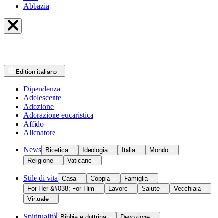
Abbazia
Edition
italiano
Dipendenza
Adolescente
Adozione
Adorazione eucaristica
Affido
Allenatore
News
Bioetica
Ideologia
Italia
Mondo
Religione
Vaticano
Stile di vita
Casa
Coppia
Famiglia
For Her &#038; For Him
Lavoro
Salute
Vecchiaia
Virtuale
Spiritualità
Bibbia e dottrina
Devozione