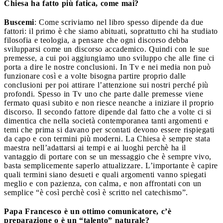
Chiesa ha fatto più fatica, come mai?
Buscemi
: Come scriviamo nel libro spesso dipende da due
fattori: il primo è che siamo abituati, soprattutto chi ha studiato
filosofia e teologia, a pensare che ogni discorso debba
svilupparsi come un discorso accademico. Quindi con le sue
premesse, a cui poi aggiungiamo uno sviluppo che alle fine ci
porta a dire le nostre conclusioni. In Tv e nei media non può
funzionare così e a volte bisogna partire proprio dalle
conclusioni per poi attirare l’attenzione sui nostri perché più
profondi. Spesso in Tv uno che parte dalle premesse viene
fermato quasi subito e non riesce neanche a iniziare il proprio
discorso. Il secondo fattore dipende dal fatto che a volte ci si
dimentica che nella società contemporanea tanti argomenti e
temi che prima si davano per scontati devono essere rispiegati
da capo e con termini più moderni. La Chiesa è sempre stata
maestra nell’adattarsi ai tempi e ai luoghi perchè ha il
vantaggio di portare con se un messaggio che è sempre vivo,
basta semplicemente saperlo attualizzare. L’importante è capire
quali termini siano desueti e quali argomenti vanno spiegati
meglio e con pazienza, con calma, e non affrontati con un
semplice “è così perchè così è scritto nel catechismo”.
Papa Francesco è un ottimo comunicatore, c’è
preparazione o è un “talento” naturale?