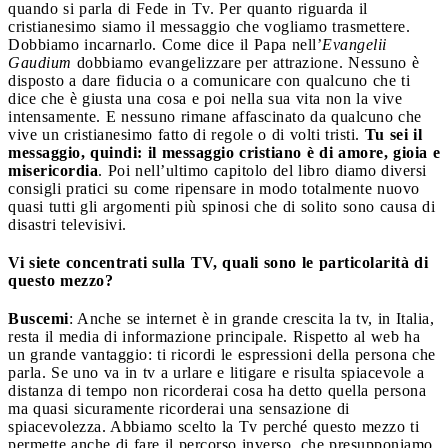
quando si parla di Fede in Tv. Per quanto riguarda il
cristianesimo siamo il messaggio che vogliamo trasmettere.
Dobbiamo incarnarlo. Come dice il Papa nell’
Evangelii
Gaudium
dobbiamo evangelizzare per attrazione. Nessuno è
disposto a dare fiducia o a comunicare con qualcuno che ti
dice che è giusta una cosa e poi nella sua vita non la vive
intensamente. E nessuno rimane affascinato da qualcuno che
vive un cristianesimo fatto di regole o di volti tristi.
Tu sei il
messaggio, quindi: il messaggio cristiano è di amore, gioia e
misericordia
. Poi nell’ultimo capitolo del libro diamo diversi
consigli pratici su come ripensare in modo totalmente nuovo
quasi tutti gli argomenti più spinosi che di solito sono causa di
disastri televisivi.
Vi siete concentrati sulla TV, quali sono le particolarità di
questo mezzo?
Buscemi
: Anche se internet è in grande crescita la tv, in Italia,
resta il media di informazione principale. Rispetto al web ha
un grande vantaggio: ti ricordi le espressioni della persona che
parla. Se uno va in tv a urlare e litigare e risulta spiacevole a
distanza di tempo non ricorderai cosa ha detto quella persona
ma quasi sicuramente ricorderai una sensazione di
spiacevolezza. Abbiamo scelto la Tv perché questo mezzo ti
permette anche di fare il percorso inverso, che presupponiamo