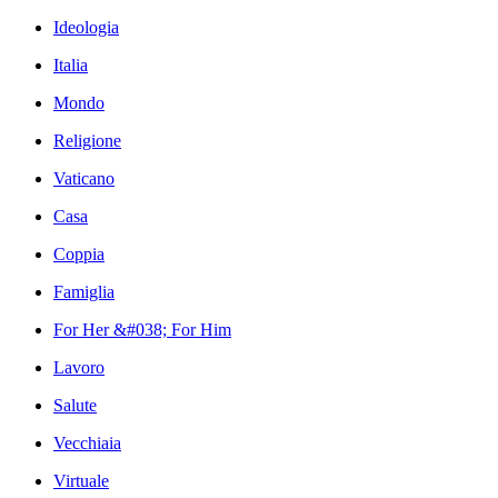
Ideologia
Italia
Mondo
Religione
Vaticano
Casa
Coppia
Famiglia
For Her &#038; For Him
Lavoro
Salute
Vecchiaia
Virtuale