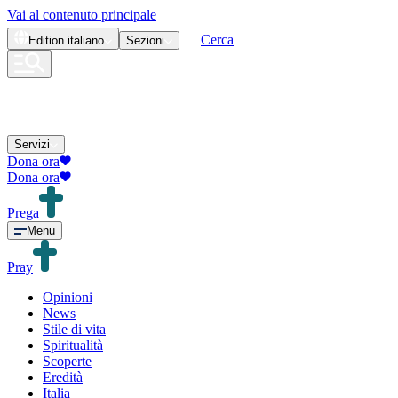
Vai al contenuto principale
Cerca
Edition
italiano
Sezioni
Servizi
Dona ora
Dona ora
Prega
Menu
Pray
Opinioni
News
Stile di vita
Spiritualità
Scoperte
Eredità
Italia