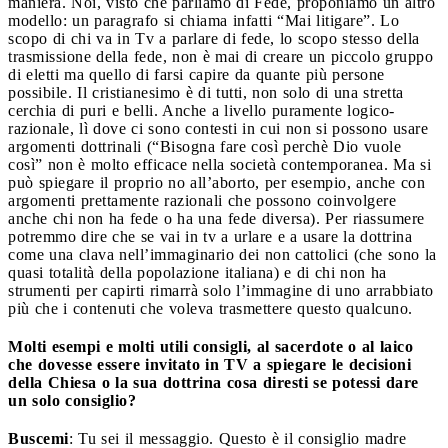
maniera. Noi, visto che parliamo di Fede, proponiamo un altro
modello: un paragrafo si chiama infatti “Mai litigare”. Lo
scopo di chi va in Tv a parlare di fede, lo scopo stesso della
trasmissione della fede, non è mai di creare un piccolo gruppo
di eletti ma quello di farsi capire da quante più persone
possibile. Il cristianesimo è di tutti, non solo di una stretta
cerchia di puri e belli. Anche a livello puramente logico-
razionale, lì dove ci sono contesti in cui non si possono usare
argomenti dottrinali (“Bisogna fare così perchè Dio vuole
così” non è molto efficace nella società contemporanea. Ma si
può spiegare il proprio no all’aborto, per esempio, anche con
argomenti prettamente razionali che possono coinvolgere
anche chi non ha fede o ha una fede diversa). Per riassumere
potremmo dire che se vai in tv a urlare e a usare la dottrina
come una clava nell’immaginario dei non cattolici (che sono la
quasi totalità della popolazione italiana) e di chi non ha
strumenti per capirti rimarrà solo l’immagine di uno arrabbiato
più che i contenuti che voleva trasmettere questo qualcuno.
Molti esempi e molti utili consigli, al sacerdote o al laico
che dovesse essere invitato in TV a spiegare le decisioni
della Chiesa o la sua dottrina cosa diresti se potessi dare
un solo consiglio?
Buscemi
: Tu sei il messaggio. Questo è il consiglio madre