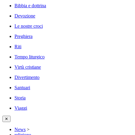
Bibbia e dottrina
Devozione
Le nostre croci
Preghiera
Riti
Tempo liturgico
Virtù cristiane
Divertimento
Santuari
Storia
Viaggi
✕
News
>
religione