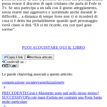
possa essere il discorso di ogni cristiano che parla di Fede in
Tv. Se uno partecipa a un talk con il giusto atteggiamento,
senza essere mai aggressivo e sorridendo anche durante le
difficoltà… a distanza di tempo forse non ci si ricorderà di
cosa si è detto ma probabilmente quando quel personaggio
verrà citato si dirà “Eh si mi ricordo, era con quel gran
sorriso”.
PUOI ACQUISTARE QUI IL LIBRO
Copia il link
Archivia articolo
Condividi su
:
Le parole chiave/tag associati a questo articolo:
comunicazione sociale
evangelizzazione
tv
PRECEDENTE
Gesù e Maometto sono nati nello stesso giorno?
SUCCESSIVO
Piccole mani d'artista per costruire una Porta Santa
molto particolare