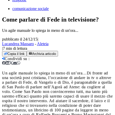
comunicazione sociale
Come parlare di Fede in televisione?
Un agile manuale lo spiega in meno di un'ora...
pubblicato il 24/12/15
|
Lucandrea Massaro
-
Aleteia
|
7
min di lettura
Copia il link
Archivia articolo
Condividi su
:
Un agile manuale lo spiega in meno di un’ora…
Di fronte ad
una società post cristiana, l’occasione di andare in tv o altrove
a parlare di Fede, di Vangelo o di Dio, è paragonabile a quella
di San Paolo di parlare nell’Agorà ad Atene: da cogliere al
volo. Come San Paolo non convinceremo tutti, ma tanto più
saremo efficaci quanto più saremo capaci di usare il mezzo che
ospita il nostro intervento. Ad aiutare il sacerdote, il laico e il
religioso che si trovassero nella condizione di poter dare
testimonianza, un libricino di 100 pagine da leggere in meno
di un’ora a cura di Raffaele Buscemi e Bruno Mastroianni dal