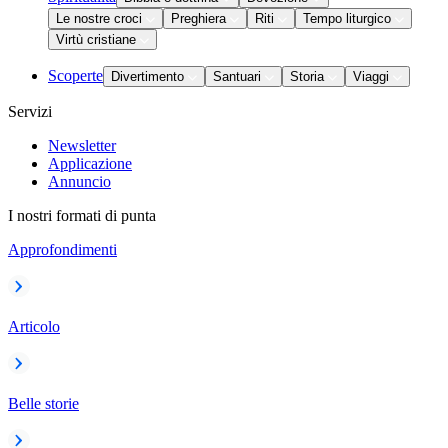
Le nostre croci
Preghiera
Riti
Tempo liturgico
Virtù cristiane
Scoperte
Divertimento
Santuari
Storia
Viaggi
Servizi
Newsletter
Applicazione
Annuncio
I nostri formati di punta
Approfondimenti
Articolo
Belle storie