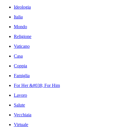
Ideologia
Italia
Mondo
Religione
Vaticano
Casa
Coppia
Famiglia
For Her &#038; For Him
Lavoro
Salute
Vecchiaia
Virtuale