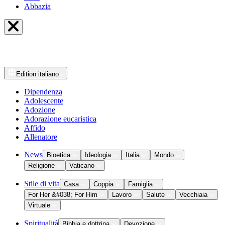
Abbazia
Edition
italiano
Dipendenza
Adolescente
Adozione
Adorazione eucaristica
Affido
Allenatore
News
Bioetica
Ideologia
Italia
Mondo
Religione
Vaticano
Stile di vita
Casa
Coppia
Famiglia
For Her &#038; For Him
Lavoro
Salute
Vecchiaia
Virtuale
Spiritualità
Bibbia e dottrina
Devozione