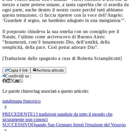
mezzo a tante pretese umane, a tanta superbia che ci assedia da
ogni parte, anche dentro il nostro cuore perché tutti abbiamo
questa tentazione, ci faccia ripetere con la voce dell’Angelo:
‘Guardate il segno, un bambino adagiato in una mangiatoia’”.
Il porporato chiudeva la sua omelia con un consiglio per il
Natale, l’ultimo come arcivescovo di Buenos Aires:
“Innamorati, com’è innamorato Dio, dell’umiltà, della
semplicità, della pace. Così potrai adorare Dio”.
[Traduzione dallo spagnolo a cura di Roberta Sciamplicotti]
Copia il link
Archivia articolo
Condividi su
:
Le parole chiave/tag associati a questo articolo:
natale
papa francesco
PRECEDENTE
13 tradizioni natalizie da tutto il mondo che
sicuramente non conosci
SUCCESSIVO
Quando San Gennaro fermò l'eruzione del Vesuvio