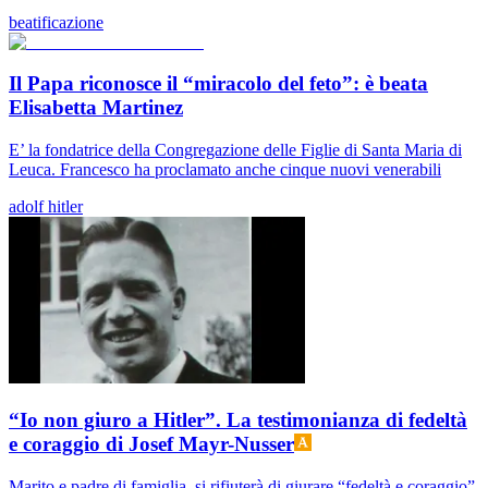
beatificazione
Il Papa riconosce il “miracolo del feto”: è beata
Elisabetta Martinez
E’ la fondatrice della Congregazione delle Figlie di Santa Maria di
Leuca. Francesco ha proclamato anche cinque nuovi venerabili
adolf hitler
“Io non giuro a Hitler”. La testimonianza di fedeltà
e coraggio di Josef Mayr-Nusser
Marito e padre di famiglia, si rifiuterà di giurare “fedeltà e coraggio”