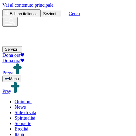
Vai al contenuto principale
Cerca
Edition
italiano
Sezioni
Servizi
Dona ora
Dona ora
Prega
Menu
Pray
Opinioni
News
Stile di vita
Spiritualità
Scoperte
Eredità
Italia