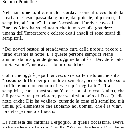
Sommo Pontefice.
Nella sua omelia, il cardinale ricordava come il racconto della
nascita di Gesù “passa dal grande, dal potente, al piccolo, al
semplice, all’umile”. In quell’occasione, l’arcivescovo di
Buenos Aires ha sottolineato che in mezzo alla grandezza
umana dell’Imperatore e celeste degli angeli ci sono segni di
semplicità.
“Dei poveri pastori si prendevano cura delle proprie pecore a
turno durante la notte. E a queste persone semplici viene
annunciata una grande gioia: oggi nella città di Davide è nato
un Salvatore”, indicava il futuro pontefice.
Colui che oggi è papa Francesco si è soffermato anche sulla
“passione di Dio per gli umili e i semplici, per coloro che sono
pacifici e non pretendono di essere più degli altri”. “La
semplicità, che si mostra com’è, che non si trucca l’anima, che
è lì per servire, per adorare, per sentirsi popolo di Dio. Quella
notte anche Dio ha vegliato, curando la cosa più semplice, più
umile, più elementare che abbiamo noi uomini, che è la vita”,
ha detto parlando a braccio.
La richiesta del cardinal Bergoglio, in quella occasione, aveva
a che vedere anche con l’umiltà: “Vorrei chiedere a Dio che in