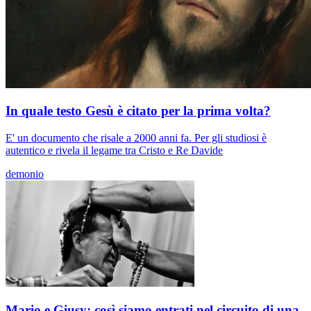
In quale testo Gesù è citato per la prima volta?
E' un documento che risale a 2000 anni fa. Per gli studiosi è
autentico e rivela il legame tra Cristo e Re Davide
demonio
Mario e Giusy: così siamo entrati nel circuito di una