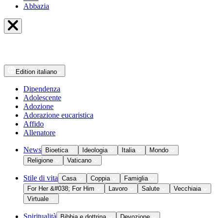
Abbazia
Edition
italiano
Dipendenza
Adolescente
Adozione
Adorazione eucaristica
Affido
Allenatore
News
Bioetica
Ideologia
Italia
Mondo
Religione
Vaticano
Stile di vita
Casa
Coppia
Famiglia
For Her &#038; For Him
Lavoro
Salute
Vecchiaia
Virtuale
Spiritualità
Bibbia e dottrina
Devozione