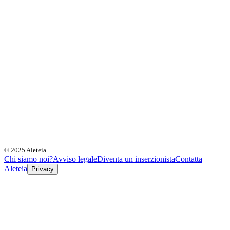
© 2025 Aleteia
Chi siamo noi?
Avviso legale
Diventa un inserzionista
Contatta
Aleteia
Privacy