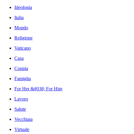
Ideologia
Italia
Mondo
Religione
Vaticano
Casa
Coppia
Famiglia
For Her &#038; For Him
Lavoro
Salute
Vecchiaia
Virtuale