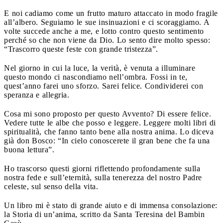
E noi cadiamo come un frutto maturo attaccato in modo fragile
all’albero. Seguiamo le sue insinuazioni e ci scoraggiamo. A
volte succede anche a me, e lotto contro questo sentimento
perché so che non viene da Dio. Lo sento dire molto spesso:
“Trascorro queste feste con grande tristezza”.
Nel giorno in cui la luce, la verità, è venuta a illuminare
questo mondo ci nascondiamo nell’ombra. Fossi in te,
quest’anno farei uno sforzo. Sarei felice. Condividerei con
speranza e allegria.
Cosa mi sono proposto per questo Avvento? Di essere felice.
Vedere tutte le albe che posso e leggere. Leggere molti libri di
spiritualità, che fanno tanto bene alla nostra anima. Lo diceva
già don Bosco: “In cielo conoscerete il gran bene che fa una
buona lettura”.
Ho trascorso questi giorni riflettendo profondamente sulla
nostra fede e sull’eternità, sulla tenerezza del nostro Padre
celeste, sul senso della vita.
Un libro mi è stato di grande aiuto e di immensa consolazione:
la Storia di un’anima, scritto da Santa Teresina del Bambin