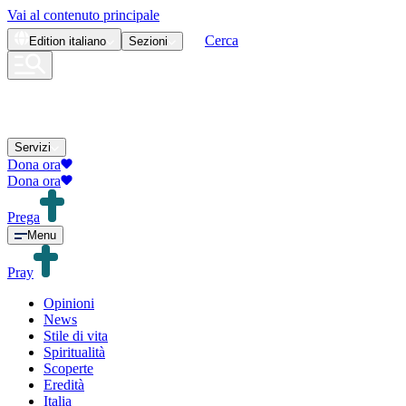
Vai al contenuto principale
Cerca
Edition
italiano
Sezioni
Servizi
Dona ora
Dona ora
Prega
Menu
Pray
Opinioni
News
Stile di vita
Spiritualità
Scoperte
Eredità
Italia