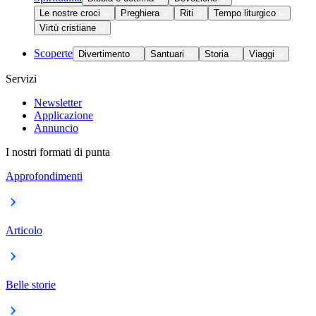
Le nostre croci
Preghiera
Riti
Tempo liturgico
Virtù cristiane
Scoperte
Divertimento
Santuari
Storia
Viaggi
Servizi
Newsletter
Applicazione
Annuncio
I nostri formati di punta
Approfondimenti
Articolo
Belle storie