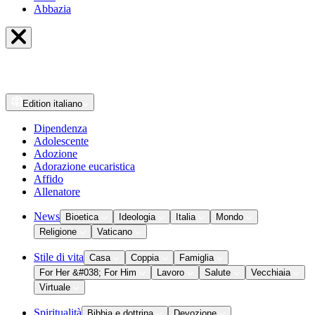
Abbazia
Edition
italiano
Dipendenza
Adolescente
Adozione
Adorazione eucaristica
Affido
Allenatore
News
Bioetica
Ideologia
Italia
Mondo
Religione
Vaticano
Stile di vita
Casa
Coppia
Famiglia
For Her &#038; For Him
Lavoro
Salute
Vecchiaia
Virtuale
Spiritualità
Bibbia e dottrina
Devozione