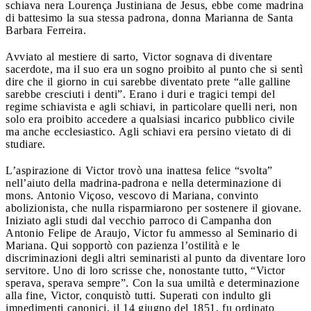
schiava nera Lourença Justiniana de Jesus, ebbe come madrina
di battesimo la sua stessa padrona, donna Marianna de Santa
Barbara Ferreira.
Avviato al mestiere di sarto, Victor sognava di diventare
sacerdote, ma il suo era un sogno proibito al punto che si sentì
dire che il giorno in cui sarebbe diventato prete “alle galline
sarebbe cresciuti i denti”. Erano i duri e tragici tempi del
regime schiavista e agli schiavi, in particolare quelli neri, non
solo era proibito accedere a qualsiasi incarico pubblico civile
ma anche ecclesiastico. Agli schiavi era persino vietato di di
studiare.
L’aspirazione di Victor trovò una inattesa felice “svolta”
nell’aiuto della madrina-padrona e nella determinazione di
mons. Antonio Viçoso, vescovo di Mariana, convinto
abolizionista, che nulla risparmiarono per sostenere il giovane.
Iniziato agli studi dal vecchio parroco di Campanha don
Antonio Felipe de Araujo, Victor fu ammesso al Seminario di
Mariana. Qui sopportò con pazienza l’ostilità e le
discriminazioni degli altri seminaristi al punto da diventare loro
servitore. Uno di loro scrisse che, nonostante tutto, “Victor
sperava, sperava sempre”. Con la sua umiltà e determinazione
alla fine, Victor, conquistò tutti. Superati con indulto gli
impedimenti canonici, il 14 giugno del 1851, fu ordinato