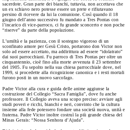
sacerdote. Gran parte dei bianchi, tuttavia, non accettava che
un ex schiavo nero potesse essere un prete e rifiutavano
persino di ricevere da lui la comunione. Così quando il 18
giugno dell’anno successivo fu mandato a Tres Pontas con
l’incarico di vice-parroco, ci fu grande sconcerto e non poche
“riserve” da parte della popolazione.
L’umiltà e la pazienza, con il sostegno vigoroso di un
sconfinato amore per Gesù Cristo, portarono don Victor non
solo ad essere accettato, ma addirittura ad essere “idolatrato”
dai suoi parrocchiani. Fu parroco di Tres Pontas per oltre un
cinquantennio, cioè fino alla morte avvenuta il 23 settembre
del 1905. Fu sepolto nella sua chiesa parrocchiale dove, nel
1999, si procedette alla ricognizione canonica e i resti mortali
furono posti in un nuovo sarcofago.
Padre Victor alla cura e guida delle anime aggiunse la
costruzione del Collegio “Sacra Famiglia”, dove fu anche
professore. Il Collegio aveva una scopo preciso: avviare agli
studi poveri e ricchi, bianchi e neri, convinto che la cultura
insieme alla fede potessero fondare una società nuova, unità e
fraterna. Padre Victor inoltre costruì la più grande chiesa del
Minas Gerais: “Nossa Senhora d’Ajuda”.