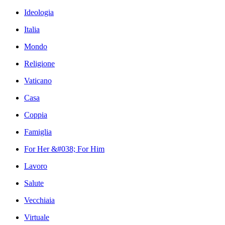
Ideologia
Italia
Mondo
Religione
Vaticano
Casa
Coppia
Famiglia
For Her &#038; For Him
Lavoro
Salute
Vecchiaia
Virtuale