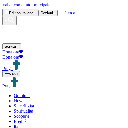
Vai al contenuto principale
Cerca
Edition
italiano
Sezioni
Servizi
Dona ora
Dona ora
Prega
Menu
Pray
Opinioni
News
Stile di vita
Spiritualità
Scoperte
Eredità
Italia