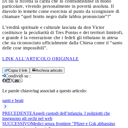
Di lui si ricorda la carità che lo contraddistinse in modo
particolare, vivendo personalmente in povertà assoluta. Il
diavolo lo temette come esorcista al punto da scongiurare di
chiamare “quel brutto negro dalle labbra pronunciate”!”
L’eredità spirituale e culturale lasciata da don Victor
costituisce la peculiarità di Tres Pontas e dei territori limitrofi,
e grande è la venerazione che i fedeli gli tributano in attesa
che sia riconosciuto ufficialmente dalla Chiesa come il “santo
delle cose impossibili”.
LINK ALL’ARTICOLO ORIGINALE
Copia il link
Archivia articolo
Condividi su
:
Le parole chiave/tag associati a questo articolo:
santi e beati
PRECEDENTE
Angeli custodi dell’infanzia. I poliziotti che
inseguono gli orchi nel web
SUCCESSIVO
Medici senza frontiere "Pfizer e Gsk abbassino