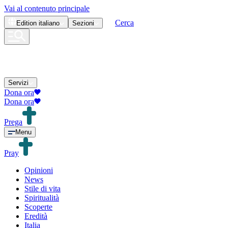
Vai al contenuto principale
Cerca
Edition
italiano
Sezioni
Servizi
Dona ora
Dona ora
Prega
Menu
Pray
Opinioni
News
Stile di vita
Spiritualità
Scoperte
Eredità
Italia