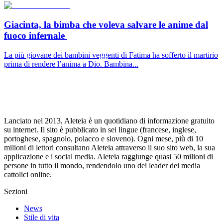
Giacinta, la bimba che voleva salvare le anime dal
fuoco infernale
La più giovane dei bambini veggenti di Fatima ha sofferto il martirio
prima di rendere l’anima a Dio. Bambina...
Lanciato nel 2013, Aleteia è un quotidiano di informazione gratuito
su internet. Il sito è pubblicato in sei lingue (francese, inglese,
portoghese, spagnolo, polacco e sloveno). Ogni mese, più di 10
milioni di lettori consultano Aleteia attraverso il suo sito web, la sua
applicazione e i social media. Aleteia raggiunge quasi 50 milioni di
persone in tutto il mondo, rendendolo uno dei leader dei media
cattolici online.
Sezioni
News
Stile di vita