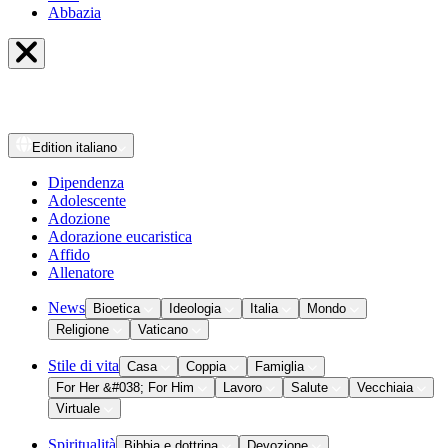
Abbazia
Edition
italiano
Dipendenza
Adolescente
Adozione
Adorazione eucaristica
Affido
Allenatore
News
Bioetica
Ideologia
Italia
Mondo
Religione
Vaticano
Stile di vita
Casa
Coppia
Famiglia
For Her &#038; For Him
Lavoro
Salute
Vecchiaia
Virtuale
Spiritualità
Bibbia e dottrina
Devozione