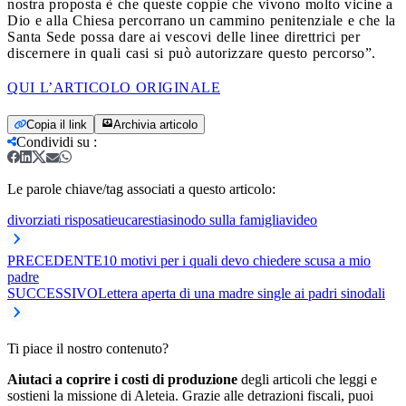
nostra proposta è che queste coppie che vivono molto vicine a
Dio e alla Chiesa percorrano un cammino penitenziale e che la
Santa Sede possa dare ai vescovi delle linee direttrici per
discernere in quali casi si può autorizzare questo percorso”.
QUI L’ARTICOLO ORIGINALE
Copia il link
Archivia articolo
Condividi su
:
Le parole chiave/tag associati a questo articolo:
divorziati risposati
eucarestia
sinodo sulla famiglia
video
PRECEDENTE
10 motivi per i quali devo chiedere scusa a mio
padre
SUCCESSIVO
Lettera aperta di una madre single ai padri sinodali
Ti piace il nostro contenuto?
Aiutaci a coprire i costi di produzione
degli articoli che leggi e
sostieni la missione di Aleteia. Grazie alle detrazioni fiscali, puoi