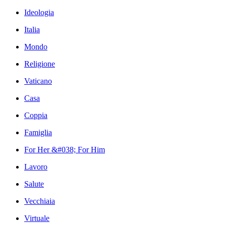
Ideologia
Italia
Mondo
Religione
Vaticano
Casa
Coppia
Famiglia
For Her &#038; For Him
Lavoro
Salute
Vecchiaia
Virtuale