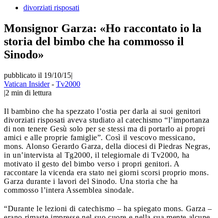
divorziati risposati
Monsignor Garza: «Ho raccontato io la
storia del bimbo che ha commosso il
Sinodo»
pubblicato il 19/10/15
|
Vatican Insider
-
Tv2000
|
2
min di lettura
Il bambino che ha spezzato l’ostia per darla ai suoi genitori
divorziati risposati aveva studiato al catechismo “l’importanza
di non tenere Gesù solo per se stessi ma di portarlo ai propri
amici e alle proprie famiglie”. Così il vescovo messicano,
mons. Alonso Gerardo Garza, della diocesi di Piedras Negras,
in un’intervista al Tg2000, il telegiornale di Tv2000, ha
motivato il gesto del bimbo verso i propri genitori. A
raccontare la vicenda era stato nei giorni scorsi proprio mons.
Garza durante i lavori del Sinodo. Una storia che ha
commosso l’intera Assemblea sinodale.
“Durante le lezioni di catechismo – ha spiegato mons. Garza –
erano rimaste impresse nel suo cuore e nella sua mente alcune