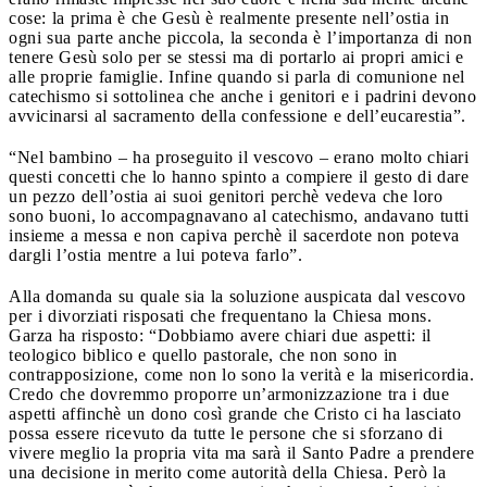
cose: la prima è che Gesù è realmente presente nell’ostia in
ogni sua parte anche piccola, la seconda è l’importanza di non
tenere Gesù solo per se stessi ma di portarlo ai propri amici e
alle proprie famiglie. Infine quando si parla di comunione nel
catechismo si sottolinea che anche i genitori e i padrini devono
avvicinarsi al sacramento della confessione e dell’eucarestia”.
“Nel bambino – ha proseguito il vescovo – erano molto chiari
questi concetti che lo hanno spinto a compiere il gesto di dare
un pezzo dell’ostia ai suoi genitori perchè vedeva che loro
sono buoni, lo accompagnavano al catechismo, andavano tutti
insieme a messa e non capiva perchè il sacerdote non poteva
dargli l’ostia mentre a lui poteva farlo”.
Alla domanda su quale sia la soluzione auspicata dal vescovo
per i divorziati risposati che frequentano la Chiesa mons.
Garza ha risposto: “Dobbiamo avere chiari due aspetti: il
teologico biblico e quello pastorale, che non sono in
contrapposizione, come non lo sono la verità e la misericordia.
Credo che dovremmo proporre un’armonizzazione tra i due
aspetti affinchè un dono così grande che Cristo ci ha lasciato
possa essere ricevuto da tutte le persone che si sforzano di
vivere meglio la propria vita ma sarà il Santo Padre a prendere
una decisione in merito come autorità della Chiesa. Però la