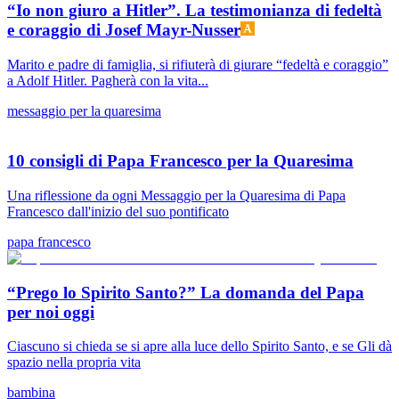
“Io non giuro a Hitler”. La testimonianza di fedeltà
e coraggio di Josef Mayr-Nusser
Marito e padre di famiglia, si rifiuterà di giurare “fedeltà e coraggio”
a Adolf Hitler. Pagherà con la vita...
messaggio per la quaresima
10 consigli di Papa Francesco per la Quaresima
Una riflessione da ogni Messaggio per la Quaresima di Papa
Francesco dall'inizio del suo pontificato
papa francesco
“Prego lo Spirito Santo?” La domanda del Papa
per noi oggi
Ciascuno si chieda se si apre alla luce dello Spirito Santo, e se Gli dà
spazio nella propria vita
bambina