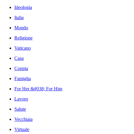
Ideologia
Italia
Mondo
Religione
Vaticano
Casa
Coppia
Famiglia
For Her &#038; For Him
Lavoro
Salute
Vecchiaia
Virtuale