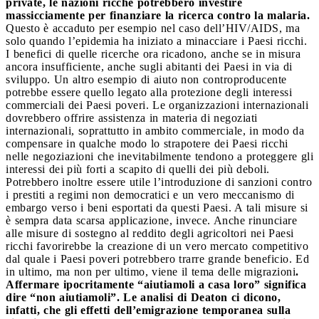
private, le nazioni ricche potrebbero investire
massicciamente per finanziare la ricerca contro la malaria.
Questo è accaduto per esempio nel caso dell’HIV/AIDS, ma
solo quando l’epidemia ha iniziato a minacciare i Paesi ricchi.
I benefici di quelle ricerche ora ricadono, anche se in misura
ancora insufficiente, anche sugli abitanti dei Paesi in via di
sviluppo. Un altro esempio di aiuto non controproducente
potrebbe essere quello legato alla protezione degli interessi
commerciali dei Paesi poveri. Le organizzazioni internazionali
dovrebbero offrire assistenza in materia di negoziati
internazionali, soprattutto in ambito commerciale, in modo da
compensare in qualche modo lo strapotere dei Paesi ricchi
nelle negoziazioni che inevitabilmente tendono a proteggere gli
interessi dei più forti a scapito di quelli dei più deboli.
Potrebbero inoltre essere utile l’introduzione di sanzioni contro
i prestiti a regimi non democratici e un vero meccanismo di
embargo verso i beni esportati da questi Paesi. A tali misure si
è sempra data scarsa applicazione, invece. Anche rinunciare
alle misure di sostegno al reddito degli agricoltori nei Paesi
ricchi favorirebbe la creazione di un vero mercato competitivo
dal quale i Paesi poveri potrebbero trarre grande beneficio. Ed
in ultimo, ma non per ultimo, viene il tema delle migrazioni
.
Affermare ipocritamente “aiutiamoli a casa loro” significa
dire “non aiutiamoli”. Le analisi di Deaton ci dicono,
infatti, che gli effetti dell’emigrazione temporanea sulla