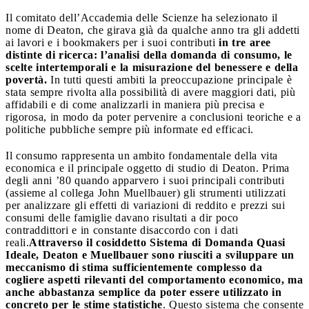
Il comitato dell’Accademia delle Scienze ha selezionato il
nome di Deaton, che girava già da qualche anno tra gli addetti
ai lavori e i bookmakers per i suoi contributi
in tre aree
distinte di ricerca: l’analisi della domanda di consumo, le
scelte intertemporali e la misurazione del benessere e della
povertà.
In tutti questi ambiti la preoccupazione principale è
stata sempre rivolta alla possibilità di avere maggiori dati, più
affidabili e di come analizzarli in maniera più precisa e
rigorosa, in modo da poter pervenire a conclusioni teoriche e a
politiche pubbliche sempre più informate ed efficaci.
Il consumo rappresenta un ambito fondamentale della vita
economica e il principale oggetto di studio di Deaton. Prima
degli anni ’80 quando apparvero i suoi principali contributi
(assieme al collega John Muellbauer) gli strumenti utilizzati
per analizzare gli effetti di variazioni di reddito e prezzi sui
consumi delle famiglie davano risultati a dir poco
contraddittori e in constante disaccordo con i dati
reali.
Attraverso il cosiddetto Sistema di Domanda Quasi
Ideale, Deaton e Muellbauer sono riusciti a sviluppare un
meccanismo di stima sufficientemente complesso da
cogliere aspetti rilevanti del comportamento economico, ma
anche abbastanza semplice da poter essere utilizzato in
concreto per le stime statistiche
. Questo sistema che consente