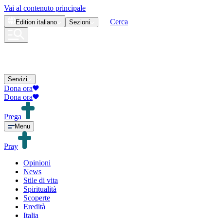
Vai al contenuto principale
Cerca
Edition
italiano
Sezioni
Servizi
Dona ora
Dona ora
Prega
Menu
Pray
Opinioni
News
Stile di vita
Spiritualità
Scoperte
Eredità
Italia