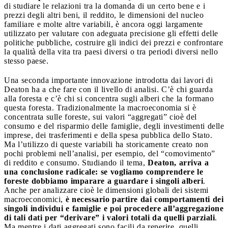
di studiare le relazioni tra la domanda di un certo bene e i
prezzi degli altri beni, il reddito, le dimensioni del nucleo
familiare e molte altre variabili, è ancora oggi largamente
utilizzato per valutare con adeguata precisione gli effetti delle
politiche pubbliche, costruire gli indici dei prezzi e confrontare
la qualità della vita tra paesi diversi o tra periodi diversi nello
stesso paese.
Una seconda importante innovazione introdotta dai lavori di
Deaton ha a che fare con il livello di analisi. C’è chi guarda
alla foresta e c’è chi si concentra sugli alberi che la formano
questa foresta. Tradizionalmente la macroeconomia si è
concentrata sulle foreste, sui valori “aggregati” cioè del
consumo e del risparmio delle famiglie, degli investimenti delle
imprese, dei trasferimenti e della spesa pubblica dello Stato.
Ma l’utilizzo di queste variabili ha storicamente creato non
pochi problemi nell’analisi, per esempio, del “comovimento”
di reddito e consumo. Studiando il tema,
Deaton, arriva a
una conclusione radicale: se vogliamo comprendere le
foreste dobbiamo imparare a guardare i singoli alberi
.
Anche per analizzare cioè le dimensioni globali dei sistemi
macroeconomici,
è necessario partire dai comportamenti dei
singoli individui e famiglie e poi procedere all’aggregazione
di tali dati per “derivare” i valori totali da quelli parziali
.
Ma mentre i dati aggregati sono facili da reperire, quelli