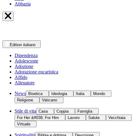
Abbazia
Edition
italiano
Dipendenza
Adolescente
Adozione
Adorazione eucaristica
Affido
Allenatore
News
Bioetica
Ideologia
Italia
Mondo
Religione
Vaticano
Stile di vita
Casa
Coppia
Famiglia
For Her &#038; For Him
Lavoro
Salute
Vecchiaia
Virtuale
Spiritualità
Bibbia e dottrina
Devozione