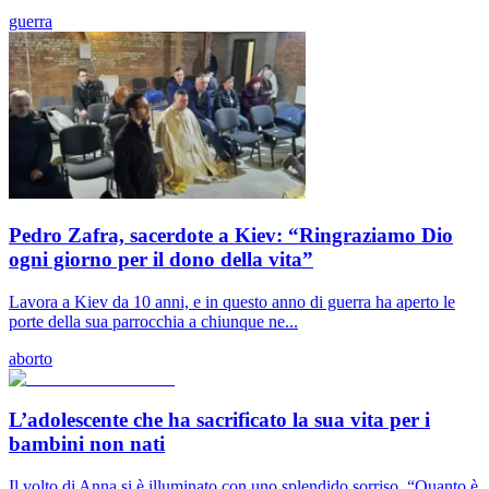
guerra
Pedro Zafra, sacerdote a Kiev: “Ringraziamo Dio
ogni giorno per il dono della vita”
Lavora a Kiev da 10 anni, e in questo anno di guerra ha aperto le
porte della sua parrocchia a chiunque ne...
aborto
L’adolescente che ha sacrificato la sua vita per i
bambini non nati
Il volto di Anna si è illuminato con uno splendido sorriso. “Quanto è