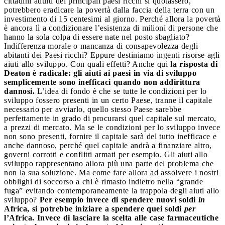
cittadini adulti dei principali paesi ricchi si quotassero,
potrebbero eradicare la povertà dalla faccia della terra con un
investimento di 15 centesimi al giorno. Perché allora la povertà
è ancora lì a condizionare l’esistenza di milioni di persone che
hanno la sola colpa di essere nate nel posto sbagliato?
Indifferenza morale o mancanza di consapevolezza degli
abitanti dei Paesi ricchi? Eppure destiniamo ingenti risorse agli
aiuti allo sviluppo. Con quali effetti? Anche qui
la risposta di
Deaton è radicale: gli aiuti ai paesi in via di sviluppo
semplicemente sono inefficaci quando non addirittura
dannosi.
L’idea di fondo è che se tutte le condizioni per lo
sviluppo fossero presenti in un certo Paese, tranne il capitale
necessario per avviarlo, quello stesso Paese sarebbe
perfettamente in grado di procurarsi quel capitale sul mercato,
a prezzi di mercato. Ma se le condizioni per lo sviluppo invece
non sono presenti, fornire il capitale sarà del tutto inefficace e
anche dannoso, perché quel capitale andrà a finanziare altro,
governi corrotti e conflitti armati per esempio. Gli aiuti allo
sviluppo rappresentano allora più una parte del problema che
non la sua soluzione. Ma come fare allora ad assolvere i nostri
obblighi di soccorso a chi è rimasto indietro nella “grande
fuga” evitando contemporaneamente la trappola degli aiuti allo
sviluppo?
Per esempio invece di spendere nuovi soldi
in
Africa, si potrebbe iniziare a spendere quei soldi
per
l’Africa. Invece di lasciare la scelta alle case farmaceutiche