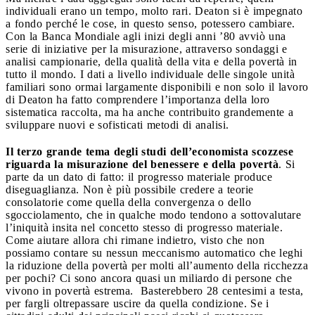
individuali erano un tempo, molto rari. Deaton si è impegnato
a fondo perché le cose, in questo senso, potessero cambiare.
Con la Banca Mondiale agli inizi degli anni ’80 avviò una
serie di iniziative per la misurazione, attraverso sondaggi e
analisi campionarie, della qualità della vita e della povertà in
tutto il mondo. I dati a livello individuale delle singole unità
familiari sono ormai largamente disponibili e non solo il lavoro
di Deaton ha fatto comprendere l’importanza della loro
sistematica raccolta, ma ha anche contribuito grandemente a
sviluppare nuovi e sofisticati metodi di analisi.
Il terzo grande tema degli studi dell’economista scozzese
riguarda la misurazione del benessere e della povertà
. Si
parte da un dato di fatto: il progresso materiale produce
diseguaglianza. Non è più possibile credere a teorie
consolatorie come quella della convergenza o dello
sgocciolamento, che in qualche modo tendono a sottovalutare
l’iniquità insita nel concetto stesso di progresso materiale.
Come aiutare allora chi rimane indietro, visto che non
possiamo contare su nessun meccanismo automatico che leghi
la riduzione della povertà per molti all’aumento della ricchezza
per pochi? Ci sono ancora quasi un miliardo di persone che
vivono in povertà estrema. Basterebbero 28 centesimi a testa,
per fargli oltrepassare uscire da quella condizione. Se i