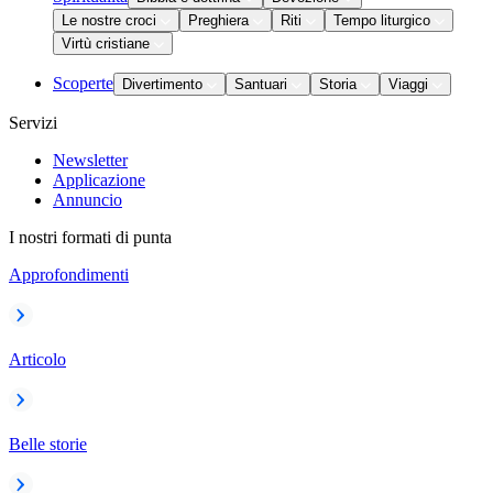
Le nostre croci
Preghiera
Riti
Tempo liturgico
Virtù cristiane
Scoperte
Divertimento
Santuari
Storia
Viaggi
Servizi
Newsletter
Applicazione
Annuncio
I nostri formati di punta
Approfondimenti
Articolo
Belle storie