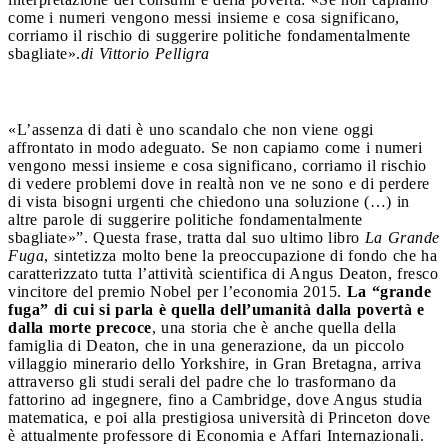
come i numeri vengono messi insieme e cosa significano,
corriamo il rischio di suggerire politiche fondamentalmente
sbagliate».
di Vittorio Pelligra
«L’assenza di dati è uno scandalo che non viene oggi
affrontato in modo adeguato. Se non capiamo come i numeri
vengono messi insieme e cosa significano, corriamo il rischio
di vedere problemi dove in realtà non ve ne sono e di perdere
di vista bisogni urgenti che chiedono una soluzione (…) in
altre parole di suggerire politiche fondamentalmente
sbagliate»”. Questa frase, tratta dal suo ultimo libro
La Grande
Fuga
, sintetizza molto bene la preoccupazione di fondo che ha
caratterizzato tutta l’attività scientifica di Angus Deaton, fresco
vincitore del premio Nobel per l’economia 2015.
La “grande
fuga” di cui si parla è quella dell’umanità dalla povertà e
dalla morte precoce
, una storia che è anche quella della
famiglia di Deaton, che in una generazione, da un piccolo
villaggio minerario dello Yorkshire, in Gran Bretagna, arriva
attraverso gli studi serali del padre che lo trasformano da
fattorino ad ingegnere, fino a Cambridge, dove Angus studia
matematica, e poi alla prestigiosa università di Princeton dove
è attualmente professore di Economia e Affari Internazionali.