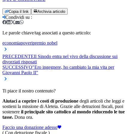
Copia il link
Archivia articolo
Condividi su
:
Le parole chiave/tag associati a questo articolo:
economia
poveri
premio nobel
PRECEDENTE
Il Sinodo entra nel vivo della discussione sui
divorziati risposati
SUCCESSIVO
"Ero ingegnere, ho cambiato la mia vita per
Giovanni Paolo II"
Ti piace il nostro contenuto?
Aiutaci a coprire i costi di produzione
degli articoli che leggi e
sostieni la missione di Aleteia. Grazie alle detrazioni fiscali, puoi
sostenere
il principale sito cattolico al mondo riducendo le tue
tasse.
Dona ora.
Faccio una donazione adesso
( Con detrazione fiscale )