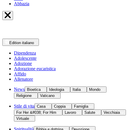
Abbazia
Edition
italiano
Dipendenza
Adolescente
Adozione
Adorazione eucaristica
Affido
Allenatore
News
Bioetica
Ideologia
Italia
Mondo
Religione
Vaticano
Stile di vita
Casa
Coppia
Famiglia
For Her &#038; For Him
Lavoro
Salute
Vecchiaia
Virtuale
Spiritualità
Bibbia e dottrina
Devozione