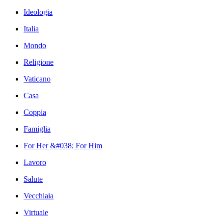
Ideologia
Italia
Mondo
Religione
Vaticano
Casa
Coppia
Famiglia
For Her &#038; For Him
Lavoro
Salute
Vecchiaia
Virtuale