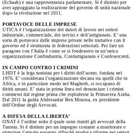
(Echaab) e una rappresentanza parlamentare. Si è distinto per
aver appoggiato la realizzazione del governo di unità nazionale
dopo la rivoluzione nel 2011.
PORTAVOCE DELLE IMPRESE
UTICA è l’organizzazione dei datori di lavoro nei settori
industriale, commerciale, dei servizi e dell’artigianato. E’ una
sorta di portavoce delle imprese private nelle trattative con il
governo ed è strutturata in federazioni settoriali. Per fare un
paragone con l’Italia è come se si fondessero in un’unica
organizzazione Confindustria, Confartigianato e Confesercenti.
IN CAMPO CONTRO I CRIMINI
LHDT è la lega tunisina per i diritti dell’uomo, fondata nel
1976. E’ considerata l’organizzazione decana tra quelli che in
Africa, e in particolare modo nel Maghreb, si occupano di
diritti umani. E’ stata in prima linea nel denunciare i crimini
commessi dal regime prima che esplodesse la Primavera Araba.
Dal 2011 la guida Abdessattar Ben Moussa, ex presidente
dell’Ordine degli Avvocati.
A DIFESA DELLA LIBERTA’
ONAT è l’ordine sotto il quale sono riuniti gli avvocati della
Tunisia. Si è distinto per un impegno costante a monitorare e
stimolare l’attuale governo affinché produca riforme nei settori