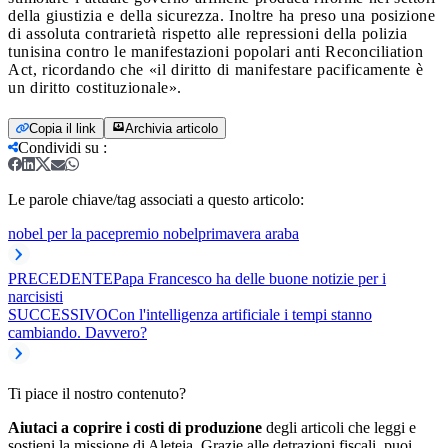
della giustizia e della sicurezza. Inoltre ha preso una posizione
di assoluta contrarietà rispetto alle repressioni della polizia
tunisina contro le manifestazioni popolari anti Reconciliation
Act, ricordando che «il diritto di manifestare pacificamente è
un diritto costituzionale».
Copia il link
Archivia articolo
Condividi su
:
Le parole chiave/tag associati a questo articolo:
nobel per la pace
premio nobel
primavera araba
PRECEDENTE
Papa Francesco ha delle buone notizie per i
narcisisti
SUCCESSIVO
Con l'intelligenza artificiale i tempi stanno
cambiando. Davvero?
Ti piace il nostro contenuto?
Aiutaci a coprire i costi di produzione
degli articoli che leggi e
sostieni la missione di Aleteia. Grazie alle detrazioni fiscali, puoi