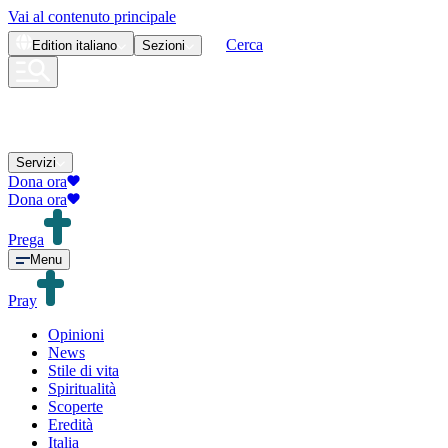
Vai al contenuto principale
Cerca
Edition
italiano
Sezioni
Servizi
Dona ora
Dona ora
Prega
Menu
Pray
Opinioni
News
Stile di vita
Spiritualità
Scoperte
Eredità
Italia