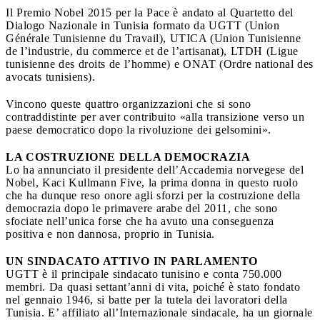
Il Premio Nobel 2015 per la Pace è andato al Quartetto del
Dialogo Nazionale in Tunisia formato da UGTT (Union
Générale Tunisienne du Travail), UTICA (Union Tunisienne
de l’industrie, du commerce et de l’artisanat), LTDH (Ligue
tunisienne des droits de l’homme) e ONAT (Ordre national des
avocats tunisiens).
Vincono queste quattro organizzazioni che si sono
contraddistinte per aver contribuito «alla transizione verso un
paese democratico dopo la rivoluzione dei gelsomini».
LA COSTRUZIONE DELLA DEMOCRAZIA
Lo ha annunciato il presidente dell’Accademia norvegese del
Nobel, Kaci Kullmann Five, la prima donna in questo ruolo
che ha dunque reso onore agli sforzi per la costruzione della
democrazia dopo le primavere arabe del 2011, che sono
sfociate nell’unica forse che ha avuto una conseguenza
positiva e non dannosa, proprio in Tunisia.
UN SINDACATO ATTIVO IN PARLAMENTO
UGTT è il principale sindacato tunisino e conta 750.000
membri. Da quasi settant’anni di vita, poiché è stato fondato
nel gennaio 1946, si batte per la tutela dei lavoratori della
Tunisia. E’ affiliato all’Internazionale sindacale, ha un giornale