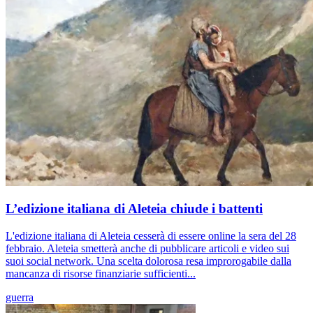
L’edizione italiana di Aleteia chiude i battenti
L'edizione italiana di Aleteia cesserà di essere online la sera del 28
febbraio. Aleteia smetterà anche di pubblicare articoli e video sui
suoi social network. Una scelta dolorosa resa improrogabile dalla
mancanza di risorse finanziarie sufficienti...
guerra