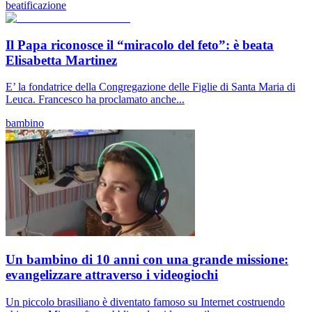
beatificazione
Il Papa riconosce il “miracolo del feto”: è beata
Elisabetta Martinez
E’ la fondatrice della Congregazione delle Figlie di Santa Maria di
Leuca. Francesco ha proclamato anche...
bambino
Un bambino di 10 anni con una grande missione:
evangelizzare attraverso i videogiochi
Un piccolo brasiliano è diventato famoso su Internet costruendo