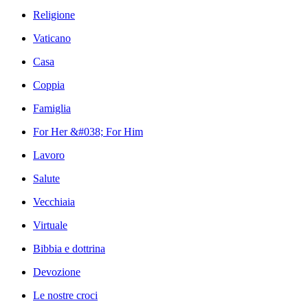
Religione
Vaticano
Casa
Coppia
Famiglia
For Her &#038; For Him
Lavoro
Salute
Vecchiaia
Virtuale
Bibbia e dottrina
Devozione
Le nostre croci