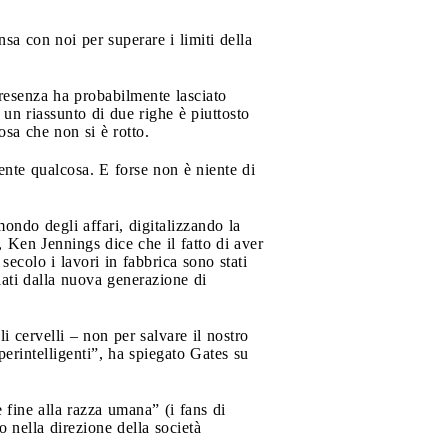
a con noi per superare i limiti della
presenza ha probabilmente lasciato
 un riassunto di due righe è piuttosto
sa che non si è rotto.
nte qualcosa. E forse non è niente di
ondo degli affari, digitalizzando la
Ken Jennings dice che il fatto di aver
colo i lavori in fabbrica sono stati
ciati dalla nuova generazione di
i cervelli – non per salvare il nostro
erintelligenti”, ha spiegato Gates su
 fine alla razza umana” (i fans di
nella direzione della società