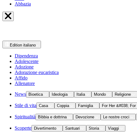
Abbazia
Edition
italiano
Dipendenza
Adolescente
Adozione
Adorazione eucaristica
Affido
Allenatore
News
Bioetica
Ideologia
Italia
Mondo
Religione
Stile di vita
Casa
Coppia
Famiglia
For Her &#038; For
Spiritualità
Bibbia e dottrina
Devozione
Le nostre croci
Scoperte
Divertimento
Santuari
Storia
Viaggi