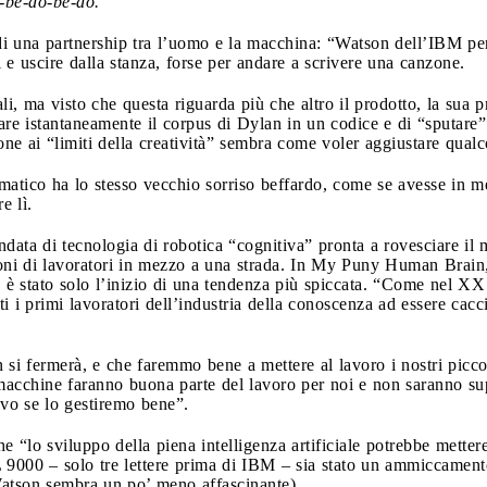
-be-do-be-do.
i una partnership tra l’uomo e la macchina: “Watson dell’IBM pens
e uscire dalla stanza, forse per andare a scrivere una canzone.
i, ma visto che questa riguarda più che altro il prodotto, la sua 
sare istantaneamente il corpus di Dylan in un codice e di “sputare”
e ai “limiti della creatività” sembra come voler aggiustare qualco
tico ha lo stesso vecchio sorriso beffardo, come se avesse in me
e lì.
data di tecnologia di robotica “cognitiva” pronta a rovesciare il m
ni di lavoratori in mezzo a una strada. In My Puny Human Brain, 
 stato solo l’inizio di una tendenza più spiccata. “Come nel XX se
ti i primi lavoratori dell’industria della conoscenza ad essere cac
 si fermerà, e che faremmo bene a mettere al lavoro i nostri piccol
 macchine faranno buona parte del lavoro per noi e non saranno sup
vo se lo gestiremo bene”.
lo sviluppo della piena intelligenza artificiale potrebbe mettere
000 – solo tre lettere prima di IBM – sia stato un ammiccamento 
 Watson sembra un po’ meno affascinante).