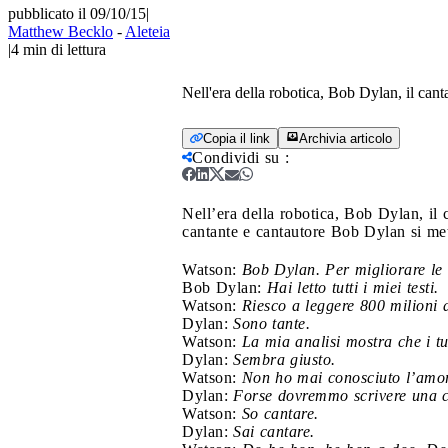
pubblicato il 09/10/15
|
Matthew Becklo
-
Aleteia
|
4
min di lettura
Nell'era della robotica, Bob Dylan, il can
Copia il link
Archivia articolo
Condividi su
:
Nell’era della robotica, Bob Dylan, il 
cantante e cantautore Bob Dylan si met
Watson:
Bob Dylan. Per migliorare le mi
Bob Dylan:
Hai letto tutti i miei testi.
Watson:
Riesco a leggere 800 milioni 
Dylan:
Sono tante.
Watson:
La mia analisi mostra che i tu
Dylan:
Sembra giusto.
Watson:
Non ho mai conosciuto l’amor
Dylan:
Forse dovremmo scrivere una c
Watson:
So cantare.
Dylan:
Sai cantare.