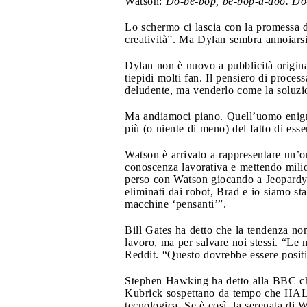
Watson:
Do-be-bop, be-bop-a-doo. Do
Lo schermo ci lascia con la promessa d
creatività”. Ma Dylan sembra annoiarsi 
Dylan non è nuovo a pubblicità original
tiepidi molti fan. Il pensiero di proces
deludente, ma venderlo come la soluzion
Ma andiamoci piano. Quell’uomo enigma
più (o niente di meno) del fatto di esser
Watson è arrivato a rappresentare un’on
conoscenza lavorativa e mettendo milio
perso con Watson giocando a Jeopardy è
eliminati dai robot, Brad e io siamo sta
macchine ‘pensanti’”.
Bill Gates ha detto che la tendenza non
lavoro, ma per salvare noi stessi. “Le
Reddit. “Questo dovrebbe essere positi
Stephen Hawking ha detto alla BBC che “
Kubrick sospettano da tempo che HAL 9
tecnologica. Se è così, la serenata di