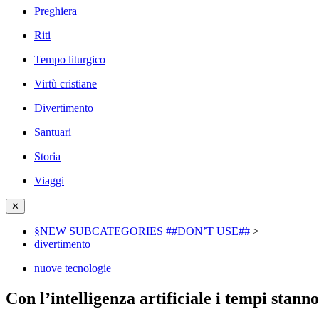
Preghiera
Riti
Tempo liturgico
Virtù cristiane
Divertimento
Santuari
Storia
Viaggi
✕
§NEW SUBCATEGORIES ##DON’T USE##
>
divertimento
nuove tecnologie
Con l’intelligenza artificiale i tempi sta