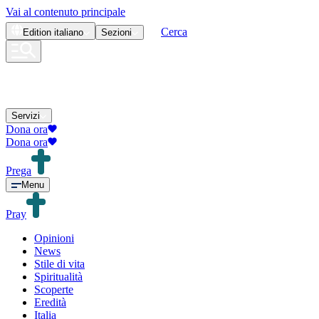
Vai al contenuto principale
Cerca
Edition
italiano
Sezioni
Servizi
Dona ora
Dona ora
Prega
Menu
Pray
Opinioni
News
Stile di vita
Spiritualità
Scoperte
Eredità
Italia