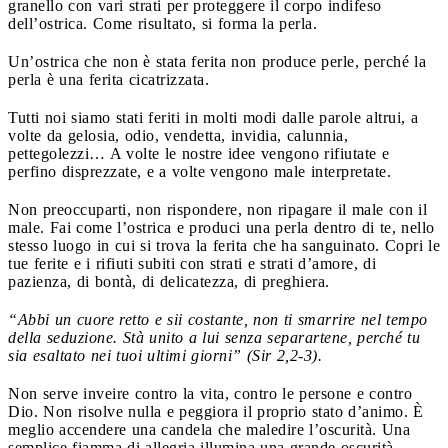
granello con vari strati per proteggere il corpo indifeso
dell’ostrica. Come risultato, si forma la perla.
Un’ostrica che non è stata ferita non produce perle, perché la
perla è una ferita cicatrizzata.
Tutti noi siamo stati feriti in molti modi dalle parole altrui, a
volte da gelosia, odio, vendetta, invidia, calunnia,
pettegolezzi… A volte le nostre idee vengono rifiutate e
perfino disprezzate, e a volte vengono male interpretate.
Non preoccuparti, non rispondere, non ripagare il male con il
male. Fai come l’ostrica e produci una perla dentro di te, nello
stesso luogo in cui si trova la ferita che ha sanguinato. Copri le
tue ferite e i rifiuti subiti con strati e strati d’amore, di
pazienza, di bontà, di delicatezza, di preghiera.
“Abbi un cuore retto e sii costante, non ti smarrire nel tempo
della seduzione. Stà unito a lui senza separartene, perché tu
sia esaltato nei tuoi ultimi giorni” (Sir 2,2-3).
Non serve inveire contro la vita, contro le persone e contro
Dio. Non risolve nulla e peggiora il proprio stato d’animo. È
meglio accendere una candela che maledire l’oscurità. Una
semplice fiamma di allegria illumina una grande oscurità.