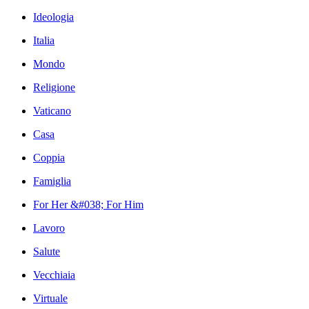
Ideologia
Italia
Mondo
Religione
Vaticano
Casa
Coppia
Famiglia
For Her &#038; For Him
Lavoro
Salute
Vecchiaia
Virtuale