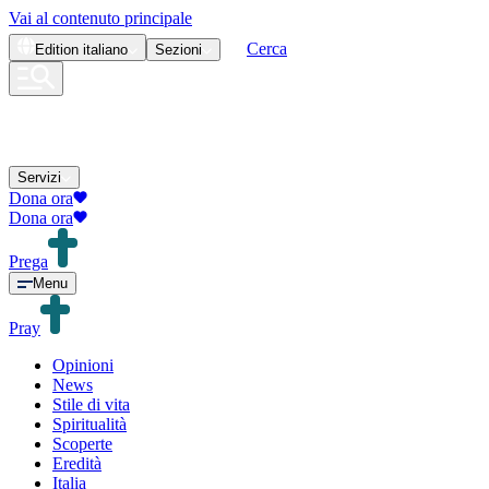
Vai al contenuto principale
Cerca
Edition
italiano
Sezioni
Servizi
Dona ora
Dona ora
Prega
Menu
Pray
Opinioni
News
Stile di vita
Spiritualità
Scoperte
Eredità
Italia