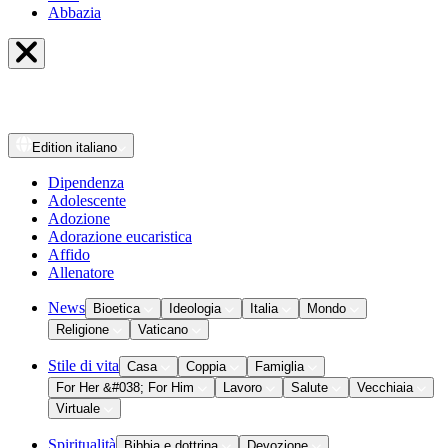
Abbazia
Edition
italiano
Dipendenza
Adolescente
Adozione
Adorazione eucaristica
Affido
Allenatore
News
Bioetica
Ideologia
Italia
Mondo
Religione
Vaticano
Stile di vita
Casa
Coppia
Famiglia
For Her &#038; For Him
Lavoro
Salute
Vecchiaia
Virtuale
Spiritualità
Bibbia e dottrina
Devozione