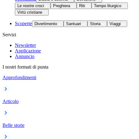
Le nostre croci
Preghiera
Riti
Tempo liturgico
Virtù cristiane
Scoperte
Divertimento
Santuari
Storia
Viaggi
Servizi
Newsletter
Applicazione
Annuncio
I nostri formati di punta
Approfondimenti
Articolo
Belle storie