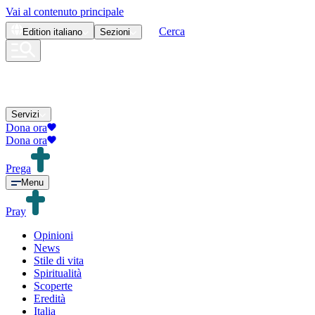
Vai al contenuto principale
Cerca
Edition
italiano
Sezioni
Servizi
Dona ora
Dona ora
Prega
Menu
Pray
Opinioni
News
Stile di vita
Spiritualità
Scoperte
Eredità
Italia