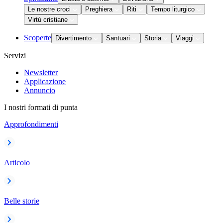
Le nostre croci
Preghiera
Riti
Tempo liturgico
Virtù cristiane
Scoperte
Divertimento
Santuari
Storia
Viaggi
Servizi
Newsletter
Applicazione
Annuncio
I nostri formati di punta
Approfondimenti
Articolo
Belle storie