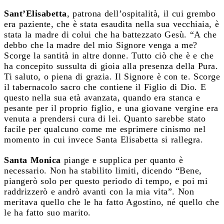
Sant’Elisabetta
, patrona dell’ospitalità, il cui grembo
era paziente, che è stata esaudita nella sua vecchiaia, è
stata la madre di colui che ha battezzato Gesù. “A che
debbo che la madre del mio Signore venga a me?
Scorge la santità in altre donne. Tutto ciò che è e che
ha concepito sussulta di gioia alla presenza della Pura.
Ti saluto, o piena di grazia. Il Signore è con te. Scorge
il tabernacolo sacro che contiene il Figlio di Dio. E
questo nella sua età avanzata, quando era stanca e
pesante per il proprio figlio, e una giovane vergine era
venuta a prendersi cura di lei. Quanto sarebbe stato
facile per qualcuno come me esprimere cinismo nel
momento in cui invece Santa Elisabetta si rallegra.
Santa Monica
piange e supplica per quanto è
necessario. Non ha stabilito limiti, dicendo “Bene,
piangerò solo per questo periodo di tempo, e poi mi
raddrizzerò e andrò avanti con la mia vita”. Non
meritava quello che le ha fatto Agostino, né quello che
le ha fatto suo marito.