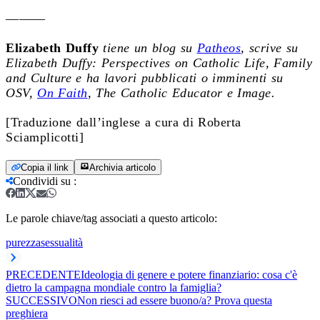
———
Elizabeth Duffy
tiene un blog su
Patheos
, scrive su
Elizabeth Duffy: Perspectives on Catholic Life, Family
and Culture
e ha lavori pubblicati o imminenti su
OSV,
On Faith
, The Catholic Educator e Image.
[Traduzione dall’inglese a cura di Roberta
Sciamplicotti]
Copia il link
Archivia articolo
Condividi su
:
Le parole chiave/tag associati a questo articolo:
purezza
sessualità
PRECEDENTE
Ideologia di genere e potere finanziario: cosa c'è
dietro la campagna mondiale contro la famiglia?
SUCCESSIVO
Non riesci ad essere buono/a? Prova questa
preghiera