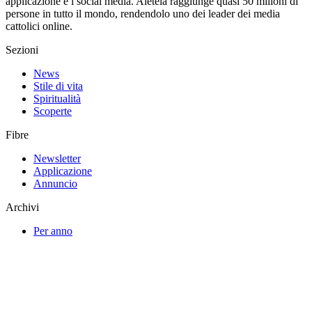
applicazione e i social media. Aleteia raggiunge quasi 50 milioni di
persone in tutto il mondo, rendendolo uno dei leader dei media
cattolici online.
Sezioni
News
Stile di vita
Spiritualità
Scoperte
Fibre
Newsletter
Applicazione
Annuncio
Archivi
Per anno