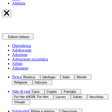
Abbazia
Edition
italiano
Dipendenza
Adolescente
Adozione
Adorazione eucaristica
Affido
Allenatore
News
Bioetica
Ideologia
Italia
Mondo
Religione
Vaticano
Stile di vita
Casa
Coppia
Famiglia
For Her &#038; For Him
Lavoro
Salute
Vecchiaia
Virtuale
Spiritualità
Bibbia e dottrina
Devozione