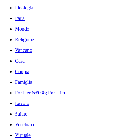
Ideologia
Italia
Mondo
Religione
Vaticano
Casa
Coppia
Famiglia
For Her &#038; For Him
Lavoro
Salute
Vecchiaia
Virtuale