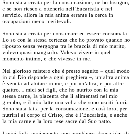
Sono stata creata per la consumazione, ne ho bisogno,
e se non riesco a ottenerla nell’Eucaristia e nel
servizio, allora la mia anima errante la cerca in
occupazioni meno meritevoli.
Sono stata creata per consumare ed essere consumata.
Lo so con la stessa certezza che ho provato quando ho
riposato senza vergogna tra le braccia di mio marito,
volevo quasi mangiarlo. Volevo vivere in quel
momento intimo, e che vivesse in me.
Nel glorioso mistero che è presto seguito – quel modo
in cui Dio risponde a ogni preghiera –, un’altra anima
è venuta ad abitare in me, e poi un’altra, e poi altre
quattro. I miei sei figli, che ho nutrito con la mia
stessa carne, la placenta che li alimentati nel mio
grembo, e il mio latte una volta che sono usciti fuori.
Sono stata fatta per la consumazione, e così loro, per
nutrirsi al corpo di Cristo, che è l’Eucaristia, e anche
la mia carne e la loro rese sacre dal Suo patto.
I miei figli, ovviamente, non avrebbero alcuna idea di