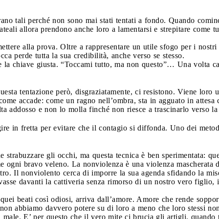
rano tali perché non sono mai stati tentati a fondo. Quando cominc
teali allora prendono anche loro a lamentarsi e strepitare come tutti
ttere alla prova. Oltre a rappresentare un utile sfogo per i nostri 
ca perde tutta la sua credibilità, anche verso se stesso.
 la chiave giusta. “Toccami tutto, ma non questo”… Una volta capi
sta tentazione però, disgraziatamente, ci resistono. Viene loro un
ome accade: come un ragno nell’ombra, sta in agguato in attesa c
ta addosso e non lo molla finché non riesce a trascinarlo verso la f
ire in fretta per evitare che il contagio si diffonda. Uno dei metodi
he strabuzzare gli occhi, ma questa tecnica è ben sperimentata: q
me ogni bravo veleno. La nonviolenza è una violenza mascherata da
ltro. Il nonviolento cerca di imporre la sua agenda sfidando la mis
ovasse davanti la cattiveria senza rimorso di un nostro vero figlio,
quei beati così odiosi, arriva dall’amore. Amore che rende sopporta
 non abbiamo davvero potere su di loro a meno che loro stessi n
male. E’ per questo che il vero mite ci brucia gli artigli, quando 