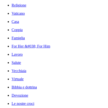
Religione
Vaticano
Casa
Coppia
Famiglia
For Her &#038; For Him
Lavoro
Salute
Vecchiaia
Virtuale
Bibbia e dottrina
Devozione
Le nostre croci