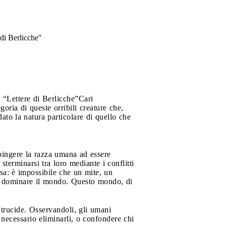
 di Berlicche"
 “Lettere di Berlicche”
Cari
oria di queste orribili creature che,
to la natura particolare di quello che
pingere la razza umana ad essere
sterminarsi tra loro mediante i conflitti
alsa: è impossibile che un mite, un
si dominare il mondo. Questo mondo, di
 trucide. Osservandoli, gli umani
necessario eliminarli, o confondere chi