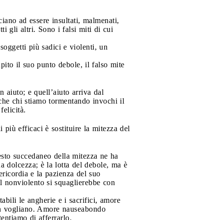
iano ad essere insultati, malmenati,
 gli altri. Sono i falsi miti di cui
soggetti più sadici e violenti, un
to il suo punto debole, il falso mite
 aiuto; e quell’aiuto arriva dal
he chi stiamo tormentando invochi il
elicità.
 più efficaci è sostituire la mitezza del
uesto succedaneo della mitezza ne ha
 dolcezza; è la lotta del debole, ma è
ericordia e la pazienza del suo
 il nonviolento si squaglierebbe con
bili le angherie e i sacrifici, amore
on vogliano. Amore nauseabondo
tentiamo di afferrarlo.