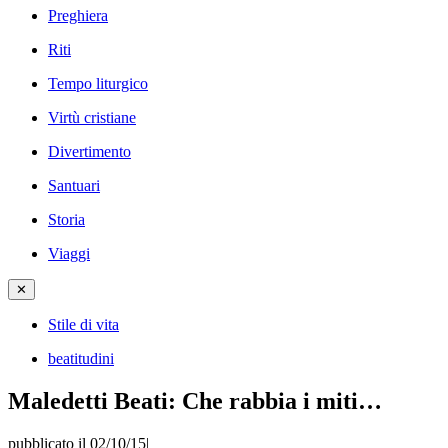
Preghiera
Riti
Tempo liturgico
Virtù cristiane
Divertimento
Santuari
Storia
Viaggi
✕
Stile di vita
beatitudini
Maledetti Beati: Che rabbia i miti…
pubblicato il 02/10/15
|