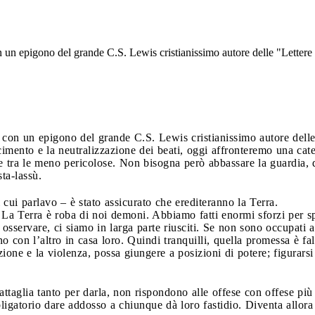
 un epigono del grande C.S. Lewis cristianissimo autore delle "Lettere
 con un epigono del grande C.S. Lewis cristianissimo autore delle
cimento e la neutralizzazione dei beati, oggi affronteremo una categ
 tra le meno pericolose. Non bisogna però abbassare la guardia, da
ta-lassù.
 cui parlavo – è stato assicurato che erediteranno la Terra.
 La Terra è roba di noi demoni. Abbiamo fatti enormi sforzi per s
osservare, ci siamo in larga parte riusciti. Se non sono occupati a 
uno con l’altro in casa loro. Quindi tranquilli, quella promessa è f
ione e la violenza, possa giungere a posizioni di potere; figurar
ttaglia tanto per darla, non rispondono alle offese con offese più
gatorio dare addosso a chiunque dà loro fastidio. Diventa allora 