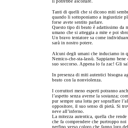
li potrebbe ascoltare.
Tanti di quelli che si dicono miti semb
quando li sottoponiamo a ingiustizie pla
forse avete sentito parlare.
Questo tipo di beato è adattissimo da me
umano che si atteggia a mite e poi sbroc
Un bravo tentatore sa come individuare
sarà in nostro potere.
Alcuni degli umani che induciamo in que
Nemico-che-sta-lassù. Sappiamo bene c
suo soccorso. Appena lo fa zac! Gli sal
In presenza di miti autentici bisogna ag
beato con la nonviolenza.
I corruttori meno esperti potranno anc
l’aspetto senza averne la sostanza; co
pur sempre una lotta per sopraffare l’a
oppositore, il suo senso di pietà. Si tr
neve all’inferno.
La mitezza autentica, quella che rende 
che fa comprendere che purtroppo noi
perfino verso coloro che fanno loro del 