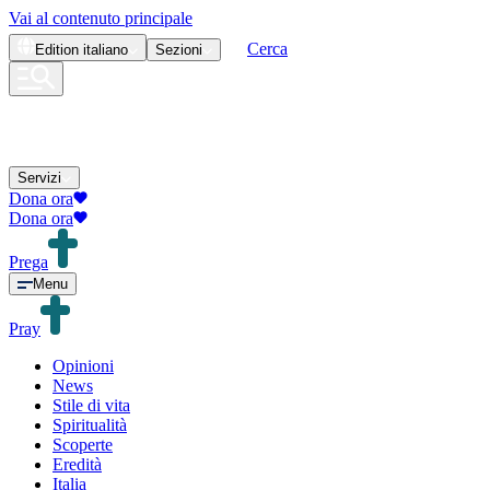
Vai al contenuto principale
Cerca
Edition
italiano
Sezioni
Servizi
Dona ora
Dona ora
Prega
Menu
Pray
Opinioni
News
Stile di vita
Spiritualità
Scoperte
Eredità
Italia