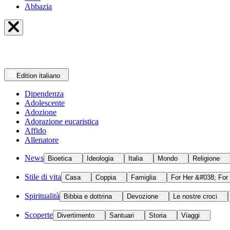
Abbazia
Edition
italiano
Dipendenza
Adolescente
Adozione
Adorazione eucaristica
Affido
Allenatore
News
Bioetica
Ideologia
Italia
Mondo
Religione
Stile di vita
Casa
Coppia
Famiglia
For Her &#038; For
Spiritualità
Bibbia e dottrina
Devozione
Le nostre croci
Scoperte
Divertimento
Santuari
Storia
Viaggi