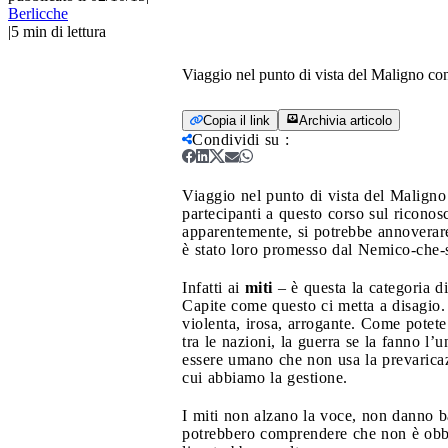
Berlicche
|
5
min di lettura
Viaggio nel punto di vista del Maligno con
Copia il link
Archivia articolo
Condividi su
:
Viaggio nel punto di vista del Maligno
partecipanti a questo corso sul riconos
apparentemente, si potrebbe annoverare
è stato loro promesso dal Nemico-che-s
Infatti ai
miti
– è questa la categoria di
Capite come questo ci metta a disagio.
violenta, irosa, arrogante. Come potete 
tra le nazioni, la guerra se la fanno l’
essere umano che non usa la prevaricaz
cui abbiamo la gestione.
I miti non alzano la voce, non danno ba
potrebbero comprendere che non è obbli