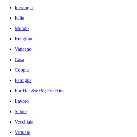
Ideologia
Italia
Mondo
Religione
Vaticano
Casa
Coppia
Famiglia
For Her &#038; For Him
Lavoro
Salute
Vecchiaia
Virtuale