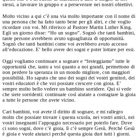
stessi, a lavorare in gruppo e a perseverare nei nostri obiettivi.
Molto vicino a qui c’è una via molto importante con il nome di
una persona che ha fatto tanto bene per gli altri, e che voglio
ricordare con voi. Mi riferisco al Pastore Martin Luther King.
Egli un giorno disse: “Ho un sogno”. Sognò che tanti bambini,
tante persone avrebbero avuto uguaglianza di opportunità.
Sognò che tanti bambini come voi avrebbero avuto accesso
all’educazione. E’ bello avere dei sogni e poter lottare per essi.
Oggi vogliamo continuare a sognare e “festeggiamo” tutte le
opportunità che, tanto a voi quanto a noi grandi, permettono di
non perdere la speranza in un mondo migliore, con maggiori
possibilità. Ho saputo che uno dei sogni dei vostri genitori, dei
vostri educatori è che voi possiate crescere con gioia. E’
sempre molto bello vedere un bambino sorridere. Qui si vede
che siete sorridenti: continuate così aiutate a contagiare la gioia
a tutte le persone che avete vicino.
Cari bambini, voi avete il diritto di sognare, e mi rallegro
molto che possiate trovare i questa scuola, nei vostri amici, nei
vostri insegnanti l’appoggio necessario per poterlo fare. Dove
ci sono sogni, dove c’è gioia, lì c’è sempre Gesù. Perché Gesù
è gioia e vuole aiutarci perché questa gioia duri tutti i giorni.