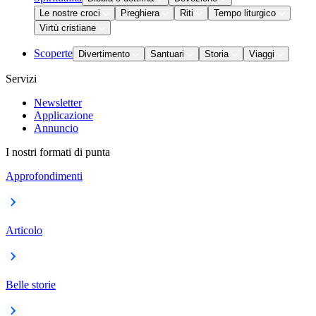
Le nostre croci
Preghiera
Riti
Tempo liturgico
Virtù cristiane
Scoperte
Divertimento
Santuari
Storia
Viaggi
Servizi
Newsletter
Applicazione
Annuncio
I nostri formati di punta
Approfondimenti
Articolo
Belle storie