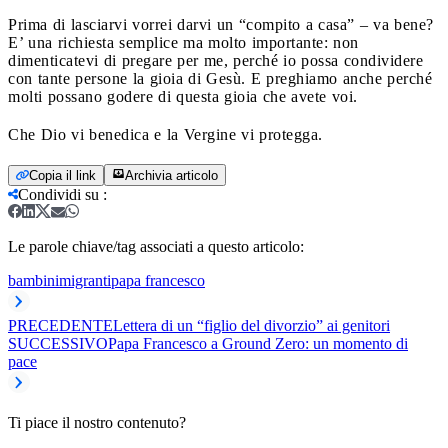
Prima di lasciarvi vorrei darvi un “compito a casa” – va bene?
E’ una richiesta semplice ma molto importante: non
dimenticatevi di pregare per me, perché io possa condividere
con tante persone la gioia di Gesù. E preghiamo anche perché
molti possano godere di questa gioia che avete voi.
Che Dio vi benedica e la Vergine vi protegga.
Copia il link
Archivia articolo
Condividi su
:
Le parole chiave/tag associati a questo articolo:
bambini
migranti
papa francesco
PRECEDENTE
Lettera di un “figlio del divorzio” ai genitori
SUCCESSIVO
Papa Francesco a Ground Zero: un momento di
pace
Ti piace il nostro contenuto?