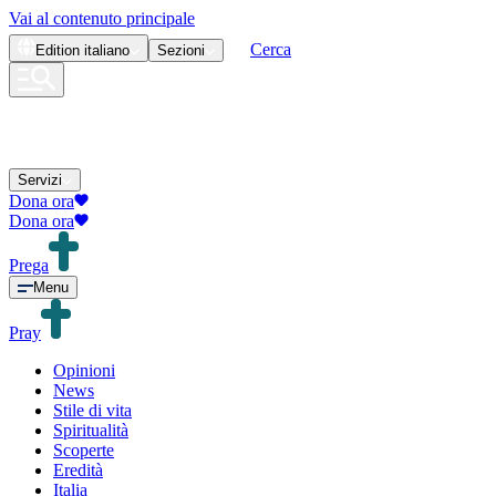
Vai al contenuto principale
Cerca
Edition
italiano
Sezioni
Servizi
Dona ora
Dona ora
Prega
Menu
Pray
Opinioni
News
Stile di vita
Spiritualità
Scoperte
Eredità
Italia