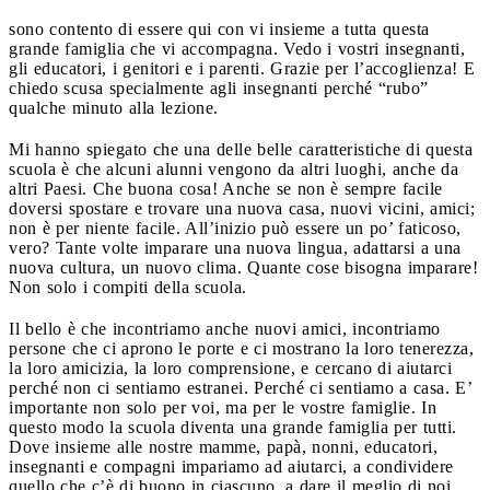
sono contento di essere qui con vi insieme a tutta questa
grande famiglia che vi accompagna. Vedo i vostri insegnanti,
gli educatori, i genitori e i parenti. Grazie per l’accoglienza! E
chiedo scusa specialmente agli insegnanti perché “rubo”
qualche minuto alla lezione.
Mi hanno spiegato che una delle belle caratteristiche di questa
scuola è che alcuni alunni vengono da altri luoghi, anche da
altri Paesi. Che buona cosa! Anche se non è sempre facile
doversi spostare e trovare una nuova casa, nuovi vicini, amici;
non è per niente facile. All’inizio può essere un po’ faticoso,
vero? Tante volte imparare una nuova lingua, adattarsi a una
nuova cultura, un nuovo clima. Quante cose bisogna imparare!
Non solo i compiti della scuola.
Il bello è che incontriamo anche nuovi amici, incontriamo
persone che ci aprono le porte e ci mostrano la loro tenerezza,
la loro amicizia, la loro comprensione, e cercano di aiutarci
perché non ci sentiamo estranei. Perché ci sentiamo a casa. E’
importante non solo per voi, ma per le vostre famiglie. In
questo modo la scuola diventa una grande famiglia per tutti.
Dove insieme alle nostre mamme, papà, nonni, educatori,
insegnanti e compagni impariamo ad aiutarci, a condividere
quello che c’è di buono in ciascuno, a dare il meglio di noi