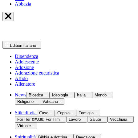
Abbazia
Edition
italiano
Dipendenza
Adolescente
Adozione
Adorazione eucaristica
Affido
Allenatore
News
Bioetica
Ideologia
Italia
Mondo
Religione
Vaticano
Stile di vita
Casa
Coppia
Famiglia
For Her &#038; For Him
Lavoro
Salute
Vecchiaia
Virtuale
Spiritualità
Bibbia e dottrina
Devozione