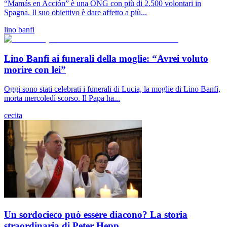
“Mamás en Acción” è una ONG con più di 2.500 volontari in
Spagna. Il suo obiettivo è dare affetto a più...
lino banfi
Lino Banfi ai funerali della moglie: “Avrei voluto
morire con lei”
Oggi sono stati celebrati i funerali di Lucia, la moglie di Lino Banfi,
morta mercoledì scorso. Il Papa ha...
cecita
Un sordocieco può essere diacono? La storia
straordinaria di Peter Hepp