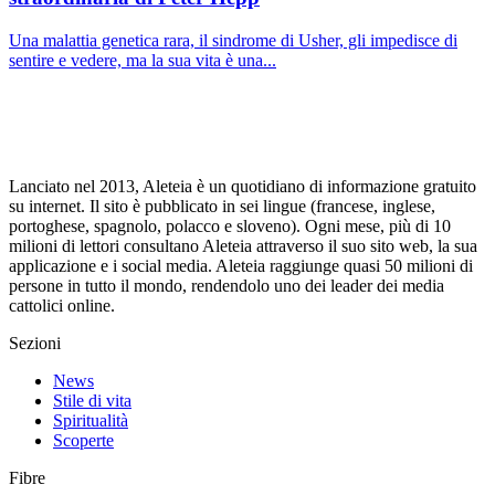
Una malattia genetica rara, il sindrome di Usher, gli impedisce di
sentire e vedere, ma la sua vita è una...
Lanciato nel 2013, Aleteia è un quotidiano di informazione gratuito
su internet. Il sito è pubblicato in sei lingue (francese, inglese,
portoghese, spagnolo, polacco e sloveno). Ogni mese, più di 10
milioni di lettori consultano Aleteia attraverso il suo sito web, la sua
applicazione e i social media. Aleteia raggiunge quasi 50 milioni di
persone in tutto il mondo, rendendolo uno dei leader dei media
cattolici online.
Sezioni
News
Stile di vita
Spiritualità
Scoperte
Fibre