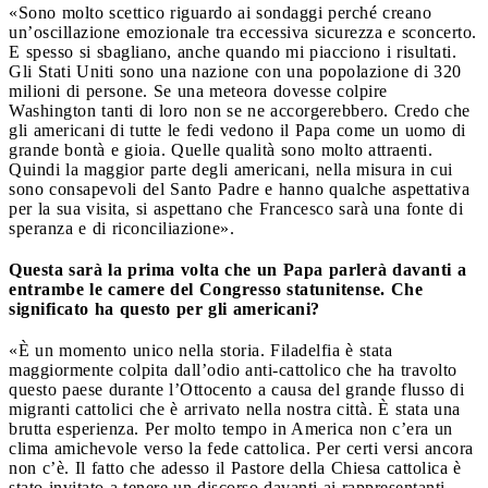
«Sono molto scettico riguardo ai sondaggi perché creano
un’oscillazione emozionale tra eccessiva sicurezza e sconcerto.
E spesso si sbagliano, anche quando mi piacciono i risultati.
Gli Stati Uniti sono una nazione con una popolazione di 320
milioni di persone. Se una meteora dovesse colpire
Washington tanti di loro non se ne accorgerebbero. Credo che
gli americani di tutte le fedi vedono il Papa come un uomo di
grande bontà e gioia.
Quelle qualità sono molto attraenti.
Quindi la maggior parte degli americani, nella misura in cui
sono consapevoli del Santo Padre e hanno qualche aspettativa
per la sua visita, si aspettano che Francesco sarà una fonte di
speranza e di riconciliazione».
Questa sarà la prima volta che un Papa parlerà davanti a
entrambe le camere del Congresso statunitense.
Che
significato ha questo per gli americani?
«È un momento unico nella storia. Filadelfia è stata
maggiormente colpita dall’odio anti-cattolico che ha travolto
questo paese durante l’Ottocento a causa del grande flusso di
migranti cattolici che è arrivato nella nostra città. È stata una
brutta esperienza.
Per molto tempo in America non c’era un
clima amichevole verso la fede cattolica.
Per certi versi ancora
non c’è. Il fatto che adesso il Pastore della Chiesa cattolica è
stato invitato a tenere un discorso davanti ai rappresentanti