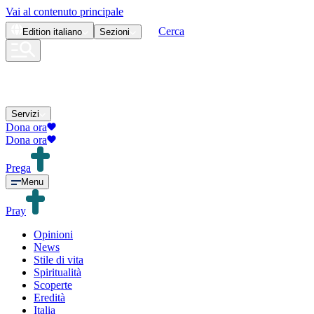
Vai al contenuto principale
Cerca
Edition
italiano
Sezioni
Servizi
Dona ora
Dona ora
Prega
Menu
Pray
Opinioni
News
Stile di vita
Spiritualità
Scoperte
Eredità
Italia