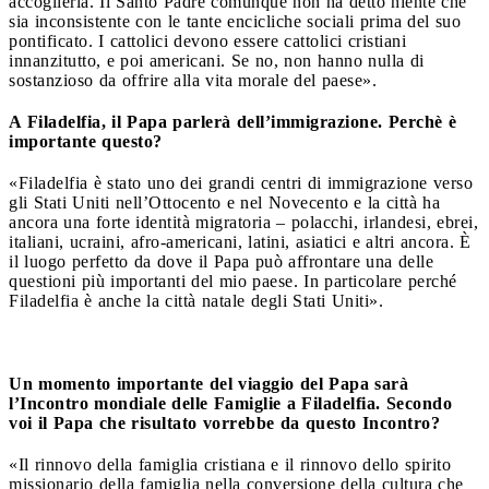
accoglierla.
Il Santo Padre comunque non ha detto niente che
sia inconsistente con le tante encicliche sociali prima del suo
pontificato. I cattolici devono essere cattolici cristiani
innanzitutto, e poi americani. Se no, non hanno nulla di
sostanzioso da offrire alla vita morale del paese».
A Filadelfia, il Papa parlerà dell’immigrazione.
Perchè è
importante questo?
«Filadelfia è stato uno dei grandi centri di immigrazione verso
gli Stati Uniti nell’Ottocento e nel Novecento e la città ha
ancora una forte identità migratoria – polacchi, irlandesi, ebrei,
italiani, ucraini, afro-americani, latini, asiatici e altri ancora. È
il luogo perfetto da dove il Papa può affrontare una delle
questioni più importanti del mio paese. In particolare perché
Filadelfia è anche la città natale degli Stati Uniti».
Un momento importante del viaggio del Papa sarà
l’Incontro mondiale delle Famiglie a Filadelfia. Secondo
voi il Papa che risultato vorrebbe da questo Incontro?
«Il rinnovo della famiglia cristiana e il rinnovo dello spirito
missionario della famiglia nella conversione della cultura che