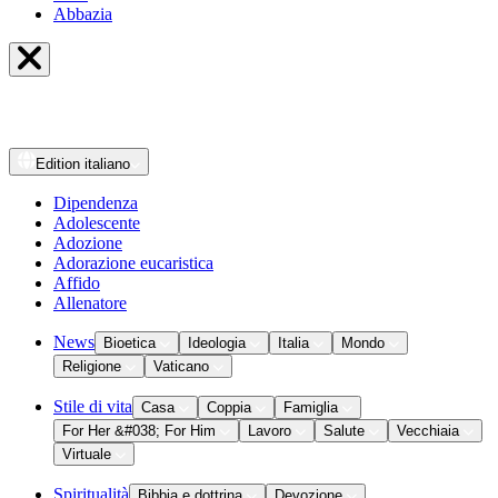
Abbazia
Edition
italiano
Dipendenza
Adolescente
Adozione
Adorazione eucaristica
Affido
Allenatore
News
Bioetica
Ideologia
Italia
Mondo
Religione
Vaticano
Stile di vita
Casa
Coppia
Famiglia
For Her &#038; For Him
Lavoro
Salute
Vecchiaia
Virtuale
Spiritualità
Bibbia e dottrina
Devozione