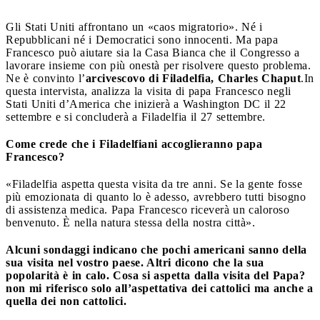
Gli Stati Uniti affrontano un «caos migratorio».
Né i
Repubblicani né i Democratici sono innocenti.
Ma papa
Francesco può aiutare sia la Casa Bianca che il Congresso a
lavorare insieme con più onestà per risolvere questo problema.
Ne è convinto l’
arcivescovo di Filadelfia, Charles Chaput
.
In
questa intervista, analizza la visita di papa Francesco negli
Stati Uniti d’America che inizierà a Washington DC il 22
settembre e si concluderà a Filadelfia il 27 settembre.
Come crede che i Filadelfiani accoglieranno papa
Francesco?
«Filadelfia aspetta questa visita da tre anni. Se la gente fosse
più emozionata di quanto lo è adesso, avrebbero tutti bisogno
di assistenza medica. Papa Francesco riceverà un caloroso
benvenuto. È nella natura stessa della nostra città».
Alcuni sondaggi indicano che pochi americani sanno della
sua visita nel vostro paese. Altri dicono che la sua
popolarità è in calo. Cosa si aspetta dalla visita del Papa?
non mi riferisco solo all’aspettativa dei cattolici ma anche a
quella dei non cattolici.