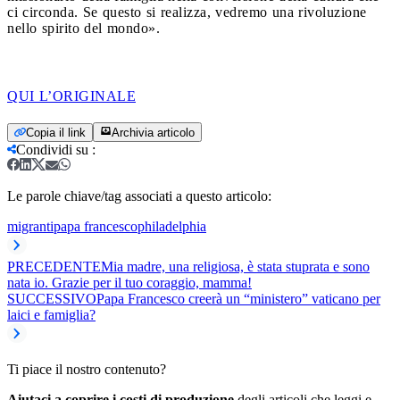
ci circonda. Se questo si realizza, vedremo una rivoluzione
nello spirito del mondo».
QUI L’ORIGINALE
Copia il link
Archivia articolo
Condividi su
:
Le parole chiave/tag associati a questo articolo:
migranti
papa francesco
philadelphia
PRECEDENTE
Mia madre, una religiosa, è stata stuprata e sono
nata io. Grazie per il tuo coraggio, mamma!
SUCCESSIVO
Papa Francesco creerà un “ministero” vaticano per
laici e famiglia?
Ti piace il nostro contenuto?
Aiutaci a coprire i costi di produzione
degli articoli che leggi e