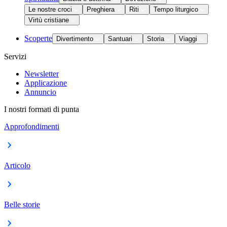
Le nostre croci
Preghiera
Riti
Tempo liturgico
Virtù cristiane
Scoperte
Divertimento
Santuari
Storia
Viaggi
Servizi
Newsletter
Applicazione
Annuncio
I nostri formati di punta
Approfondimenti
Articolo
Belle storie