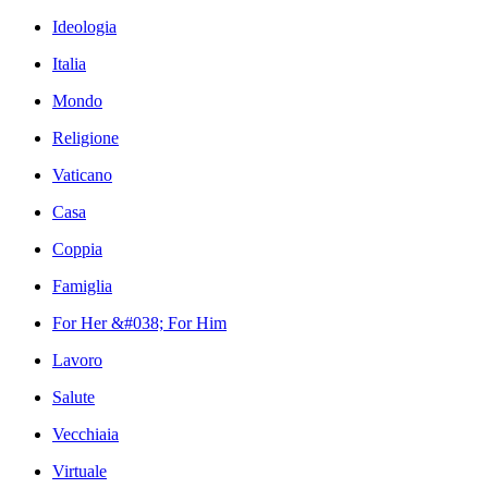
Ideologia
Italia
Mondo
Religione
Vaticano
Casa
Coppia
Famiglia
For Her &#038; For Him
Lavoro
Salute
Vecchiaia
Virtuale