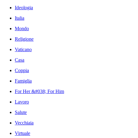
Ideologia
Italia
Mondo
Religione
Vaticano
Casa
Coppia
Famiglia
For Her &#038; For Him
Lavoro
Salute
Vecchiaia
Virtuale