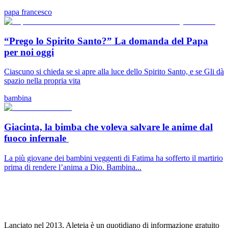
papa francesco
“Prego lo Spirito Santo?” La domanda del Papa
per noi oggi
Ciascuno si chieda se si apre alla luce dello Spirito Santo, e se Gli dà
spazio nella propria vita
bambina
Giacinta, la bimba che voleva salvare le anime dal
fuoco infernale
La più giovane dei bambini veggenti di Fatima ha sofferto il martirio
prima di rendere l’anima a Dio. Bambina...
Lanciato nel 2013, Aleteia è un quotidiano di informazione gratuito