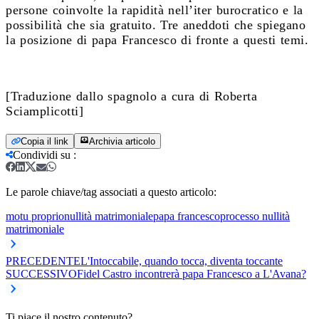
persone coinvolte la rapidità nell’iter burocratico e la
possibilità che sia gratuito. Tre aneddoti che spiegano
la posizione di papa Francesco di fronte a questi temi.
[Traduzione dallo spagnolo a cura di Roberta
Sciamplicotti]
Copia il link
Archivia articolo
Condividi su
:
Le parole chiave/tag associati a questo articolo:
motu proprio
nullità matrimoniale
papa francesco
processo nullità
matrimoniale
PRECEDENTE
L'Intoccabile, quando tocca, diventa toccante
SUCCESSIVO
Fidel Castro incontrerà papa Francesco a L'Avana?
Ti piace il nostro contenuto?