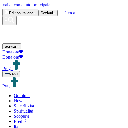
Vai al contenuto principale
Cerca
Edition
italiano
Sezioni
Servizi
Dona ora
Dona ora
Prega
Menu
Pray
Opinioni
News
Stile di vita
Spiritualità
Scoperte
Eredità
Italia