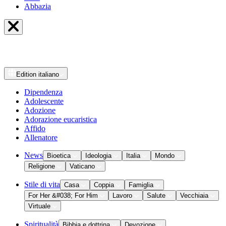
Abbazia
Edition
italiano
Dipendenza
Adolescente
Adozione
Adorazione eucaristica
Affido
Allenatore
News
Bioetica
Ideologia
Italia
Mondo
Religione
Vaticano
Stile di vita
Casa
Coppia
Famiglia
For Her &#038; For Him
Lavoro
Salute
Vecchiaia
Virtuale
Spiritualità
Bibbia e dottrina
Devozione