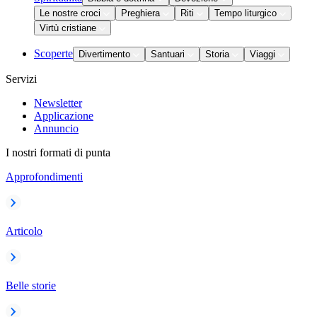
Le nostre croci
Preghiera
Riti
Tempo liturgico
Virtù cristiane
Scoperte
Divertimento
Santuari
Storia
Viaggi
Servizi
Newsletter
Applicazione
Annuncio
I nostri formati di punta
Approfondimenti
Articolo
Belle storie