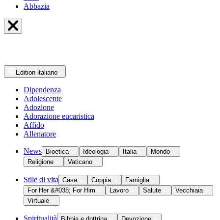
Abbazia
Edition
italiano
Dipendenza
Adolescente
Adozione
Adorazione eucaristica
Affido
Allenatore
News
Bioetica
Ideologia
Italia
Mondo
Religione
Vaticano
Stile di vita
Casa
Coppia
Famiglia
For Her &#038; For Him
Lavoro
Salute
Vecchiaia
Virtuale
Spiritualità
Bibbia e dottrina
Devozione