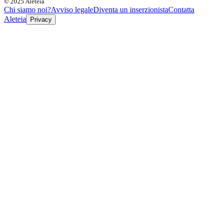
© 2025 Aleteia
Chi siamo noi?
Avviso legale
Diventa un inserzionista
Contatta
Aleteia
Privacy