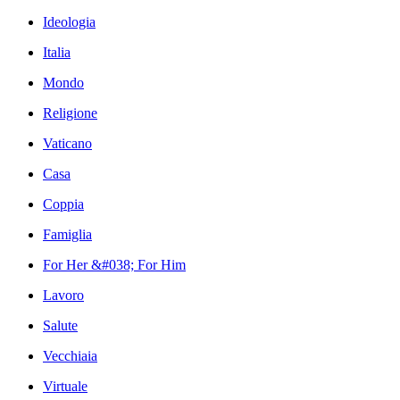
Ideologia
Italia
Mondo
Religione
Vaticano
Casa
Coppia
Famiglia
For Her &#038; For Him
Lavoro
Salute
Vecchiaia
Virtuale