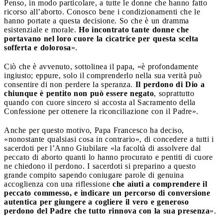
Penso, in modo particolare, a tutte le donne che hanno fatto
ricorso all’aborto. Conosco bene i condizionamenti che le
hanno portate a questa decisione. So che è un dramma
esistenziale e morale.
Ho incontrato tante donne che
portavano nel loro cuore la cicatrice per questa scelta
sofferta e dolorosa
».
Ciò che è avvenuto, sottolinea il papa, «è profondamente
ingiusto; eppure, solo il comprenderlo nella sua verità può
consentire di non perdere la speranza.
Il perdono di Dio a
chiunque è pentito non può essere negato
, soprattutto
quando con cuore sincero si accosta al Sacramento della
Confessione per ottenere la riconciliazione con il Padre».
Anche per questo motivo, Papa Francesco ha deciso,
«nonostante qualsiasi cosa in contrario», di concedere a tutti i
sacerdoti per l’Anno Giubilare «la facoltà di assolvere dal
peccato di aborto quanti lo hanno procurato e pentiti di cuore
ne chiedono il perdono. I sacerdoti si preparino a questo
grande compito sapendo coniugare parole di genuina
accoglienza con una riflessione
che aiuti a comprendere il
peccato commesso, e indicare un percorso di conversione
autentica per giungere a cogliere il vero e generoso
perdono del Padre che tutto rinnova con la sua presenza
».