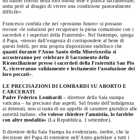
mi hanno riferito della loro buona fede e pratica sacramentale,
unita però al disagio di vivere una condizione pastoralmente
difficile»
Francesco confida che nel «prossimo futuro» si possano
trovare «le soluzioni per recuperare la piena comunione con i
sacerdoti e i superiori della Fraternità». Nel frattempo, spiega
il Papa, «mosso dall’esigenza di corrispondere al bene di
questi fedeli, per mia propria disposizione stabilisco che
quanti durante l’Anno Santo della Misericordia si
accosteranno per celebrare il Sacramento della
Riconciliazione presso i sacerdoti della Fraternità San Pio
X, riceveranno validamente e lecitamente l’assoluzione dei
loro peccati
».
LE PRECISAZIONI DI LOMBARDI SU ABORTO E
CARCERATI
Padre Federico Lombardi
– direttore della Sala stampa
vaticana – ha precisato due aspetti. Sul fronte dell’indulgenza
ai detenuti, non si tratta di un appello di carattere giuridico alle
autorità italiane.
«Se volesse chiedere l’amnistia, lo farebbe
con altre modalità»
(La Repubblica, 1 settembre).
Il direttore della Sala Stampa ha evidenziato, inoltre, che la
decisione del Papa di estendere nell’Anno giubilare a tutti i