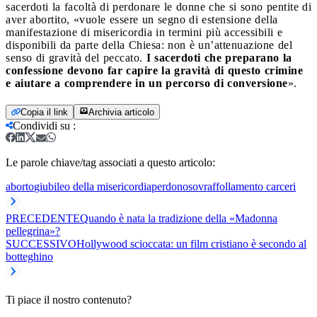
sacerdoti la facoltà di perdonare le donne che si sono pentite di
aver abortito, «vuole essere un segno di estensione della
manifestazione di misericordia in termini più accessibili e
disponibili da parte della Chiesa: non è un’attenuazione del
senso di gravità del peccato.
I sacerdoti che preparano la
confessione devono far capire la gravità di questo crimine
e aiutare a comprendere in un percorso di conversione
».
Copia il link
Archivia articolo
Condividi su
:
Le parole chiave/tag associati a questo articolo:
aborto
giubileo della misericordia
perdono
sovraffollamento carceri
PRECEDENTE
Quando è nata la tradizione della «Madonna
pellegrina»?
SUCCESSIVO
Hollywood scioccata: un film cristiano è secondo al
botteghino
Ti piace il nostro contenuto?