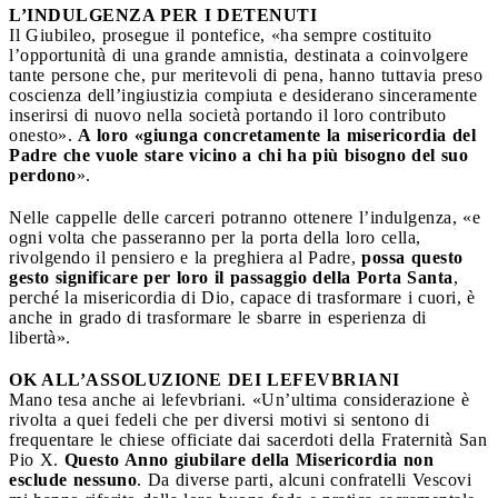
L’INDULGENZA PER I DETENUTI
Il Giubileo, prosegue il pontefice, «ha sempre costituito
l’opportunità di una grande amnistia, destinata a coinvolgere
tante persone che, pur meritevoli di pena, hanno tuttavia preso
coscienza dell’ingiustizia compiuta e desiderano sinceramente
inserirsi di nuovo nella società portando il loro contributo
onesto».
A loro «giunga concretamente la misericordia del
Padre che vuole stare vicino a chi ha più bisogno del suo
perdono
».
Nelle cappelle delle carceri potranno ottenere l’indulgenza, «e
ogni volta che passeranno per la porta della loro cella,
rivolgendo il pensiero e la preghiera al Padre,
possa questo
gesto significare per loro il passaggio della Porta Santa
,
perché la misericordia di Dio, capace di trasformare i cuori, è
anche in grado di trasformare le sbarre in esperienza di
libertà».
OK ALL’ASSOLUZIONE DEI LEFEVBRIANI
Mano tesa anche ai lefevbriani. «Un’ultima considerazione è
rivolta a quei fedeli che per diversi motivi si sentono di
frequentare le chiese officiate dai sacerdoti della Fraternità San
Pio X.
Questo Anno giubilare della Misericordia non
esclude nessuno
. Da diverse parti, alcuni confratelli Vescovi