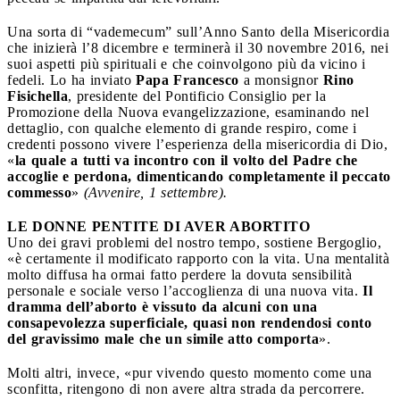
Una sorta di “vademecum” sull’Anno Santo della Misericordia
che inizierà l’8 dicembre e terminerà il 30 novembre 2016, nei
suoi aspetti più spirituali e che coinvolgono più da vicino i
fedeli. Lo ha inviato
Papa Francesco
a monsignor
Rino
Fisichella
, presidente del Pontificio Consiglio per la
Promozione della Nuova evangelizzazione, esaminando nel
dettaglio, con qualche elemento di grande respiro, come i
credenti possono vivere l’esperienza della misericordia di Dio,
«
la quale a tutti va incontro con il volto del Padre che
accoglie e perdona, dimenticando completamente il peccato
commesso
»
(Avvenire, 1 settembre).
LE DONNE PENTITE DI AVER ABORTITO
Uno dei gravi problemi del nostro tempo, sostiene Bergoglio,
«è certamente il modificato rapporto con la vita. Una mentalità
molto diffusa ha ormai fatto perdere la dovuta sensibilità
personale e sociale verso l’accoglienza di una nuova vita.
Il
dramma dell’aborto è vissuto da alcuni con una
consapevolezza superficiale, quasi non rendendosi conto
del gravissimo male che un simile atto comporta
».
Molti altri, invece, «pur vivendo questo momento come una
sconfitta, ritengono di non avere altra strada da percorrere.