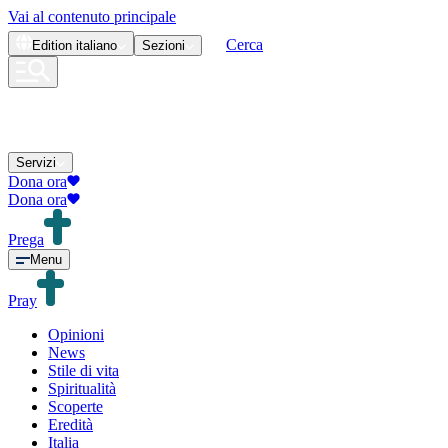
Vai al contenuto principale
Cerca
Edition
italiano
Sezioni
Servizi
Dona ora
Dona ora
Prega
Menu
Pray
Opinioni
News
Stile di vita
Spiritualità
Scoperte
Eredità
Italia