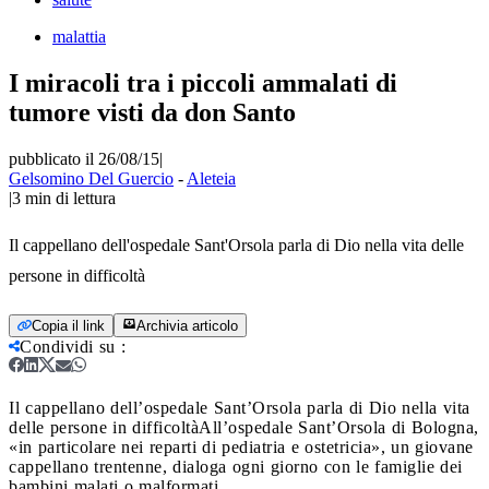
malattia
I miracoli tra i piccoli ammalati di
tumore visti da don Santo
pubblicato il 26/08/15
|
Gelsomino Del Guercio
-
Aleteia
|
3
min di lettura
Il cappellano dell'ospedale Sant'Orsola parla di Dio nella vita delle
persone in difficoltà
Copia il link
Archivia articolo
Condividi su
:
Il cappellano dell’ospedale Sant’Orsola parla di Dio nella vita
delle persone in difficoltà
All’ospedale Sant’Orsola di Bologna,
«in particolare nei reparti di pediatria e ostetricia», un giovane
cappellano trentenne, dialoga ogni giorno con le famiglie dei
bambini malati o malformati.