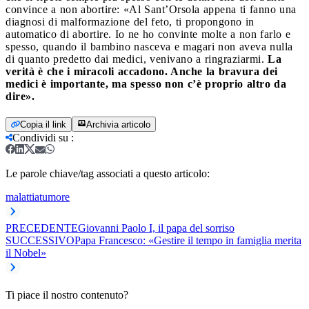
convince a non abortire: «Al Sant’Orsola appena ti fanno una
diagnosi di malformazione del feto, ti propongono in
automatico di abortire. Io ne ho convinte molte a non farlo e
spesso, quando il bambino nasceva e magari non aveva nulla
di quanto predetto dai medici, venivano a ringraziarmi.
La
verità è che i miracoli accadono. Anche la bravura dei
medici è importante, ma spesso non c’è proprio altro da
dire».
Copia il link
Archivia articolo
Condividi su
:
Le parole chiave/tag associati a questo articolo:
malattia
tumore
PRECEDENTE
Giovanni Paolo I, il papa del sorriso
SUCCESSIVO
Papa Francesco: «Gestire il tempo in famiglia merita
il Nobel»
Ti piace il nostro contenuto?