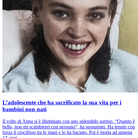
L’adolescente che ha sacrificato la sua vita per i
bambini non nati
Il volto di Anna si è illuminato con uno splendido sorriso. “Quanto è
bello, non mi scambierei con nessuno”, ha sussurrato. Ha tenuto con
forza il crocifisso tra le mani e lo ha baciato. Poi è morta ad appena
17 anni