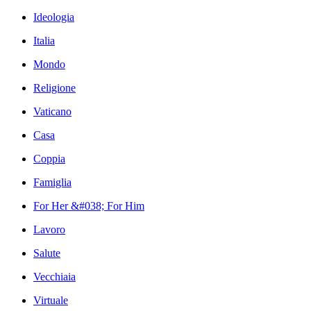
Ideologia
Italia
Mondo
Religione
Vaticano
Casa
Coppia
Famiglia
For Her &#038; For Him
Lavoro
Salute
Vecchiaia
Virtuale