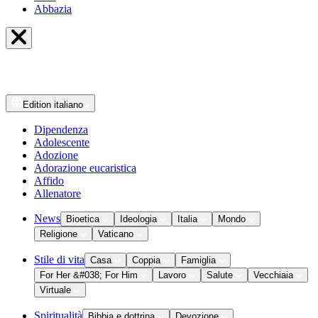
Abbazia
Edition
italiano
Dipendenza
Adolescente
Adozione
Adorazione eucaristica
Affido
Allenatore
News
Bioetica
Ideologia
Italia
Mondo
Religione
Vaticano
Stile di vita
Casa
Coppia
Famiglia
For Her &#038; For Him
Lavoro
Salute
Vecchiaia
Virtuale
Spiritualità
Bibbia e dottrina
Devozione