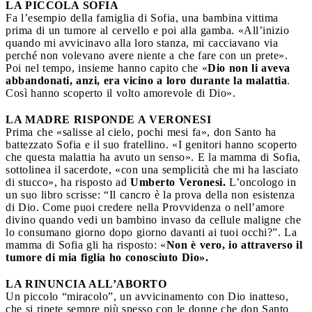
LA PICCOLA SOFIA
Fa l’esempio della famiglia di Sofia, una bambina vittima
prima di un tumore al cervello e poi alla gamba. «All’inizio
quando mi avvicinavo alla loro stanza, mi cacciavano via
perché non volevano avere niente a che fare con un prete».
Poi nel tempo, insieme hanno capito che «
Dio non li aveva
abbandonati, anzi, era vicino a loro durante la malattia
.
Così hanno scoperto il volto amorevole di Dio».
LA MADRE RISPONDE A VERONESI
Prima che «salisse al cielo, pochi mesi fa», don Santo ha
battezzato Sofia e il suo fratellino. «I genitori hanno scoperto
che questa malattia ha avuto un senso». E la mamma di Sofia,
sottolinea il sacerdote, «con una semplicità che mi ha lasciato
di stucco», ha risposto ad
Umberto Veronesi.
L’oncologo in
un suo libro scrisse: “Il cancro è la prova della non esistenza
di Dio. Come puoi credere nella Provvidenza o nell’amore
divino quando vedi un bambino invaso da cellule maligne che
lo consumano giorno dopo giorno davanti ai tuoi occhi?”. La
mamma di Sofia gli ha risposto: «
Non è vero, io attraverso il
tumore di mia figlia ho conosciuto Dio».
LA RINUNCIA ALL’ABORTO
Un piccolo “miracolo”, un avvicinamento con Dio inatteso,
che si ripete sempre più spesso con le donne che don Santo