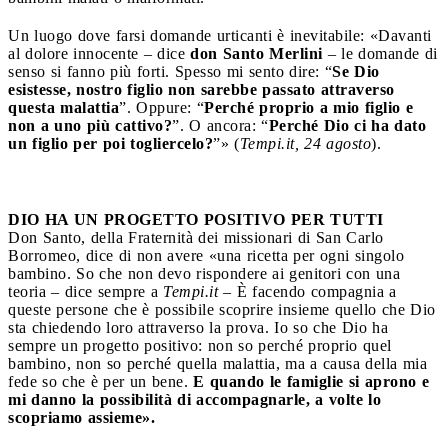
Un luogo dove farsi domande urticanti è inevitabile: «Davanti
al dolore innocente – dice
don Santo Merlini
– le domande di
senso si fanno più forti. Spesso mi sento dire: “
Se Dio
esistesse, nostro figlio non sarebbe passato attraverso
questa malattia
”. Oppure: “
Perché proprio a mio figlio e
non a uno più cattivo?
”. O ancora: “
Perché Dio ci ha dato
un figlio per poi togliercelo?
”» (
Tempi.it, 24 agosto
).
DIO HA UN PROGETTO POSITIVO PER TUTTI
Don Santo, della Fraternità dei missionari di San Carlo
Borromeo, dice di non avere «una ricetta per ogni singolo
bambino. So che non devo rispondere ai genitori con una
teoria – dice sempre a
Tempi.it
– È facendo compagnia a
queste persone che è possibile scoprire insieme quello che Dio
sta chiedendo loro attraverso la prova. Io so che Dio ha
sempre un progetto positivo: non so perché proprio quel
bambino, non so perché quella malattia, ma a causa della mia
fede so che è per un bene.
E quando le famiglie si aprono e
mi danno la possibilità di accompagnarle, a volte lo
scopriamo assieme».