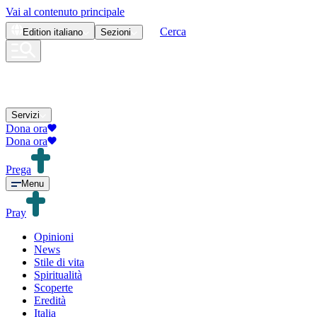
Vai al contenuto principale
Cerca
Edition
italiano
Sezioni
Servizi
Dona ora
Dona ora
Prega
Menu
Pray
Opinioni
News
Stile di vita
Spiritualità
Scoperte
Eredità
Italia