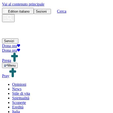
Vai al contenuto principale
Cerca
Edition
italiano
Sezioni
Servizi
Dona ora
Dona ora
Prega
Menu
Pray
Opinioni
News
Stile di vita
Spiritualità
Scoperte
Eredità
Italia