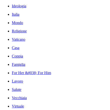
Ideologia
Italia
Mondo
Religione
Vaticano
Casa
Coppia
Famiglia
For Her &#038; For Him
Lavoro
Salute
Vecchiaia
Virtuale