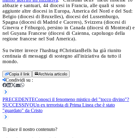
abbazie e santuari, 44 diocesi in Francia, alle quali si sono
aggiunte altre diocesi in Europa, America del Nord e del Sud:
Belgio (diocesi di Bruxelles), diocesi del Lussemburgo,
Spagna (diocesi di Madrid e Caceres), Svizzera (diocesi di
Ginevra e Friburgo), persino in Canada (diocesi di Montreal) e
nel Guyana Francese (diocesi di Caienna, capoluogo della
regione francese nel Sud America).
Su twitter invece l'hashtag #ChristianBells ha già riunito
centinaia di messaggi di sostegno all'iniziativa da tutto il
mondo.
Copia il link
Archivia articolo
Condividi su
:
PRECEDENTE
Conosci il fenomeno mistico del "tocco divino"?
SUCCESSIVO
Un ex terrorista di Prima Linea che è stato
"guardato" da Cristo
Ti piace il nostro contenuto?