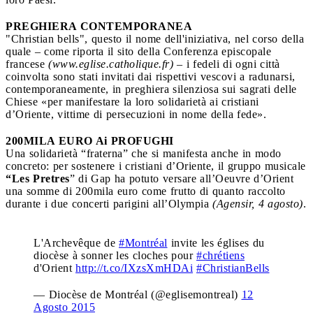
PREGHIERA CONTEMPORANEA
"Christian bells", questo il nome dell'iniziativa, nel corso della
quale – come riporta il sito della Conferenza episcopale
francese
(www.eglise.catholique.fr)
– i fedeli di ogni città
coinvolta sono stati invitati dai rispettivi vescovi a radunarsi,
contemporaneamente, in preghiera silenziosa sui sagrati delle
Chiese «per manifestare la loro solidarietà ai cristiani
d’Oriente, vittime di persecuzioni in nome della fede».
200MILA EURO Ai PROFUGHI
Una solidarietà “fraterna” che si manifesta anche in modo
concreto: per sostenere i cristiani d’Oriente, il gruppo musicale
“Les Pretres
” di Gap ha potuto versare all’Oeuvre d’Orient
una somme di 200mila euro come frutto di quanto raccolto
durante i due concerti parigini all’Olympia
(Agensir, 4 agosto)
.
L'Archevêque de
#Montréal
invite les églises du
diocèse à sonner les cloches pour
#chrétiens
d'Orient
http://t.co/IXzsXmHDAi
#ChristianBells
— Diocèse de Montréal (@eglisemontreal)
12
Agosto 2015