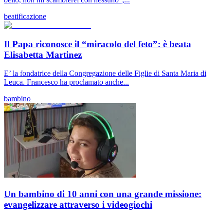
beatificazione
Il Papa riconosce il “miracolo del feto”: è beata
Elisabetta Martinez
E’ la fondatrice della Congregazione delle Figlie di Santa Maria di
Leuca. Francesco ha proclamato anche...
bambino
Un bambino di 10 anni con una grande missione:
evangelizzare attraverso i videogiochi