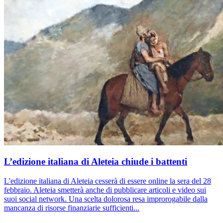
L’edizione italiana di Aleteia chiude i battenti
L'edizione italiana di Aleteia cesserà di essere online la sera del 28
febbraio. Aleteia smetterà anche di pubblicare articoli e video sui
suoi social network. Una scelta dolorosa resa improrogabile dalla
mancanza di risorse finanziarie sufficienti...