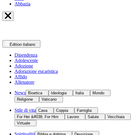
Abbazia
Edition
italiano
Dipendenza
Adolescente
Adozione
Adorazione eucaristica
Affido
Allenatore
News
Bioetica
Ideologia
Italia
Mondo
Religione
Vaticano
Stile di vita
Casa
Coppia
Famiglia
For Her &#038; For Him
Lavoro
Salute
Vecchiaia
Virtuale
Spiritualità
Bibbia e dottrina
Devozione