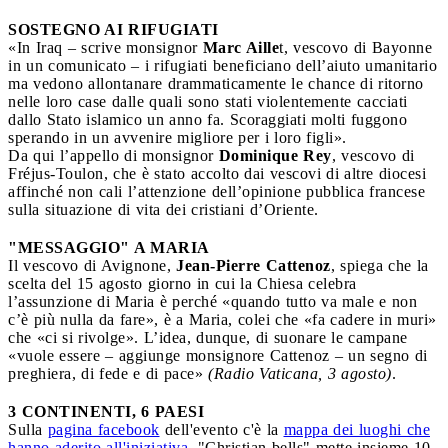
SOSTEGNO AI RIFUGIATI
«In Iraq – scrive monsignor
Marc Aille
t, vescovo di Bayonne
in un comunicato – i rifugiati beneficiano dell’aiuto umanitario
ma vedono allontanare drammaticamente le chance di ritorno
nelle loro case dalle quali sono stati violentemente cacciati
dallo Stato islamico un anno fa. Scoraggiati molti fuggono
sperando in un avvenire migliore per i loro figli».
Da qui l’appello di monsignor
Dominique Rey
, vescovo di
Fréjus-Toulon, che è stato accolto dai vescovi di altre diocesi
affinché non cali l’attenzione dell’opinione pubblica francese
sulla situazione di vita dei cristiani d’Oriente.
"MESSAGGIO" A MARIA
Il vescovo di Avignone,
Jean-Pierre Cattenoz
, spiega che la
scelta del 15 agosto giorno in cui la Chiesa celebra
l’assunzione di Maria è perché «quando tutto va male e non
c’è più nulla da fare», è a Maria, colei che «fa cadere in muri»
che «ci si rivolge». L’idea, dunque, di suonare le campane
«vuole essere – aggiunge monsignore Cattenoz – un segno di
preghiera, di fede e di pace»
(Radio Vaticana, 3 agosto)
.
3 CONTINENTI, 6 PAESI
Sulla
pagina facebook
dell'evento c'è la
mappa dei luoghi che
hanno aderito all'iniziativa
. "Christian bells" mette insieme 10