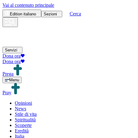
Vai al contenuto principale
Cerca
Edition
italiano
Sezioni
Servizi
Dona ora
Dona ora
Prega
Menu
Pray
Opinioni
News
Stile di vita
Spiritualità
Scoperte
Eredità
Italia