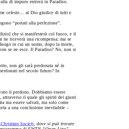
nulla di impuro entrerà in Paradiso.
me celeste… al Dio giudice di tutti e
engono “portati alla perfezione”.
izio] che si manifesterà col fuoco, e il
tui ne riceverà una ricompensa; ma se
to luogo in cui un uomo, dopo la morte,
 non se ne esce. Il Paradiso? No, non si
ito, non gli sarà perdonata né in
perdonati nel secolo futuro? In
cevuto il perdono. Dobbiamo essere
ttraverso il quale gli spiriti dei giusti
dita ma essere salvati, ma solo come
orta a una conclusione inevitabile –
 Christian Society
, dove si può trovare
del programma di EWTN “Open Line”.