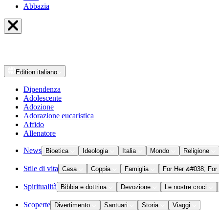
Abbazia
Edition
italiano
Dipendenza
Adolescente
Adozione
Adorazione eucaristica
Affido
Allenatore
News
Bioetica
Ideologia
Italia
Mondo
Religione
Stile di vita
Casa
Coppia
Famiglia
For Her &#038; For
Spiritualità
Bibbia e dottrina
Devozione
Le nostre croci
Scoperte
Divertimento
Santuari
Storia
Viaggi