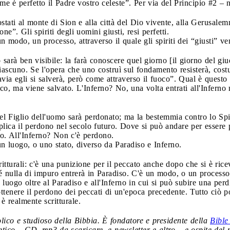
me è perfetto il Padre vostro celeste”. Per via del Principio #2 – 
stati al monte di Sion e alla città del Dio vivente, alla Gerusalem
ione”. Gli spiriti degli uomini giusti, resi perfetti.
 un modo, un processo, attraverso il quale gli spiriti dei “giusti” v
arà ben visibile: la farà conoscere quel giorno [il giorno del giud
ciascuno. Se l'opera che uno costruì sul fondamento resisterà, cos
ttavia egli si salverà, però come attraverso il fuoco”. Qual è ques
oco, ma viene salvato. L'Inferno? No, una volta entrati all'Inferno
l Figlio dell'uomo sarà perdonato; ma la bestemmia contro lo Spir
plica il perdono nel secolo futuro. Dove si può andare per essere 
o. All'Inferno? Non c'è perdono.
 un luogo, o uno stato, diverso da Paradiso e Inferno.
itturali: c'è una punizione per il peccato anche dopo che si è ri
é nulla di impuro entrerà in Paradiso. C'è un modo, o un processo, a
 luogo oltre al Paradiso e all'Inferno in cui si può subire una per
 ottenere il perdono dei peccati di un'epoca precedente. Tutto ciò p
è realmente scritturale.
lico e studioso della Bibbia. È fondatore e presidente della
Bible
getico – CD, mp3 da scaricare, e-newsletter e altro – e ospite 