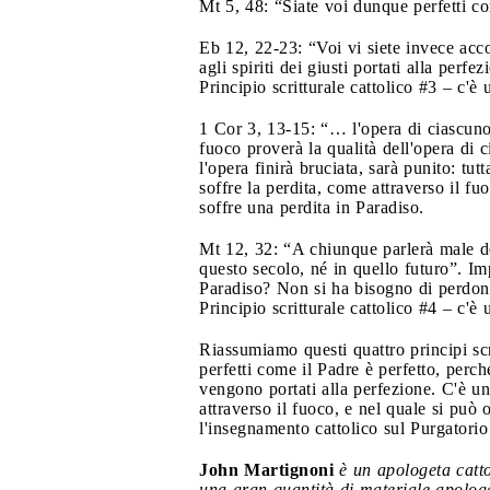
Mt 5, 48: “Siate voi dunque perfetti co
Eb 12, 22-23: “Voi vi siete invece acco
agli spiriti dei giusti portati alla perfez
Principio scritturale cattolico #3 – c'è
1 Cor 3, 13-15: “… l'opera di ciascuno s
fuoco proverà la qualità dell'opera di 
l'opera finirà bruciata, sarà punito: tu
soffre la perdita, come attraverso il fu
soffre una perdita in Paradiso.
Mt 12, 32: “A chiunque parlerà male de
questo secolo, né in quello futuro”. Im
Paradiso? Non si ha bisogno di perdon
Principio scritturale cattolico #4 – c'è
Riassumiamo questi quattro principi scr
perfetti come il Padre è perfetto, perch
vengono portati alla perfezione. C'è un
attraverso il fuoco, e nel quale si può
l'insegnamento cattolico sul Purgatorio 
John Martignoni
è un apologeta catto
una gran quantità di materiale apolo