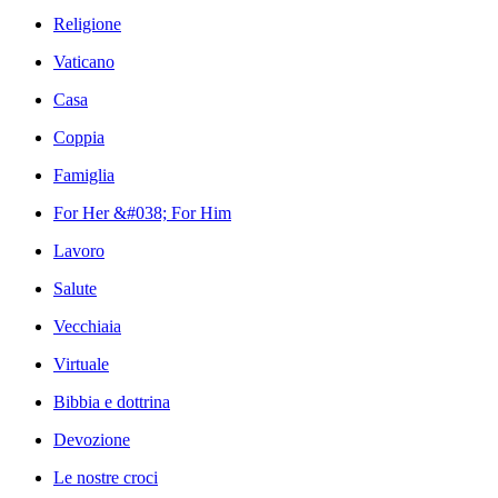
Religione
Vaticano
Casa
Coppia
Famiglia
For Her &#038; For Him
Lavoro
Salute
Vecchiaia
Virtuale
Bibbia e dottrina
Devozione
Le nostre croci