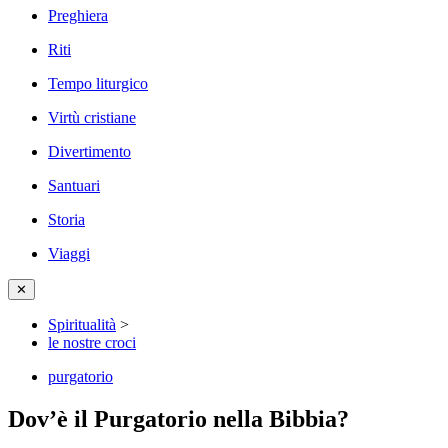
Preghiera
Riti
Tempo liturgico
Virtù cristiane
Divertimento
Santuari
Storia
Viaggi
✕
Spiritualità
>
le nostre croci
purgatorio
Dov’è il Purgatorio nella Bibbia?