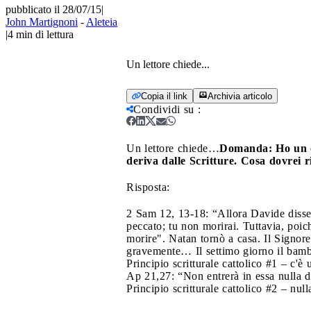
pubblicato il 28/07/15
|
John Martignoni
-
Aleteia
|
4
min di lettura
Un lettore chiede...
Copia il link
Archivia articolo
Condividi su
:
Un lettore chiede…
Domanda: Ho un co
deriva dalle Scritture. Cosa dovrei 
Risposta:
2 Sam 12, 13-18: “Allora Davide disse 
peccato; tu non morirai. Tuttavia, poiché
morire". Natan tornò a casa. Il Signor
gravemente… Il settimo giorno il bamb
Principio scritturale cattolico #1 – c'
Ap 21,27: “Non entrerà in essa null
Principio scritturale cattolico #2 – nul