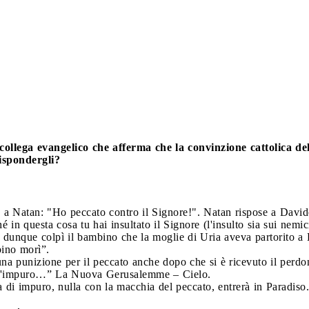
llega evangelico che afferma che la convinzione cattolica del
rispondergli?
a Natan: "Ho peccato contro il Signore!". Natan rispose a Davide
 in questa cosa tu hai insultato il Signore (l'insulto sia sui nemici
e dunque colpì il bambino che la moglie di Uria aveva partorito 
ino morì”.
è una punizione per il peccato anche dopo che si è ricevuto il perdo
a d'impuro…” La Nuova Gerusalemme – Cielo.
la di impuro, nulla con la macchia del peccato, entrerà in Paradiso.