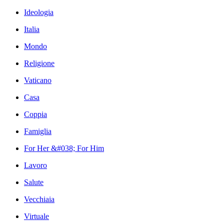
Ideologia
Italia
Mondo
Religione
Vaticano
Casa
Coppia
Famiglia
For Her &#038; For Him
Lavoro
Salute
Vecchiaia
Virtuale