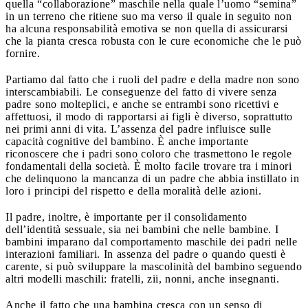
quella “collaborazione” maschile nella quale l’uomo “semina”
in un terreno che ritiene suo ma verso il quale in seguito non
ha alcuna responsabilità emotiva se non quella di assicurarsi
che la pianta cresca robusta con le cure economiche che le può
fornire.
Partiamo dal fatto che i ruoli del padre e della madre non sono
interscambiabili. Le conseguenze del fatto di vivere senza
padre sono molteplici, e anche se entrambi sono ricettivi e
affettuosi, il modo di rapportarsi ai figli è diverso, soprattutto
nei primi anni di vita. L’assenza del padre influisce sulle
capacità cognitive del bambino. È anche importante
riconoscere che i padri sono coloro che trasmettono le regole
fondamentali della società. È molto facile trovare tra i minori
che delinquono la mancanza di un padre che abbia instillato in
loro i principi del rispetto e della moralità delle azioni.
Il padre, inoltre, è importante per il consolidamento
dell’identità sessuale, sia nei bambini che nelle bambine. I
bambini imparano dal comportamento maschile dei padri nelle
interazioni familiari. In assenza del padre o quando questi è
carente, si può sviluppare la mascolinità del bambino seguendo
altri modelli maschili: fratelli, zii, nonni, anche insegnanti.
Anche il fatto che una bambina cresca con un senso di