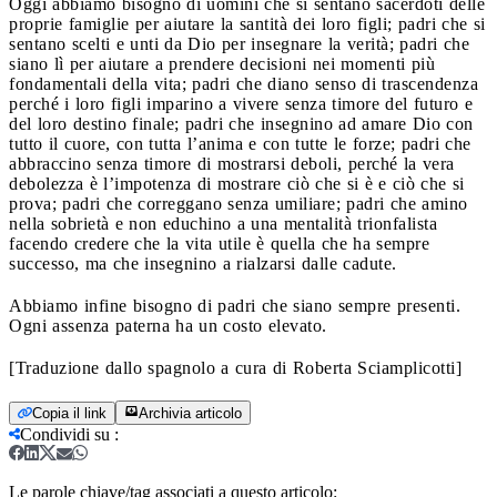
Oggi abbiamo bisogno di uomini che si sentano sacerdoti delle
proprie famiglie per aiutare la santità dei loro figli; padri che si
sentano scelti e unti da Dio per insegnare la verità; padri che
siano lì per aiutare a prendere decisioni nei momenti più
fondamentali della vita; padri che diano senso di trascendenza
perché i loro figli imparino a vivere senza timore del futuro e
del loro destino finale; padri che insegnino ad amare Dio con
tutto il cuore, con tutta l’anima e con tutte le forze; padri che
abbraccino senza timore di mostrarsi deboli, perché la vera
debolezza è l’impotenza di mostrare ciò che si è e ciò che si
prova; padri che correggano senza umiliare; padri che amino
nella sobrietà e non educhino a una mentalità trionfalista
facendo credere che la vita utile è quella che ha sempre
successo, ma che insegnino a rialzarsi dalle cadute.
Abbiamo infine bisogno di padri che siano sempre presenti.
Ogni assenza paterna ha un costo elevato.
[Traduzione dallo spagnolo a cura di Roberta Sciamplicotti]
Copia il link
Archivia articolo
Condividi su
:
Le parole chiave/tag associati a questo articolo: