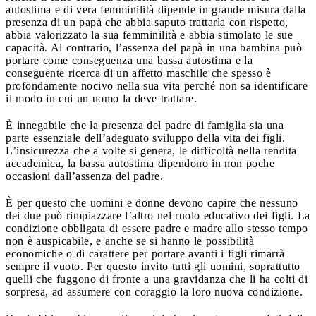
autostima e di vera femminilità dipende in grande misura dalla
presenza di un papà che abbia saputo trattarla con rispetto,
abbia valorizzato la sua femminilità e abbia stimolato le sue
capacità. Al contrario, l’assenza del papà in una bambina può
portare come conseguenza una bassa autostima e la
conseguente ricerca di un affetto maschile che spesso è
profondamente nocivo nella sua vita perché non sa identificare
il modo in cui un uomo la deve trattare.
È innegabile che la presenza del padre di famiglia sia una
parte essenziale dell’adeguato sviluppo della vita dei figli.
L’insicurezza che a volte si genera, le difficoltà nella rendita
accademica, la bassa autostima dipendono in non poche
occasioni dall’assenza del padre.
È per questo che uomini e donne devono capire che nessuno
dei due può rimpiazzare l’altro nel ruolo educativo dei figli. La
condizione obbligata di essere padre e madre allo stesso tempo
non è auspicabile, e anche se si hanno le possibilità
economiche o di carattere per portare avanti i figli rimarrà
sempre il vuoto. Per questo invito tutti gli uomini, soprattutto
quelli che fuggono di fronte a una gravidanza che li ha colti di
sorpresa, ad assumere con coraggio la loro nuova condizione.