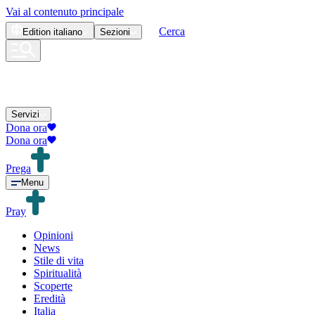
Vai al contenuto principale
Cerca
Edition
italiano
Sezioni
Servizi
Dona ora
Dona ora
Prega
Menu
Pray
Opinioni
News
Stile di vita
Spiritualità
Scoperte
Eredità
Italia