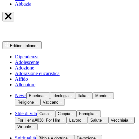
Abbazia
Edition
italiano
Dipendenza
Adolescente
Adozione
Adorazione eucaristica
Affido
Allenatore
News
Bioetica
Ideologia
Italia
Mondo
Religione
Vaticano
Stile di vita
Casa
Coppia
Famiglia
For Her &#038; For Him
Lavoro
Salute
Vecchiaia
Virtuale
Spiritualità
Bibbia e dottrina
Devozione