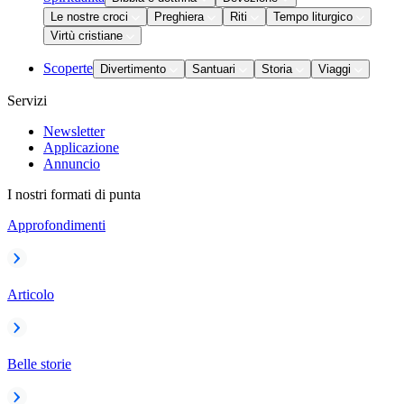
Le nostre croci
Preghiera
Riti
Tempo liturgico
Virtù cristiane
Scoperte
Divertimento
Santuari
Storia
Viaggi
Servizi
Newsletter
Applicazione
Annuncio
I nostri formati di punta
Approfondimenti
Articolo
Belle storie