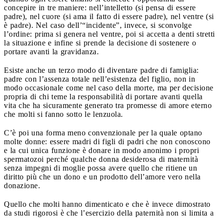
concepire in tre maniere: nell’intelletto (si pensa di essere
padre), nel cuore (si ama il fatto di essere padre), nel ventre (si
è padre). Nel caso dell’“incidente”, invece, si sconvolge
l’ordine: prima si genera nel ventre, poi si accetta a denti stretti
la situazione e infine si prende la decisione di sostenere o
portare avanti la gravidanza.
Esiste anche un terzo modo di diventare padre di famiglia:
padre con l’assenza totale nell’esistenza del figlio, non in
modo occasionale come nel caso della morte, ma per decisione
propria di chi teme la responsabilità di portare avanti quella
vita che ha sicuramente generato tra promesse di amore eterno
che molti si fanno sotto le lenzuola.
C’è poi una forma meno convenzionale per la quale optano
molte donne: essere madri di figli di padri che non conoscono
e la cui unica funzione è donare in modo anonimo i propri
spermatozoi perché qualche donna desiderosa di maternità
senza impegni di moglie possa avere quello che ritiene un
diritto più che un dono e un prodotto dell’amore vero nella
donazione.
Quello che molti hanno dimenticato e che è invece dimostrato
da studi rigorosi è che l’esercizio della paternità non si limita a