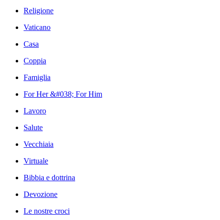
Religione
Vaticano
Casa
Coppia
Famiglia
For Her &#038; For Him
Lavoro
Salute
Vecchiaia
Virtuale
Bibbia e dottrina
Devozione
Le nostre croci