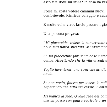
ascoltare dove mi invia? In cosa ha b
Forse mi costa vedere cammini nuovi, 
confortevole. Richiede coraggio e auda
E molte volte vivo, lascio passare i gi
Una persona pregava:
“
Mi piacerebbe vedere la conversione d
nella mia barca spezzata. Mi piacerebb
Sì, mi piacerebbe fare tante cose e sm
calma. Aspettando che la vita diventi u
Voglio inventarmi una cosa che mi dia
credo.
Se non credo, finisco per tenere le red
Aspettando che tutto sia chiaro. Camm
Mi manca la fede. Quella fede dei bamb
che un passo con paura equivale a un 