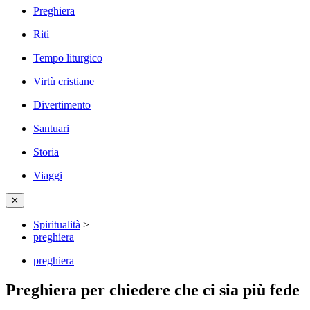
Preghiera
Riti
Tempo liturgico
Virtù cristiane
Divertimento
Santuari
Storia
Viaggi
✕
Spiritualità
>
preghiera
preghiera
Preghiera per chiedere che ci sia più fede