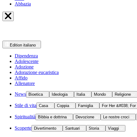
Abbazia
Edition
italiano
Dipendenza
Adolescente
Adozione
Adorazione eucaristica
Affido
Allenatore
News
Bioetica
Ideologia
Italia
Mondo
Religione
Stile di vita
Casa
Coppia
Famiglia
For Her &#038; For
Spiritualità
Bibbia e dottrina
Devozione
Le nostre croci
Scoperte
Divertimento
Santuari
Storia
Viaggi