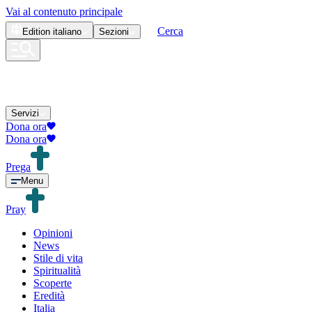
Vai al contenuto principale
Cerca
Edition
italiano
Sezioni
Servizi
Dona ora
Dona ora
Prega
Menu
Pray
Opinioni
News
Stile di vita
Spiritualità
Scoperte
Eredità
Italia