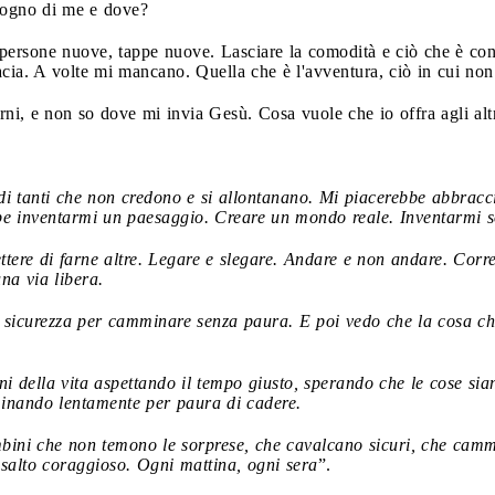
isogno di me e dove?
persone nuove, tappe nuove. Lasciare la comodità e ciò che è con
cia. A volte mi mancano. Quella che è l'avventura, ciò in cui non 
orni, e non so dove mi invia Gesù. Cosa vuole che io offra agli altr
i tanti che non credono e si allontanano. Mi piacerebbe abbracci
e inventarmi un paesaggio. Creare un mondo reale. Inventarmi sor
ettere di farne altre. Legare e slegare. Andare e non andare. Corr
na via libera.
 sicurezza per camminare senza paura. E poi vedo che la cosa che
ini della vita aspettando il tempo giusto, sperando che le cose si
inando lentamente per paura di cadere.
ini che non temono le sorprese, che cavalcano sicuri, che cammin
salto coraggioso. Ogni mattina, ogni sera
”.