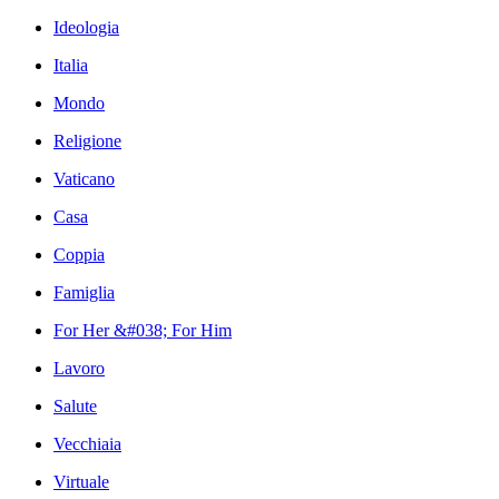
Ideologia
Italia
Mondo
Religione
Vaticano
Casa
Coppia
Famiglia
For Her &#038; For Him
Lavoro
Salute
Vecchiaia
Virtuale