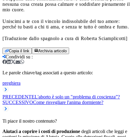
nessuna cosa creata possa calmare e soddisfare pienamente il
mio cuore.
Uniscimi a te con il vincolo indissolubile del tuo amore:
perché tu basti a chi ti ama, e senza te tutto è ombra e fumo.
[Traduzione dallo spagnolo a cura di Roberta Sciamplicotti]
Copia il link
Archivia articolo
Condividi su
:
Le parole chiave/tag associati a questo articolo:
preghiera
PRECEDENTE
L'aborto è solo un "problema di coscienza”?
SUCCESSIVO
Come risvegliare l'anima dormiente?
Ti piace il nostro contenuto?
Aiutaci a coprire i costi di produzione
degli articoli che leggi e
sostieni la missione di Aleteia. Grazie alle detrazioni fiscali, puoi