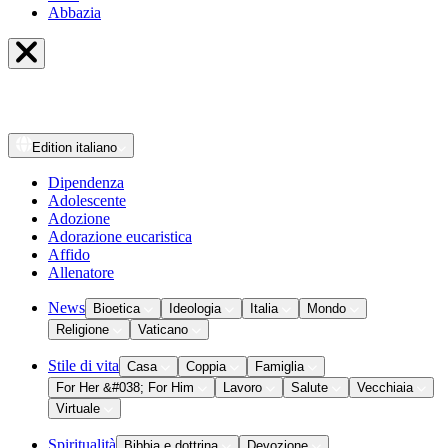
Abbazia
Edition
italiano
Dipendenza
Adolescente
Adozione
Adorazione eucaristica
Affido
Allenatore
News
Bioetica
Ideologia
Italia
Mondo
Religione
Vaticano
Stile di vita
Casa
Coppia
Famiglia
For Her &#038; For Him
Lavoro
Salute
Vecchiaia
Virtuale
Spiritualità
Bibbia e dottrina
Devozione