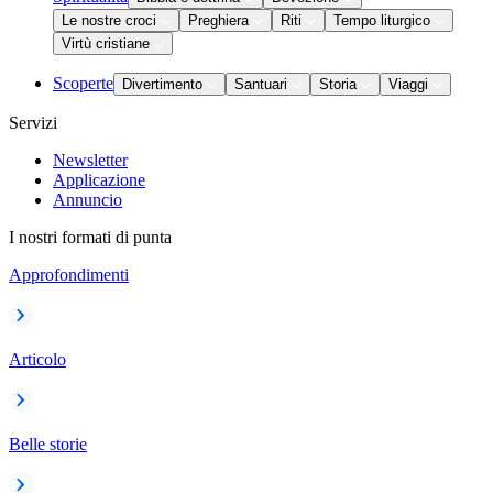
Le nostre croci
Preghiera
Riti
Tempo liturgico
Virtù cristiane
Scoperte
Divertimento
Santuari
Storia
Viaggi
Servizi
Newsletter
Applicazione
Annuncio
I nostri formati di punta
Approfondimenti
Articolo
Belle storie