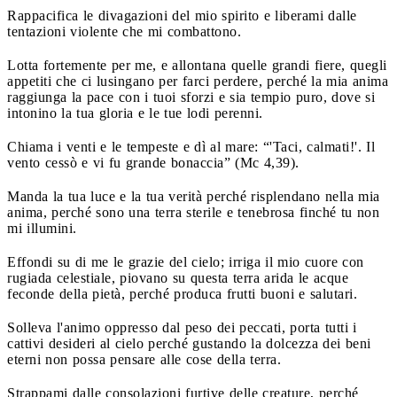
Rappacifica le divagazioni del mio spirito e liberami dalle
tentazioni violente che mi combattono.
Lotta fortemente per me, e allontana quelle grandi fiere, quegli
appetiti che ci lusingano per farci perdere, perché la mia anima
raggiunga la pace con i tuoi sforzi e sia tempio puro, dove si
intonino la tua gloria e le tue lodi perenni.
Chiama i venti e le tempeste e dì al mare: “'Taci, calmati!'. Il
vento cessò e vi fu grande bonaccia” (Mc 4,39).
Manda la tua luce e la tua verità perché risplendano nella mia
anima, perché sono una terra sterile e tenebrosa finché tu non
mi illumini.
Effondi su di me le grazie del cielo; irriga il mio cuore con
rugiada celestiale, piovano su questa terra arida le acque
feconde della pietà, perché produca frutti buoni e salutari.
Solleva l'animo oppresso dal peso dei peccati, porta tutti i
cattivi desideri al cielo perché gustando la dolcezza dei beni
eterni non possa pensare alle cose della terra.
Strappami dalle consolazioni furtive delle creature, perché