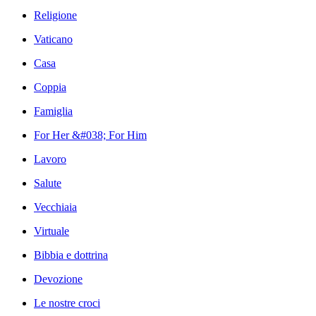
Religione
Vaticano
Casa
Coppia
Famiglia
For Her &#038; For Him
Lavoro
Salute
Vecchiaia
Virtuale
Bibbia e dottrina
Devozione
Le nostre croci