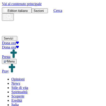
Vai al contenuto principale
Cerca
Edition
italiano
Sezioni
Servizi
Dona ora
Dona ora
Prega
Menu
Pray
Opinioni
News
Stile di vita
Spiritualità
Scoperte
Eredità
Italia