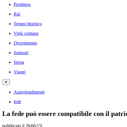
Preghiera
Riti
Tempo liturgico
Virtù cristiane
Divertimento
Santuari
Storia
Viaggi
✕
Approfondimenti
fede
La fede può essere compatibile con il patr
pubblicato il 26/06/15
|