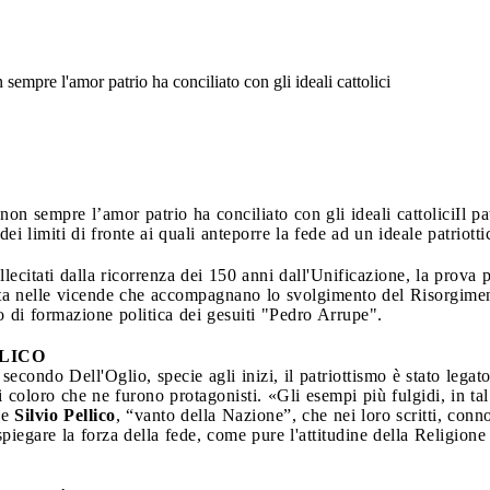
empre l'amor patrio ha conciliato con gli ideali cattolici
n sempre l’amor patrio ha conciliato con gli ideali cattolici
Il p
ei limiti di fronte ai quali anteporre la fede ad un ideale patriotti
citati dalla ricorrenza dei 150 anni dall'Unificazione, la prova pi
sta nelle vicende che accompagnano lo svolgimento del Risorgimen
uto di formazione politica dei gesuiti "Pedro Arrupe".
LLICO
secondo Dell'Oglio, specie agli inizi, il patriottismo è stato legato 
di coloro che ne furono protagonisti. «Gli esempi più fulgidi, in ta
e
Silvio Pellico
, “vanto della Nazione”, che nei loro scritti, conn
iegare la forza della fede, come pure l'attitudine della Religione