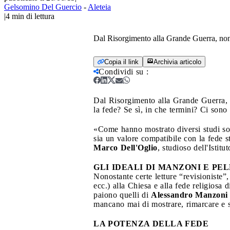
Gelsomino Del Guercio
-
Aleteia
|
4
min di lettura
Dal Risorgimento alla Grande Guerra, non s
Copia il link
Archivia articolo
Condividi su
:
Dal Risorgimento alla Grande Guerra, no
la fede? Se sì, in che termini? Ci sono d
«Come hanno mostrato diversi studi solle
sia un valore compatibile con la fede 
Marco Dell'Oglio
, studioso dell'Istit
GLI IDEALI DI MANZONI E PE
Nonostante certe letture “revisioniste”, 
ecc.) alla Chiesa e alla fede religiosa 
paiono quelli di
Alessandro Manzoni
mancano mai di mostrare, rimarcare e sp
LA POTENZA DELLA FEDE