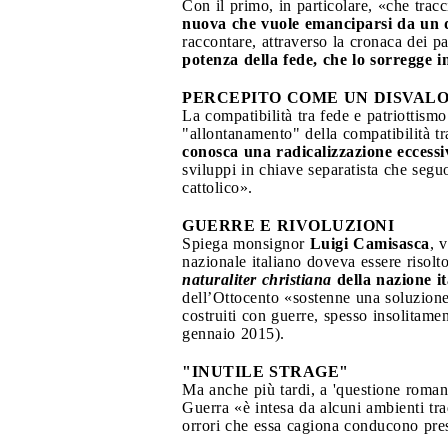
Con il primo, in particolare, «che trac
nuova che vuole emanciparsi da un d
raccontare, attraverso la cronaca dei pa
potenza della fede, che lo sorregge i
PERCEPITO COME UN DISVAL
La compatibilità tra fede e patriottismo
"allontanamento" della compatibilità tr
conosca una radicalizzazione eccessi
sviluppi in chiave separatista che seg
cattolico».
GUERRE E RIVOLUZIONI
Spiega monsignor
Luigi Camisasca
, 
nazionale italiano doveva essere risolto
naturaliter christiana
della nazione it
dell’Ottocento «sostenne una soluzione d
costruiti con guerre, spesso insolitam
gennaio 2015).
"INUTILE STRAGE"
Ma anche più tardi, a 'questione romana'
Guerra «è intesa da alcuni ambienti tra
orrori che essa cagiona conducono presto