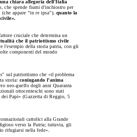
una chiara allegoria dell'Italia
, che spende fiumi d'inchiostro per
a (che appare “in re ipsa”),
quanto la
civile».
 fattore cruciale che determina un
tualità che il patriottismo civile
l'esempio della storia patria, con gli
 molte componenti del mondo
s" sul patriottismo che «il problema
ta storia:
coniugando l’anima
iero neo-guelfo degli anni Quaranta
zionali ottocenteschi sono stati
e dei Papi» (Gazzetta di Reggio, 5
connazionali cattolici alla Grande
ioso verso la Patria; tuttavia, gli
o rifugiarsi nella fede».