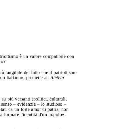
atriottismo è un valore compatibile con
co?
ù tangibile del fatto che il patriottismo
to italiano», premette ad
Aleteia
su più versanti (politici, culturali,
l senso – evidenzia – lo studioso –
otati da un forte amor di patria, non
 a formare l'identità d'un popolo».