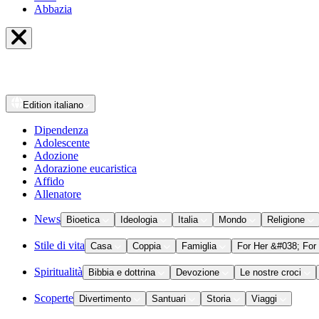
Abbazia
Edition
italiano
Dipendenza
Adolescente
Adozione
Adorazione eucaristica
Affido
Allenatore
News
Bioetica
Ideologia
Italia
Mondo
Religione
Stile di vita
Casa
Coppia
Famiglia
For Her &#038; For
Spiritualità
Bibbia e dottrina
Devozione
Le nostre croci
Scoperte
Divertimento
Santuari
Storia
Viaggi