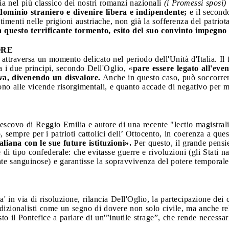
cia nel più classico dei nostri romanzi nazionali
(i Promessi sposi)
ominio straniero e divenire libera e indipendente;
e il secondo
timenti nelle prigioni austriache, non già la sofferenza del patriot
n questo terrificante tormento, esito del suo convinto impegno 
ORE
 attraversa un momento delicato nel periodo dell'Unità d'Italia. Il
a i due principi, secondo Dell'Oglio, «
pare essere legato all'even
va, divenendo un disvalore.
Anche in questo caso, può soccorrere 
uono alle vicende risorgimentali, e quanto accade di negativo per
vescovo di Reggio Emilia e autore di una recente "lectio magistrali
, sempre per i patrioti cattolici dell’ Ottocento, in coerenza a ques
aliana con le sue future istituzioni».
Per questo, il grande pens
i tipo confederale: che evitasse guerre e rivoluzioni (gli Stati na
ente sanguinose) e garantisse la sopravvivenza del potere temporal
 in via di risoluzione, rilancia Dell'Oglio, la partecipazione dei 
dizionalisti come un segno di dovere non solo civile, ma anche relig
 il Pontefice a parlare di un'”inutile strage”, che rende necessari