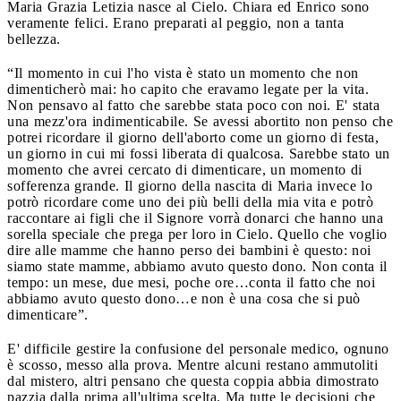
Maria Grazia Letizia nasce al Cielo. Chiara ed Enrico sono
veramente felici. Erano preparati al peggio, non a tanta
bellezza.
“Il momento in cui l'ho vista è stato un momento che non
dimenticherò mai: ho capito che eravamo legate per la vita.
Non pensavo al fatto che sarebbe stata poco con noi. E' stata
una mezz'ora indimenticabile. Se avessi abortito non penso che
potrei ricordare il giorno dell'aborto come un giorno di festa,
un giorno in cui mi fossi liberata di qualcosa. Sarebbe stato un
momento che avrei cercato di dimenticare, un momento di
sofferenza grande. Il giorno della nascita di Maria invece lo
potrò ricordare come uno dei più belli della mia vita e potrò
raccontare ai figli che il Signore vorrà donarci che hanno una
sorella speciale che prega per loro in Cielo. Quello che voglio
dire alle mamme che hanno perso dei bambini è questo: noi
siamo state mamme, abbiamo avuto questo dono. Non conta il
tempo: un mese, due mesi, poche ore…conta il fatto che noi
abbiamo avuto questo dono…e non è una cosa che si può
dimenticare”.
E' difficile gestire la confusione del personale medico, ognuno
è scosso, messo alla prova. Mentre alcuni restano ammutoliti
dal mistero, altri pensano che questa coppia abbia dimostrato
pazzia dalla prima all'ultima scelta. Ma tutte le decisioni che