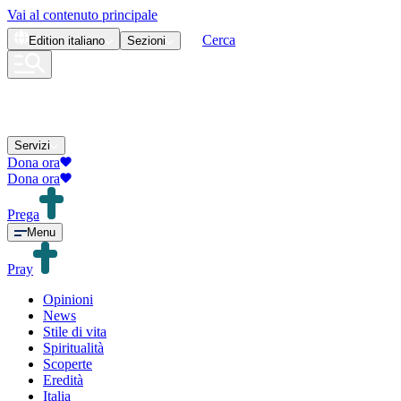
Vai al contenuto principale
Cerca
Edition
italiano
Sezioni
Servizi
Dona ora
Dona ora
Prega
Menu
Pray
Opinioni
News
Stile di vita
Spiritualità
Scoperte
Eredità
Italia