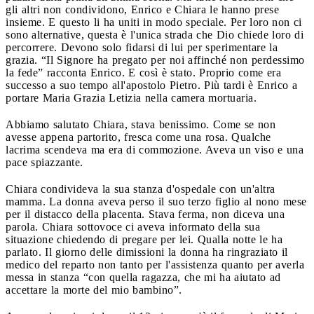
gli altri non condividono, Enrico e Chiara le hanno prese
insieme. E questo li ha uniti in modo speciale. Per loro non ci
sono alternative, questa è l'unica strada che Dio chiede loro di
percorrere. Devono solo fidarsi di lui per sperimentare la
grazia. “Il Signore ha pregato per noi affinché non perdessimo
la fede” racconta Enrico. E così è stato. Proprio come era
successo a suo tempo all'apostolo Pietro. Più tardi è Enrico a
portare Maria Grazia Letizia nella camera mortuaria.
Abbiamo salutato Chiara, stava benissimo. Come se non
avesse appena partorito, fresca come una rosa. Qualche
lacrima scendeva ma era di commozione. Aveva un viso e una
pace spiazzante.
Chiara condivideva la sua stanza d'ospedale con un'altra
mamma. La donna aveva perso il suo terzo figlio al nono mese
per il distacco della placenta. Stava ferma, non diceva una
parola. Chiara sottovoce ci aveva informato della sua
situazione chiedendo di pregare per lei. Qualla notte le ha
parlato. Il giorno delle dimissioni la donna ha ringraziato il
medico del reparto non tanto per l'assistenza quanto per averla
messa in stanza “con quella ragazza, che mi ha aiutato ad
accettare la morte del mio bambino”.