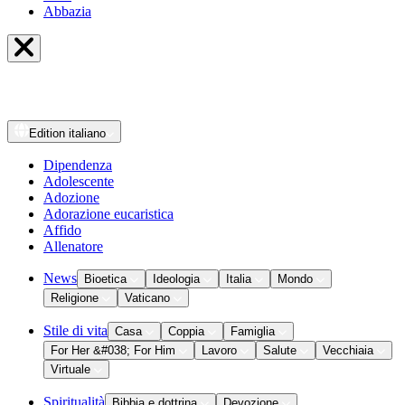
Abbazia
Edition
italiano
Dipendenza
Adolescente
Adozione
Adorazione eucaristica
Affido
Allenatore
News
Bioetica
Ideologia
Italia
Mondo
Religione
Vaticano
Stile di vita
Casa
Coppia
Famiglia
For Her &#038; For Him
Lavoro
Salute
Vecchiaia
Virtuale
Spiritualità
Bibbia e dottrina
Devozione