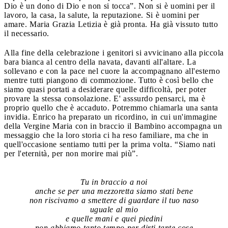
Dio è un dono di Dio e non si tocca”. Non si è uomini per il
lavoro, la casa, la salute, la reputazione. Si è uomini per
amare. Maria Grazia Letizia è già pronta. Ha già vissuto tutto
il necessario.
Alla fine della celebrazione i genitori si avvicinano alla piccola
bara bianca al centro della navata, davanti all'altare. La
sollevano e con la pace nel cuore la accompagnano all'esterno
mentre tutti piangono di commozione. Tutto è così bello che
siamo quasi portati a desiderare quelle difficoltà, per poter
provare la stessa consolazione. E' asssurdo pensarci, ma è
proprio quello che è accaduto. Potremmo chiamarla una santa
invidia. Enrico ha preparato un ricordino, in cui un'immagine
della Vergine Maria con in braccio il Bambino accompagna un
messaggio che la loro storia ci ha reso familiare, ma che in
quell'occasione sentiamo tutti per la prima volta. “Siamo nati
per l'eternità, per non morire mai più”.
Tu in braccio a noi
anche se per una mezzoretta siamo stati bene
non riscivamo a smettere di guardare il tuo naso
uguale al mio
e quelle mani e quei piedini
non abbiamo tanto tempo per dirti tante cose