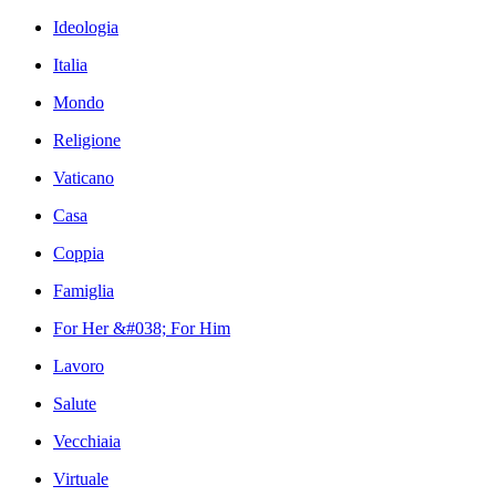
Ideologia
Italia
Mondo
Religione
Vaticano
Casa
Coppia
Famiglia
For Her &#038; For Him
Lavoro
Salute
Vecchiaia
Virtuale