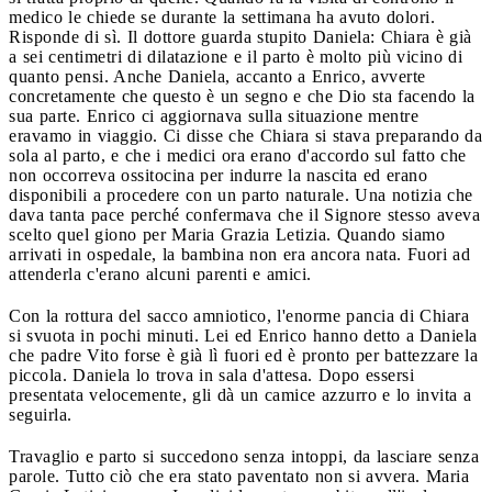
medico le chiede se durante la settimana ha avuto dolori.
Risponde di sì. Il dottore guarda stupito Daniela: Chiara è già
a sei centimetri di dilatazione e il parto è molto più vicino di
quanto pensi. Anche Daniela, accanto a Enrico, avverte
concretamente che questo è un segno e che Dio sta facendo la
sua parte. Enrico ci aggiornava sulla situazione mentre
eravamo in viaggio. Ci disse che Chiara si stava preparando da
sola al parto, e che i medici ora erano d'accordo sul fatto che
non occorreva ossitocina per indurre la nascita ed erano
disponibili a procedere con un parto naturale. Una notizia che
dava tanta pace perché confermava che il Signore stesso aveva
scelto quel giono per Maria Grazia Letizia. Quando siamo
arrivati in ospedale, la bambina non era ancora nata. Fuori ad
attenderla c'erano alcuni parenti e amici.
Con la rottura del sacco amniotico, l'enorme pancia di Chiara
si svuota in pochi minuti. Lei ed Enrico hanno detto a Daniela
che padre Vito forse è già lì fuori ed è pronto per battezzare la
piccola. Daniela lo trova in sala d'attesa. Dopo essersi
presentata velocemente, gli dà un camice azzurro e lo invita a
seguirla.
Travaglio e parto si succedono senza intoppi, da lasciare senza
parole. Tutto ciò che era stato paventato non si avvera. Maria