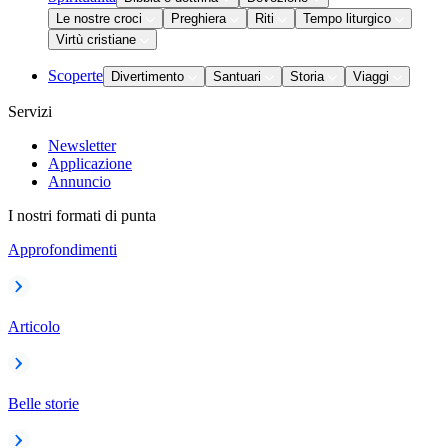
Le nostre croci
Preghiera
Riti
Tempo liturgico
Virtù cristiane
Scoperte
Divertimento
Santuari
Storia
Viaggi
Servizi
Newsletter
Applicazione
Annuncio
I nostri formati di punta
Approfondimenti
Articolo
Belle storie