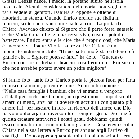
Grazia Letizia nasce. I medici la portano subito nell'isola
neonatale. Alcuni, considerandola già morta, non vogliono
farla vedere ai genitori. Daniela si oppone e ottiene di
riportarla in stanza. Quando Enrico prende sua figlia in
braccio, sente che il suo cuore batte ancora. La porta da
Chiara. Avevano chiesto al Signore che il parto fosse naturale
e che Maria Grazia Letizia nascesse viva, così da poterla
battezzare. Enrico entra e le dice che è proprio così, che Maria
è ancora viva. Padre Vito la battezza. Per Chiara è un
momento indimenticabile. “Il suo battesimo è stato il dono più
grande che il Signore potesse farci” ha detto. “Guardavo
Enrico con nostra figlia in braccio: così fiero di lei. Ero sicura
che non avrebbe potuto avere un padre migliore”.
Si fanno foto, tante foto. Enrico porta la piccola fuori per farla
conoscere a nonni, parenti e amici. Sono tutti commossi.
“Nella casa famiglia i bambini che vi entrano ti vengono
affidati per pochi mesi o anni, ma questo non ti impedisce di
amarli di meno, anzi hai il dovere di accudirli con quanto più
amore hai, per lasciare in loro un ricordo dell'amroe che Dio
ha voluto donargli attraverso i tuoi semplici gesti. Dio amerà
questa creatura attraverso i nostri gesti, dobbiamo quindi
essere onorati di un compito tanto grande”. Così aveva scritto
Chiara nella sua lettera a Enrico per annunciargli l'arrivo di
sua figlia. Dopo appena quaranta minuti dalla nascita in terra,