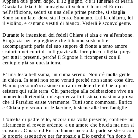
Appena due giorni dopo, il 12 giugno, c'è il funerale di Maria
Grazia Letizia. Chi immagina di vedere Chiara ed Enrico
nell'afflizione, seduti su una delle prime panche, si sbaglia.
Sono su un lato, dove sta il coro. Suonano. Lui la chitarra, lei
il violino, e cantano vestiti di bianco. Vederli è sconvolgente.
Durante le intenzioni dei fedeli Chiara si alza e va all'ambone.
Ringrazia per le preghiere che li hanno sostenuti e
accompagnati; parla del suo stupore di fronte a tanto amore
scaturito nei cuori di tutti grazie alla loro piccola figlia; prega
per tutti i presenti, perché il Signore li ricompensi con il
centuplo già su questa terra.
E' una festa bellissima, un clima sereno. Non c'è molta gente
in chiesa. In tanti non sono venuti perché non sanno cosa dire.
Hanno perso un'occasione unica di vedere che il Cielo può
esistere qui sulla terra. Chi partecipa alla celebrazione vive un
momento di eternità, un'esperienza fortissima, quasi una prova
che il Paradiso esiste veramente. Tutti sono commossi, Enrico
e Chiara gioiscono tra le lacrime, insieme alle loro famiglie.
L'omelia di padre Vito, ancora una volta presente, contiene un
riferimento al roveto ardente, a un amore che brucia ma non si
consuma. Chiara ed Enrico hanno messo da parte se stessi con
le proprie aspettative per far spazio a Dio perché “un dono di