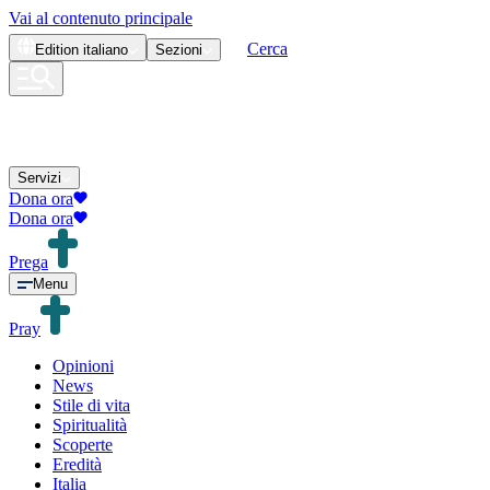
Vai al contenuto principale
Cerca
Edition
italiano
Sezioni
Servizi
Dona ora
Dona ora
Prega
Menu
Pray
Opinioni
News
Stile di vita
Spiritualità
Scoperte
Eredità
Italia