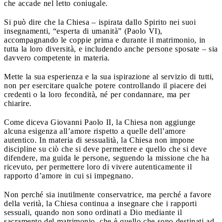
che accade nel letto coniugale.
Si può dire che la Chiesa – ispirata dallo Spirito nei suoi
insegnamenti, “esperta di umanità” (Paolo VI),
accompagnando le coppie prima e durante il matrimonio, in
tutta la loro diversità, e includendo anche persone sposate – sia
davvero competente in materia.
Mette la sua esperienza e la sua ispirazione al servizio di tutti,
non per esercitare qualche potere controllando il piacere dei
credenti o la loro fecondità, né per condannare, ma per
chiarire.
Come diceva Giovanni Paolo II, la Chiesa non aggiunge
alcuna esigenza all’amore rispetto a quelle dell’amore
autentico. In materia di sessualità, la Chiesa non impone
discipline su ciò che si deve permettere e quello che si deve
difendere, ma guida le persone, seguendo la missione che ha
ricevuto, per permettere loro di vivere autenticamente il
rapporto d’amore in cui si impegnano.
Non perché sia inutilmente conservatrice, ma perché a favore
della verità, la Chiesa continua a insegnare che i rapporti
sessuali, quando non sono ordinati a Dio mediante il
sacramento del matrimonio, che è quello che sono destinati ad