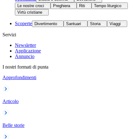
Le nostre croci
Preghiera
Riti
Tempo liturgico
Virtù cristiane
Scoperte
Divertimento
Santuari
Storia
Viaggi
Servizi
Newsletter
Applicazione
Annuncio
I nostri formati di punta
Approfondimenti
Articolo
Belle storie