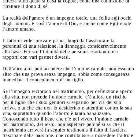
fiducia sulla quale si basa la coppia, come una condizione di
ritrattare il dono di sé.
La realtà dell’amore è un impegno totale, una follia agli occhi
degli uomini. È così l’amore di Dio, e anche come Egli vuole
l’amore umano.
Il fatto di voler provare prima, lungi dall’assicurare la
perennità di una relazione, la danneggia considerevolmente
alla base. Ferisce l’intimità delle persone, esortandole a
rapporti con vari partner diversi.
Dall’altro alto, può accadere che l’unione carnale, non essendo
altro che una prova senza impegno, abbia come conseguenza
immediata il concepimento di un figlio.
Se l’impegno reciproco nel matrimonio, per definizione aperto
alla vita, non precede l’unione carnale, c’è allora un rischio
per il figlio che i suoi genitori si separino per via del suo
arrivo, o anche che non lo desiderino e attentino contro la sua
vita, soprattutto quando l’aborto è tanto banalizzato.
Conoscendo tutto il bene che c’è nel vivere l’unione carnale
nel matrimonio, del resto, non aspettare perché si sa che il
matrimonio arriverà in seguito testimonia il fatto di lasciarsi
trascinare dalla passione, che contribuisce a possedere l’altro e