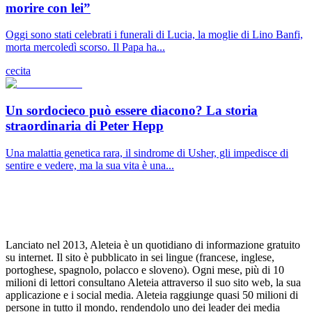
morire con lei”
Oggi sono stati celebrati i funerali di Lucia, la moglie di Lino Banfi,
morta mercoledì scorso. Il Papa ha...
cecita
Un sordocieco può essere diacono? La storia
straordinaria di Peter Hepp
Una malattia genetica rara, il sindrome di Usher, gli impedisce di
sentire e vedere, ma la sua vita è una...
Lanciato nel 2013, Aleteia è un quotidiano di informazione gratuito
su internet. Il sito è pubblicato in sei lingue (francese, inglese,
portoghese, spagnolo, polacco e sloveno). Ogni mese, più di 10
milioni di lettori consultano Aleteia attraverso il suo sito web, la sua
applicazione e i social media. Aleteia raggiunge quasi 50 milioni di
persone in tutto il mondo, rendendolo uno dei leader dei media