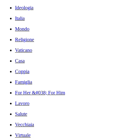
Ideologia
Italia
Mondo
Religione
Vaticano
Casa
Coppia
Famiglia
For Her &#038; For Him
Lavoro
Salute
Vecchiaia
Virtuale