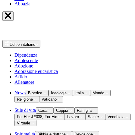
Abbazia
Edition
italiano
Dipendenza
Adolescente
Adozione
Adorazione eucaristica
Affido
Allenatore
News
Bioetica
Ideologia
Italia
Mondo
Religione
Vaticano
Stile di vita
Casa
Coppia
Famiglia
For Her &#038; For Him
Lavoro
Salute
Vecchiaia
Virtuale
Spiritualità
Bibbia e dottrina
Devozione