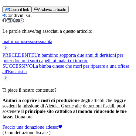
Copia il link
Archivia articolo
Condividi su
:
Le parole chiave/tag associati a questo articolo:
matrimonio
sesso
sessualità
PRECEDENTE
Un bambino sopporta due anni di derisioni per
poter donare i suoi capelli ai malati di tumore
SUCCESSIVO
La bimba cinese che morì per riparare a una offesa
all'Eucaristia
Ti piace il nostro contenuto?
Aiutaci a coprire i costi di produzione
degli articoli che leggi e
sostieni la missione di Aleteia. Grazie alle detrazioni fiscali, puoi
sostenere
il principale sito cattolico al mondo riducendo le tue
tasse.
Dona ora.
Faccio una donazione adesso
( Con detrazione fiscale )