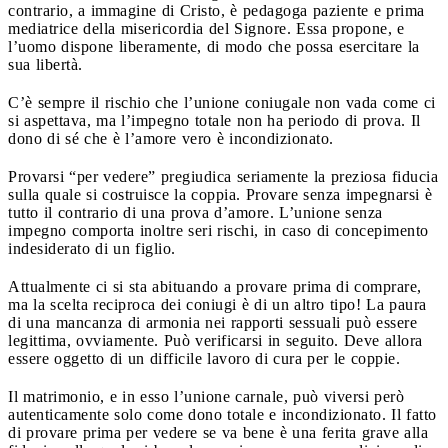
contrario, a immagine di Cristo, è pedagoga paziente e prima
mediatrice della misericordia del Signore. Essa propone, e
l’uomo dispone liberamente, di modo che possa esercitare la
sua libertà.
C’è sempre il rischio che l’unione coniugale non vada come ci
si aspettava, ma l’impegno totale non ha periodo di prova. Il
dono di sé che è l’amore vero è incondizionato.
Provarsi “per vedere” pregiudica seriamente la preziosa fiducia
sulla quale si costruisce la coppia. Provare senza impegnarsi è
tutto il contrario di una prova d’amore. L’unione senza
impegno comporta inoltre seri rischi, in caso di concepimento
indesiderato di un figlio.
Attualmente ci si sta abituando a provare prima di comprare,
ma la scelta reciproca dei coniugi è di un altro tipo! La paura
di una mancanza di armonia nei rapporti sessuali può essere
legittima, ovviamente. Può verificarsi in seguito. Deve allora
essere oggetto di un difficile lavoro di cura per le coppie.
Il matrimonio, e in esso l’unione carnale, può viversi però
autenticamente solo come dono totale e incondizionato. Il fatto
di provare prima per vedere se va bene è una ferita grave alla