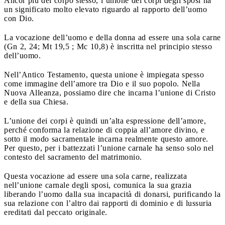
Ancor più del corpo stesso, l’unione dei corpi degli sposi ha
un significato molto elevato riguardo al rapporto dell’uomo
con Dio.
La vocazione dell’uomo e della donna ad essere una sola carne
(Gn 2, 24; Mt 19,5 ; Mc 10,8) è inscritta nel principio stesso
dell’uomo.
Nell’Antico Testamento, questa unione è impiegata spesso
come immagine dell’amore tra Dio e il suo popolo. Nella
Nuova Alleanza, possiamo dire che incarna l’unione di Cristo
e della sua Chiesa.
L’unione dei corpi è quindi un’alta espressione dell’amore,
perché conforma la relazione di coppia all’amore divino, e
sotto il modo sacramentale incarna realmente questo amore.
Per questo, per i battezzati l’unione carnale ha senso solo nel
contesto del sacramento del matrimonio.
Questa vocazione ad essere una sola carne, realizzata
nell’unione carnale degli sposi, comunica la sua grazia
liberando l’uomo dalla sua incapacità di donarsi, purificando la
sua relazione con l’altro dai rapporti di dominio e di lussuria
ereditati dal peccato originale.