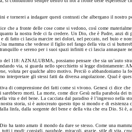
iara, si combattono sempre dentro di noi a fronte delle esperienze c
ini e tornerei a indagare questi contrasti che albergano il nostro p
ice che a fronte delle cose come si vedono, così come materialme
quanto la nostra fede ci fa credere. Un Dio, che è Padre, anzi di p
 e di fatto ci lascia marcire nei dolori, nel peccato, nel buio e no
a mamma che vedesse il figlio nel fango della vita ci si butterebb
ranquillo e sereno per i suoi spazi infiniti e ci lascia annaspare n
uto del 118: AZNALUBMA, possiamo pensare che sia un’auto stran
, andando via, si guarda nello specchietto si legge distintament
ne, voluta per qualche altro motivo. Perciò o abbandoniamo la fede
amo interpretare gli stessi fatti da diversa angolazione. Qual è que
ativa di comprensione dei fatti come si vivono. Genesi ci dice c
i sarebbero morti. La morte, come dice Gesù nella parabola dei tral
lla vita e del bene. La cacciata dal paradiso è l’ingresso nella s
nostra storia, si è autocreato questo tipo si mondo e di esistenza 
dalla linfa, dalla sorgente del bene e della vita che era Dio. Si è, 
io ha tanto amato il mondo da dare se stesso. Come una mamma, s
 tutti i modi: consigli, parabole, miracoli, grazie, stile di vita, cr