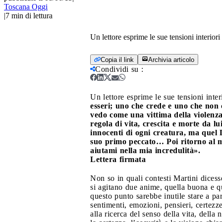
Toscana Oggi
|
7
min di lettura
Un lettore esprime le sue tensioni interiori
Copia il link
Archivia articolo
Condividi su
:
Un lettore esprime le sue tensioni inter
esseri; uno che crede e uno che non
vedo come una vittima della violenza
regola di vita, crescita e morte da lu
innocenti di ogni creatura, ma quel 
suo primo peccato… Poi ritorno al m
aiutami nella mia incredulità».
Lettera firmata
Non so in quali contesti Martini dices
si agitano due anime, quella buona e qu
questo punto sarebbe inutile stare a pa
sentimenti, emozioni, pensieri, certezz
alla ricerca del senso della vita, della