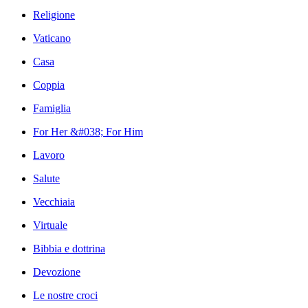
Religione
Vaticano
Casa
Coppia
Famiglia
For Her &#038; For Him
Lavoro
Salute
Vecchiaia
Virtuale
Bibbia e dottrina
Devozione
Le nostre croci