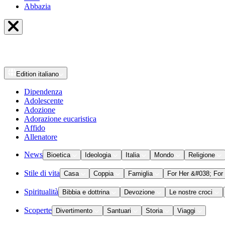
Abbazia
Edition
italiano
Dipendenza
Adolescente
Adozione
Adorazione eucaristica
Affido
Allenatore
News
Bioetica
Ideologia
Italia
Mondo
Religione
Stile di vita
Casa
Coppia
Famiglia
For Her &#038; For
Spiritualità
Bibbia e dottrina
Devozione
Le nostre croci
Scoperte
Divertimento
Santuari
Storia
Viaggi