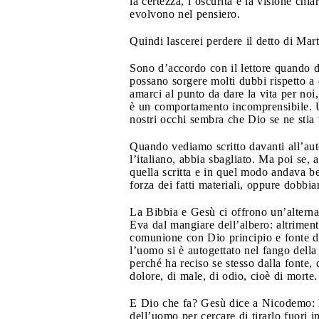
la certezza, l’oscurità e la visione ch
evolvono nel pensiero.
Quindi lascerei perdere il detto di Mart
Sono d’accordo con il lettore quando d
possano sorgere molti dubbi rispetto a 
amarci al punto da dare la vita per noi,
è un comportamento incomprensibile. Un
nostri occhi sembra che Dio se ne stia t
Quando vediamo scritto davanti all’a
l’italiano, abbia sbagliato. Ma poi se
quella scritta e in quel modo andava be
forza dei fatti materiali, oppure dobbi
La Bibbia e Gesù ci offrono un’altern
Eva dal mangiare dell’albero: altriment
comunione con Dio principio e fonte de
l’uomo si è autogettato nel fango della 
perché ha reciso se stesso dalla fonte, 
dolore, di male, di odio, cioè di morte.
E Dio che fa? Gesù dice a Nicodemo: D
dell’uomo per cercare di tirarlo fuori in