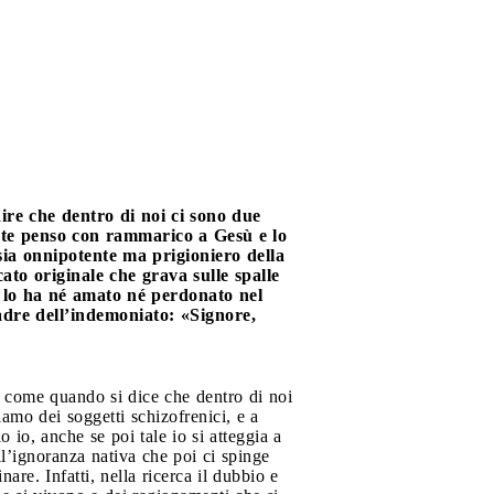
ire che dentro di noi ci sono due
nte penso con rammarico a Gesù e lo
sia onnipotente ma prigioniero della
cato originale che grava sulle spalle
n lo ha né amato né perdonato nel
adre dell’indemoniato: «Signore,
o come quando si dice che dentro di noi
amo dei soggetti schizofrenici, e a
io, anche se poi tale io si atteggia a
l’ignoranza nativa che poi ci spinge
are. Infatti, nella ricerca il dubbio e