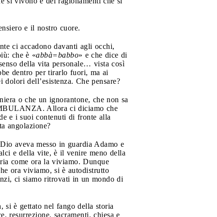
he si vivono e dei ragionamenti che si
ensiero e il nostro cuore.
nte ci accadono davanti agli occhi,
iù: che è «
abbà=babbo
» e che dice di
nsenso della vita personale… vista così
e dentro per tirarlo fuori, ma ai
ei dolori dell’esistenza. Che pensare?
iera o che un ignorantone, che non sa
e: AMBULANZA. Allora ci diciamo che
 e i suoi contenuti di fronte alla
sta angolazione?
he Dio aveva messo in guardia Adamo e
ci e della vite, è il venire meno della
toria come ora la viviamo. Dunque
che ora viviamo, si è autodistrutto
anzi, ci siamo ritrovati in un mondo di
i è gettato nel fango della storia
oce, resurrezione, sacramenti, chiesa e