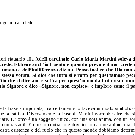
 riguardo alla fede
iori riguardo alla fede
Il cardinale Carlo Maria Martini soleva d
 crede. Ebbene anch’io li sento e quando prevale il non crede
 umana e dell’indifferenza divina. Penso inoltre che Dio non 
i stesso voluta. Si dice che tutto si è rotto per quel famoso pec
Dio che si dice ami e soffra per quest’uomo da Lui creato no
io Signore e dico «Signore, non capisco» e imploro come il p
se la frase su riportata, ma certamente lo faceva in modo simbolic
ella cattiva. Diversamente la frase di Martini vorrebbe dire che si
rlare. L’uomo è un soggetto unico, con una sola anima, con un solo 
e contrastanti. E questo contrasto è dovuto non a due anime, ma al
 nostra esistenza e del ruolo che in questo mondo dobbiamo determin