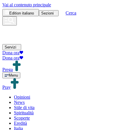
Vai al contenuto principale
Cerca
Edition
italiano
Sezioni
Servizi
Dona ora
Dona ora
Prega
Menu
Pray
Opinioni
News
Stile di vita
Spiritualità
Scoperte
Eredità
Italia