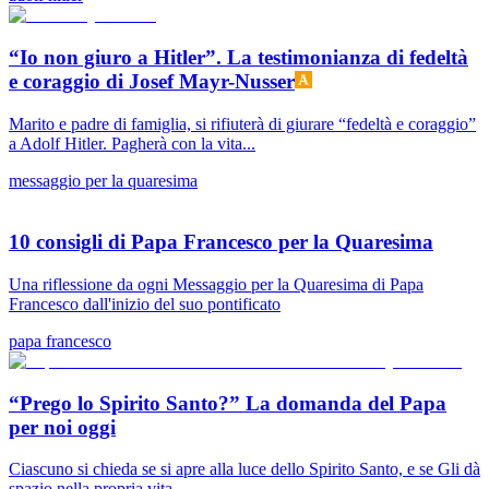
“Io non giuro a Hitler”. La testimonianza di fedeltà
e coraggio di Josef Mayr-Nusser
Marito e padre di famiglia, si rifiuterà di giurare “fedeltà e coraggio”
a Adolf Hitler. Pagherà con la vita...
messaggio per la quaresima
10 consigli di Papa Francesco per la Quaresima
Una riflessione da ogni Messaggio per la Quaresima di Papa
Francesco dall'inizio del suo pontificato
papa francesco
“Prego lo Spirito Santo?” La domanda del Papa
per noi oggi
Ciascuno si chieda se si apre alla luce dello Spirito Santo, e se Gli dà
spazio nella propria vita