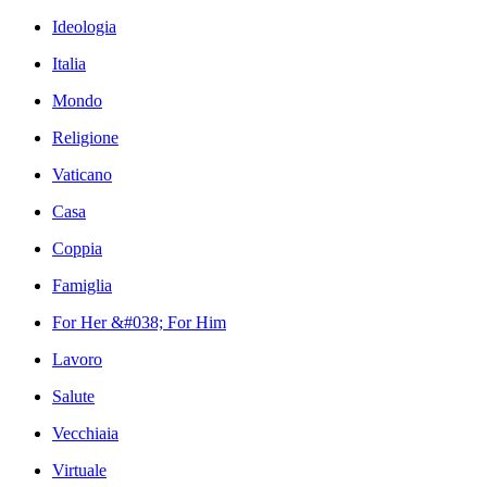
Ideologia
Italia
Mondo
Religione
Vaticano
Casa
Coppia
Famiglia
For Her &#038; For Him
Lavoro
Salute
Vecchiaia
Virtuale