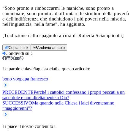
“Sono pronto a rimboccarmi le maniche, sono pronto a
camminare, sono pronto ad affrontare le strutture della povertà
e dell'indifferenza che rinchiudono i più poveri nella miseria,
nell'ingiustizia, nella fame”, ha aggiunto.
[Traduzione dallo spagnolo a cura di Roberta Sciamplicotti]
Copia il link
Archivia articolo
Condividi su
:
Le parole chiave/tag associati a questo articolo:
bono vox
papa francesco
PRECEDENTE
Perché i cattolici confessano i propri peccati a un
sacerdote e non direttamente a Dio?
SUCCESSIVO
Ma quando nella Chiesa i laici diventeranno
“maggiorenni”?
Ti piace il nostro contenuto?