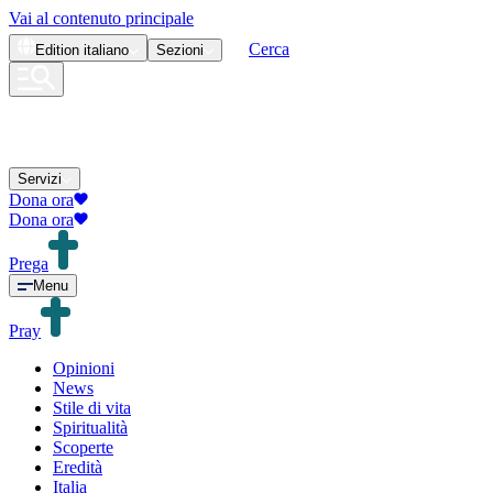
Vai al contenuto principale
Cerca
Edition
italiano
Sezioni
Servizi
Dona ora
Dona ora
Prega
Menu
Pray
Opinioni
News
Stile di vita
Spiritualità
Scoperte
Eredità
Italia