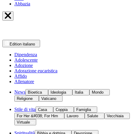
Abbazia
Edition
italiano
Dipendenza
Adolescente
Adozione
Adorazione eucaristica
Affido
Allenatore
News
Bioetica
Ideologia
Italia
Mondo
Religione
Vaticano
Stile di vita
Casa
Coppia
Famiglia
For Her &#038; For Him
Lavoro
Salute
Vecchiaia
Virtuale
Spiritualità
Bibbia e dottrina
Devozione