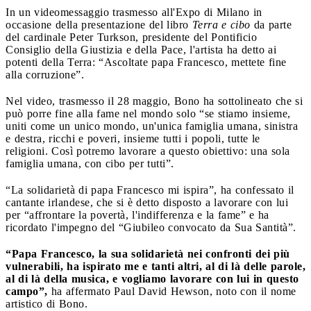
In un videomessaggio trasmesso all'Expo di Milano in
occasione della presentazione del libro
Terra e cibo
da parte
del cardinale Peter Turkson, presidente del Pontificio
Consiglio della Giustizia e della Pace, l'artista ha detto ai
potenti della Terra: “Ascoltate papa Francesco, mettete fine
alla corruzione”.
Nel video, trasmesso il 28 maggio, Bono ha sottolineato che si
può porre fine alla fame nel mondo solo “se stiamo insieme,
uniti come un unico mondo, un'unica famiglia umana, sinistra
e destra, ricchi e poveri, insieme tutti i popoli, tutte le
religioni. Così potremo lavorare a questo obiettivo: una sola
famiglia umana, con cibo per tutti”.
“La solidarietà di papa Francesco mi ispira”, ha confessato il
cantante irlandese, che si è detto disposto a lavorare con lui
per “affrontare la povertà, l'indifferenza e la fame” e ha
ricordato l'impegno del “Giubileo convocato da Sua Santità”.
“Papa Francesco, la sua solidarietà nei confronti dei più
vulnerabili, ha ispirato me e tanti altri, al di là delle parole,
al di là della musica, e vogliamo lavorare con lui in questo
campo”,
ha affermato Paul David Hewson, noto con il nome
artistico di Bono.