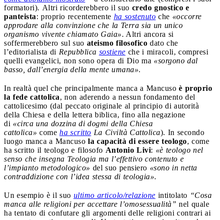
formatori). Altri ricorderebbero il suo
credo gnostico e
panteista
: proprio recentemente
ha sostenuto
che
«occorre
approdare alla convinzione che la Terra sia un unico
organismo vivente chiamato Gaia»
. Altri ancora si
soffermerebbero sul suo
ateismo filosofico
dato che
l’editorialista di
Repubblica
sostiene
che i miracoli, compresi
quelli evangelici, non sono opera di Dio ma
«sorgono dal
basso, dall’energia della mente umana»
.
In realtà quel che principalmente manca a Mancuso
è proprio
la fede cattolica
, non aderendo a nessun fondamento del
cattolicesimo (dal peccato originale al principio di autorità
della Chiesa e della lettera biblica, fino alla negazione
di
«circa una dozzina di dogmi della Chiesa
cattolica»
come
ha scritto
La Civiltà Cattolica
). In secondo
luogo manca a Mancuso
la capacità di essere teologo
, come
ha scritto il teologo e filosofo
Antonio Livi
:
«è teologo nel
senso che insegna Teologia ma l’effettivo contenuto e
l’impianto metodologico»
del suo pensiero
«sono in netta
contraddizione con l’idea stessa di teologia»
.
Un esempio è il suo
ultimo articolo/relazione
intitolato
“Cosa
manca alle religioni per accettare l’omosessualità”
nel quale
ha tentato di confutare gli argomenti delle religioni contrari ai