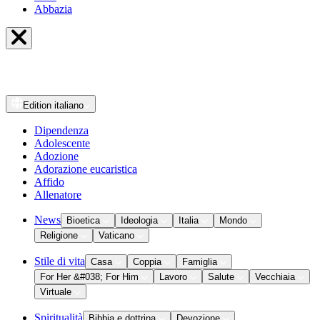
Abbazia
Edition
italiano
Dipendenza
Adolescente
Adozione
Adorazione eucaristica
Affido
Allenatore
News
Bioetica
Ideologia
Italia
Mondo
Religione
Vaticano
Stile di vita
Casa
Coppia
Famiglia
For Her &#038; For Him
Lavoro
Salute
Vecchiaia
Virtuale
Spiritualità
Bibbia e dottrina
Devozione