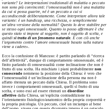
variante? Le interpretazioni tradizionali di malattia o peccato
non sono più convincenti: l’omosessualità non è una malattia
da cui si possa guarire, né è un peccato a cui si
accondiscende deliberatamente. Come interpretare allora tale
variante: è un handicap, una ricchezza, o semplicemente
un’altra versione della normalità? Questo lo deve stabilire per
se stesso ogni omosessuale. Quanto io posso affermare è che
questo stato si impone al soggetto, non è oggetto di scelta, e
quindi
si tratta di un fenomeno naturale
. E con ciò anche
l’argomento contro l’amore omosessuale basato sulla natura
viene a cadere»
.
Ecco la confusione di Mancuso: è partito parlando di “ricerca
dell’affettività”, dunque di comportamento omosessuale, ed è
finito parlando di omosessualità come inclinazione che non è
frutto di una scelta. Ha mischiato i piani probabilmente
non
conoscendo
nemmeno la posizione della Chiesa: è vero che
l’omosessualità è un’inclinazione della persona ma non è
affatto ritenuta un peccato dalla Chiesa. Il problema sono
invece i comportamenti omosessuali, quelli sì frutto di una
scelta, e sono essi ad essere ritenuti un
disordine
affettivo
dalla Chiesa, un’esplicita contraddizione tra
l’orientamento fisiologico/anatomico della propria corporeità e
la propria psicologia. Un peccato, cioè un inciampo al bene
dell’uomo, vivere con questa dicotomia interna è un ostacolo