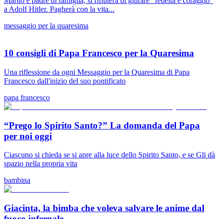
Marito e padre di famiglia, si rifiuterà di giurare “fedeltà e coraggio”
a Adolf Hitler. Pagherà con la vita...
messaggio per la quaresima
10 consigli di Papa Francesco per la Quaresima
Una riflessione da ogni Messaggio per la Quaresima di Papa
Francesco dall'inizio del suo pontificato
papa francesco
“Prego lo Spirito Santo?” La domanda del Papa
per noi oggi
Ciascuno si chieda se si apre alla luce dello Spirito Santo, e se Gli dà
spazio nella propria vita
bambina
Giacinta, la bimba che voleva salvare le anime dal
fuoco infernale