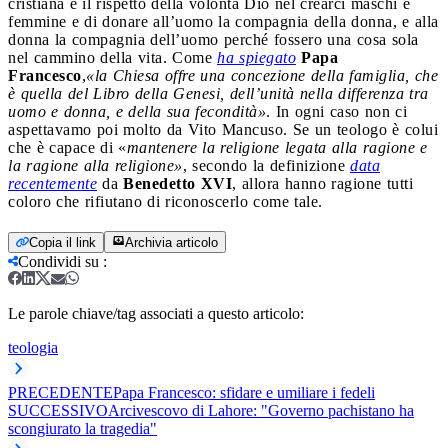
cristiana è il rispetto della volontà Dio nel crearci maschi e
femmine e di donare all’uomo la compagnia della donna, e alla
donna la compagnia dell’uomo perché fossero una cosa sola
nel cammino della vita. Come
ha spiegato
Papa
Francesco
,
«la Chiesa offre una concezione della famiglia, che
è quella del Libro della Genesi, dell’unità nella differenza tra
uomo e donna, e della sua fecondità»
. In ogni caso non ci
aspettavamo poi molto da Vito Mancuso. Se un teologo è colui
che è capace di «
mantenere la religione legata alla ragione e
la ragione alla religione»
, secondo la definizione
data
recentemente
da
Benedetto XVI
, allora hanno ragione tutti
coloro che rifiutano di riconoscerlo come tale.
Copia il link
Archivia articolo
Condividi su
:
Le parole chiave/tag associati a questo articolo:
teologia
PRECEDENTE
Papa Francesco: sfidare e umiliare i fedeli
SUCCESSIVO
Arcivescovo di Lahore: "Governo pachistano ha
scongiurato la tragedia"