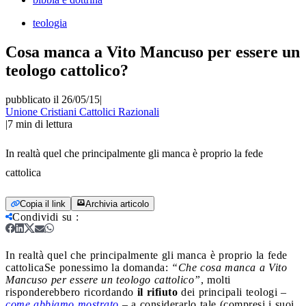
teologia
Cosa manca a Vito Mancuso per essere un
teologo cattolico?
pubblicato il 26/05/15
|
Unione Cristiani Cattolici Razionali
|
7
min di lettura
In realtà quel che principalmente gli manca è proprio la fede
cattolica
Copia il link
Archivia articolo
Condividi su
:
In realtà quel che principalmente gli manca è proprio la fede
cattolica
Se ponessimo la domanda:
“Che cosa manca a Vito
Mancuso per essere un teologo cattolico”
, molti
risponderebbero ricordando
il rifiuto
dei principali teologi –
come abbiamo mostrato
– a considerarlo tale (compresi i suoi