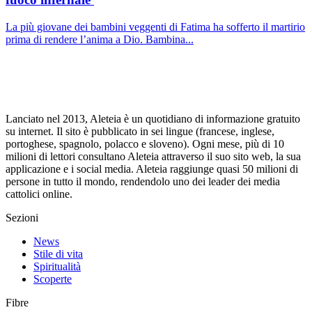
La più giovane dei bambini veggenti di Fatima ha sofferto il martirio
prima di rendere l’anima a Dio. Bambina...
Lanciato nel 2013, Aleteia è un quotidiano di informazione gratuito
su internet. Il sito è pubblicato in sei lingue (francese, inglese,
portoghese, spagnolo, polacco e sloveno). Ogni mese, più di 10
milioni di lettori consultano Aleteia attraverso il suo sito web, la sua
applicazione e i social media. Aleteia raggiunge quasi 50 milioni di
persone in tutto il mondo, rendendolo uno dei leader dei media
cattolici online.
Sezioni
News
Stile di vita
Spiritualità
Scoperte
Fibre