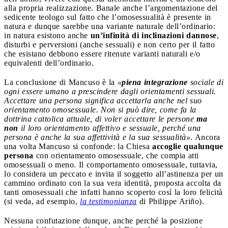
alla propria realizzazione. Banale anche l’argomentazione del
sedicente teologo sul fatto che l’omosessualità è presente in
natura e dunque sarebbe una variante naturale dell’ordinario:
in natura esistono anche
un’infinità di inclinazioni dannose
,
disturbi e perversioni (anche sessuali) e non certo per il fatto
che esistano debbono essere ritenute varianti naturali e/o
equivalenti dell’ordinario.
La conclusione di Mancuso è la
«
piena integrazione
sociale di
ogni essere umano a prescindere dagli orientamenti sessuali.
Accettare una persona significa accettarla anche nel suo
orientamento omosessuale. Non si può dire, come fa la
dottrina cattolica attuale, di voler accettare le persone
ma
non
il loro orientamento affettivo e sessuale, perché una
persona è anche la sua affettività e la sua sessualità»
. Ancora
una volta Mancuso si confonde: la Chiesa
accoglie qualunque
persona
con orientamento omosessuale, che compia atti
omosessuali o meno. Il comportamento omosessuale, tuttavia,
lo considera un peccato e invita il soggetto all’astinenza per un
cammino ordinato con la sua vera identità, proposta accolta da
tanti omosessuali che infatti hanno scoperto così la loro felicità
(si veda, ad esempio,
la testimonianza
di Philippe Ariño).
Nessuna confutazione dunque, anche perché la posizione