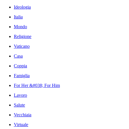
Ideologia
Italia
Mondo
Religione
Vaticano
Casa
Coppia
Famiglia
For Her &#038; For Him
Lavoro
Salute
Vecchiaia
Virtuale