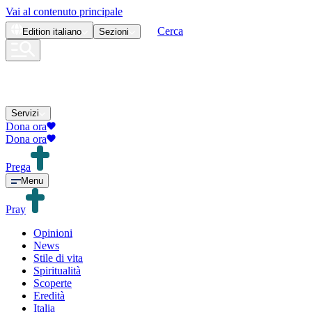
Vai al contenuto principale
Cerca
Edition
italiano
Sezioni
Servizi
Dona ora
Dona ora
Prega
Menu
Pray
Opinioni
News
Stile di vita
Spiritualità
Scoperte
Eredità
Italia