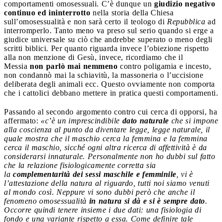
comportamenti omosessuali. C’è dunque un
giudizio negativo
continuo ed ininterrotto
nella storia della Chiesa
sull’omosessualità e non sarà certo il teologo di
Repubblica
ad
interromperlo. Tanto meno va preso sul serio quando si erge a
giudice universale su ciò che andrebbe superato o meno degli
scritti biblici. Per quanto riguarda invece l’obiezione rispetto
alla non menzione di Gesù, invece, ricordiamo che il
Messia
non parlò mai nemmeno
contro poligamia e incesto,
non condannò mai la schiavitù, la massoneria o l’uccisione
deliberata degli animali ecc. Questo ovviamente non comporta
che i cattolici debbano mettere in pratica questi comportamenti.
Passando al secondo argomento contro cui cerca di opporsi, ha
affermato:
«c’è un imprescindibile
dato naturale
che si impone
alla coscienza al punto da diventare legge, legge naturale, il
quale mostra che il maschio cerca la femmina e la femmina
cerca il maschio, sicché ogni altra ricerca di affettività è da
considerarsi innaturale. P
ersonalmente non ho dubbi sul fatto
che la relazione fisiologicamente corretta sia
la
complementarità dei sessi maschile e femminile
, vi è
l’attestazione della natura al riguardo, tutti noi siamo venuti
al mondo così. Neppure vi sono dubbi però che anche il
fenomeno omosessualità
in natura si dà e si è sempre dato
.
Occorre quindi tenere insieme i due dati: una fisiologia di
fondo e una variante rispetto a essa. Come definire tale