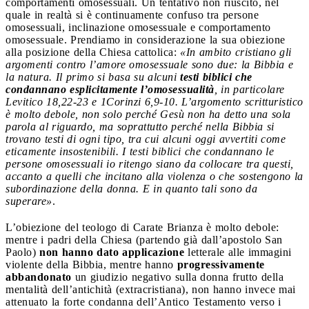
comportamenti omosessuali. Un tentativo non riuscito, nel
quale in realtà si è continuamente confuso tra persone
omosessuali, inclinazione omosessuale e comportamento
omosessuale. Prendiamo in considerazione la sua obiezione
alla posizione della Chiesa cattolica:
«In ambito cristiano gli
argomenti contro l’amore omosessuale sono due: la Bibbia e
la natura. Il primo si basa su alcuni
testi biblici che
condannano esplicitamente l’omosessualità
, in particolare
Levitico 18,22-23 e 1Corinzi 6,9-10. L’argomento scritturistico
è molto debole, non solo perché Gesù non ha detto una sola
parola al riguardo, ma soprattutto perché nella Bibbia si
trovano testi di ogni tipo, tra cui alcuni oggi avvertiti come
eticamente insostenibili. I testi biblici che condannano le
persone omosessuali io ritengo siano da collocare tra questi,
accanto a quelli che incitano alla violenza o che sostengono la
subordinazione della donna. E in quanto tali sono da
superare»
.
L’obiezione del teologo di Carate Brianza è molto debole:
mentre i padri della Chiesa (partendo già dall’apostolo San
Paolo)
non hanno dato applicazione
letterale alle immagini
violente della Bibbia, mentre hanno
progressivamente
abbandonato
un giudizio negativo sulla donna frutto della
mentalità dell’antichità (extracristiana), non hanno invece mai
attenuato la forte condanna dell’Antico Testamento verso i