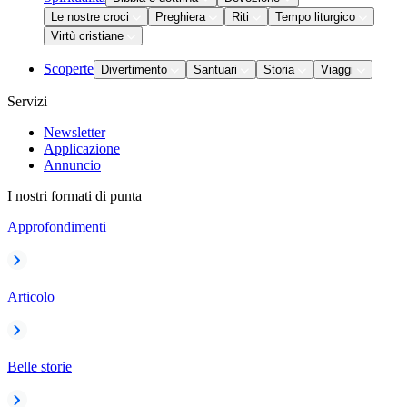
Le nostre croci
Preghiera
Riti
Tempo liturgico
Virtù cristiane
Scoperte
Divertimento
Santuari
Storia
Viaggi
Servizi
Newsletter
Applicazione
Annuncio
I nostri formati di punta
Approfondimenti
Articolo
Belle storie