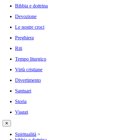
Bibbia e dottrina
Devozione
Le nostre croci
Preghiera
Riti
Tempo liturgico
Virtù cristiane
Divertimento
Santuari
Storia
Viaggi
✕
Spiritualità
>
bibbia e dottrina