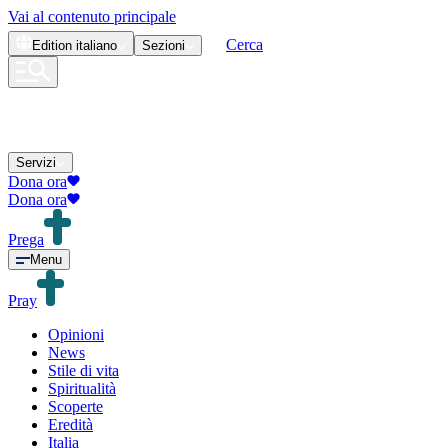
Vai al contenuto principale
Cerca
Edition
italiano
Sezioni
Servizi
Dona ora
Dona ora
Prega
Menu
Pray
Opinioni
News
Stile di vita
Spiritualità
Scoperte
Eredità
Italia