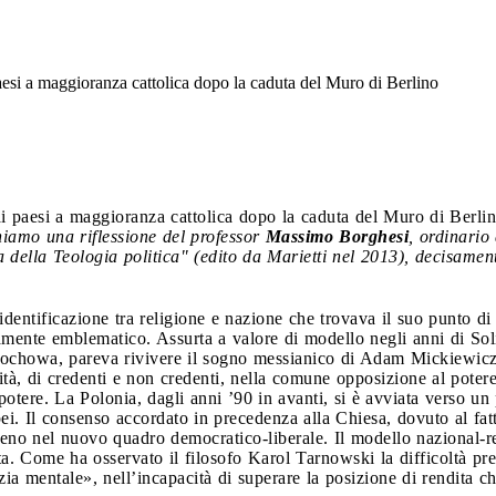
aesi a maggioranza cattolica dopo la caduta del Muro di Berlino
i paesi a maggioranza cattolica dopo la caduta del Muro di Berli
niamo una riflessione del professor
Massimo Borghesi
, ordinario 
a della Teologia politica" (edito da Marietti nel 2013), decisamen
identificazione tra religione e nazione che trovava il suo punto di 
amente emblematico. Assurta a valore di modello negli anni di Soli
ochowa, pareva rivivere il sogno messianico di Adam Mickiewicz. 
nità, di credenti e non credenti, nella comune opposizione al pote
potere. La Polonia, dagli anni ’90 in avanti, si è avviata verso un
pei. Il consenso accordato in precedenza alla Chiesa, dovuto al fat
eno nel nuovo quadro democratico-liberale. Il modello nazional-rel
a. Come ha osservato il filosofo Karol Tarnowski la difficoltà pre
izia mentale», nell’incapacità di superare la posizione di rendita c