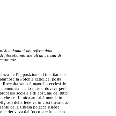
no
All'indomani del referendum
di filosofia morale all'università di
te attuale.
forza nell’opposizione al totalitarismo
darnosc la Polonia cattolica, posta
Raccolta sotto il mantello ecclesiale
re comunista. Tutto questo doveva però
 processo sociale e di costume del tutto
to che era l’unica autorità morale in
igioso della fede va in crisi trovando,
sente della Chiesa polacca risiede
he le derivava dall’occupare lo spazio