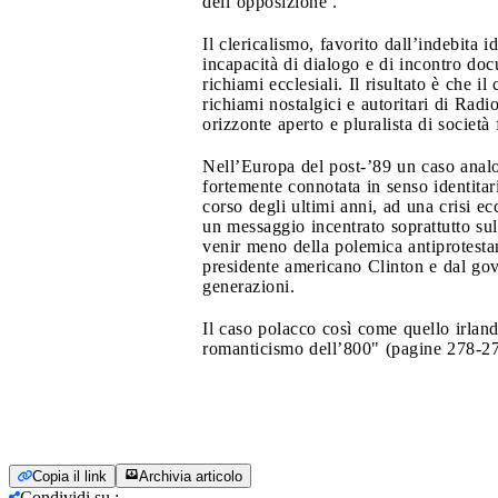
dell’opposizione .
Il clericalismo, favorito dall’indebita
incapacità di dialogo e di incontro doc
richiami ecclesiali. Il risultato è che 
richiami nostalgici e autoritari di Radi
orizzonte aperto e pluralista di società
Nell’Europa del post-’89 un caso analo
fortemente connotata in senso identitari
corso degli ultimi anni, ad una crisi e
un messaggio incentrato soprattutto sull
venir meno della polemica antiprotestant
presidente americano Clinton e dal gove
generazioni.
Il caso polacco così come quello irland
romanticismo dell’800" (pagine 278-27
Copia il link
Archivia articolo
Condividi su
: