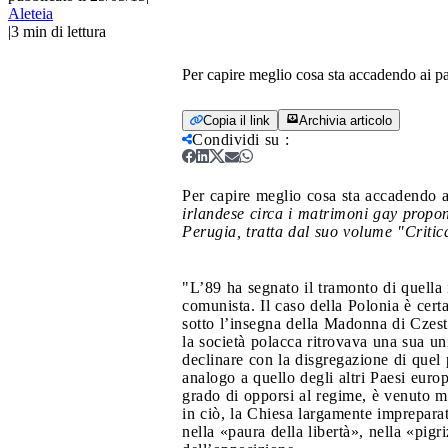
Aleteia
|
3
min di lettura
Per capire meglio cosa sta accadendo ai p
Copia il link
Archivia articolo
Condividi su
:
Per capire meglio cosa sta accadendo a
irlandese circa i matrimoni gay propo
Perugia, tratta dal suo volume "Critic
"L’89 ha segnato il tramonto di quella 
comunista. Il caso della Polonia è cert
sotto l’insegna della Madonna di Czest
la società polacca ritrovava una sua u
declinare con la disgregazione di quel 
analogo a quello degli altri Paesi euro
grado di opporsi al regime, è venuto m
in ciò, la Chiesa largamente impreparat
nella «paura della libertà», nella «pigr