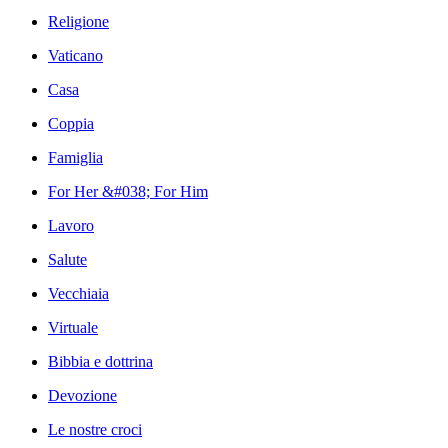
Religione
Vaticano
Casa
Coppia
Famiglia
For Her &#038; For Him
Lavoro
Salute
Vecchiaia
Virtuale
Bibbia e dottrina
Devozione
Le nostre croci