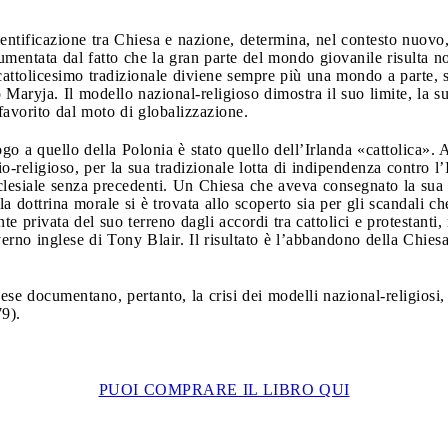
 identificazione tra Chiesa e nazione, determina, nel contesto nuov
umentata dal fatto che la gran parte del mondo giovanile risulta non
il cattolicesimo tradizionale diviene sempre più una mondo a parte,
o Maryja. Il modello nazional-religioso dimostra il suo limite, la 
 favorito dal moto di globalizzazione.
go a quello della Polonia è stato quello dell’Irlanda «cattolica».
o-religioso, per la sua tradizionale lotta di indipendenza contro l’In
cclesiale senza precedenti. Un Chiesa che aveva consegnato la sua 
a dottrina morale si è trovata allo scoperto sia per gli scandali che
e privata del suo terreno dagli accordi tra cattolici e protestanti, 
rno inglese di Tony Blair. Il risultato è l’abbandono della Chiesa 
ese documentano, pertanto, la crisi dei modelli nazional-religiosi,
9).
PUOI COMPRARE IL LIBRO QUI