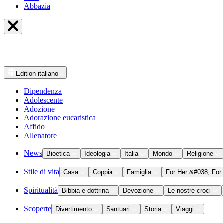
Abbazia
Edition
italiano
Dipendenza
Adolescente
Adozione
Adorazione eucaristica
Affido
Allenatore
News
Bioetica
Ideologia
Italia
Mondo
Religione
Stile di vita
Casa
Coppia
Famiglia
For Her &#038; For
Spiritualità
Bibbia e dottrina
Devozione
Le nostre croci
Scoperte
Divertimento
Santuari
Storia
Viaggi