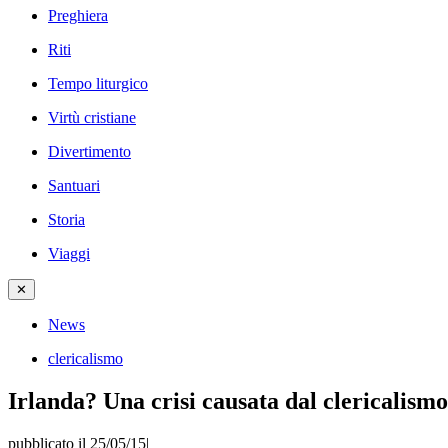
Preghiera
Riti
Tempo liturgico
Virtù cristiane
Divertimento
Santuari
Storia
Viaggi
✕
News
clericalismo
Irlanda? Una crisi causata dal clericalismo
pubblicato il 25/05/15
|