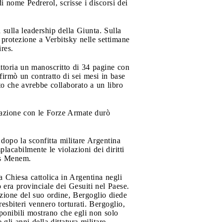
 nome Pedrerol, scrisse i discorsi dei
sulla leadership della Giunta. Sulla
 protezione a Verbitsky nelle settimane
res.
fattoria un manoscritto di 34 pagine con
firmò un contratto di sei mesi in base
o che avrebbe collaborato a un libro
razione con le Forze Armate durò
dopo la sconfitta militare Argentina
lacabilmente le violazioni dei diritti
los Menem.
la Chiesa cattolica in Argentina negli
o era provinciale dei Gesuiti nel Paese.
tezione del suo ordine, Bergoglio diede
resbiteri vennero torturati. Bergoglio,
ponibili mostrano che egli non solo
gli anni della dittatura militare.