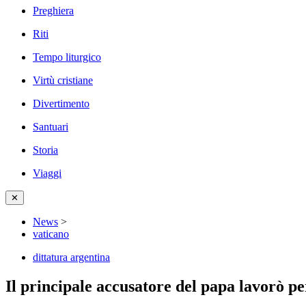
Preghiera
Riti
Tempo liturgico
Virtù cristiane
Divertimento
Santuari
Storia
Viaggi
✕
News
>
vaticano
dittatura argentina
Il principale accusatore del papa lavorò pe