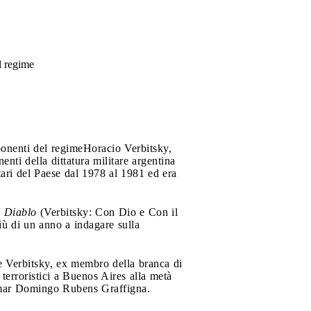
l regime
ponenti del regime
Horacio Verbitsky,
ti della dittatura militare argentina
itari del Paese dal 1978 al 1981 ed era
l Diablo
(Verbitsky: Con Dio e Con il
iù di un anno a indagare sulla
me Verbitsky, ex membro della branca di
terroristici a Buenos Aires alla metà
 Omar Domingo Rubens Graffigna.