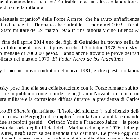
 al commodoro Juan José Guiraldes e ad un altro collaboratore di
durante la dittatura.
lettuale organico” delle Forze Armate, che ha avuto un'influenza 
oni indipendenti, affermano che Guiraldes – morto nel 2003 – fornì
Stato militare del 24 marzo 1976 in una fattoria vicino Buenos Ai
la fine dell'aprile 2014 uno dei figli di Guiraldes ha trovato nella 
 vari documenti trovati lì provano che il 5 ottobre 1978 Verbitsky 
 mensile di 700.000 pesos. Hanno anche trovato le prove del fatt
bblicato nel maggio 1979,
El Poder Aereo de los Argentinos
.
y firmò un nuovo contratto nel marzo 1981, e che questa collabo
tsky pose fine alla sua collaborazione con le Forze Armate subito 
arire in pubblico come reporter, e negli anni Novanta denunciò imp
ura militare e la corruzione diffusa durante la presidenza di Car
ibro
El Silencio
(in italiano “L'isola del silenzio”), sul silenzio del
o, ha accusato Bergoglio di complicità con la Giunta militare quand
a due sacerdoti gesuiti – Orlando Yorio e Francisco Jalics – la pro
resto da parte degli ufficiali della Marina nel maggio 1976. I due p
 Aires, negò l'accusa definendola una calunnia. Le prove oggi dis
oti quello stesso anno, ma salvò e aiutò molte altre persone durante 