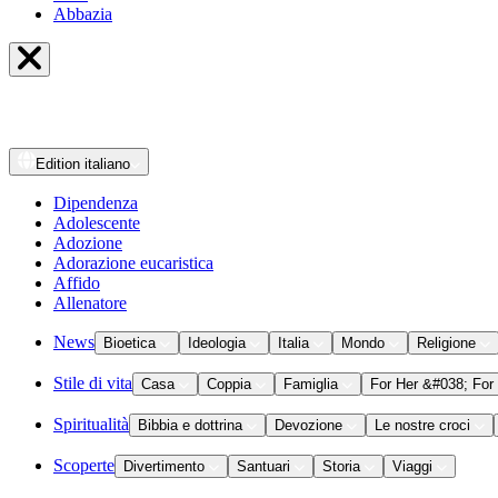
Abbazia
Edition
italiano
Dipendenza
Adolescente
Adozione
Adorazione eucaristica
Affido
Allenatore
News
Bioetica
Ideologia
Italia
Mondo
Religione
Stile di vita
Casa
Coppia
Famiglia
For Her &#038; For
Spiritualità
Bibbia e dottrina
Devozione
Le nostre croci
Scoperte
Divertimento
Santuari
Storia
Viaggi