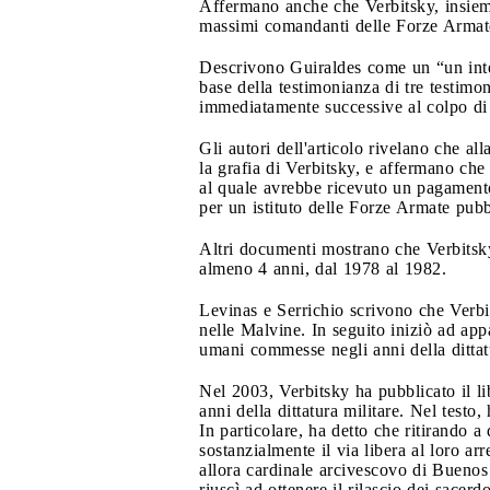
Affermano anche che Verbitsky, insieme
massimi comandanti delle Forze Armate 
Descrivono Guiraldes come un “un intel
base della testimonianza di tre testim
immediatamente successive al colpo di 
Gli autori dell'articolo rivelano che al
la grafia di Verbitsky, e affermano che
al quale avrebbe ricevuto un pagamento
per un istituto delle Forze Armate pu
Altri documenti mostrano che Verbitsk
almeno 4 anni, dal 1978 al 1982.
Levinas e Serrichio scrivono che Verbi
nelle Malvine. In seguito iniziò ad app
umani commesse negli anni della dittat
Nel 2003, Verbitsky ha pubblicato il l
anni della dittatura militare. Nel test
In particolare, ha detto che ritirando 
sostanzialmente il via libera al loro ar
allora cardinale arcivescovo di Buenos
riuscì ad ottenere il rilascio dei sacerd