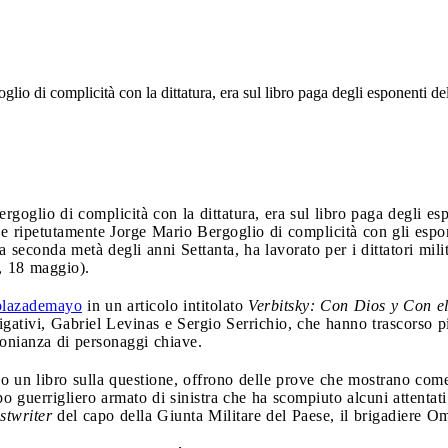
lio di complicità con la dittatura, era sul libro paga degli esponenti de
goglio di complicità con la dittatura, era sul libro paga degli es
 ripetutamente Jorge Mario Bergoglio di complicità con gli esponen
a seconda metà degli anni Settanta, ha lavorato per i dittatori mil
, 18 maggio).
lazademayo
in un articolo intitolato
Verbitsky: Con Dios y Con e
tigativi, Gabriel Levinas e Sergio Serrichio, che hanno trascorso p
monianza di personaggi chiave.
ndo un libro sulla questione, offrono delle prove che mostrano co
 guerrigliero armato di sinistra che ha scompiuto alcuni attentati 
stwriter
del capo della Giunta Militare del Paese, il brigadiere