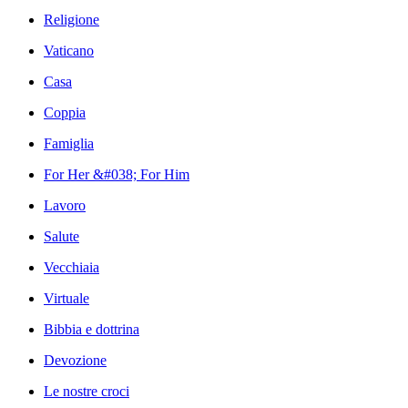
Religione
Vaticano
Casa
Coppia
Famiglia
For Her &#038; For Him
Lavoro
Salute
Vecchiaia
Virtuale
Bibbia e dottrina
Devozione
Le nostre croci