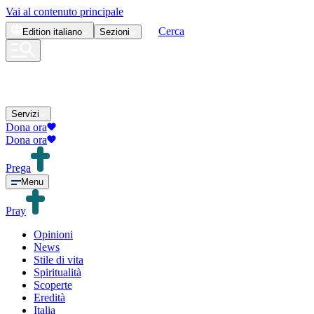
Vai al contenuto principale
Cerca
Edition
italiano
Sezioni
Servizi
Dona ora
Dona ora
Prega
Menu
Pray
Opinioni
News
Stile di vita
Spiritualità
Scoperte
Eredità
Italia