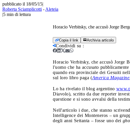
pubblicato il 18/05/15
|
Roberta Sciamplicotti
-
Aleteia
|
5
min di lettura
Horacio Verbitsky, che accusò Jorge Bergog
Copia il link
Archivia articolo
Condividi su
:
Horacio Verbitsky, che accusò Jorge Ber
l'uomo che ha accusato pubblicamente e
quando era provinciale dei Gesuiti nell
sul loro libro paga (
America Magazine
Lo ha rivelato il blog argentino
www.p
Diavolo), scritto da due reporter inves
questione e si sono avvalsi della testi
Nell'articolo i due, che stanno scrive
Intelligence dei Monteneros – un gruppo
degli anni Settanta – fosse uno dei
gho