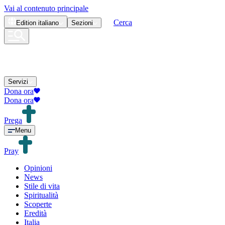
Vai al contenuto principale
Cerca
Edition
italiano
Sezioni
Servizi
Dona ora
Dona ora
Prega
Menu
Pray
Opinioni
News
Stile di vita
Spiritualità
Scoperte
Eredità
Italia