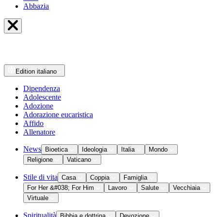
Abbazia
Edition
italiano
Dipendenza
Adolescente
Adozione
Adorazione eucaristica
Affido
Allenatore
News
Bioetica
Ideologia
Italia
Mondo
Religione
Vaticano
Stile di vita
Casa
Coppia
Famiglia
For Her &#038; For Him
Lavoro
Salute
Vecchiaia
Virtuale
Spiritualità
Bibbia e dottrina
Devozione