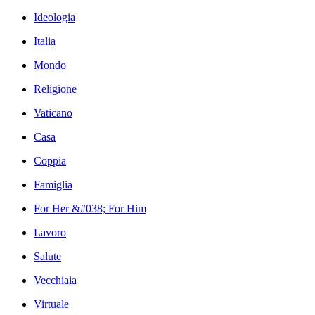
Ideologia
Italia
Mondo
Religione
Vaticano
Casa
Coppia
Famiglia
For Her &#038; For Him
Lavoro
Salute
Vecchiaia
Virtuale