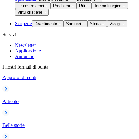
Le nostre croci
Preghiera
Riti
Tempo liturgico
Virtù cristiane
Scoperte
Divertimento
Santuari
Storia
Viaggi
Servizi
Newsletter
Applicazione
Annuncio
I nostri formati di punta
Approfondimenti
Articolo
Belle storie