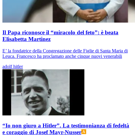
Il Papa riconosce il “miracolo del feto”: è beata
Elisabetta Martinez
E’ la fondatrice della Congregazione delle Figlie di Santa Maria di
Leuca. Francesco ha proclamato anche cinque nuovi venerabili
adolf hitler
“Io non giuro a Hitler”. La testimonianza di fedeltà
e coraggio di Josef Mayr-Nusser