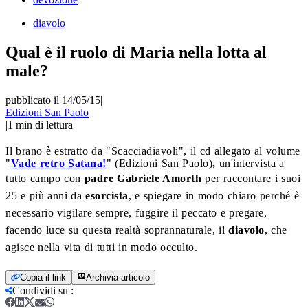
diavolo
Qual è il ruolo di Maria nella lotta al
male?
pubblicato il 14/05/15
|
Edizioni San Paolo
|
1
min di lettura
Il
brano
è estratto da "Scacciadiavoli", il cd allegato al volume
"
Vade retro Satana!
" (Edizioni San Paolo)
,
un'intervista a
tutto campo con
p
adre Gabriele Amorth
per raccontare i suoi
25 e più anni da
esorcista
, e spiegare in modo chiaro perché è
necessario vigilare sempre, fuggire il peccato e pregare,
facendo luce su questa realtà soprannaturale, il
diavolo
, che
agisce nella vita di tutti in modo occulto.
Copia il link
Archivia articolo
Condividi su
: