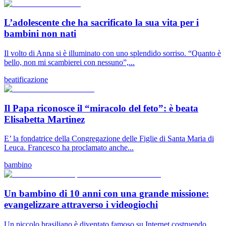
L’adolescente che ha sacrificato la sua vita per i
bambini non nati
Il volto di Anna si è illuminato con uno splendido sorriso. “Quanto è
bello, non mi scambierei con nessuno”,...
beatificazione
Il Papa riconosce il “miracolo del feto”: è beata
Elisabetta Martinez
E’ la fondatrice della Congregazione delle Figlie di Santa Maria di
Leuca. Francesco ha proclamato anche...
bambino
Un bambino di 10 anni con una grande missione:
evangelizzare attraverso i videogiochi
Un piccolo brasiliano è diventato famoso su Internet costruendo