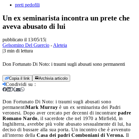
preti pedofili
Un ex seminarista incontra un prete che
aveva abusato di lui
pubblicato il 13/05/15
|
Gelsomino Del Guercio
-
Aleteia
|
3
min di lettura
Don Fortunato Di Noto: i traumi sugli abusati sono permanenti
Copia il link
Archivia articolo
Condividi su
:
Don Fortunato Di Noto: i traumi sugli abusati sono
permanenti
Mark Murray
è un ex seminarista dei Padri
veronesi. Dopo aver cercato per decenni di incontrare
padre
Romano Nardo
, il sacerdote che nel 1970 a Mirfield, in
Inghilterra, avrebbe più volte abusato sessualmente di lui, ha
deciso di bussare alla sua porta. Un incontro che è avvenuto
all'interno della
Casa dei padri Comboniani di Verona.
Il