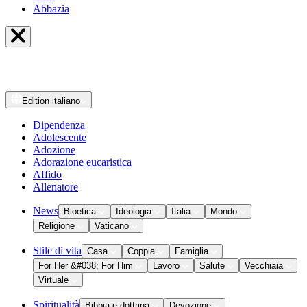
Abbazia
Edition
italiano
Dipendenza
Adolescente
Adozione
Adorazione eucaristica
Affido
Allenatore
News
Bioetica
Ideologia
Italia
Mondo
Religione
Vaticano
Stile di vita
Casa
Coppia
Famiglia
For Her &#038; For Him
Lavoro
Salute
Vecchiaia
Virtuale
Spiritualità
Bibbia e dottrina
Devozione