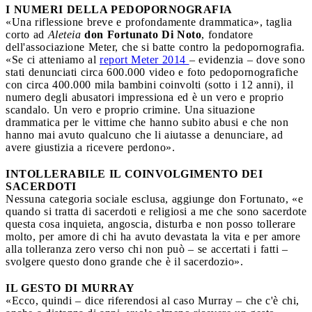
I NUMERI DELLA PEDOPORNOGRAFIA
«Una riflessione breve e profondamente drammatica», taglia
corto ad
Aleteia
don Fortunato Di Noto
, fondatore
dell'associazione Meter, che si batte contro la pedopornografia.
«Se ci atteniamo al
report Meter 2014
– evidenzia – dove sono
stati denunciati circa 600.000 video e foto pedopornografiche
con circa 400.000 mila bambini coinvolti (sotto i 12 anni), il
numero degli abusatori impressiona ed è un vero e proprio
scandalo. Un vero e proprio crimine. Una situazione
drammatica per le vittime che hanno subito abusi e che non
hanno mai avuto qualcuno che li aiutasse a denunciare, ad
avere giustizia a ricevere perdono».
INTOLLERABILE IL COINVOLGIMENTO DEI
SACERDOTI
Nessuna categoria sociale esclusa, aggiunge don Fortunato, «e
quando si tratta di sacerdoti e religiosi a me che sono sacerdote
questa cosa inquieta, angoscia, disturba e non posso tollerare
molto, per amore di chi ha avuto devastata la vita e per amore
alla tolleranza zero verso chi non può – se accertati i fatti –
svolgere questo dono grande che è il sacerdozio».
IL GESTO DI MURRAY
«Ecco, quindi – dice riferendosi al caso Murray – che c'è chi,