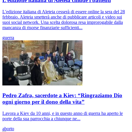
L’edizione italiana di Aleteia chiude i battenti
L'edizione italiana di Aleteia cesserà di essere online la sera del 28
febbraio. Aleteia smetterà anche di pubblicare articoli e video sui
suoi social network. Una scelta dolorosa resa improrogabile dalla
mancanza di risorse finanziarie sufficienti...
guerra
Pedro Zafra, sacerdote a Kiev: “Ringraziamo Dio
ogni giorno per il dono della vita”
Lavora a Kiev da 10 anni, e in questo anno di guerra ha aperto le
porte della sua parrocchia a chiunque ne...
aborto