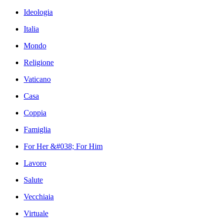
Ideologia
Italia
Mondo
Religione
Vaticano
Casa
Coppia
Famiglia
For Her &#038; For Him
Lavoro
Salute
Vecchiaia
Virtuale