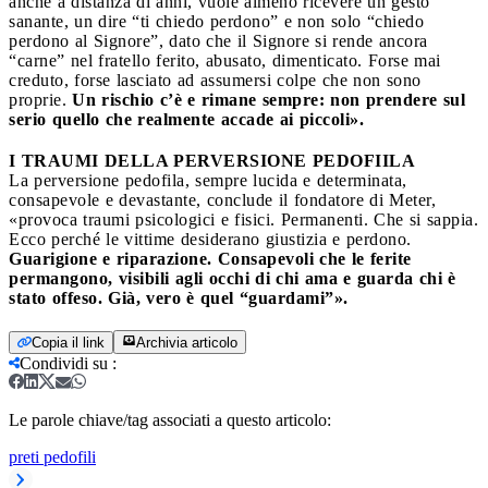
anche a distanza di anni, vuole almeno ricevere un gesto
sanante, un dire “ti chiedo perdono” e non solo “chiedo
perdono al Signore”, dato che il Signore si rende ancora
“carne” nel fratello ferito, abusato, dimenticato. Forse mai
creduto, forse lasciato ad assumersi colpe che non sono
proprie.
Un rischio c’è e rimane sempre: non prendere sul
serio quello che realmente accade ai piccoli».
I TRAUMI DELLA PERVERSIONE PEDOFIILA
La perversione pedofila, sempre lucida e determinata,
consapevole e devastante, conclude il fondatore di Meter,
«provoca traumi psicologici e fisici. Permanenti. Che si sappia.
Ecco perché le vittime desiderano giustizia e perdono.
Guarigione e riparazione. Consapevoli che le ferite
permangono, visibili agli occhi di chi ama e guarda chi è
stato offeso. Già, vero è quel “guardami”».
Copia il link
Archivia articolo
Condividi su
:
Le parole chiave/tag associati a questo articolo:
preti pedofili