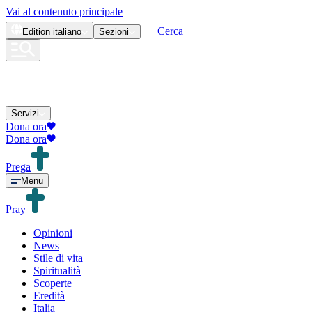
Vai al contenuto principale
Cerca
Edition
italiano
Sezioni
Servizi
Dona ora
Dona ora
Prega
Menu
Pray
Opinioni
News
Stile di vita
Spiritualità
Scoperte
Eredità
Italia