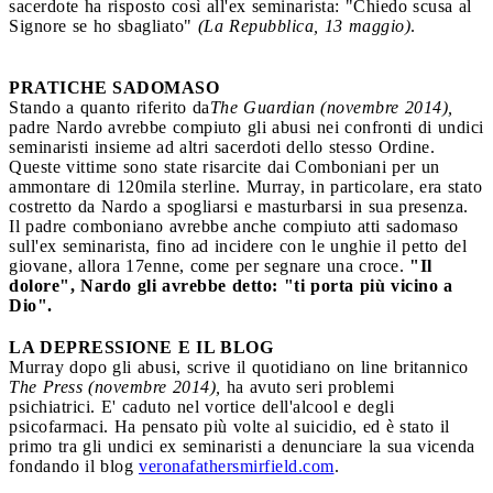
sacerdote ha risposto così all'ex seminarista: "Chiedo scusa al
Signore se ho sbagliato"
(La Repubblica, 13 maggio)
.
PRATICHE SADOMASO
Stando a quanto riferito da
The Guardian (novembre 2014),
padre Nardo avrebbe compiuto gli abusi nei confronti di undici
seminaristi insieme ad altri sacerdoti dello stesso Ordine.
Queste vittime sono state risarcite dai Comboniani per un
ammontare di 120mila sterline. Murray, in particolare, era stato
costretto da Nardo a spogliarsi e masturbarsi in sua presenza.
Il padre comboniano avrebbe anche compiuto atti sadomaso
sull'ex seminarista, fino ad incidere con le unghie il petto del
giovane, allora 17enne, come per segnare una croce.
"Il
dolore", Nardo gli avrebbe detto: "ti porta più vicino a
Dio".
LA DEPRESSIONE E IL BLOG
Murray dopo gli abusi, scrive il quotidiano on line britannico
The Press (novembre 2014),
ha avuto seri problemi
psichiatrici. E' caduto nel vortice dell'alcool e degli
psicofarmaci. Ha pensato più volte al suicidio, ed è stato il
primo tra gli undici ex seminaristi a denunciare la sua vicenda
fondando il blog
veronafathersmirfield.com
.