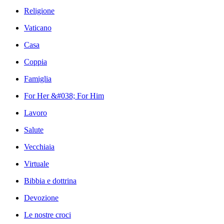
Religione
Vaticano
Casa
Coppia
Famiglia
For Her &#038; For Him
Lavoro
Salute
Vecchiaia
Virtuale
Bibbia e dottrina
Devozione
Le nostre croci