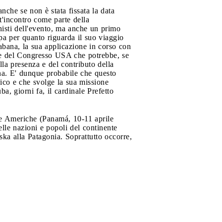
nche se non è stata fissata la data
t'incontro come parte della
nisti dell'evento, ma anche un primo
pa per quanto riguarda il suo viaggio
bana, la sua applicazione in corso con
legge del Congresso USA che potrebbe, se
la presenza e del contributo della
na. E' dunque probabile che questo
dico e che svolge la sua missione
a, giorni fa, il cardinale Prefetto
lle Americhe (Panamá, 10-11 aprile
lle nazioni e popoli del continente
ska alla Patagonia. Soprattutto occorre,