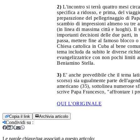
2)
L'incontro si terrà quattro mesi circ
specifica a ridosso, e prima, del viagg
preparazione del pellegrinaggio di Pap
scambio di impressioni almeno su tre a
(in linea di massima città e luoghi). 
importanti decisioni delle due parti, in
passa, mettere fine al famoso blocco o 
Chiesa cattolica in Cuba al bene comun
tema includa da subito le diverse richi
evangelizzatrice con non pochi limiti am
Beniamino Stella.
3)
E' anche prevedibile che il tema lat
scorso) sia ugualmente parte dell'agen
americano (35), sottolinea numerose sfi
scrive Papa Francesco, "affrontare i p
QUI L'ORIGINALE
Copia il link
Archivia articolo
Condividi su
:
Le parole chiave/tag associati a questo articolo: