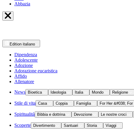
Abbazia
Edition
italiano
Dipendenza
Adolescente
Adozione
Adorazione eucaristica
Affido
Allenatore
News
Bioetica
Ideologia
Italia
Mondo
Religione
Stile di vita
Casa
Coppia
Famiglia
For Her &#038; For
Spiritualità
Bibbia e dottrina
Devozione
Le nostre croci
Scoperte
Divertimento
Santuari
Storia
Viaggi