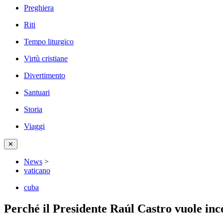
Preghiera
Riti
Tempo liturgico
Virtù cristiane
Divertimento
Santuari
Storia
Viaggi
✕
News
>
vaticano
cuba
Perché il Presidente Raúl Castro vuole inco