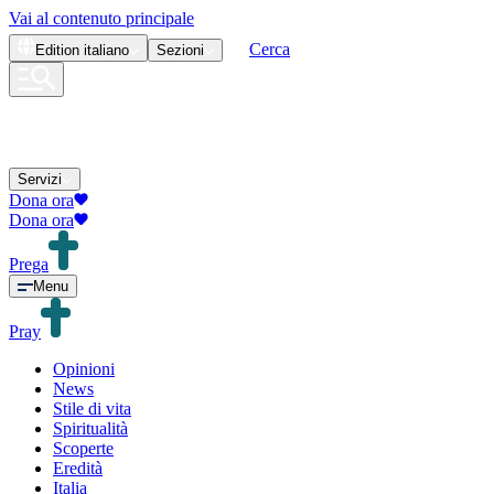
Vai al contenuto principale
Cerca
Edition
italiano
Sezioni
Servizi
Dona ora
Dona ora
Prega
Menu
Pray
Opinioni
News
Stile di vita
Spiritualità
Scoperte
Eredità
Italia