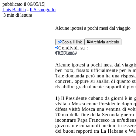
pubblicato il 06/05/15
|
Luis Badilla
-
Il Sismografo
|
3
min di lettura
Alcune ipotesi a pochi mesi dal viaggio
Copia il link
Archivia articolo
Condividi su
:
Alcune ipotesi a pochi mesi dal viaggi
ben noto, fissato ufficialmente per la 
Tale domanda però non ha una risposta a
concreti, oppure su analisi di quanto 
ristabilire gradualmente rapporti diplom
1)
Il Presidente cubano da giorni è in 
visita a Mosca come Presidente dopo q
difesa visitò Mosca una ventina di volte
70.mo della fine della Seconda guerra 
incontrare Papa Francesco in un'udienza
governante cubano di mettere in essere
dei buoni rapporti tra La Habana e Was