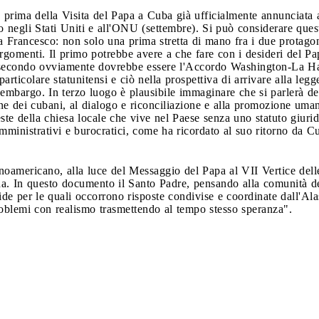
a prima della Visita del Papa a Cuba già ufficialmente annunciata a
io negli Stati Uniti e all'ONU (settembre). Si può considerare ques
a Francesco: non solo una prima stretta di mano fra i due protago
rgomenti. Il primo potrebbe avere a che fare con i desideri del Pa
Il secondo ovviamente dovrebbe essere l'Accordo Washington-La Ha
 particolare statunitensi e ciò nella prospettiva di arrivare alla 
embargo. In terzo luogo è plausibile immaginare che si parlerà del
e dei cubani, al dialogo e riconciliazione e alla promozione uma
este della chiesa locale che vive nel Paese senza uno statuto giuri
ministrativi e burocratici, come ha ricordato al suo ritorno da Cub
inoamericano, alla luce del Messaggio del Papa al VII Vertice de
da. In questo documento il Santo Padre, pensando alla comunità de
de per le quali occorrono risposte condivise e coordinate dall'Ala
roblemi con realismo trasmettendo al tempo stesso speranza".