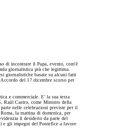
o di incontrare il Papa, evento, com'è
da giornalistica più che legittima.
 giornalistiche basate su alcuni fatti
ll'Accordo del 17 dicembre scorso per
tica e commerciale. E' la sua terza
, Raúl Castro, come Ministro della
parte nelle celebrazioni previste per il
a Roma, la mattina di domenica, per
videnzia il desiderio da parte del
i e gli impegni del Pontefice a favore