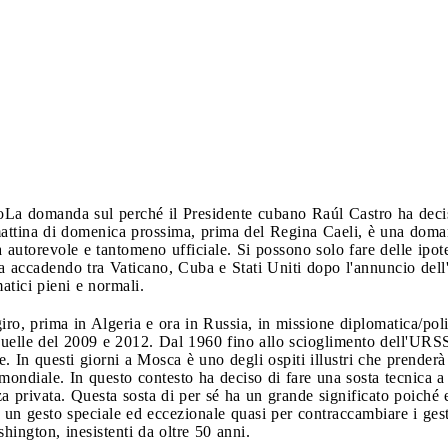
o
La domanda sul perché il Presidente cubano Raúl Castro ha decis
mattina di domenica prossima, prima del Regina Caeli, è una doman
utorevole e tantomeno ufficiale. Si possono solo fare delle ipotesi
sta accadendo tra Vaticano, Cuba e Stati Uniti dopo l'annuncio de
atici pieni e normali.
giro, prima in Algeria e ora in Russia, in missione diplomatica/poli
uelle del 2009 e 2012. Dal 1960 fino allo scioglimento dell'URSS
. In questi giorni a Mosca è uno degli ospiti illustri che prenderà 
mondiale. In questo contesto ha deciso di fare una sosta tecnica 
 privata. Questa sosta di per sé ha un grande significato poiché e
 un gesto speciale ed eccezionale quasi per contraccambiare i gest
hington, inesistenti da oltre 50 anni.