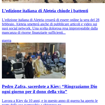
L’edizione italiana di Aleteia chiude i battenti
L'edizione italiana di Aleteia cesserà di essere online la sera del 28
febbraio. Aleteia smetterà anche di pubblicare articoli e video sui
suoi social network. Una scelta dolorosa resa improrogabile dalla
mancanza di risorse finanziarie sufficienti...
guerra
Pedro Zafra, sacerdote a Kiev: “Ringraziamo Dio
ogni giorno per il dono della vita”
Lavora a Kiev da 10 anni, e in questo anno di guerra ha aperto le
porte della sua parrocchia a chiunque ne...