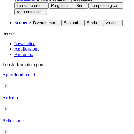
Le nostre croci
Preghiera
Riti
Tempo liturgico
Virtù cristiane
Scoperte
Divertimento
Santuari
Storia
Viaggi
Servizi
Newsletter
Applicazione
Annuncio
I nostri formati di punta
Approfondimenti
Articolo
Belle storie