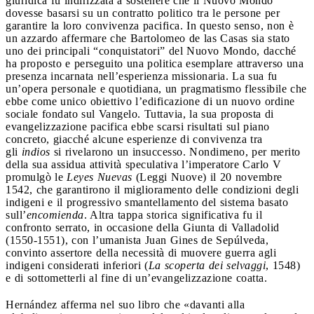
giuridica fu indirizzata a sostenere che il Nuovo Mondo
dovesse basarsi su un contratto politico tra le persone per
garantire la loro convivenza pacifica. In questo senso, non è
un azzardo affermare che Bartolomeo de las Casas sia stato
uno dei principali “conquistatori” del Nuovo Mondo, dacché
ha proposto e perseguito una politica esemplare attraverso una
presenza incarnata nell’esperienza missionaria. La sua fu
un’opera personale e quotidiana, un pragmatismo flessibile che
ebbe come unico obiettivo l’edificazione di un nuovo ordine
sociale fondato sul Vangelo. Tuttavia, la sua proposta di
evangelizzazione pacifica ebbe scarsi risultati sul piano
concreto, giacché alcune esperienze di convivenza tra
gli
indios
si rivelarono un insuccesso. Nondimeno, per merito
della sua assidua attività speculativa l’imperatore Carlo V
promulgò le
Leyes Nuevas
(Leggi Nuove) il 20 novembre
1542, che garantirono il miglioramento delle condizioni degli
indigeni e il progressivo smantellamento del sistema basato
sull’
encomienda
. Altra tappa storica significativa fu il
confronto serrato, in occasione della Giunta di Valladolid
(1550-1551), con l’umanista Juan Gines de Sepúlveda,
convinto assertore della necessità di muovere guerra agli
indigeni considerati inferiori (
La scoperta dei selvaggi
, 1548)
e di sottometterli al fine di un’evangelizzazione coatta.
Hernández afferma nel suo libro che «davanti alla