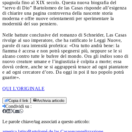
spagnola fino al XIX secolo. Questa nuova biografia del
“servo di Dio” Bartolomeo de las Casas risponde all’esigenza
di chiarire una pagina controversa della nascente storia
moderna e offre nuove orientamenti per sperimentare la
modernità del suo pensiero.
Nelle battute conclusive del romanzo di Schneider, Las Casas
rivolge al suo imperatore, che ha ratificato le Leggi Nuove,
parole di rara intensità profetica: «Ora tutto andrà bene: la
fiamma è accesa e non potrà spegnersi più, neppure se le si
alzano contro tutte le bufere del mondo. Ora gli
indios
sono di
nuovo creature umane e l’ingiustizia è colpita a morte; essa
dovrà cedere, anche se si aggrapperà tenace ad ogni piantatore
e ad ogni cercatore d’oro. Da oggi in poi il tuo popolo potrà
guarire».
QUI L'ORIGINALE
Copia il link
Archivia articolo
Condividi su
:
Le parole chiave/tag associati a questo articolo:
america latina
Bartolomé de las Casas
evangelizzazione