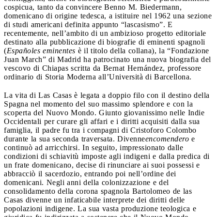
cospicua, tanto da convincere Benno M. Biedermann,
domenicano di origine tedesca, a istituire nel 1962 una sezione
di studi americani definita appunto “lascasismo”. E
recentemente, nell’ambito di un ambizioso progetto editoriale
destinato alla pubblicazione di biografie di eminenti spagnoli
(
Españoles eminentes
è il titolo della collana), la “Fondazione
Juan March” di Madrid ha patrocinato una nuova biografia del
vescovo di Chiapas scritta da Bernat Hernández, professore
ordinario di Storia Moderna all’Università di Barcellona.
La vita di Las Casas è legata a doppio filo con il destino della
Spagna nel momento del suo massimo splendore e con la
scoperta del Nuovo Mondo. Giunto giovanissimo nelle Indie
Occidentali per curare gli affari e i diritti acquisiti dalla sua
famiglia, il padre fu tra i compagni di Cristoforo Colombo
durante la sua seconda traversata. Divenne
encomendero
e
continuò ad arricchirsi. In seguito, impressionato dalle
condizioni di schiavitù imposte agli indigeni e dalla predica di
un frate domenicano, decise di rinunciare ai suoi possessi e
abbracciò il sacerdozio, entrando poi nell’ordine dei
domenicani. Negli anni della colonizzazione e del
consolidamento della corona spagnola Bartolomeo de las
Casas divenne un infaticabile interprete dei diritti delle
popolazioni indigene. La sua vasta produzione teologica e