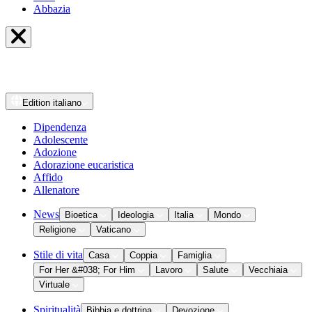
Abbazia
Edition
italiano
Dipendenza
Adolescente
Adozione
Adorazione eucaristica
Affido
Allenatore
News
Bioetica
Ideologia
Italia
Mondo
Religione
Vaticano
Stile di vita
Casa
Coppia
Famiglia
For Her &#038; For Him
Lavoro
Salute
Vecchiaia
Virtuale
Spiritualità
Bibbia e dottrina
Devozione