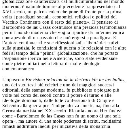
globalizzazione caratterizzata dal multiculturalismo nel mondo
moderno, è naturale tornare al precedente rappresentato dal
XVI secolo, un palcoscenico che pone di fronte per la prima
volta i paradigmi sociali, economici, religiosi e politici del
Vecchio Continente con il resto del pianeta». Il pensiero di
Bartolomeo de las Casas costituisce una preziosa testimonianza
per un mondo moderno che voglia ripartire da un’ermeneutica
consapevole di un passato che può ergersi a paradigma. E
l’autore continua: «Le sue riflessioni sulla libertà dei nativi,
sulla giustizia, le condizioni di guerra o le relazioni con le altre
fedi al tempo della “prima” globalizzazione, che ha portato
l’espansione iberica nelle Americhe, sono state evidenziate
come pietre miliari nella lettura di molte ideologie
contemporanee».
L’opuscolo
Brevísima relación de la destrucción de las Indias
,
uno dei suoi testi più celebri e uno dei maggiori successi
editoriali della stampa moderna, fu pubblicato e piegato più
volte nel corso dei secoli contro il potere di turno e alle
ideologie dominanti, dalle lotte confessionali di Cinque e
Seicento alla guerra per l’indipendenza americana, fino alla
Germania nazista nel XX secolo. Ricorda ancora Hernández
come «Bartolomeo de las Casas non fu un uomo di una sola
opera», ma autore di una mole poderosa di scritti, moltissimi
rimasti addirittura inediti per iniziativa della monarchia