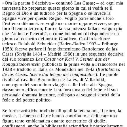
«Ora la partita è decisiva – continuò Las Casas; – ad ogni mia
traversata ho preparato questo giorno in cui si vedrà se il
Regno di Dio è un ludibrio per la Spagna o se invece la
Spagna vive per questo Regno. Voglio porre anche a loro
l’estremo dilemma: se vogliamo morire oppure vivere, se per
loro il tempo terreno, l’oro e la sua potenza fallace valgon più
che l’anima e l’eternità, e come intendono di risponderne un
giorno al cospetto del nostro Giudice». Così lo scrittore
tedesco Reinhold Schneider (Baden-Baden 1903 – Friburgo
1958) faceva parlare il frate domenicano Bartolomeo de las
Casas (Siviglia 1484 – Madrid 1566) in una sequenza decisiva
del suo romanzo
Las Casas vor Karl V. Szenen aus der
Konquistadorenzeit
, pubblicato la prima volta a Francoforte nel
1938 e tradotto in Italia da Mondadori nel 1942 (
Bartolomeo
de las Casas. Scene dal tempo dei conquistatori
). Le parole
rivolte al cavalier Bernardino de Lares, di Valladolid,
compagno del suo ultimo viaggio dalle Indie alla Spagna,
riassumono efficacemente la statura umana del frate e il suo
personale dramma interiore, collegato ai soggetti storici della
fede e del potere politico.
Se forme artistiche tradizionali quali la letteratura, il teatro, la
musica, il cinema e l’arte hanno contribuito a delineare una
figura tanto emblematica quanto generatrice di giudizi
confliggenti, anche la bibliografia scientifica è particolarmente