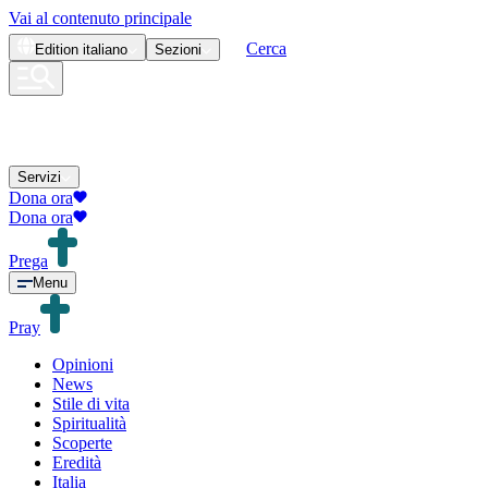
Vai al contenuto principale
Cerca
Edition
italiano
Sezioni
Servizi
Dona ora
Dona ora
Prega
Menu
Pray
Opinioni
News
Stile di vita
Spiritualità
Scoperte
Eredità
Italia