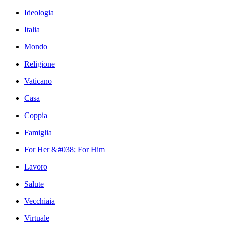
Ideologia
Italia
Mondo
Religione
Vaticano
Casa
Coppia
Famiglia
For Her &#038; For Him
Lavoro
Salute
Vecchiaia
Virtuale