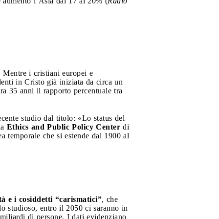
ve aumento l’Asia dal 17 al 20% (
Radio
 Mentre i cristiani europei e
nti in Cristo già iniziata da circa un
a 35 anni il rapporto percentuale tra
ente studio dal titolo: «Lo status del
lla
Ethics and Public Policy Center
di
ea temporale che si estende dal 1900 al
tà e i cosiddetti “carismatici”
, che
lo studioso, entro il 2050 ci saranno in
miliardi di persone. I dati evidenziano