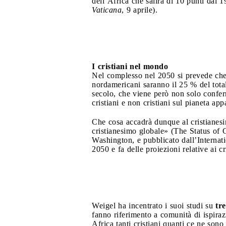
dell’Africa che salirà di 10 punti dal 
Vaticana
, 9 aprile).
I cristiani nel mondo
Nel complesso nel 2050 si prevede che i
nordamericani saranno il 25 % del total
secolo, che viene però non solo confer
cristiani e non cristiani sul pianeta app
Che cosa accadrà dunque al cristianesi
cristianesimo globale» (The Status of G
Washington, e pubblicato dall’Internat
2050 e fa delle proiezioni relative ai c
Weigel ha incentrato i suoi studi su
tre
fanno riferimento a comunità di ispirazi
Africa tanti cristiani quanti ce ne son