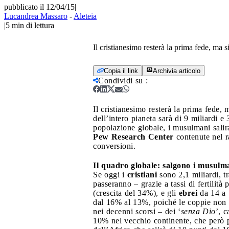
pubblicato il 12/04/15
|
Lucandrea Massaro
-
Aleteia
|
5
min di lettura
Il cristianesimo resterà la prima fede, ma 
Copia il link
Archivia articolo
Condividi su
:
Il cristianesimo resterà la prima fede,
dell’intero pianeta sarà di 9 miliardi 
popolazione globale, i musulmani salira
Pew Research Center
contenute nel r
conversioni.
Il quadro globale: salgono i musulma
Se oggi i
cristiani
sono 2,1 miliardi, t
passeranno – grazie a tassi di fertilità
(crescita del 34%), e gli
ebrei
da 14 a 1
dal 16% al 13%, poiché le coppie non cr
nei decenni scorsi – dei ‘
senza Dio
’, 
10% nel vecchio continente, che però p