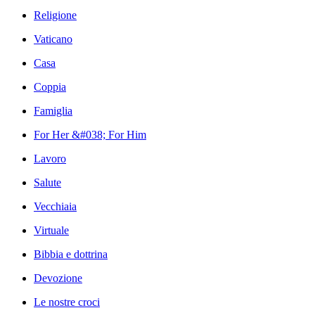
Religione
Vaticano
Casa
Coppia
Famiglia
For Her &#038; For Him
Lavoro
Salute
Vecchiaia
Virtuale
Bibbia e dottrina
Devozione
Le nostre croci