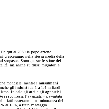
.
Da qui al 2050 la popolazione
ani cresceranno nella stessa media della
al sorpasso. Sono queste le stime del
rtalità, ma anche su flussi migratori e
ione mondiale, mentre i
musulmani
 anche gli
induisti
da 1 a 1,4 miliardi
ismo
. In calo gli
atei
e gli
agnostici
,
Se si sconfessa l’avanzata – paventata
i infatti resteranno una minoranza del
26 al 16%, a tutto vantaggio