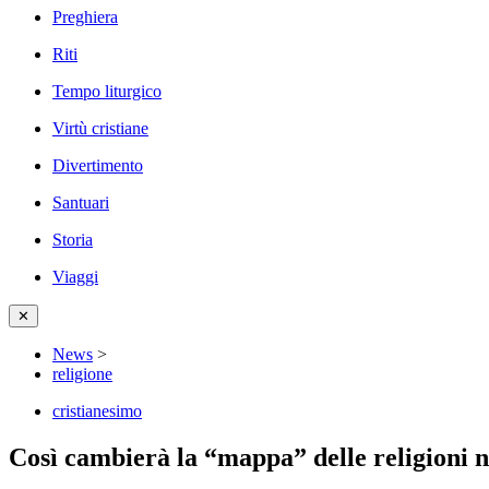
Preghiera
Riti
Tempo liturgico
Virtù cristiane
Divertimento
Santuari
Storia
Viaggi
✕
News
>
religione
cristianesimo
Così cambierà la “mappa” delle religioni n