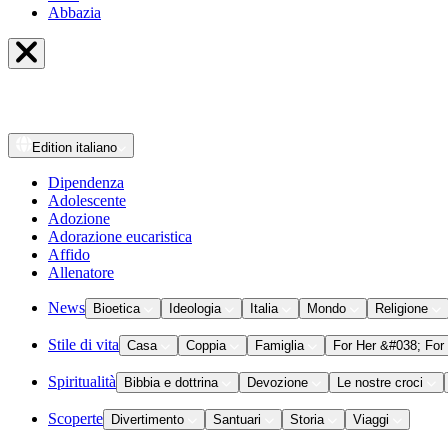
Abbazia
Edition
italiano
Dipendenza
Adolescente
Adozione
Adorazione eucaristica
Affido
Allenatore
News
Bioetica
Ideologia
Italia
Mondo
Religione
Stile di vita
Casa
Coppia
Famiglia
For Her &#038; For
Spiritualità
Bibbia e dottrina
Devozione
Le nostre croci
Scoperte
Divertimento
Santuari
Storia
Viaggi