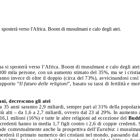
si sposterà verso l'Africa. Boom di musulmani e calo degli atei.
 ma si sposterà verso l’Africa. Boom di musulmani e calo degli atei
e 300 mila persone, con un aumento stimato del 35%, ma se i cristi
nno invece di oltre il doppio (circa del 73%), avvicinandosi così 
apporto “
Il futuro delle religioni
”, basato su tassi di fertilità e mo
ni, decrescono gli atei
ra 35 anni saranno 2,9 miliardi, sempre pari al 31% della popolaz
 più alti – da 1,6 a 2,7 miliardi, ovvero dal 23 al 29%. In aumento
6,1 milioni (16%) e tutte le altre religioni ad eccezione del
Budd
edenti hanno in media 1,7 figli contro i 2,6 di coppie credenti. 
cade contestualmente anche la prospettiva dell’
Eurabia
: i musulman
erderà il primato numerico dei cristiani nel mondo, passando dal 