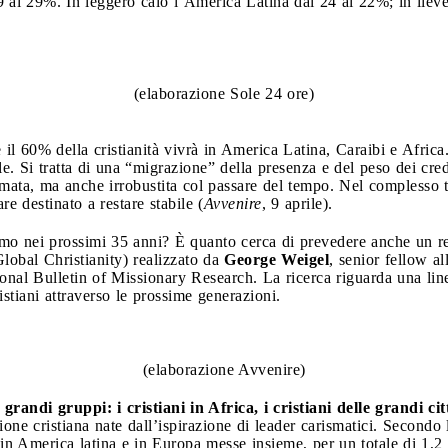
19 al 29%. In leggero calo l’America Latina dal 24 al 22%; in lie
(elaborazione Sole 24 ore)
l 60% della cristianità vivrà in America Latina, Caraibi e Africa.
e. Si tratta di una “migrazione” della presenza e del peso dei crede
mata, ma anche irrobustita col passare del tempo. Nel complesso tr
are destinato a restare stabile (
Avvenire
, 9 aprile).
mo nei prossimi 35 anni? È quanto cerca di prevedere anche un rec
lobal Christianity) realizzato da
George Weigel
, senior fellow a
ional Bulletin of Missionary Research. La ricerca riguarda una lin
ristiani attraverso le prossime generazioni.
(elaborazione Avvenire)
 grandi gruppi: i cristiani in Africa, i cristiani delle grandi cit
one cristiana nate dall’ispirazione di leader carismatici. Secondo 
o in America latina e in Europa messe insieme, per un totale di 1,2 