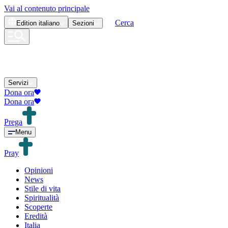
Vai al contenuto principale
Cerca
Edition
italiano
Sezioni
Servizi
Dona ora
Dona ora
Prega
Menu
Pray
Opinioni
News
Stile di vita
Spiritualità
Scoperte
Eredità
Italia