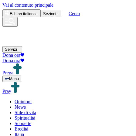
Vai al contenuto principale
Cerca
Edition
italiano
Sezioni
Servizi
Dona ora
Dona ora
Prega
Menu
Pray
Opinioni
News
Stile di vita
Spiritualità
Scoperte
Eredità
Italia