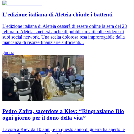
L’edizione italiana di Aleteia chiude i battenti
L'edizione italiana di Aleteia cesserà di essere online la sera del 28
febbraio. Aleteia smetterà anche di pubblicare articoli e video sui
suoi social network. Una scelta dolorosa resa improrogabile dalla
mancanza di risorse finanziarie sufficienti...
guerra
Pedro Zafra, sacerdote a Kiev: “Ringraziamo Dio
ogni giorno per il dono della vita”
Lavora a Kiev da 10 anni, e in questo anno di guerra ha aperto le