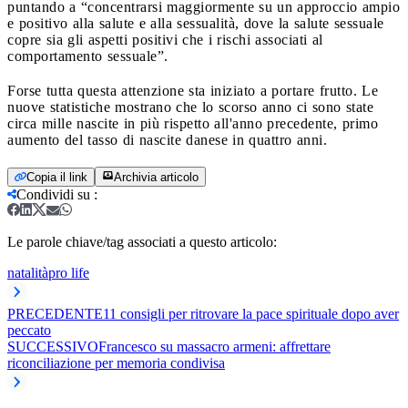
puntando a “concentrarsi maggiormente su un approccio ampio
e positivo alla salute e alla sessualità, dove la salute sessuale
copre sia gli aspetti positivi che i rischi associati al
comportamento sessuale”.
Forse tutta questa attenzione sta iniziato a portare frutto. Le
nuove statistiche mostrano che lo scorso anno ci sono state
circa mille nascite in più rispetto all'anno precedente, primo
aumento del tasso di nascite danese in quattro anni.
Copia il link
Archivia articolo
Condividi su
:
Le parole chiave/tag associati a questo articolo:
natalità
pro life
PRECEDENTE
11 consigli per ritrovare la pace spirituale dopo aver
peccato
SUCCESSIVO
Francesco su massacro armeni: affrettare
riconciliazione per memoria condivisa