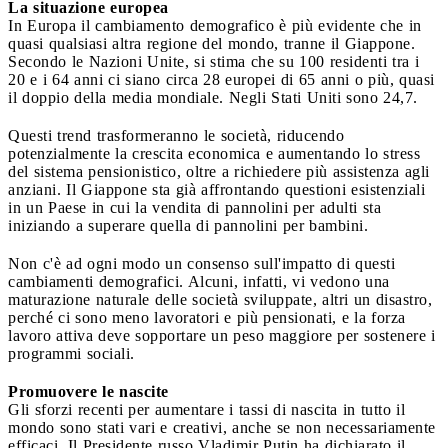
La situazione europea
In Europa il cambiamento demografico è più evidente che in
quasi qualsiasi altra regione del mondo, tranne il Giappone.
Secondo le Nazioni Unite, si stima che su 100 residenti tra i
20 e i 64 anni ci siano circa 28 europei di 65 anni o più, quasi
il doppio della media mondiale. Negli Stati Uniti sono 24,7.
Questi trend trasformeranno le società, riducendo
potenzialmente la crescita economica e aumentando lo stress
del sistema pensionistico, oltre a richiedere più assistenza agli
anziani. Il Giappone sta già affrontando questioni esistenziali
in un Paese in cui la vendita di pannolini per adulti sta
iniziando a superare quella di pannolini per bambini.
Non c'è ad ogni modo un consenso sull'impatto di questi
cambiamenti demografici. Alcuni, infatti, vi vedono una
maturazione naturale delle società sviluppate, altri un disastro,
perché ci sono meno lavoratori e più pensionati, e la forza
lavoro attiva deve sopportare un peso maggiore per sostenere i
programmi sociali.
Promuovere le nascite
Gli sforzi recenti per aumentare i tassi di nascita in tutto il
mondo sono stati vari e creativi, anche se non necessariamente
efficaci. Il Presidente russo Vladimir Putin ha dichiarato il