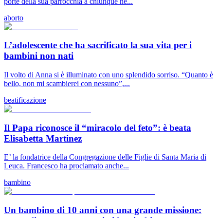
porte della sua parrocchia a chiunque ne...
aborto
L’adolescente che ha sacrificato la sua vita per i
bambini non nati
Il volto di Anna si è illuminato con uno splendido sorriso. “Quanto è
bello, non mi scambierei con nessuno”,...
beatificazione
Il Papa riconosce il “miracolo del feto”: è beata
Elisabetta Martinez
E’ la fondatrice della Congregazione delle Figlie di Santa Maria di
Leuca. Francesco ha proclamato anche...
bambino
Un bambino di 10 anni con una grande missione: