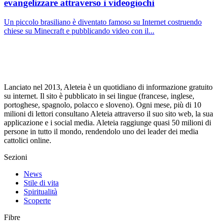
evangelizzare attraverso i videogiochi
Un piccolo brasiliano è diventato famoso su Internet costruendo
chiese su Minecraft e pubblicando video con il...
Lanciato nel 2013, Aleteia è un quotidiano di informazione gratuito
su internet. Il sito è pubblicato in sei lingue (francese, inglese,
portoghese, spagnolo, polacco e sloveno). Ogni mese, più di 10
milioni di lettori consultano Aleteia attraverso il suo sito web, la sua
applicazione e i social media. Aleteia raggiunge quasi 50 milioni di
persone in tutto il mondo, rendendolo uno dei leader dei media
cattolici online.
Sezioni
News
Stile di vita
Spiritualità
Scoperte
Fibre