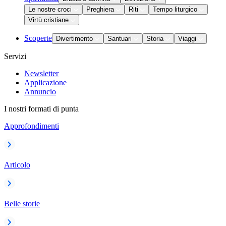
Le nostre croci
Preghiera
Riti
Tempo liturgico
Virtù cristiane
Scoperte
Divertimento
Santuari
Storia
Viaggi
Servizi
Newsletter
Applicazione
Annuncio
I nostri formati di punta
Approfondimenti
Articolo
Belle storie