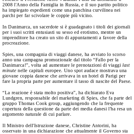
2008 l'Anno della Famiglia in Russia, e il suo partito politico
ha impiegato espedienti come una panchina curvilinea nei
parchi per far scivolare le coppie più vicino.
In Danimarca, un sacerdote si è guadagnato i titoli dei giornali
per i suoi scritti entusiasti su sesso ed erotismo, mentre un
imprenditore ha creato un sito di appuntamenti a favore della
procreazione.
Spies, una compagnia di viaggi danese, ha avviato lo scorso
anno una campagna promozionale dal titolo “Fallo per la
Danimarca!”, volta ad aumentare le prenotazioni di viaggi
last
minute
nelle capitali europee. Uno spot audace mostrava una
giovane coppia danese che arrivava in un hotel di Parigi per
fare la propria parte per aumentare il tasso di nascite del Paese.
“La reazione è stata molto positiva”, ha dichiarato Eva
Lundgren, responsabile del marketing di Spies, che fa parte del
gruppo Thomas Cook group, aggiungendo che la frequente
copertura della questione da parte dei media danesi l'ha resa un
argomento naturale di cui parlare.
Il Ministro dell'Istruzione danese, Christine Antorini, ha
osservato in una dichiarazione che attualmente il Governo sta