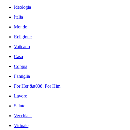
Ideologia
Italia
Mondo
Religione
Vaticano
Casa
Coppia
Famiglia
For Her &#038; For Him
Lavoro
Salute
Vecchiaia
Virtuale