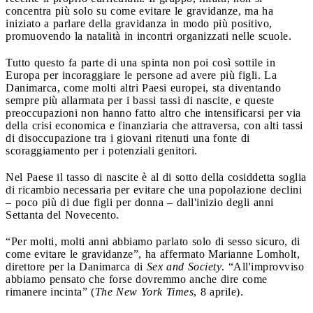
concentra più solo su come evitare le gravidanze, ma ha
iniziato a parlare della gravidanza in modo più positivo,
promuovendo la natalità in incontri organizzati nelle scuole.
Tutto questo fa parte di una spinta non poi così sottile in
Europa per incoraggiare le persone ad avere più figli. La
Danimarca, come molti altri Paesi europei, sta diventando
sempre più allarmata per i bassi tassi di nascite, e queste
preoccupazioni non hanno fatto altro che intensificarsi per via
della crisi economica e finanziaria che attraversa, con alti tassi
di disoccupazione tra i giovani ritenuti una fonte di
scoraggiamento per i potenziali genitori.
Nel Paese il tasso di nascite è al di sotto della cosiddetta soglia
di ricambio necessaria per evitare che una popolazione declini
– poco più di due figli per donna – dall'inizio degli anni
Settanta del Novecento.
“Per molti, molti anni abbiamo parlato solo di sesso sicuro, di
come evitare le gravidanze”, ha affermato Marianne Lomholt,
direttore per la Danimarca di
Sex and Society
. “All'improvviso
abbiamo pensato che forse dovremmo anche dire come
rimanere incinta” (
The New York Times
, 8 aprile).