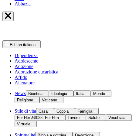
Abbazia
Edition
italiano
Dipendenza
Adolescente
Adozione
Adorazione eucaristica
Affido
Allenatore
News
Bioetica
Ideologia
Italia
Mondo
Religione
Vaticano
Stile di vita
Casa
Coppia
Famiglia
For Her &#038; For Him
Lavoro
Salute
Vecchiaia
Virtuale
Spiritualità
Bibbia e dottrina
Devozione