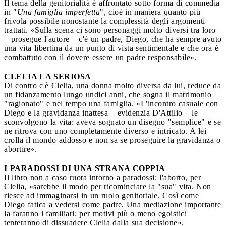
Il tema della genitorialità è affrontato sotto forma di commedia
in "
Una famiglia imperfetta
", cioè in maniera quanto più
frivola possibile nonostante la complessità degli argomenti
trattati. «Sulla scena ci sono personaggi molto diversi tra loro
– prosegue l'autore – c'è un padre, Diego, che ha sempre avuto
una vita libertina da un punto di vista sentimentale e che ora è
combattuto con il dovere essere un padre responsabile».
CLELIA LA SERIOSA
Di contro c'è Clelia, una donna molto diversa da lui, reduce da
un fidanzamento lungo undici anni, che sogna il matrimonio
"ragionato" e nel tempo una famiglia. «L'incontro casuale con
Diego e la gravidanza inattesa – evidenzia D'Attilio – le
sconvolgono la vita: aveva sognato un disegno "semplice" e se
ne ritrova con uno completamente diverso e intricato. A lei
crolla il mondo addosso e non sa se proseguire la gravidanza o
abortire».
I PARADOSSI DI UNA STRANA COPPIA
Il libro non a caso ruota intorno a paradossi: l'aborto, per
Clelia, «sarebbe il modo per ricominciare la "sua" vita. Non
riesce ad immaginarsi in un ruolo genitoriale. Così come
Diego fatica a vedersi come padre. Una mediazione importante
la faranno i familiari: per motivi più o meno egoistici
tenteranno di dissuadere Clelia dalla sua decisione».