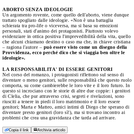
ABORTO SENZA IDEOLOGIE
Un argomento rovente, come quello dell'aborto, viene dunque
trattato spogliato dalle ideologie. «Non è una battaglia
schierata tra pro-life o viceversa, ma si basa su emozioni
personali, stati d'animo dei protagonisti. Piuttosto volevo
evidenziare in ottica positiva l'imprevedibilità della vita, quello
che alcuni chiamano destino o caso ma che, in chiave cristiana
– ragiona l'autore –
può essere visto come un disegno della
Provvidenza, ecco perché dico che si viaggia ben oltre le
ideologie».
LA RESPONSABILITA' DI ESSERE GENITORI
Nel corso del romanzo, i protagonisti riflettono sul senso di
diventare o meno genitori, sulle responsabilità che questo ruolo
comporta, su come cambierebbe le loro vite e il loro futuro. In
questo si incrociano con le storie di altre due coppie: i genitori
di Clelia, che pur attraverso crisi, segreti e rivelazioni, sono
riusciti a tenere in piedi il loro matrimonio e il loro essere
genitori; Marta e Matteo, amici intimi di Diego che sperano di
diventare presto genitori (loro sì!), ma si trovano incontro ai
problemi che crea una gravidanza che tarda ad arrivare.
Copia il link
Archivia articolo