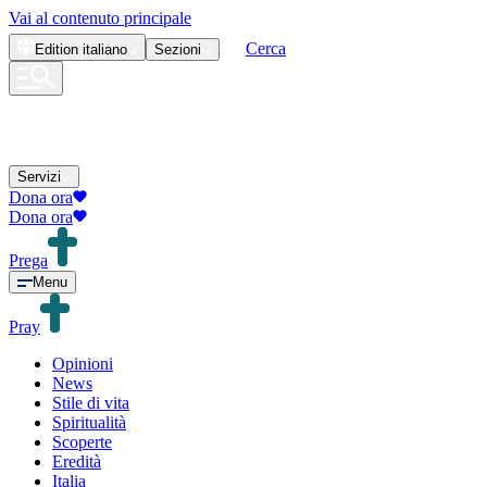
Vai al contenuto principale
Cerca
Edition
italiano
Sezioni
Servizi
Dona ora
Dona ora
Prega
Menu
Pray
Opinioni
News
Stile di vita
Spiritualità
Scoperte
Eredità
Italia