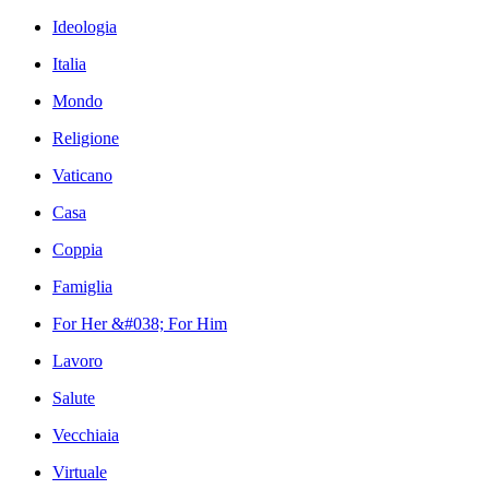
Ideologia
Italia
Mondo
Religione
Vaticano
Casa
Coppia
Famiglia
For Her &#038; For Him
Lavoro
Salute
Vecchiaia
Virtuale