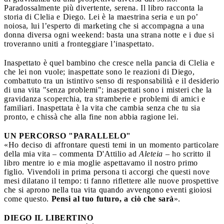
Paradossalmente più divertente, serena. Il libro racconta la
storia di Clelia e Diego. Lei è la maestrina seria e un po’
noiosa, lui l’esperto di marketing che si accompagna a una
donna diversa ogni weekend: basta una strana notte e i due si
troveranno uniti a fronteggiare l’inaspettato.
Inaspettato è quel bambino che cresce nella pancia di Clelia e
che lei non vuole; inaspettate sono le reazioni di Diego,
combattuto tra un istintivo senso di responsabilità e il desiderio
di una vita "senza problemi"; inaspettati sono i misteri che la
gravidanza scoperchia, tra stramberie e problemi di amici e
familiari. Inaspettata è la vita che cambia senza che tu sia
pronto, e chissà che alla fine non abbia ragione lei.
UN PERCORSO "PARALLELO"
«Ho deciso di affrontare questi temi in un momento particolare
della mia vita – commenta D'Attilio ad
Aleteia
– ho scritto il
libro mentre io e mia moglie aspettavamo il nostro primo
figlio. Vivendoli in prima persona ti accorgi che questi nove
mesi dilatano il tempo: ti fanno riflettere alle nuove prospettive
che si aprono nella tua vita quando avvengono eventi gioiosi
come questo.
Pensi al tuo futuro, a ciò che sarà
».
DIEGO IL LIBERTINO