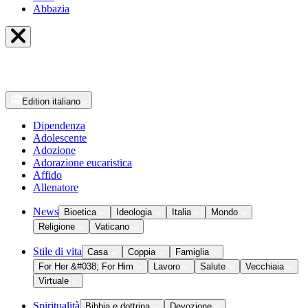
Abbazia
Edition
italiano
Dipendenza
Adolescente
Adozione
Adorazione eucaristica
Affido
Allenatore
News
Bioetica
Ideologia
Italia
Mondo
Religione
Vaticano
Stile di vita
Casa
Coppia
Famiglia
For Her &#038; For Him
Lavoro
Salute
Vecchiaia
Virtuale
Spiritualità
Bibbia e dottrina
Devozione