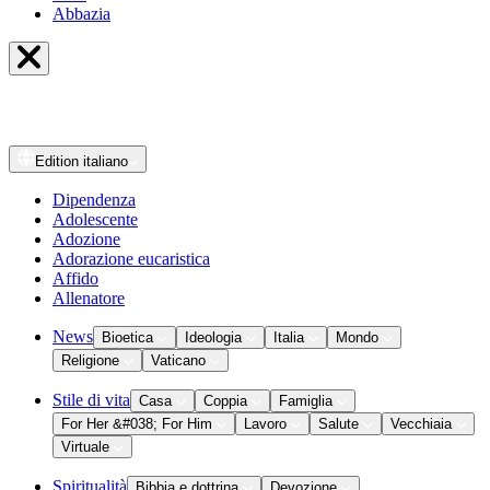
Abbazia
Edition
italiano
Dipendenza
Adolescente
Adozione
Adorazione eucaristica
Affido
Allenatore
News
Bioetica
Ideologia
Italia
Mondo
Religione
Vaticano
Stile di vita
Casa
Coppia
Famiglia
For Her &#038; For Him
Lavoro
Salute
Vecchiaia
Virtuale
Spiritualità
Bibbia e dottrina
Devozione