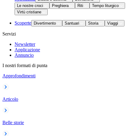
Le nostre croci
Preghiera
Riti
Tempo liturgico
Virtù cristiane
Scoperte
Divertimento
Santuari
Storia
Viaggi
Servizi
Newsletter
Applicazione
Annuncio
I nostri formati di punta
Approfondimenti
Articolo
Belle storie