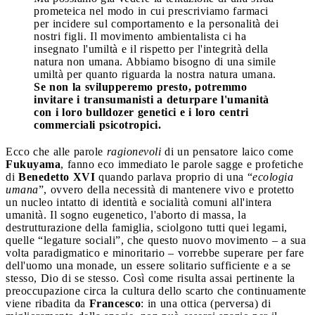
prometeica nel modo in cui prescriviamo farmaci
per incidere sul comportamento e la personalità dei
nostri figli. Il movimento ambientalista ci ha
insegnato l'umiltà e il rispetto per l'integrità della
natura non umana. Abbiamo bisogno di una simile
umiltà per quanto riguarda la nostra natura umana.
Se non la svilupperemo presto, potremmo
invitare i transumanisti a deturpare l'umanità
con i loro bulldozer genetici e i loro centri
commerciali psicotropici.
Ecco che alle parole
ragionevoli
di un pensatore laico come
Fukuyama
, fanno eco immediato le parole sagge e profetiche
di
Benedetto XVI
quando parlava proprio di una “
ecologia
umana
”, ovvero della necessità di mantenere vivo e protetto
un nucleo intatto di identità e socialità comuni all'intera
umanità. Il sogno eugenetico, l'aborto di massa, la
destrutturazione della famiglia, sciolgono tutti quei legami,
quelle “legature sociali”, che questo nuovo movimento – a sua
volta paradigmatico e minoritario – vorrebbe superare per fare
dell'uomo una monade, un essere solitario sufficiente e a se
stesso, Dio di se stesso. Così come risulta assai pertinente la
preoccupazione circa la cultura dello scarto che continuamente
viene ribadita da
Francesco
: in una ottica (perversa) di