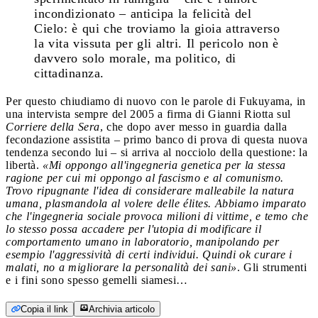
incondizionato – anticipa la felicità del
Cielo: è qui che troviamo la gioia attraverso
la vita vissuta per gli altri. Il pericolo non è
davvero solo morale, ma politico, di
cittadinanza.
Per questo chiudiamo di nuovo con le parole di Fukuyama, in
una intervista sempre del 2005 a firma di Gianni Riotta sul
Corriere della Sera
, che dopo aver messo in guardia dalla
fecondazione assistita – primo banco di prova di questa nuova
tendenza secondo lui – si arriva al nocciolo della questione: la
libertà.
«Mi oppongo all'ingegneria genetica per la stessa
ragione per cui mi oppongo al fascismo e al comunismo.
Trovo ripugnante l'idea di considerare malleabile la natura
umana, plasmandola al volere delle élites. Abbiamo imparato
che l'ingegneria sociale provoca milioni di vittime, e temo che
lo stesso possa accadere per l'utopia di modificare il
comportamento umano in laboratorio, manipolando per
esempio l'aggressività di certi individui. Quindi ok curare i
malati, no a migliorare la personalità dei sani»
. Gli strumenti
e i fini sono spesso gemelli siamesi…
Copia il link
Archivia articolo