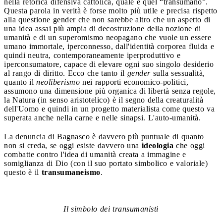
nella retorica difensiva cattolica, quale è quel “transumano”.
Questa parola in verità è forse molto più utile e precisa rispetto
alla questione gender che non sarebbe altro che un aspetto di
una idea assai più ampia di decostruzione della nozione di
umanità e di un superomismo neopagano che vuole un essere
umano immortale, iperconnesso, dall'identità corporea fluida e
quindi neutra, contemporaneamente iperproduttivo e
iperconsumatore, capace di elevare ogni suo singolo desiderio
al rango di diritto. Ecco che tanto il
gender
sulla sessualità,
quanto il
neoliberismo
nei rapporti economico-politici,
assumono una dimensione più organica di libertà senza regole,
la Natura (in senso aristotelico) è il segno della creaturalità
dell'Uomo e quindi in un progetto materialista come questo va
superata anche nella carne e nelle sinapsi. L'auto-umanità.
La denuncia di Bagnasco è davvero più puntuale di quanto
non si creda, se oggi esiste davvero una
ideologia
che oggi
combatte contro l'idea di umanità creata a immagine e
somiglianza di Dio (con il suo portato simbolico e valoriale)
questo è il
transumaneismo
.
Il simbolo dei transumanisti