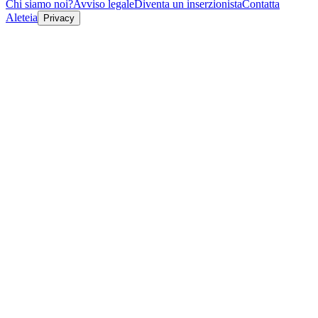
Chi siamo noi?
Avviso legale
Diventa un inserzionista
Contatta
Aleteia
Privacy