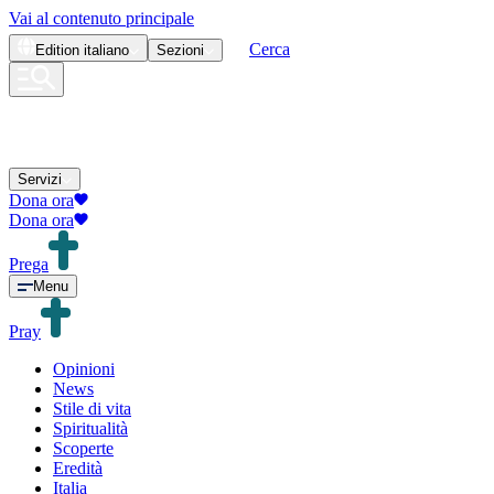
Vai al contenuto principale
Cerca
Edition
italiano
Sezioni
Servizi
Dona ora
Dona ora
Prega
Menu
Pray
Opinioni
News
Stile di vita
Spiritualità
Scoperte
Eredità
Italia