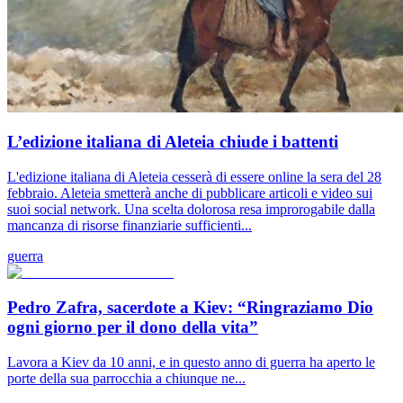
L’edizione italiana di Aleteia chiude i battenti
L'edizione italiana di Aleteia cesserà di essere online la sera del 28
febbraio. Aleteia smetterà anche di pubblicare articoli e video sui
suoi social network. Una scelta dolorosa resa improrogabile dalla
mancanza di risorse finanziarie sufficienti...
guerra
Pedro Zafra, sacerdote a Kiev: “Ringraziamo Dio
ogni giorno per il dono della vita”
Lavora a Kiev da 10 anni, e in questo anno di guerra ha aperto le
porte della sua parrocchia a chiunque ne...