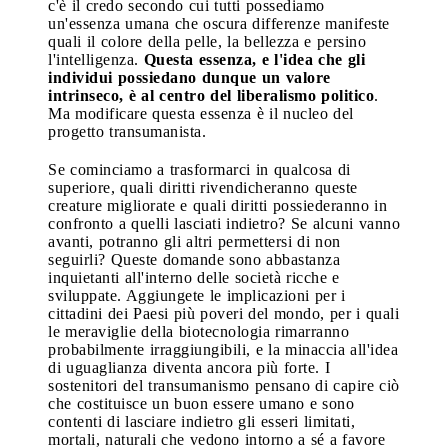
c'è il credo secondo cui tutti possediamo
un'essenza umana che oscura differenze manifeste
quali il colore della pelle, la bellezza e persino
l'intelligenza.
Questa essenza, e l'idea che gli
individui possiedano dunque un valore
intrinseco, è al centro del liberalismo politico
.
Ma modificare questa essenza è il nucleo del
progetto transumanista.
Se cominciamo a trasformarci in qualcosa di
superiore, quali diritti rivendicheranno queste
creature migliorate e quali diritti possiederanno in
confronto a quelli lasciati indietro? Se alcuni vanno
avanti, potranno gli altri permettersi di non
seguirli? Queste domande sono abbastanza
inquietanti all'interno delle società ricche e
sviluppate. Aggiungete le implicazioni per i
cittadini dei Paesi più poveri del mondo, per i quali
le meraviglie della biotecnologia rimarranno
probabilmente irraggiungibili, e la minaccia all'idea
di uguaglianza diventa ancora più forte. I
sostenitori del transumanismo pensano di capire ciò
che costituisce un buon essere umano e sono
contenti di lasciare indietro gli esseri limitati,
mortali, naturali che vedono intorno a sé a favore