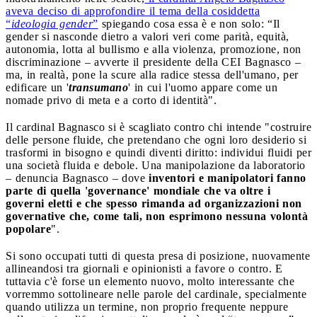
aveva deciso di approfondire il tema della cosiddetta
“
ideologia gender
”
spiegando cosa essa è e non solo: “Il
gender si nasconde dietro a valori veri come parità, equità,
autonomia, lotta al bullismo e alla violenza, promozione, non
discriminazione – avverte il presidente della CEI Bagnasco –
ma, in realtà, pone la scure alla radice stessa dell'umano, per
edificare un '
transumano
' in cui l'uomo appare come un
nomade privo di meta e a corto di identità".
Il cardinal Bagnasco si è scagliato contro chi intende "costruire
delle persone fluide, che pretendano che ogni loro desiderio si
trasformi in bisogno e quindi diventi diritto: individui fluidi per
una società fluida e debole. Una manipolazione da laboratorio
– denuncia Bagnasco – dove
inventori e manipolatori fanno
parte di quella 'governance' mondiale che va oltre i
governi eletti e che spesso rimanda ad organizzazioni non
governative che, come tali, non esprimono nessuna volontà
popolare
".
Si sono occupati tutti di questa presa di posizione, nuovamente
allineandosi tra giornali e opinionisti a favore o contro. E
tuttavia c'è forse un elemento nuovo, molto interessante che
vorremmo sottolineare nelle parole del cardinale, specialmente
quando utilizza un termine, non proprio frequente neppure