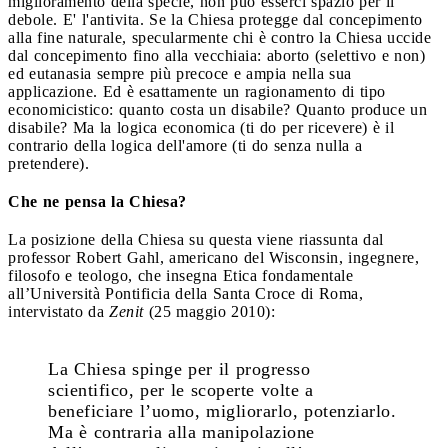
miglioramento della specie, non può esserci spazio per il
debole. E' l'antivita. Se la Chiesa protegge dal concepimento
alla fine naturale, specularmente chi è contro la Chiesa uccide
dal concepimento fino alla vecchiaia: aborto (selettivo e non)
ed eutanasia sempre più precoce e ampia nella sua
applicazione. Ed è esattamente un ragionamento di tipo
economicistico: quanto costa un disabile? Quanto produce un
disabile? Ma la logica economica (ti do per ricevere) è il
contrario della logica dell'amore (ti do senza nulla a
pretendere).
Che ne pensa la Chiesa?
La posizione della Chiesa su questa viene riassunta dal
professor Robert Gahl, americano del Wisconsin, ingegnere,
filosofo e teologo, che insegna Etica fondamentale
all’Università Pontificia della Santa Croce di Roma,
intervistato da
Zenit
(25 maggio 2010):
La Chiesa spinge per il progresso
scientifico, per le scoperte volte a
beneficiare l’uomo, migliorarlo, potenziarlo.
Ma è contraria alla manipolazione