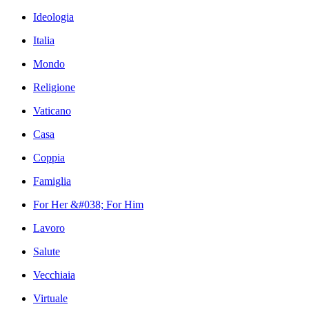
Ideologia
Italia
Mondo
Religione
Vaticano
Casa
Coppia
Famiglia
For Her &#038; For Him
Lavoro
Salute
Vecchiaia
Virtuale