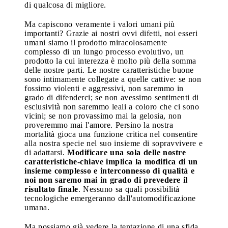
di qualcosa di migliore.
Ma capiscono veramente i valori umani più
importanti? Grazie ai nostri ovvi difetti, noi esseri
umani siamo il prodotto miracolosamente
complesso di un lungo processo evolutivo, un
prodotto la cui interezza è molto più della somma
delle nostre parti. Le nostre caratteristiche buone
sono intimamente collegate a quelle cattive: se non
fossimo violenti e aggressivi, non saremmo in
grado di difenderci; se non avessimo sentimenti di
esclusività non saremmo leali a coloro che ci sono
vicini; se non provassimo mai la gelosia, non
proveremmo mai l'amore. Persino la nostra
mortalità gioca una funzione critica nel consentire
alla nostra specie nel suo insieme di sopravvivere e
di adattarsi.
Modificare una sola delle nostre
caratteristiche-chiave implica la modifica di un
insieme complesso e interconnesso di qualità e
noi non saremo mai in grado di prevedere il
risultato finale
. Nessuno sa quali possibilità
tecnologiche emergeranno dall'automodificazione
umana.
Ma possiamo già vedere la tentazione di una sfida