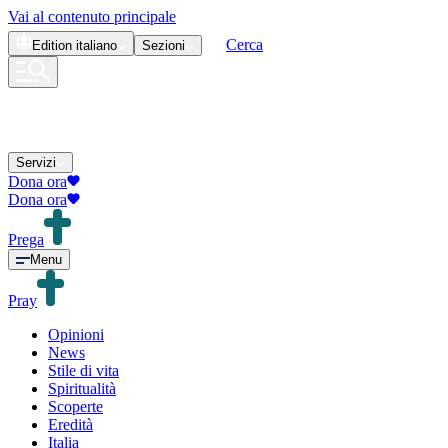
Vai al contenuto principale
Cerca
Edition
italiano
Sezioni
Servizi
Dona ora
Dona ora
Prega
Menu
Pray
Opinioni
News
Stile di vita
Spiritualità
Scoperte
Eredità
Italia