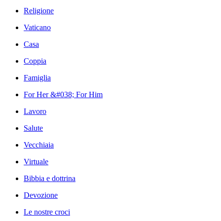
Religione
Vaticano
Casa
Coppia
Famiglia
For Her &#038; For Him
Lavoro
Salute
Vecchiaia
Virtuale
Bibbia e dottrina
Devozione
Le nostre croci