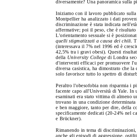
diversamente? Una panoramica sulla più 
Iniziamo con il lavoro pubblicato sulla
Montpellier ha analizzato i dati proveni
discriminazione è stata indicata nell'et
affermative; poi il peso, che è risultato
L'orientamento sessuale si è posiziona
quelli stigmatizzati a causa dei chili.
T
(interessava il 7% nel 1996 ed è cresci
42,5% tra i gravi obesi). Questi risulta
della
University College
di Londra seco
d'interventi efficaci per promuovere l'
diversa casistica, ha dimostrato che la
solo favorisce tutto lo spettro di distu
Peraltro l'obesofobia non risparmia i
facente capo all'Università di Yale. In
esaminati era stato vittima di almeno u
trovano in una condizione determinata 
e ben maggiore, tanto per dire, della co
specificamente dedicati (20-24% nel ca
e Brückner).
Rimanendo in tema di discriminazioni, 
anche gli episodi di aggressione, ostili