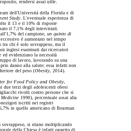
posito, rendersi assai utile.
eam dell'Università della Florida e di
ment Study
. L'eventuale esperienza di
lto il 13 e il 10% di risposte
sato il 7,1% degli intervistati.
 dall'1,7% del campione,
un quinto di
 eccessivo è aumentato nel tempo
 tra chi è solo sovrappeso, ma il
ni inglesi esaminati dai ricercatori
e ed evidenziano la necessità
gruppo di lavoro, lavorando su una
prio danno alla salute; essa infatti non
teriore del peso (
Obesity
, 2014).
er for Food Policy and Obesity
,
i due terzi degli adolescenti obesi
gliacchi rivolti contro persone che si
 Medicine
1990), percentuale assai alta
zigoti iscritti nei registri
e 6,7% in quello americano di Bearman
 sovrappeso, si stiano moltiplicando
morale della Chiesa è infatti oggetto di