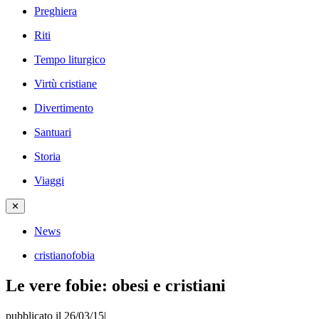
Preghiera
Riti
Tempo liturgico
Virtù cristiane
Divertimento
Santuari
Storia
Viaggi
✕
News
cristianofobia
Le vere fobie: obesi e cristiani
pubblicato il 26/03/15
|