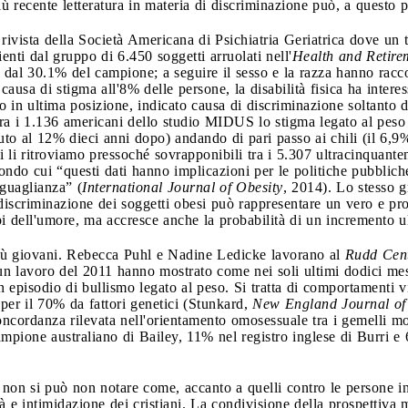
recente letteratura in materia di discriminazione può, a questo pro
 rivista della Società Americana di Psichiatria Geriatrica dove un t
enti dal gruppo di 6.450 soggetti arruolati nell'
Health and Retire
à dal 30.1% del campione; a seguire il sesso e la razza hanno racco
 causa di stigma all'8% delle persone, la disabilità fisica ha interes
to in ultima posizione, indicato causa di discriminazione soltanto
ra i 1.136 americani dello studio MIDUS lo stigma legato al peso
uto al 12% dieci anni dopo) andando di pari passo ai chili (il 6,9%
ti li ritroviamo pressoché sovrapponibili tra i 5.307 ultracinquanten
ndo cui “questi dati hanno implicazioni per le politiche pubblich
uguaglianza” (
International Journal of Obesity
, 2014). Lo stesso 
 discriminazione dei soggetti obesi può rappresentare un vero e pro
rbi dell'umore, ma accresce anche la probabilità di un incremento ul
 più giovani. Rebecca Puhl e Nadine Ledicke lavorano al
Rudd Cent
 un lavoro del 2011 hanno mostrato come nei soli ultimi dodici mes
n episodio di bullismo legato al peso. Si tratta di comportamenti vi
per il 70% da fattori genetici (Stunkard,
New England Journal of
ncordanza rilevata nell'orientamento omosessuale tra i gemelli mono
mpione australiano di Bailey, 11% nel registro inglese di Burri 
non si può non notare come, accanto a quelli contro le persone in
tà e intimidazione dei cristiani. La condivisione della prospettiva 