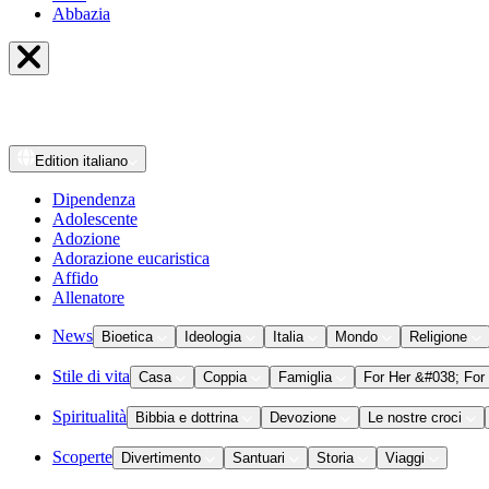
Abbazia
Edition
italiano
Dipendenza
Adolescente
Adozione
Adorazione eucaristica
Affido
Allenatore
News
Bioetica
Ideologia
Italia
Mondo
Religione
Stile di vita
Casa
Coppia
Famiglia
For Her &#038; For
Spiritualità
Bibbia e dottrina
Devozione
Le nostre croci
Scoperte
Divertimento
Santuari
Storia
Viaggi