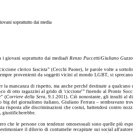
giovani soprattutto dai media
 i giovani soprattutto dai media
di Renzo Puccetti/Giuliano Guzzo
iccione clerico fascista” (Cecchi Paone), le parole volte a sottolin
sempre provenienti da soggetti vicini al mondo LGBT, si sprecano
r la mancanza di rispetto, ma anche perché destinate a qualcuno ch
nco di otto ragazzini al grido di 'ciccione'” finendo al Pronto Socc
” (
Corriere della Sera
, 9.1.2011). Ciò nonostante, gli insulti al d
tro big del giornalismo italiano, Giuliano Ferrara – sembravano tro
ta risposta alle discriminazioni che costui, battendosi contro noz
, giustificherebbe.
ero che le persone con tendenze omosessuali sono quelle più espos
stimoniare il diluvio di contumelie recapitate sui social all'auto