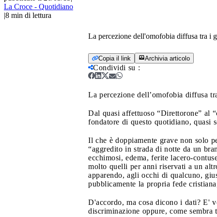
La Croce - Quotidiano
|
8
min di lettura
La percezione dell'omofobia diffusa tra i 
Copia il link
Archivia articolo
Condividi su
:
La percezione dell’omofobia diffusa tra
Dal quasi affettuoso “Direttorone” al “c
fondatore di questo quotidiano, quasi 
Il che è doppiamente grave non solo pe
“aggredito in strada di notte da un bra
ecchimosi, edema, ferite lacero-contuse
molto quelli per anni riservati a un al
apparendo, agli occhi di qualcuno, gius
pubblicamente la propria fede cristiana
D'accordo, ma cosa dicono i dati? E' v
discriminazione oppure, come sembra te