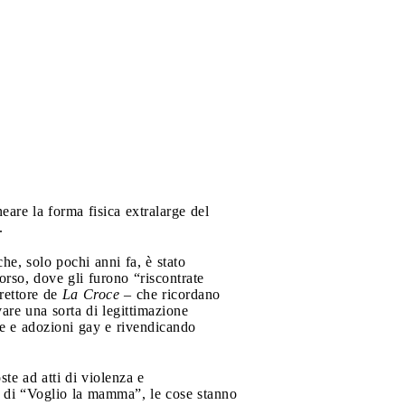
eare la forma fisica extralarge del
.
e, solo pochi anni fa, è stato
orso, dove gli furono “riscontrate
irettore de
La Croce
– che ricordano
vare una sorta di legittimazione
ze e adozioni gay e rivendicando
te ad atti di violenza e
re di “Voglio la mamma”, le cose stanno