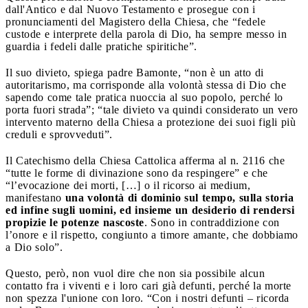
dall'Antico e dal Nuovo Testamento e prosegue con i
pronunciamenti del Magistero della Chiesa, che “fedele
custode e interprete della parola di Dio, ha sempre messo in
guardia i fedeli dalle pratiche spiritiche”.
Il suo divieto, spiega padre Bamonte, “non è un atto di
autoritarismo, ma corrisponde alla volontà stessa di Dio che
sapendo come tale pratica nuoccia al suo popolo, perché lo
porta fuori strada”; “tale divieto va quindi considerato un vero
intervento materno della Chiesa a protezione dei suoi figli più
creduli e sprovveduti”.
Il Catechismo della Chiesa Cattolica afferma al n. 2116 che
“tutte le forme di divinazione sono da respingere” e che
“l’evocazione dei morti, […] o il ricorso ai medium,
manifestano
una volontà di dominio sul tempo, sulla storia
ed infine sugli uomini, ed insieme un desiderio di rendersi
propizie le potenze nascoste
. Sono in contraddizione con
l’onore e il rispetto, congiunto a timore amante, che dobbiamo
a Dio solo”.
Questo, però, non vuol dire che non sia possibile alcun
contatto fra i viventi e i loro cari già defunti, perché la morte
non spezza l'unione con loro. “Con i nostri defunti – ricorda