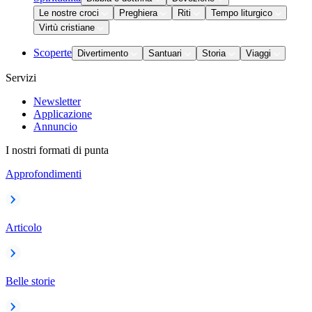
Le nostre croci
Preghiera
Riti
Tempo liturgico
Virtù cristiane
Scoperte
Divertimento
Santuari
Storia
Viaggi
Servizi
Newsletter
Applicazione
Annuncio
I nostri formati di punta
Approfondimenti
Articolo
Belle storie