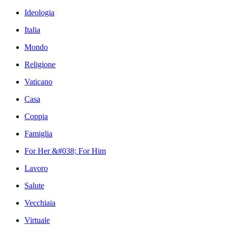
Ideologia
Italia
Mondo
Religione
Vaticano
Casa
Coppia
Famiglia
For Her &#038; For Him
Lavoro
Salute
Vecchiaia
Virtuale