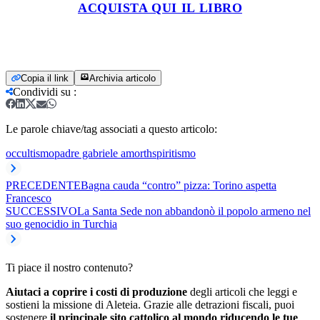
ACQUISTA QUI IL LIBRO
Copia il link
Archivia articolo
Condividi su
:
Le parole chiave/tag associati a questo articolo:
occultismo
padre gabriele amorth
spiritismo
PRECEDENTE
​Bagna cauda “contro” pizza: Torino aspetta
Francesco
SUCCESSIVO
La Santa Sede non abbandonò il popolo armeno nel
suo genocidio in Turchia
Ti piace il nostro contenuto?
Aiutaci a coprire i costi di produzione
degli articoli che leggi e
sostieni la missione di Aleteia. Grazie alle detrazioni fiscali, puoi
sostenere
il principale sito cattolico al mondo riducendo le tue