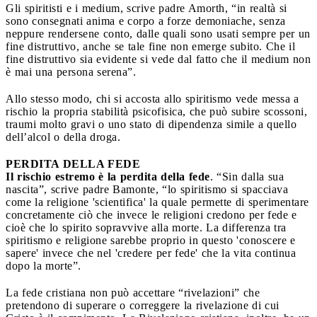
Gli spiritisti e i medium, scrive padre Amorth, “in realtà si
sono consegnati anima e corpo a forze demoniache, senza
neppure rendersene conto, dalle quali sono usati sempre per un
fine distruttivo, anche se tale fine non emerge subito. Che il
fine distruttivo sia evidente si vede dal fatto che il medium non
è mai una persona serena”.
Allo stesso modo, chi si accosta allo spiritismo vede messa a
rischio la propria stabilità psicofisica, che può subire scossoni,
traumi molto gravi o uno stato di dipendenza simile a quello
dell’alcol o della droga.
PERDITA DELLA FEDE
Il rischio estremo è la perdita della fede
. “Sin dalla sua
nascita”, scrive padre Bamonte, “lo spiritismo si spacciava
come la religione 'scientifica' la quale permette di sperimentare
concretamente ciò che invece le religioni credono per fede e
cioè che lo spirito sopravvive alla morte. La differenza tra
spiritismo e religione sarebbe proprio in questo 'conoscere e
sapere' invece che nel 'credere per fede' che la vita continua
dopo la morte”.
La fede cristiana non può accettare “rivelazioni” che
pretendono di superare o correggere la rivelazione di cui