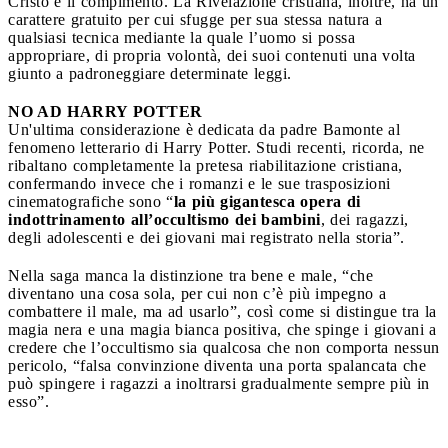
Cristo è il compimento. La Rivelazione cristiana, inoltre, ha un
carattere gratuito per cui sfugge per sua stessa natura a
qualsiasi tecnica mediante la quale l’uomo si possa
appropriare, di propria volontà, dei suoi contenuti una volta
giunto a padroneggiare determinate leggi.
NO AD HARRY POTTER
Un'ultima considerazione è dedicata da padre Bamonte al
fenomeno letterario di Harry Potter. Studi recenti, ricorda, ne
ribaltano completamente la pretesa riabilitazione cristiana,
confermando invece che i romanzi e le sue trasposizioni
cinematografiche sono “
la più gigantesca opera di
indottrinamento all’occultismo dei bambini
, dei ragazzi,
degli adolescenti e dei giovani mai registrato nella storia”.
Nella saga manca la distinzione tra bene e male, “che
diventano una cosa sola, per cui non c’è più impegno a
combattere il male, ma ad usarlo”, così come si distingue tra la
magia nera e una magia bianca positiva, che spinge i giovani a
credere che l’occultismo sia qualcosa che non comporta nessun
pericolo, “falsa convinzione diventa una porta spalancata che
può spingere i ragazzi a inoltrarsi gradualmente sempre più in
esso”.