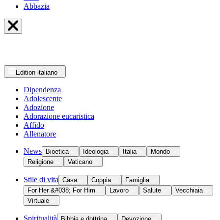
Abbazia
Edition
italiano
Dipendenza
Adolescente
Adozione
Adorazione eucaristica
Affido
Allenatore
News
Bioetica
Ideologia
Italia
Mondo
Religione
Vaticano
Stile di vita
Casa
Coppia
Famiglia
For Her &#038; For Him
Lavoro
Salute
Vecchiaia
Virtuale
Spiritualità
Bibbia e dottrina
Devozione