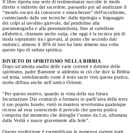
Il libro riporta una serie di testimonianze raccolte in modo
diretto o indiretto dal sacerdote, passando poi ad analizzare il
“mondo oscuro da conoscere e smascherare” dell'occultismo,
cominciando dalle sue tecniche: dalla tipologia o linguaggio
dei colpi al tavolino girevole, dal pendolino alla
pneumatografia e alla pneumatofonia, fino al cartellone
alfabetico, chiamato anche ouija, che oggi è la tecnica più di
moda soprattutto tra i giovani, al punto che secondo dati
statistici, almeno il 30% di loro ha fatto almeno una volta
questo tipo di seduta spiritica.
DIVIETO DI SPIRITISMO NELLA BIBBIA
Dopo un'attenta analisi delle varie correnti e dottrine dello
spiritismo, padre Bamonte si addentra in ciò che dice la Bibbia
sul tema, sottolineando come il testo sacro vieti questa pratica,
molto diffusa anche nell’antico Oriente.
“Per questo motivo, quando in vista della sua futura
Incarnazione Dio cominciò a formarsi in quell’area della terra
il suo popolo Israele, vietò in maniera severissima qualunque
ricorso ad essa conoscendo il pericolo che questa pratica
comporta dal momento che distoglie l’uomo da Lui, allontana
dalla Verità e nuoce gravemente alla fede”.
Questa proibizione è esemplificata in numerosi esempi tratti