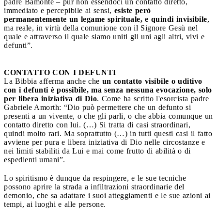
padre Bamonte – pur non essendoci un contatto diretto,
immediato e percepibile ai sensi,
esiste però
permanentemente un legame spirituale, e quindi invisibile
,
ma reale, in virtù della comunione con il Signore Gesù nel
quale e attraverso il quale siamo uniti gli uni agli altri, vivi e
defunti”.
CONTATTO CON I DEFUNTI
La Bibbia afferma anche che
un contatto visibile o uditivo
con i defunti è possibile, ma senza nessuna evocazione, solo
per libera iniziativa di Dio
. Come ha scritto l'esorcista padre
Gabriele Amorth: “Dio può permettere che un defunto si
presenti a un vivente, o che gli parli, o che abbia comunque un
contatto diretto con lui. (…) Si tratta di casi straordinari,
quindi molto rari. Ma soprattutto (…) in tutti questi casi il fatto
avviene per pura e libera iniziativa di Dio nelle circostanze e
nei limiti stabiliti da Lui e mai come frutto di abilità o di
espedienti umani”.
Lo spiritismo è dunque da respingere, e le sue tecniche
possono aprire la strada a infiltrazioni straordinarie del
demonio, che sa adattare i suoi atteggiamenti e le sue azioni ai
tempi, ai luoghi e alle persone.