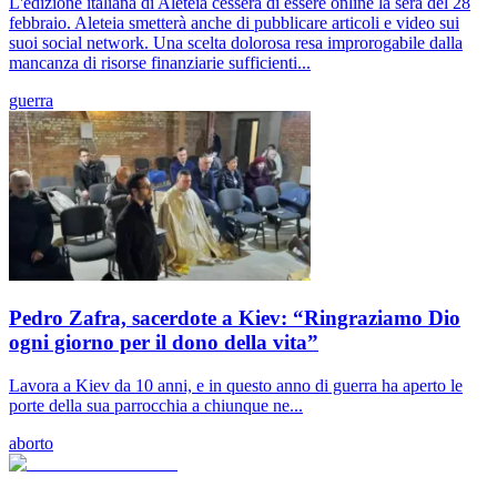
L'edizione italiana di Aleteia cesserà di essere online la sera del 28
febbraio. Aleteia smetterà anche di pubblicare articoli e video sui
suoi social network. Una scelta dolorosa resa improrogabile dalla
mancanza di risorse finanziarie sufficienti...
guerra
Pedro Zafra, sacerdote a Kiev: “Ringraziamo Dio
ogni giorno per il dono della vita”
Lavora a Kiev da 10 anni, e in questo anno di guerra ha aperto le
porte della sua parrocchia a chiunque ne...
aborto