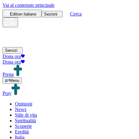
Vai al contenuto principale
Cerca
Edition
italiano
Sezioni
Servizi
Dona ora
Dona ora
Prega
Menu
Pray
Opinioni
News
Stile di vita
Spiritualità
Scoperte
Eredità
Italia