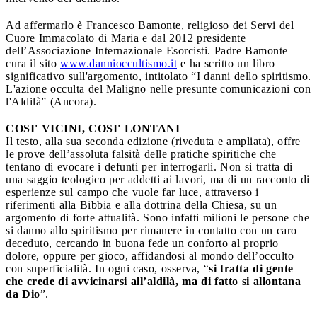
Ad affermarlo è Francesco Bamonte, religioso dei Servi del
Cuore Immacolato di Maria e dal 2012 presidente
dell’Associazione Internazionale Esorcisti. Padre Bamonte
cura il sito
www.dannioccultismo.it
e ha scritto un libro
significativo sull'argomento, intitolato “I danni dello spiritismo.
L'azione occulta del Maligno nelle presunte comunicazioni con
l'Aldilà” (Ancora).
COSI' VICINI, COSI' LONTANI
Il testo, alla sua seconda edizione (riveduta e ampliata), offre
le prove dell’assoluta falsità delle pratiche spiritiche che
tentano di evocare i defunti per interrogarli. Non si tratta di
una saggio teologico per addetti ai lavori, ma di un racconto di
esperienze sul campo che vuole far luce, attraverso i
riferimenti alla Bibbia e alla dottrina della Chiesa, su un
argomento di forte attualità. Sono infatti milioni le persone che
si danno allo spiritismo per rimanere in contatto con un caro
deceduto, cercando in buona fede un conforto al proprio
dolore, oppure per gioco, affidandosi al mondo dell’occulto
con superficialità. In ogni caso, osserva, “
si tratta di gente
che crede di avvicinarsi all’aldilà, ma di fatto si allontana
da Dio
”.