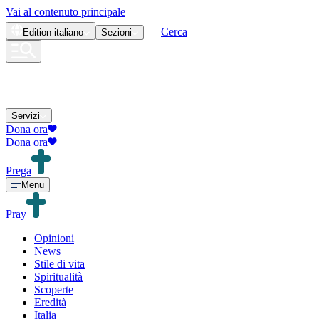
Vai al contenuto principale
Cerca
Edition
italiano
Sezioni
Servizi
Dona ora
Dona ora
Prega
Menu
Pray
Opinioni
News
Stile di vita
Spiritualità
Scoperte
Eredità
Italia