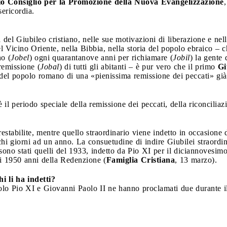
cio Consiglio per la Promozione della Nuova Evangelizzazione
ericordia.
del Giubileo cristiano, nelle sue motivazioni di liberazione e ne
el Vicino Oriente, nella Bibbia, nella storia del popolo ebraico – 
no (
Jobel
) ogni quarantanove anni per richiamare (
Jobil
) la gente 
emissione (
Jobal
) di tutti gli abitanti – è pur vero che il primo
Gi
a del popolo romano di una «pienissima remissione dei peccati» già
 è il periodo speciale della remissione dei peccati, della riconcili
estabilite, mentre quello straordinario viene indetto in occasione
hi giorni ad un anno. La consuetudine di indire Giubilei straordina
ono stati quelli del 1933, indetto da Pio XI per il diciannovesimo
i 1950 anni della Redenzione (
Famiglia Cristiana
, 13 marzo).
hi li ha indetti?
Solo Pio XI e Giovanni Paolo II ne hanno proclamati due durante il