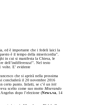
 ed è importante che i fedeli laici la
questo è il tempo della misericordia".
i in cui si manifesta la Chiesa, le
re dell’indifferenza!". Nel testo
1 volte. E’ evidente
ancesco che si aprirà nella prossima
e si concluderà il 20 novembre 2016
n certo punto. Infatti, se c’è un
leit
 aveva scelto come suo motto
Miserando
o Angelus dopo l’elezione (
News.va
, 14