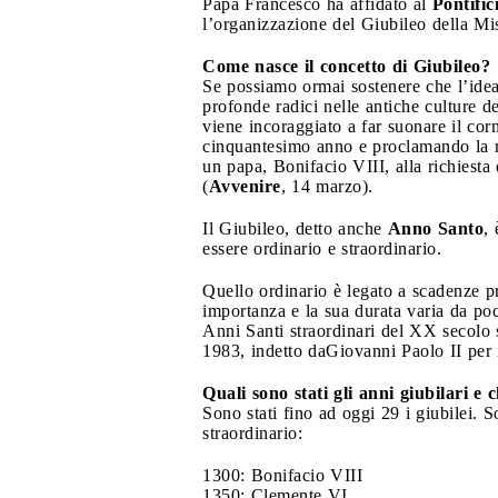
Papa Francesco ha affidato al
Pontifi
l’organizzazione del Giubileo della Mis
Come nasce il concetto di Giubileo?
Se possiamo ormai sostenere che l’idea 
profonde radici nelle antiche culture d
viene incoraggiato a far suonare il cor
cinquantesimo anno e proclamando la r
un papa, Bonifacio VIII, alla richiest
(
Avvenire
, 14 marzo).
Il Giubileo, detto anche
Anno Santo
,
essere ordinario e straordinario.
Quello ordinario è legato a scadenze pr
importanza e la sua durata varia da poc
Anni Santi straordinari del XX secolo s
1983, indetto daGiovanni Paolo II per 
Quali sono stati gli anni giubilari e c
Sono stati fino ad oggi 29 i giubilei. 
straordinario:
1300: Bonifacio VIII
1350: Clemente VI