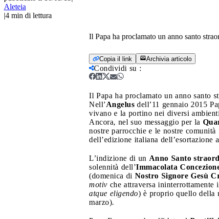
Aleteia
|
4
min di lettura
Il Papa ha proclamato un anno santo strao
Copia il link
Archivia articolo
Condividi su
:
Il Papa ha proclamato un anno santo s
Nell’
Angelus
dell’11 gennaio 2015 Papa
vivano e la portino nei diversi ambient
Ancora, nel suo messaggio per la
Qua
nostre parrocchie e le nostre comunità i
dell’edizione italiana dell’esortazione
L’indizione di un
Anno Santo straordi
solennità dell’
Immacolata Concezion
(domenica di
Nostro Signore Gesù Cr
motiv
che attraversa ininterrottamente
atque eligendo
) è proprio quello della
marzo).