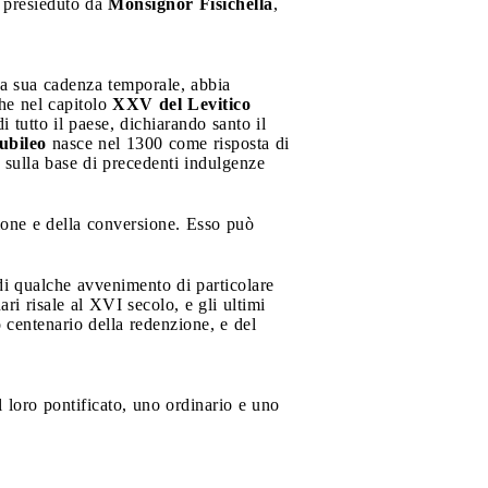
, presieduto da
Monsignor Fisichella
,
lla sua cadenza temporale, abbia
che nel capitolo
XXV del Levitico
di tutto il paese, dichiarando santo il
ubileo
nasce nel 1300 come risposta di
 sulla base di precedenti indulgenze
azione e della conversione. Esso può
 di qualche avvenimento di particolare
ri risale al XVI secolo, e gli ultimi
 centenario della redenzione, e del
 loro pontificato, uno ordinario e uno