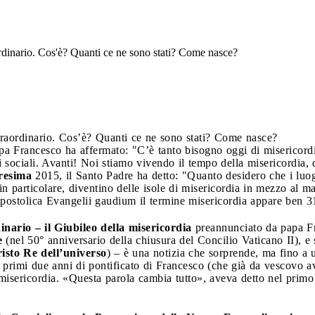
rdinario. Cos'è? Quanti ce ne sono stati? Come nasce?
traordinario. Cos’è? Quanti ce ne sono stati? Come nasce?
 Francesco ha affermato: "C’è tanto bisogno oggi di misericordia,
i sociali. Avanti! Noi stiamo vivendo il tempo della misericordia, 
resima
2015, il Santo Padre ha detto: "Quanto desidero che i luogh
n particolare, diventino delle isole di misericordia in mezzo al ma
 apostolica Evangelii gaudium il termine misericordia appare ben 3
nario – il Giubileo della misericordia
preannunciato da papa Fr
e
(nel 50° anniversario della chiusura del Concilio Vaticano II), 
isto Re dell’universo
) – è una notizia che sorprende, ma fino a u
 i primi due anni di pontificato di Francesco (che già da vescovo
 misericordia. «Questa parola cambia tutto», aveva detto nel prim