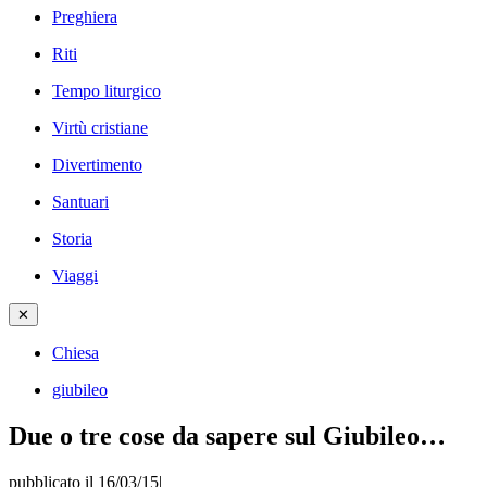
Preghiera
Riti
Tempo liturgico
Virtù cristiane
Divertimento
Santuari
Storia
Viaggi
✕
Chiesa
giubileo
Due o tre cose da sapere sul Giubileo…
pubblicato il 16/03/15
|