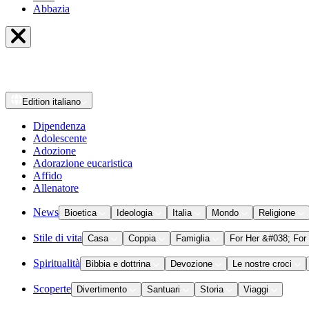
Abbazia
Edition
italiano
Dipendenza
Adolescente
Adozione
Adorazione eucaristica
Affido
Allenatore
News
Bioetica
Ideologia
Italia
Mondo
Religione
Stile di vita
Casa
Coppia
Famiglia
For Her &#038; For
Spiritualità
Bibbia e dottrina
Devozione
Le nostre croci
Scoperte
Divertimento
Santuari
Storia
Viaggi