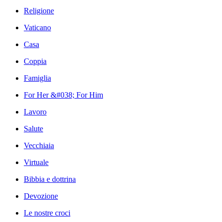
Religione
Vaticano
Casa
Coppia
Famiglia
For Her &#038; For Him
Lavoro
Salute
Vecchiaia
Virtuale
Bibbia e dottrina
Devozione
Le nostre croci