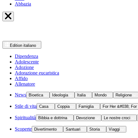
Abbazia
Edition
italiano
Dipendenza
Adolescente
Adozione
Adorazione eucaristica
Affido
Allenatore
News
Bioetica
Ideologia
Italia
Mondo
Religione
Stile di vita
Casa
Coppia
Famiglia
For Her &#038; For
Spiritualità
Bibbia e dottrina
Devozione
Le nostre croci
Scoperte
Divertimento
Santuari
Storia
Viaggi