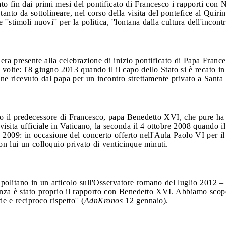
ato fin dai primi mesi del pontificato di Francesco i rapporti con 
anto da sottolineare, nel corso della visita del pontefice al Quiri
'stimoli nuovi'' per la politica, ''lontana dalla cultura dell'incontr
 era presente alla celebrazione di inizio pontificato di Papa Fran
olte: l'8 giugno 2013 quando il il capo dello Stato si è recato in V
 ricevuto dal papa per un incontro strettamente privato a Santa
rso il predecessore di Francesco, papa Benedetto XVI, che pure ha
visita ufficiale in Vaticano, la seconda il 4 ottobre 2008 quando i
ile 2009: in occasione del concerto offerto nell'Aula Paolo VI per il
n lui un colloquio privato di venticinque minuti.
apolitano in un articolo sull'Osservatore romano del luglio 2012 
enza è stato proprio il rapporto con Benedetto XVI. Abbiamo scope
 e reciproco rispetto'' (
AdnKronos
12 gennaio).