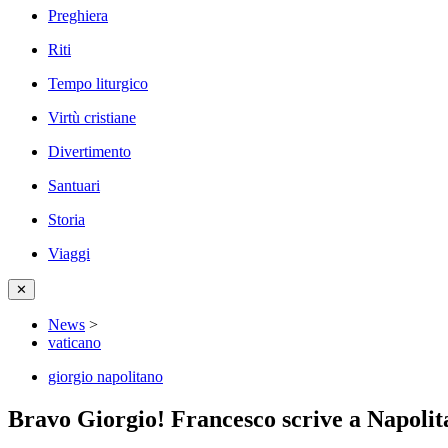
Preghiera
Riti
Tempo liturgico
Virtù cristiane
Divertimento
Santuari
Storia
Viaggi
✕
News
>
vaticano
giorgio napolitano
Bravo Giorgio! Francesco scrive a Napolit