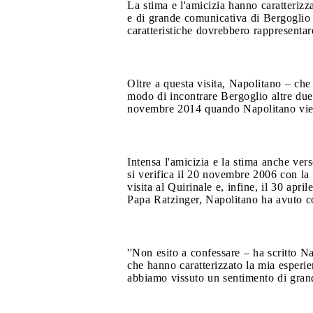
La stima e l'amicizia hanno caratterizz
e di grande comunicativa di Bergoglio t
caratteristiche dovrebbero rappresentare '
Oltre a questa visita, Napolitano – che
modo di incontrare Bergoglio altre due v
novembre 2014 quando Napolitano viene
Intensa l'amicizia e la stima anche ve
si verifica il 20 novembre 2006 con la 
visita al Quirinale e, infine, il 30 apr
Papa Ratzinger, Napolitano ha avuto co
''Non esito a confessare – ha scritto N
che hanno caratterizzato la mia esperi
abbiamo vissuto un sentimento di grande