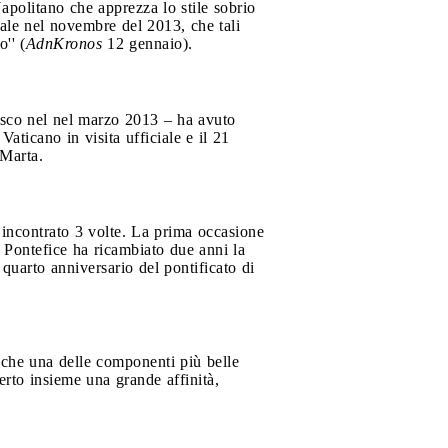
Napolitano che apprezza lo stile sobrio
nale nel novembre del 2013, che tali
o'' (
AdnKronos
12 gennaio).
cesco nel nel marzo 2013 – ha avuto
aticano in visita ufficiale e il 21
 Marta.
 incontrato 3 volte. La prima occasione
l Pontefice ha ricambiato due anni la
 quarto anniversario del pontificato di
– che una delle componenti più belle
rto insieme una grande affinità,