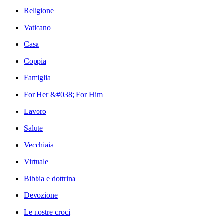
Religione
Vaticano
Casa
Coppia
Famiglia
For Her &#038; For Him
Lavoro
Salute
Vecchiaia
Virtuale
Bibbia e dottrina
Devozione
Le nostre croci