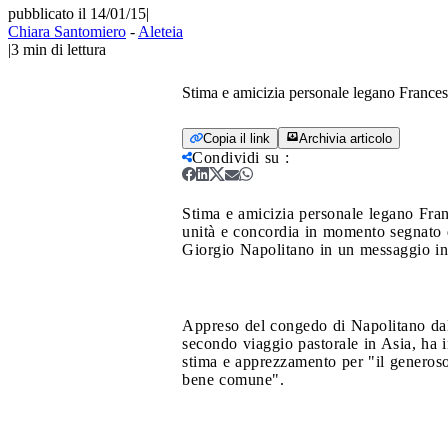
pubblicato il 14/01/15
|
Chiara Santomiero
-
Aleteia
|
3
min di lettura
Stima e amicizia personale legano Frances
Copia il link
Archivia articolo
Condividi su
:
Stima e amicizia personale legano Fra
unità e concordia in momento segnato d
Giorgio Napolitano in un messaggio in
Appreso del congedo di Napolitano dalle
secondo viaggio pastorale in Asia, ha i
stima e apprezzamento per "il generoso 
bene comune".