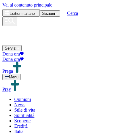
Vai al contenuto principale
Cerca
Edition
italiano
Sezioni
Servizi
Dona ora
Dona ora
Prega
Menu
Pray
Opinioni
News
Stile di vita
Spiritualità
Scoperte
Eredità
Italia