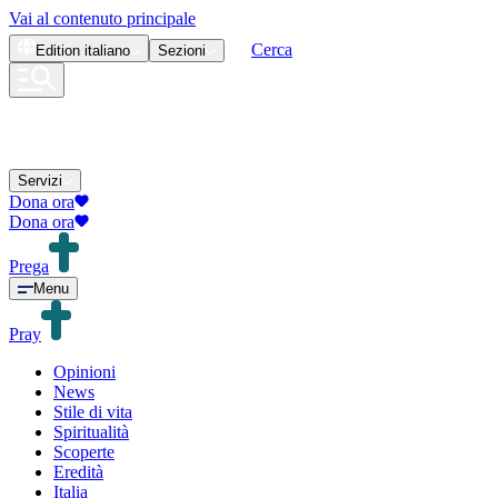
Vai al contenuto principale
Cerca
Edition
italiano
Sezioni
Servizi
Dona ora
Dona ora
Prega
Menu
Pray
Opinioni
News
Stile di vita
Spiritualità
Scoperte
Eredità
Italia