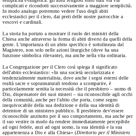
semplicità evangelica: gli abiti religiosi sono stati via via
complicati e ricondotti successivamente a maggiore semplicità.
In modo analogo potremmo vedere l'uso degli abiti
ecclesiastici per il clero, dai preti delle nostre parrocchie a
vescovi e cardinali.
La storia ha portato a mostrare il ruolo dei ministri della
Chiesa anche attraverso la forma di abiti diversi da quelli della
gente. L'importanza di un abito specifico è sottolineata dal
Magistero, non solo nelle azioni liturgiche (dove ha una
funzione simbolica rilevante), ma anche nella vita ordinaria.
La Congregazione per il Clero così spiega il significato
dell'abito ecclesiastico: «In una società secolarizzata e
tendenzialmente materialista, dove anche i segni esterni delle
realtà sacre e soprannaturali tendono a scomparire, è
particolarmente sentita la necessità che il presbitero – uomo di
Dio, dispensatore dei suoi misteri – sia riconoscibile agli occhi
della comunità, anche per l'abito che porta, come segno
inequivocabile della sua dedizione e della sua identità di
detentore di un ministero pubblico. Il presbitero dev'essere
riconoscibile anzitutto per il suo comportamento, ma anche per
il suo vestire in modo da rendere immediatamente percepibile
ad ogni fedele, anzi ad ogni uomo, la sua identità e la sua
appartenenza a Dio e alla Chiesa» (
Direttorio per il Ministero