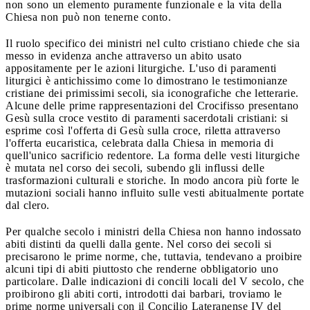
non sono un elemento puramente funzionale e la vita della
Chiesa non può non tenerne conto.
Il ruolo specifico dei ministri nel culto cristiano chiede che sia
messo in evidenza anche attraverso un abito usato
appositamente per le azioni liturgiche. L'uso di paramenti
liturgici è antichissimo come lo dimostrano le testimonianze
cristiane dei primissimi secoli, sia iconografiche che letterarie.
Alcune delle prime rappresentazioni del Crocifisso presentano
Gesù sulla croce vestito di paramenti sacerdotali cristiani: si
esprime così l'offerta di Gesù sulla croce, riletta attraverso
l'offerta eucaristica, celebrata dalla Chiesa in memoria di
quell'unico sacrificio redentore. La forma delle vesti liturgiche
è mutata nel corso dei secoli, subendo gli influssi delle
trasformazioni culturali e storiche. In modo ancora più forte le
mutazioni sociali hanno influito sulle vesti abitualmente portate
dal clero.
Per qualche secolo i ministri della Chiesa non hanno indossato
abiti distinti da quelli dalla gente. Nel corso dei secoli si
precisarono le prime norme, che, tuttavia, tendevano a proibire
alcuni tipi di abiti piuttosto che renderne obbligatorio uno
particolare. Dalle indicazioni di concili locali del V secolo, che
proibirono gli abiti corti, introdotti dai barbari, troviamo le
prime norme universali con il Concilio Lateranense IV del