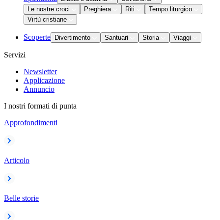
Le nostre croci
Preghiera
Riti
Tempo liturgico
Virtù cristiane
Scoperte
Divertimento
Santuari
Storia
Viaggi
Servizi
Newsletter
Applicazione
Annuncio
I nostri formati di punta
Approfondimenti
Articolo
Belle storie