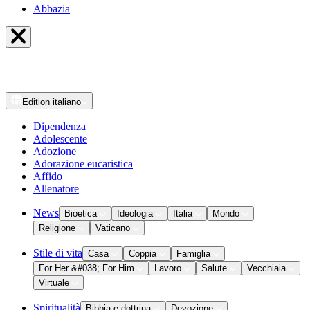
Abbazia
Edition
italiano
Dipendenza
Adolescente
Adozione
Adorazione eucaristica
Affido
Allenatore
News
Bioetica
Ideologia
Italia
Mondo
Religione
Vaticano
Stile di vita
Casa
Coppia
Famiglia
For Her &#038; For Him
Lavoro
Salute
Vecchiaia
Virtuale
Spiritualità
Bibbia e dottrina
Devozione