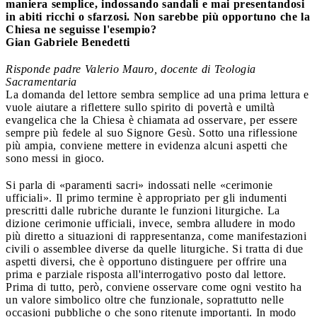
maniera semplice, indossando sandali e mai presentandosi
in abiti ricchi o sfarzosi. Non sarebbe più opportuno che la
Chiesa ne seguisse l'esempio?
Gian Gabriele Benedetti
Risponde padre Valerio Mauro, docente di Teologia
Sacramentaria
La domanda del lettore sembra semplice ad una prima lettura e
vuole aiutare a riflettere sullo spirito di povertà e umiltà
evangelica che la Chiesa è chiamata ad osservare, per essere
sempre più fedele al suo Signore Gesù. Sotto una riflessione
più ampia, conviene mettere in evidenza alcuni aspetti che
sono messi in gioco.
Si parla di «paramenti sacri» indossati nelle «cerimonie
ufficiali». Il primo termine è appropriato per gli indumenti
prescritti dalle rubriche durante le funzioni liturgiche. La
dizione cerimonie ufficiali, invece, sembra alludere in modo
più diretto a situazioni di rappresentanza, come manifestazioni
civili o assemblee diverse da quelle liturgiche. Si tratta di due
aspetti diversi, che è opportuno distinguere per offrire una
prima e parziale risposta all'interrogativo posto dal lettore.
Prima di tutto, però, conviene osservare come ogni vestito ha
un valore simbolico oltre che funzionale, soprattutto nelle
occasioni pubbliche o che sono ritenute importanti. In modo