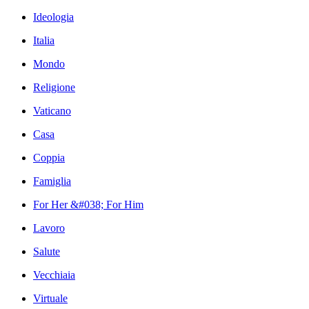
Ideologia
Italia
Mondo
Religione
Vaticano
Casa
Coppia
Famiglia
For Her &#038; For Him
Lavoro
Salute
Vecchiaia
Virtuale