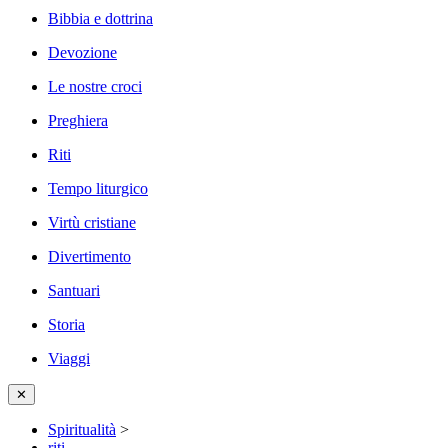
Bibbia e dottrina
Devozione
Le nostre croci
Preghiera
Riti
Tempo liturgico
Virtù cristiane
Divertimento
Santuari
Storia
Viaggi
✕
Spiritualità
>
riti