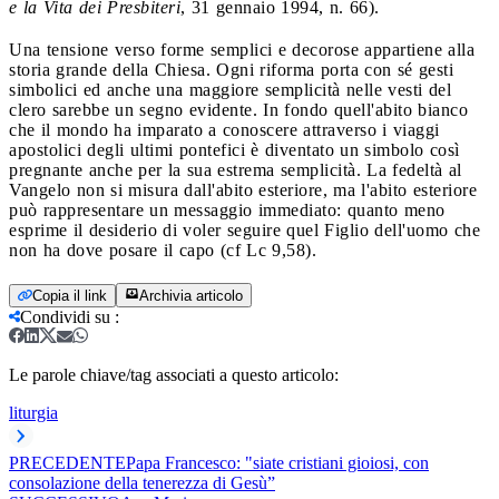
e la Vita dei Presbiteri
, 31 gennaio 1994, n. 66).
Una tensione verso forme semplici e decorose appartiene alla
storia grande della Chiesa. Ogni riforma porta con sé gesti
simbolici ed anche una maggiore semplicità nelle vesti del
clero sarebbe un segno evidente. In fondo quell'abito bianco
che il mondo ha imparato a conoscere attraverso i viaggi
apostolici degli ultimi pontefici è diventato un simbolo così
pregnante anche per la sua estrema semplicità. La fedeltà al
Vangelo non si misura dall'abito esteriore, ma l'abito esteriore
può rappresentare un messaggio immediato: quanto meno
esprime il desiderio di voler seguire quel Figlio dell'uomo che
non ha dove posare il capo (cf Lc 9,58).
Copia il link
Archivia articolo
Condividi su
:
Le parole chiave/tag associati a questo articolo:
liturgia
PRECEDENTE
Papa Francesco: "siate cristiani gioiosi, con
consolazione della tenerezza di Gesù”