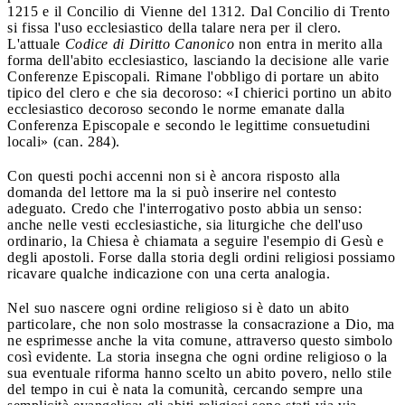
1215 e il Concilio di Vienne del 1312. Dal Concilio di Trento
si fissa l'uso ecclesiastico della talare nera per il clero.
L'attuale
Codice di Diritto Canonico
non entra in merito alla
forma dell'abito ecclesiastico, lasciando la decisione alle varie
Conferenze Episcopali. Rimane l'obbligo di portare un abito
tipico del clero e che sia decoroso: «I chierici portino un abito
ecclesiastico decoroso secondo le norme emanate dalla
Conferenza Episcopale e secondo le legittime consuetudini
locali» (can. 284).
Con questi pochi accenni non si è ancora risposto alla
domanda del lettore ma la si può inserire nel contesto
adeguato. Credo che l'interrogativo posto abbia un senso:
anche nelle vesti ecclesiastiche, sia liturgiche che dell'uso
ordinario, la Chiesa è chiamata a seguire l'esempio di Gesù e
degli apostoli. Forse dalla storia degli ordini religiosi possiamo
ricavare qualche indicazione con una certa analogia.
Nel suo nascere ogni ordine religioso si è dato un abito
particolare, che non solo mostrasse la consacrazione a Dio, ma
ne esprimesse anche la vita comune, attraverso questo simbolo
così evidente. La storia insegna che ogni ordine religioso o la
sua eventuale riforma hanno scelto un abito povero, nello stile
del tempo in cui è nata la comunità, cercando sempre una