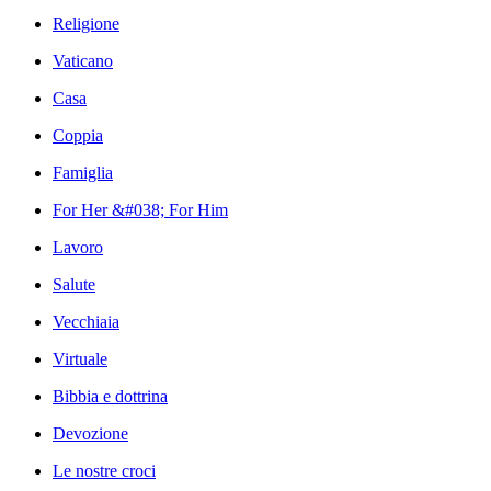
Religione
Vaticano
Casa
Coppia
Famiglia
For Her &#038; For Him
Lavoro
Salute
Vecchiaia
Virtuale
Bibbia e dottrina
Devozione
Le nostre croci