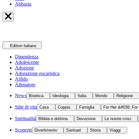
Abbazia
Edition
italiano
Dipendenza
Adolescente
Adozione
Adorazione eucaristica
Affido
Allenatore
News
Bioetica
Ideologia
Italia
Mondo
Religione
Stile di vita
Casa
Coppia
Famiglia
For Her &#038; For
Spiritualità
Bibbia e dottrina
Devozione
Le nostre croci
Scoperte
Divertimento
Santuari
Storia
Viaggi