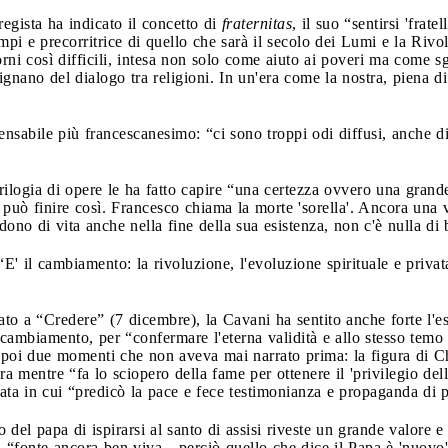
regista ha indicato il concetto di
fraternitas
, il suo “sentirsi 'frat
tempi e precorritrice di quello che sarà il secolo dei Lumi e la Rivo
orni così difficili, intesa non solo come aiuto ai poveri ma come s
ignano del dialogo tra religioni. In un'era come la nostra, piena di
pensabile più francescanesimo: “ci sono troppi odi diffusi, anche 
trilogia di opere le ha fatto capire “una certezza ovvero una grand
 può finire così. Francesco chiama la morte 'sorella'. Ancora una
dono di vita anche nella fine della sua esistenza, non c'è nulla di
E' il cambiamento: la rivoluzione, l'evoluzione spirituale e privata
to a “Credere” (7 dicembre), la Cavani ha sentito anche forte l'e
cambiamento, per “confermare l'eterna validità e allo stesso temo 
 poi due momenti che non aveva mai narrato prima: la figura di C
mentre “fa lo sciopero della fame per ottenere il 'privilegio della 
ata in cui “predicò la pace e fece testimonianza e propaganda di 
 del papa di ispirarsi al santo di assisi riveste un grande valore e 
a “fonte ancora ben viva…perciò quello che dice il Papa è 'nuovo'