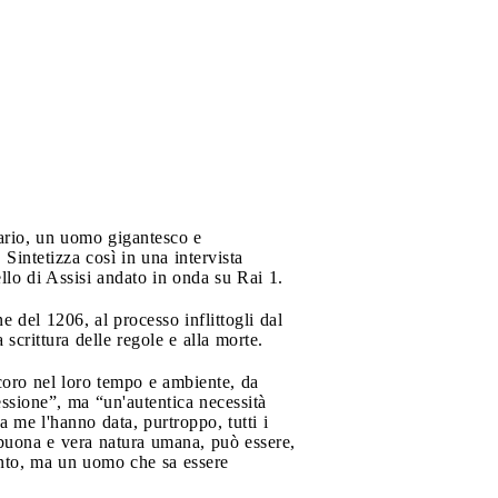
ario, un uomo gigantesco e
 Sintetizza così in una intervista
llo di Assisi andato in onda su Rai 1.
 del 1206, al processo inflittogli dal
 scrittura delle regole e alla morte.
 coro nel loro tempo e ambiente, da
ssione”, ma “un'autentica necessità
a me l'hanno data, purtroppo, tutti i
a buona e vera natura umana, può essere,
anto, ma un uomo che sa essere