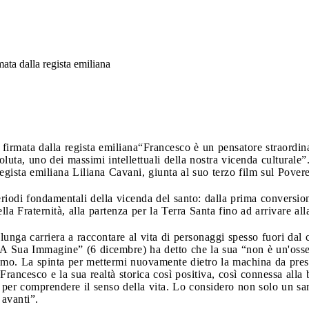
ata dalla regista emiliana
firmata dalla regista emiliana
“Francesco è un pensatore straordin
oluta, uno dei massimi intellettuali della nostra vicenda culturale”.
gista emiliana Liliana Cavani, giunta al suo terzo film sul Povere
riodi fondamentali della vicenda del santo: dalla prima conversione
lla Fraternità, alla partenza per la Terra Santa fino ad arrivare alla
lunga carriera a raccontare al vita di personaggi spesso fuori dal
 “A Sua Immagine” (6 dicembre) ha detto che la sua “non è un'osse
l'uomo. La spinta per mettermi nuovamente dietro la machina da pres
rancesco e la sua realtà storica così positiva, così connessa all
e per comprendere il senso della vita. Lo considero non solo un s
avanti”.