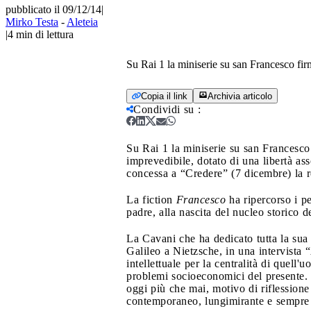
pubblicato il 09/12/14
|
Mirko Testa
-
Aleteia
|
4
min di lettura
Su Rai 1 la miniserie su san Francesco firm
Copia il link
Archivia articolo
Condividi su
:
Su Rai 1 la miniserie su san Francesco 
imprevedibile, dotato di una libertà ass
concessa a “Credere” (7 dicembre) la re
La fiction
Francesco
ha ripercorso i pe
padre, alla nascita del nucleo storico de
La Cavani che ha dedicato tutta la sua 
Galileo a Nietzsche, in una intervista
intellettuale per la centralità di quel
problemi socioeconomici del presente. F
oggi più che mai, motivo di riflession
contemporaneo, lungimirante e sempre 