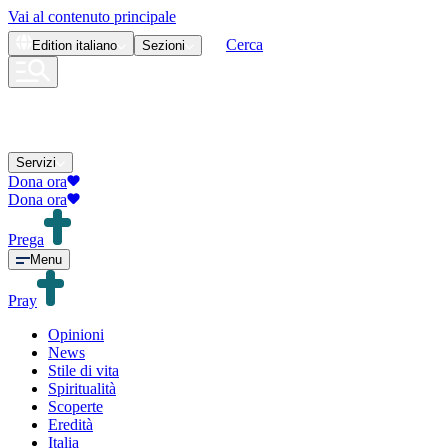
Vai al contenuto principale
Cerca
Edition
italiano
Sezioni
Servizi
Dona ora
Dona ora
Prega
Menu
Pray
Opinioni
News
Stile di vita
Spiritualità
Scoperte
Eredità
Italia