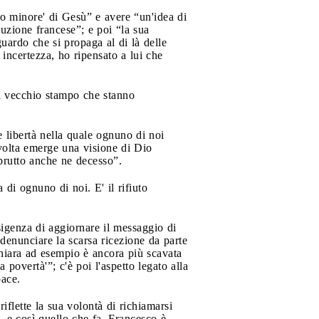
ello minore' di Gesù” e avere “un'idea di
luzione francese”; e poi “la sua
guardo che si propaga al di là delle
 incertezza, ho ripensato a lui che
di vecchio stampo che stanno
e libertà nella quale ognuno di noi
 volta emerge una visione di Dio
 brutto anche ne decesso”.
 di ognuno di noi. E' il rifiuto
sigenza di aggiornare il messaggio di
denunciare la scarsa ricezione da parte
hiara ad esempio è ancora più scavata
povertà'”; c'è poi l'aspetto legato alla
pace.
riflette la sua volontà di richiamarsi
, e così quello che fa. Francesco è