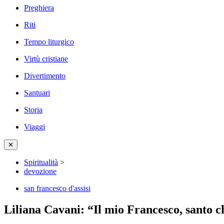
Preghiera
Riti
Tempo liturgico
Virtù cristiane
Divertimento
Santuari
Storia
Viaggi
✕
Spiritualità
>
devozione
san francesco d'assisi
Liliana Cavani: “Il mio Francesco, santo 