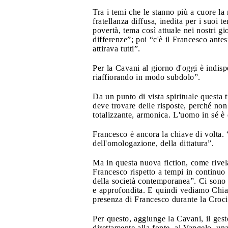
Tra i temi che le stanno più a cuore la 
fratellanza diffusa, inedita per i suoi 
povertà, tema così attuale nei nostri gi
differenze”; poi “c'è il Francesco antes
attirava tutti”.
Per la Cavani al giorno d'oggi è indis
riaffiorando in modo subdolo”.
Da un punto di vista spirituale questa 
deve trovare delle risposte, perché non
totalizzante, armonica. L'uomo in sé è 
Francesco è ancora la chiave di volta. “
dell'omologazione, della dittatura”.
Ma in questa nuova fiction, come rivela
Francesco rispetto a tempi in continuo 
della società contemporanea”. Ci sono
e approfondita. E quindi vediamo Chiara 
presenza di Francesco durante la Croci
Per questo, aggiunge la Cavani, il gesto
direttamente alla fonte, al Vangelo, un