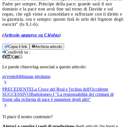
Padre per sempre, Principe della pace; grande sarà il suo
dominio e la pace non avrà fine sul trono di Davide e sul
regno, che egli viene a consolidare e rafforzare con il diritto e
la giustizia, ora e sempre; questo farà lo zelo del Signore degli
eserciti” (Is 9,1-6).
(
Articolo apparso su Cléofas
)
Copia il link
Archivia articolo
Condividi su
:
Le parole chiave/tag associati a questo articolo:
avvento
bibbia
san girolamo
PRECEDENTE
La Croce del Real e l'eclissi dell'Occidente
SUCCESSIVO
Bartolomeo I "La responsabilità dei cristiani di
fronte alla richiesta di pace è maggiore degli altri"
Ti piace il nostro contenuto?
Aiutaci a coprire i costi di produzione
degli articoli che leggi e