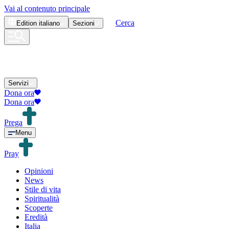
Vai al contenuto principale
Cerca
Edition
italiano
Sezioni
Servizi
Dona ora
Dona ora
Prega
Menu
Pray
Opinioni
News
Stile di vita
Spiritualità
Scoperte
Eredità
Italia