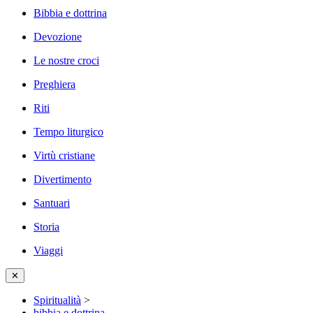
Bibbia e dottrina
Devozione
Le nostre croci
Preghiera
Riti
Tempo liturgico
Virtù cristiane
Divertimento
Santuari
Storia
Viaggi
✕
Spiritualità
>
bibbia e dottrina