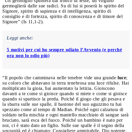
“Un germoglio spunterà dal tronco di Iesse, un virgulto
germoglierà dalle sue radici. Su di lui si poserà lo spirito del
Signore, spirito di sapienza e di intelligenza, spirito di
consiglio e di fortezza, spirito di conoscenza e di timore del
Signore” (Is 11,1-2).
Leggi anche:
5 motivi per cui ho sempre odiato l’Avvento (e perché
ora non lo odio più)
“Il popolo che camminava nelle tenebre vide una grande
luce
;
su coloro che abitavano in terra tenebrosa una luce rifulse. Hai
moltiplicato la gioia, hai aumentato la letizia. Gioiscono
davanti a te come si gioisce quando si miete e come si gioisce
quando si spartisce la preda. Poiché il giogo che gli pesava e
la sbarra sulle sue spalle, il bastone del suo aguzzino tu hai
spezzato come al tempo di Madian. Poiché ogni calzatura di
soldato nella mischia e ogni mantello macchiato di sangue sarà
bruciato, sarà esca del fuoco. Poiché un bambino è nato per
noi, ci è stato dato un figlio. Sulle sue spalle è il segno della
sovranità ed è chiamato: Consigliere ammirabile, Dio potente,