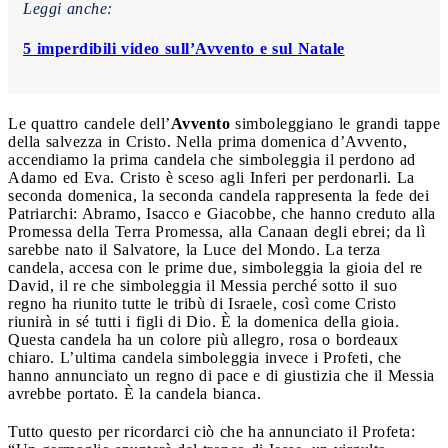
Leggi anche:
5 imperdibili video sull’Avvento e sul Natale
Le quattro candele dell’
Avvento
simboleggiano le grandi tappe
della salvezza in Cristo. Nella prima domenica d’Avvento,
accendiamo la prima candela che simboleggia il perdono ad
Adamo ed Eva. Cristo è sceso agli Inferi per perdonarli. La
seconda domenica, la seconda candela rappresenta la fede dei
Patriarchi: Abramo, Isacco e Giacobbe, che hanno creduto alla
Promessa della Terra Promessa, alla Canaan degli ebrei; da lì
sarebbe nato il Salvatore, la Luce del Mondo. La terza
candela, accesa con le prime due, simboleggia la gioia del re
David, il re che simboleggia il Messia perché sotto il suo
regno ha riunito tutte le tribù di Israele, così come Cristo
riunirà in sé tutti i figli di Dio. È la domenica della gioia.
Questa candela ha un colore più allegro, rosa o bordeaux
chiaro. L’ultima candela simboleggia invece i Profeti, che
hanno annunciato un regno di pace e di giustizia che il Messia
avrebbe portato. È la candela bianca.
Tutto questo per ricordarci ciò che ha annunciato il Profeta: