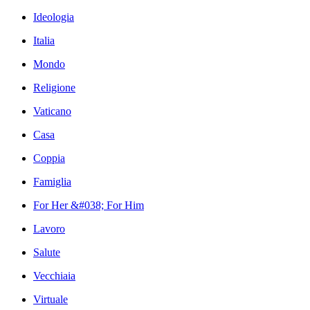
Ideologia
Italia
Mondo
Religione
Vaticano
Casa
Coppia
Famiglia
For Her &#038; For Him
Lavoro
Salute
Vecchiaia
Virtuale