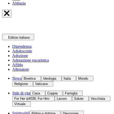
Abbazia
Edition
italiano
Dipendenza
Adolescente
Adozione
Adorazione eucaristica
Affido
Allenatore
News
Bioetica
Ideologia
Italia
Mondo
Religione
Vaticano
Stile di vita
Casa
Coppia
Famiglia
For Her &#038; For Him
Lavoro
Salute
Vecchiaia
Virtuale
Spiritualità
Bibbia e dottrina
Devozione