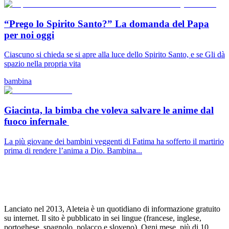
“Prego lo Spirito Santo?” La domanda del Papa
per noi oggi
Ciascuno si chieda se si apre alla luce dello Spirito Santo, e se Gli dà
spazio nella propria vita
bambina
Giacinta, la bimba che voleva salvare le anime dal
fuoco infernale
La più giovane dei bambini veggenti di Fatima ha sofferto il martirio
prima di rendere l’anima a Dio. Bambina...
Lanciato nel 2013, Aleteia è un quotidiano di informazione gratuito
su internet. Il sito è pubblicato in sei lingue (francese, inglese,
portoghese, spagnolo, polacco e sloveno). Ogni mese, più di 10