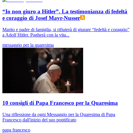
“Io non giuro a Hitler”. La testimonianza di fedeltà
e coraggio di Josef Mayr-Nusser
Marito e padre di famiglia, si rifiuterà di giurare “fedeltà e coraggio”
a Adolf Hitler. Pagherà con la vita...
messaggio per la quaresima
10 consigli di Papa Francesco per la Quaresima
Una riflessione da ogni Messaggio per la Quaresima di Papa
Francesco dall'inizio del suo pontificato
papa francesco