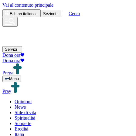
Vai al contenuto principale
Cerca
Edition
italiano
Sezioni
Servizi
Dona ora
Dona ora
Prega
Menu
Pray
Opinioni
News
Stile di vita
Spiritualità
Scoperte
Eredità
Italia