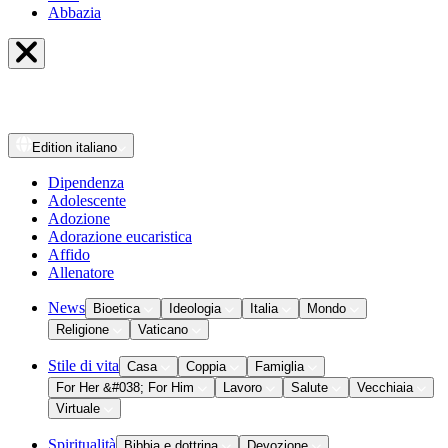
Abbazia
Edition
italiano
Dipendenza
Adolescente
Adozione
Adorazione eucaristica
Affido
Allenatore
News
Bioetica
Ideologia
Italia
Mondo
Religione
Vaticano
Stile di vita
Casa
Coppia
Famiglia
For Her &#038; For Him
Lavoro
Salute
Vecchiaia
Virtuale
Spiritualità
Bibbia e dottrina
Devozione