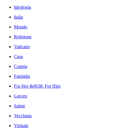
Ideologia
Italia
Mondo
Religione
Vaticano
Casa
Coppia
Famiglia
For Her &#038; For Him
Lavoro
Salute
Vecchiaia
Virtuale