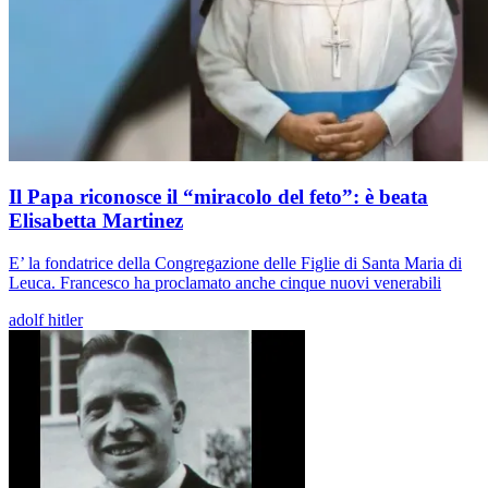
Il Papa riconosce il “miracolo del feto”: è beata
Elisabetta Martinez
E’ la fondatrice della Congregazione delle Figlie di Santa Maria di
Leuca. Francesco ha proclamato anche cinque nuovi venerabili
adolf hitler