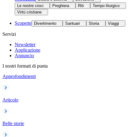
Le nostre croci
Preghiera
Riti
Tempo liturgico
Virtù cristiane
Scoperte
Divertimento
Santuari
Storia
Viaggi
Servizi
Newsletter
Applicazione
Annuncio
I nostri formati di punta
Approfondimenti
Articolo
Belle storie