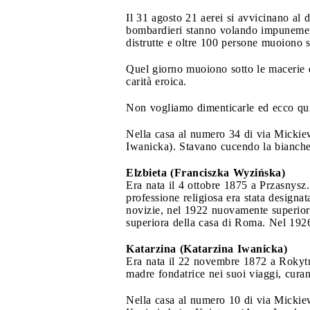
Il 31 agosto 21 aerei si avvicinano al d
bombardieri stanno volando impunement
distrutte e oltre 100 persone muoiono so
Quel giorno muoiono sotto le macerie d
carità eroica.
Non vogliamo dimenticarle ed ecco quin
Nella casa al numero 34 di via Mickie
Iwanicka). Stavano cucendo la biancheri
Elzbieta (Franciszka Wyzińska)
Era nata il 4 ottobre 1875 a Przasnysz
professione religiosa era stata designa
novizie, nel 1922 nuovamente superior
superiora della casa di Roma. Nel 1926
Katarzina (Katarzina Iwanicka)
Era nata il 22 novembre 1872 a Rokytn
madre fondatrice nei suoi viaggi, curand
Nella casa al numero 10 di via Micki