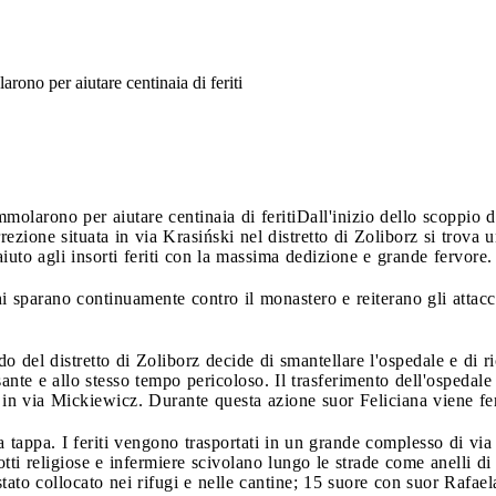
larono per aiutare centinaia di feriti
immolarono per aiutare centinaia di feriti
Dall'inizio dello scoppio d
zione situata in via Krasiński nel distretto di Zoliborz si trova 
 aiuto agli insorti feriti con la massima dedizione e grande fervore.
i sparano continuamente contro il monastero e reiterano gli attacchi
o del distretto di Zoliborz decide di smantellare l'ospedale e di r
te e allo stesso tempo pericoloso. Il trasferimento dell'ospedale 
o in via Mickiewicz. Durante questa azione suor Feliciana viene fer
 tappa. I feriti vengono trasportati in un grande complesso di via
tti religiose e infermiere scivolano lungo le strade come anelli di
 stato collocato nei rifugi e nelle cantine; 15 suore con suor Rafael