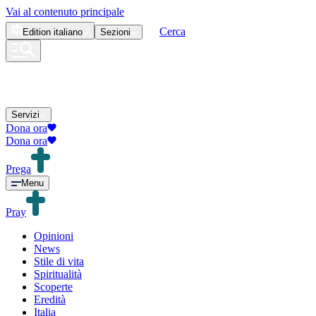
Vai al contenuto principale
Cerca
Edition
italiano
Sezioni
Servizi
Dona ora
Dona ora
Prega
Menu
Pray
Opinioni
News
Stile di vita
Spiritualità
Scoperte
Eredità
Italia