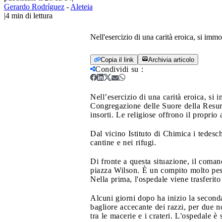
Gerardo Rodríguez
-
Aleteia
|
4
min di lettura
Nell'esercizio di una carità eroica, si immo
Copia il link
Archivia articolo
Condividi su
:
Nell’esercizio di una carità eroica, si 
Congregazione delle Suore della Resurre
insorti. Le religiose offrono il proprio
Dal vicino Istituto di Chimica i tedesch
cantine e nei rifugi.
Di fronte a questa situazione, il comand
piazza Wilson. È un compito molto pesan
Nella prima, l'ospedale viene trasferit
Alcuni giorni dopo ha inizio la seconda
bagliore accecante dei razzi, per due no
tra le macerie e i crateri. L'ospedale è