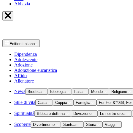
Abbazia
Edition
italiano
Dipendenza
Adolescente
Adozione
Adorazione eucaristica
Affido
Allenatore
News
Bioetica
Ideologia
Italia
Mondo
Religione
Stile di vita
Casa
Coppia
Famiglia
For Her &#038; For
Spiritualità
Bibbia e dottrina
Devozione
Le nostre croci
Scoperte
Divertimento
Santuari
Storia
Viaggi