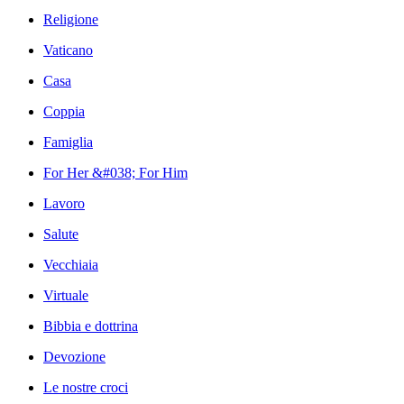
Religione
Vaticano
Casa
Coppia
Famiglia
For Her &#038; For Him
Lavoro
Salute
Vecchiaia
Virtuale
Bibbia e dottrina
Devozione
Le nostre croci