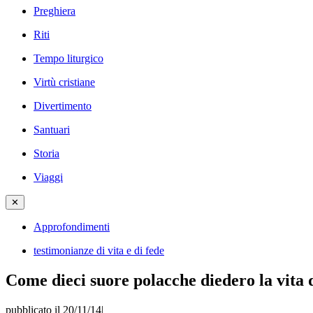
Preghiera
Riti
Tempo liturgico
Virtù cristiane
Divertimento
Santuari
Storia
Viaggi
✕
Approfondimenti
testimonianze di vita e di fede
Come dieci suore polacche diedero la vita
pubblicato il 20/11/14
|