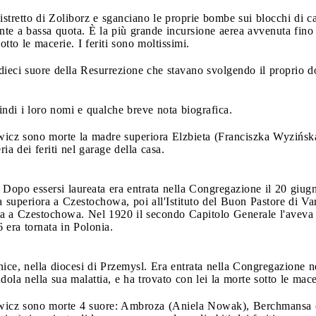
istretto di Zoliborz e sganciano le proprie bombe sui blocchi di cas
e a bassa quota. È la più grande incursione aerea avvenuta fin
tto le macerie. I feriti sono moltissimi.
ieci suore della Resurrezione che stavano svolgendo il proprio do
di i loro nomi e qualche breve nota biografica.
wicz sono morte la madre superiora Elzbieta (Franciszka Wyzińska
a dei feriti nel garage della casa.
. Dopo essersi laureata era entrata nella Congregazione il 20 giu
ta superiora a Czestochowa, poi all'Istituto del Buon Pastore di Va
a a Czestochowa. Nel 1920 il secondo Capitolo Generale l'aveva e
 era tornata in Polonia.
ice, nella diocesi di Przemysl. Era entrata nella Congregazione
ola nella sua malattia, e ha trovato con lei la morte sotto le mace
ewicz sono morte 4 suore: Ambroza (Aniela Nowak), Berchmansa (