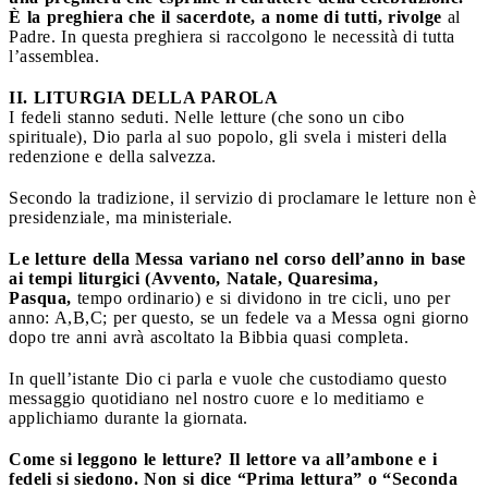
È la preghiera che il sacerdote, a nome di tutti, rivolge
al
Padre. In questa preghiera si raccolgono le necessità di tutta
l’assemblea.
II. LITURGIA DELLA PAROLA
I fedeli stanno seduti. Nelle letture (che sono un cibo
spirituale), Dio parla al suo popolo, gli svela i misteri della
redenzione e della salvezza.
Secondo la tradizione, il servizio di proclamare le letture non è
presidenziale, ma ministeriale.
Le letture della Messa variano nel corso dell’anno in base
ai tempi liturgici (Avvento, Natale, Quaresima,
Pasqua,
tempo ordinario) e si dividono in tre cicli, uno per
anno: A,B,C; per questo, se un fedele va a Messa ogni giorno
dopo tre anni avrà ascoltato la Bibbia quasi completa.
In quell’istante Dio ci parla e vuole che custodiamo questo
messaggio quotidiano nel nostro cuore e lo meditiamo e
applichiamo durante la giornata.
Come si leggono le letture? Il lettore va all’ambone e i
fedeli si siedono. Non si dice “Prima lettura” o “Seconda