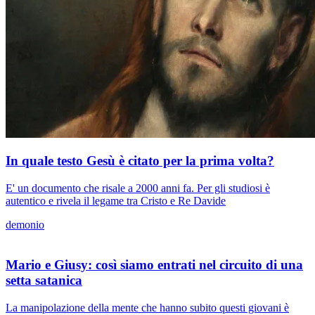
In quale testo Gesù è citato per la prima volta?
E' un documento che risale a 2000 anni fa. Per gli studiosi è
autentico e rivela il legame tra Cristo e Re Davide
demonio
Mario e Giusy: così siamo entrati nel circuito di una
setta satanica
La manipolazione della mente che hanno subito questi giovani è