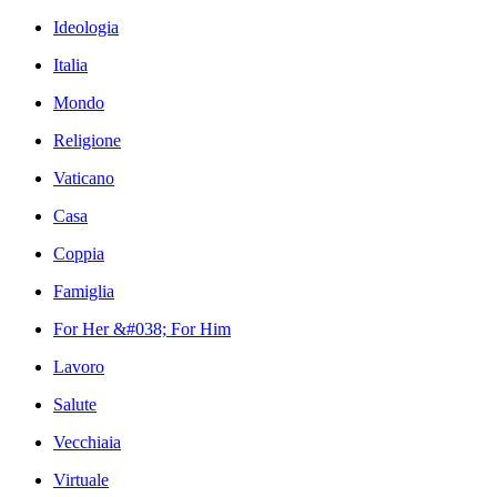
Ideologia
Italia
Mondo
Religione
Vaticano
Casa
Coppia
Famiglia
For Her &#038; For Him
Lavoro
Salute
Vecchiaia
Virtuale