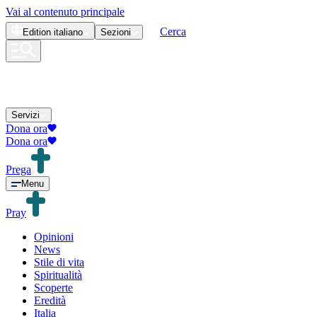
Vai al contenuto principale
Cerca
Edition
italiano
Sezioni
Servizi
Dona ora
Dona ora
Prega
Menu
Pray
Opinioni
News
Stile di vita
Spiritualità
Scoperte
Eredità
Italia