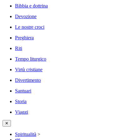
Bibbia e dottrina
Devozione
Le nostre croci
Preghiera
Riti
Tempo liturgico
Virtù cristiane
Divertimento
Santuari
Storia
Viaggi
✕
Spiritualità
>
riti