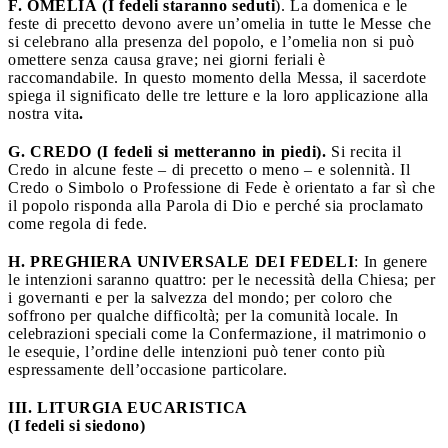
F. OMELIA
(I fedeli staranno seduti
). La domenica e le
feste di precetto devono avere un’omelia in tutte le Messe che
si celebrano alla presenza del popolo, e l’omelia non si può
omettere senza causa grave; nei giorni feriali è
raccomandabile. In questo momento della Messa, il sacerdote
spiega il significato delle tre letture e la loro applicazione alla
nostra vita
.
G. CREDO
(I fedeli si metteranno in piedi).
Si recita il
Credo in alcune feste – di precetto o meno – e solennità. Il
Credo o Simbolo o Professione di Fede è orientato a far sì che
il popolo risponda alla Parola di Dio e perché sia proclamato
come regola di fede.
H. PREGHIERA UNIVERSALE DEI FEDELI
: In genere
le intenzioni saranno quattro: per le necessità della Chiesa; per
i governanti e per la salvezza del mondo; per coloro che
soffrono per qualche difficoltà; per la comunità locale. In
celebrazioni speciali come la Confermazione, il matrimonio o
le esequie, l’ordine delle intenzioni può tener conto più
espressamente dell’occasione particolare.
III. LITURGIA EUCARISTICA
(I fedeli si siedono)