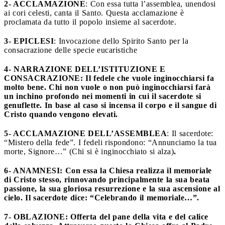
2- ACCLAMAZIONE
: Con essa tutta l’assemblea, unendosi
ai cori celesti, canta il Santo. Questa acclamazione è
proclamata da tutto il popolo insieme al sacerdote.
3- EPICLESI
: Invocazione dello Spirito Santo per la
consacrazione delle specie eucaristiche
4- NARRAZIONE DELL’ISTITUZIONE E
CONSACRAZIONE
: Il fedele che vuole inginocchiarsi fa
molto bene. Chi non vuole o non può inginocchiarsi farà
un inchino profondo nei momenti in cui il sacerdote si
genuflette. In base al caso si incensa il corpo e il sangue di
Cristo quando vengono elevati.
5- ACCLAMAZIONE DELL’ASSEMBLEA
: Il sacerdote:
“Mistero della fede”. I fedeli rispondono: “Annunciamo la tua
morte, Signore…” (Chi si è inginocchiato si alza)
.
6- ANAMNESI
: Con essa la Chiesa realizza il memoriale
di Cristo stesso, rinnovando principalmente la sua beata
passione, la sua gloriosa resurrezione e la sua ascensione al
cielo. Il sacerdote dice: “Celebrando il memoriale…”.
7- OBLAZIONE
: Offerta del pane della vita e del calice