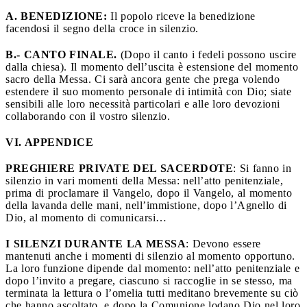
A. BENEDIZIONE:
Il popolo riceve la benedizione
facendosi il segno della croce in silenzio.
B.- CANTO FINALE.
(Dopo il canto i fedeli possono uscire
dalla chiesa). Il momento dell’uscita è estensione del momento
sacro della Messa. Ci sarà ancora gente che prega volendo
estendere il suo momento personale di intimità con Dio; siate
sensibili alle loro necessità particolari e alle loro devozioni
collaborando con il vostro silenzio.
VI. APPENDICE
PREGHIERE PRIVATE
DEL SACERDOTE
: Si fanno in
silenzio in vari momenti della Messa: nell’atto penitenziale,
prima di proclamare il Vangelo, dopo il Vangelo, al momento
della lavanda delle mani, nell’immistione, dopo l’Agnello di
Dio, al momento di comunicarsi…
I SILENZI DURANTE LA MESSA
: Devono essere
mantenuti anche i momenti di silenzio al momento opportuno.
La loro funzione dipende dal momento: nell’atto penitenziale e
dopo l’invito a pregare, ciascuno si raccoglie in se stesso, ma
terminata la lettura o l’omelia tutti meditano brevemente su ciò
che hanno ascoltato, e dopo la Comunione lodano Dio nel loro