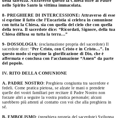
della salvezza. Attraverso questo la Chiesa offre al Padre
nello Spirito Santo la vittima immacolata.
8- PREGHIERE DI INTERCESSIONE
: Attraverso di esse
si esprime il fatto che l’Eucaristia si celebra in comunione
con tutta la Chiesa, sia con quella del cielo che con quella
della terra. Il sacerdote dice: “Ricordati, Signore, della tua
Chiesa diffusa su tutta la terra…”
9- DOSSOLOGIA
: (esclamazione propria del sacerdote) Il
sacerdote dice: “
Per Cristo, con Cristo e in Cristo…”. In
questo modo si esprime la glorificazione di Dio, che è
affermata e conclusa con l’acclamazione “Amen” da parte
del popolo.
IV. RITO DELLA COMUNIONE
A. PADRE NOSTRO
: Preghiera congiunta tra sacerdote e
fedeli. Come pratica pietosa, se alzate le mani o prendete
quelle dei vostri familiari per recitare il Padre Nostro non
forzate altri a seguire la vostra pratica personale; alcuni
sarebbero più attenti al contatto con voi che alla preghiera in
sé.
B. EMBOLISMO
: (preghiera propria del sacerdote) Sviluppa