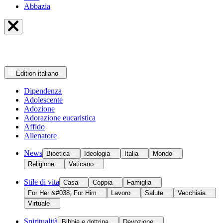
Abbazia
Edition
italiano
Dipendenza
Adolescente
Adozione
Adorazione eucaristica
Affido
Allenatore
News
Bioetica
Ideologia
Italia
Mondo
Religione
Vaticano
Stile di vita
Casa
Coppia
Famiglia
For Her &#038; For Him
Lavoro
Salute
Vecchiaia
Virtuale
Spiritualità
Bibbia e dottrina
Devozione