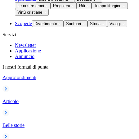
Le nostre croci
Preghiera
Riti
Tempo liturgico
Virtù cristiane
Scoperte
Divertimento
Santuari
Storia
Viaggi
Servizi
Newsletter
Applicazione
Annuncio
I nostri formati di punta
Approfondimenti
Articolo
Belle storie