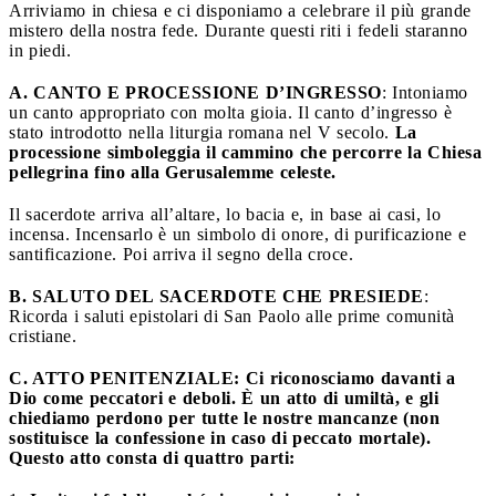
Arriviamo in chiesa e ci disponiamo a celebrare il più grande
mistero della nostra fede. Durante questi riti i fedeli staranno
in piedi.
A. CANTO E PROCESSIONE D’INGRESSO
: Intoniamo
un canto appropriato con molta gioia. Il canto d’ingresso è
stato introdotto nella liturgia romana nel V secolo.
La
processione simboleggia il cammino che percorre la Chiesa
pellegrina fino alla Gerusalemme celeste.
Il sacerdote arriva all’altare, lo bacia e, in base ai casi, lo
incensa. Incensarlo è un simbolo di onore, di purificazione e
santificazione. Poi arriva il segno della croce.
B. SALUTO DEL SACERDOTE CHE PRESIEDE
:
Ricorda i saluti epistolari di San Paolo alle prime comunità
cristiane.
C. ATTO PENITENZIALE:
Ci riconosciamo davanti a
Dio come peccatori e deboli. È un atto di umiltà, e gli
chiediamo perdono per tutte le nostre mancanze (non
sostituisce la confessione in caso di peccato mortale).
Questo atto consta di quattro parti: