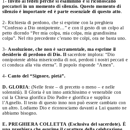
1-
Invito ai fedeli perché si esaminino e si riconoscano
peccatori in un momento di silenzio. Questo momento di
silenzio è importante ed è parte essenziale di questo atto
.
2- Richiesta di perdono, che si esprime con la preghiera
“Confesso a Dio onnipotente…” e con il gesto di un colpo al
petto dicendo “Per mia colpa, mia colpa, mia grandissima
colpa”. Nel rito precedente c’erano tre colpi, ora ne basta uno.
3-
Assoluzione, che non è sacramentale, ma esprime il
desiderio di perdono di Dio. Il
sacerdote implora: “Dio
onnipotente abbia misericordia di noi, perdoni i nostri peccati e
ci conduca alla vita eterna”. Il popolo risponde “Amen”.
4-
Canto del “Signore, pietà”.
D. GLORIA
: (Nelle feste – di precetto o meno – e nelle
solennità). Il Gloria è un inno antichissimo e venerabile con
cui la Chiesa glorifica Dio Padre e glorifica e supplica
l’Agnello. Il testo di questo inno non può essere cambiato con
un altro. Lodiamo Dio e riconosciamo davanti a Lui quanto ne
abbiamo bisogno.
E. PREGHIERA COLLETTA
(Esclusiva del sacerdote). È
una preghiera che esprime il carattere della celebrazione.