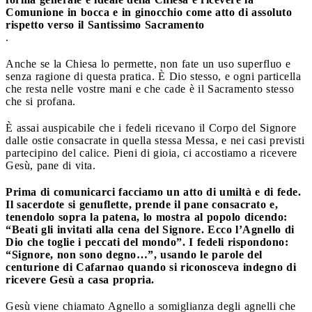
Comunione in bocca e in ginocchio come atto di assoluto
rispetto verso il Santissimo Sacramento
.
Anche se la Chiesa lo permette, non fate un uso superfluo e
senza ragione di questa pratica. È Dio stesso, e ogni particella
che resta nelle vostre mani e che cade è il Sacramento stesso
che si profana.
È assai auspicabile che i fedeli ricevano il Corpo del Signore
dalle ostie consacrate in quella stessa Messa, e nei casi previsti
partecipino del calice. Pieni di gioia, ci accostiamo a ricevere
Gesù, pane di vita.
Prima di comunicarci facciamo un atto di umiltà e di fede.
Il sacerdote si genuflette, prende il pane consacrato e,
tenendolo sopra la patena, lo mostra al popolo dicendo:
“Beati gli invitati alla cena del Signore. Ecco l’Agnello di
Dio che toglie i peccati del mondo”. I fedeli rispondono:
“Signore, non sono degno…”, usando le parole del
centurione di Cafarnao quando si riconosceva indegno di
ricevere Gesù a casa propria.
Gesù viene chiamato Agnello a somiglianza degli agnelli che