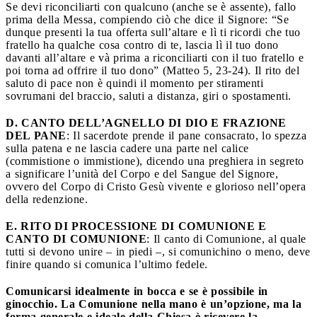
Se devi riconciliarti con qualcuno (anche se è assente), fallo
prima della Messa, compiendo ciò che dice il Signore: “Se
dunque presenti la tua offerta sull’altare e lì ti ricordi che tuo
fratello ha qualche cosa contro di te, lascia lì il tuo dono
davanti all’altare e và prima a riconciliarti con il tuo fratello e
poi torna ad offrire il tuo dono” (Matteo 5, 23-24). Il rito del
saluto di pace non è quindi il momento per stiramenti
sovrumani del braccio, saluti a distanza, giri o spostamenti.
D. CANTO DELL’AGNELLO DI DIO E FRAZIONE
DEL PANE
: Il sacerdote prende il pane consacrato, lo spezza
sulla patena e ne lascia cadere una parte nel calice
(commistione o immistione), dicendo una preghiera in segreto
a significare l’unità del Corpo e del Sangue del Signore,
ovvero del Corpo di Cristo Gesù vivente e glorioso nell’opera
della redenzione.
E. RITO DI PROCESSIONE DI COMUNIONE E
CANTO DI COMUNIONE
: Il canto di Comunione, al quale
tutti si devono unire – in piedi –, si comunichino o meno, deve
finire quando si comunica l’ultimo fedele.
Comunicarsi idealmente in bocca e se è possibile in
ginocchio. La Comunione nella mano è un’opzione, ma la
forma generale e ideale della Chiesa è ricevere la